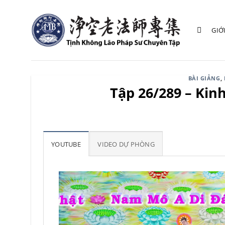
Bỏ
qua
GIỚ
nội
dung
BÀI GIẢNG
,
Tập 26/289 – Kin
YOUTUBE
VIDEO DỰ PHÒNG