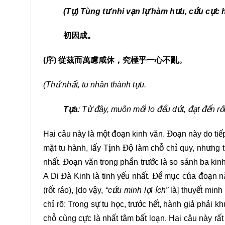
(Tự) Tùng tư nhi vạn lự hàm hưu, cứu cực hồ
初因成。
(
序
)
從茲而萬慮咸休，究極乎一心不亂。
(Thứ nhất, tu nhân thành tựu.
Tựa
: Từ đây, muôn mối lo đều dứt, đạt đến rốt
Hai câu này là một đoạn kinh văn. Đoạn này do tiếp
mặt tu hành, lấy Tịnh Độ làm chỗ chỉ quy, nhưng 
nhất. Đoạn văn trong phần trước là so sánh ba ki
A Di Đà Kinh là tinh yếu nhất. Đề mục của đoạn n
(rốt ráo), [do vậy,
“cứu minh lợi ích”
là] thuyết minh
chỉ rõ: Trong sự tu học, trước hết, hành giả phải 
chỗ cùng cực là nhất tâm bất loạn. Hai câu này rất