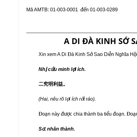
Mã AMTB: 01-003-0001 đến 01-003-0289
A DI ĐÀ KINH SỚ 
Xin xem A Di Đà Kinh Sớ Sao Diễn Nghĩa Hội B
Nhị cứu minh lợi ích.
二究明利益。
(Hai, nêu rõ lợi ích rốt ráo).
Đoạn này được chia thành ba tiểu đoạn. Đoạn 
Sơ, nhân thành.