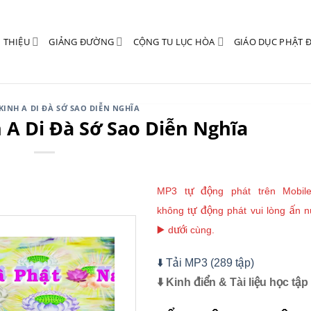
I THIỆU
GIẢNG ĐƯỜNG
CỘNG TU LỤC HÒA
GIÁO DỤC PHẬT 
KINH A DI ĐÀ SỚ SAO DIỄN NGHĨA
h A Di Đà Sớ Sao Diễn Nghĩa
MP3 tự động phát trên Mobil
không tự động phát vui lòng ấn n
▶️ dưới cùng.
⬇️ Tải MP3 (289 tập)
⬇️ Kinh điển & Tài liệu học tập