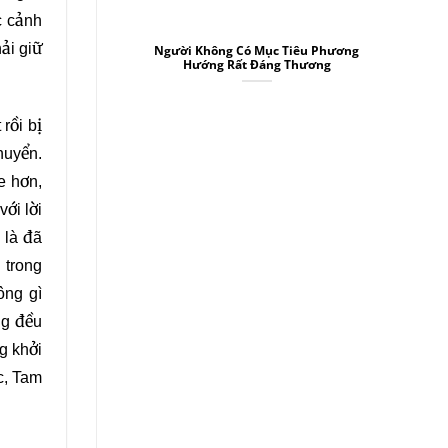
c cảnh
hải giữ
Người Không Có Mục Tiêu Phương
Hướng Rất Đáng Thương
rồi bị
huyển.
e hơn,
ới lời
 là đã
n trong
ông gì
ng đều
g khởi
c, Tam