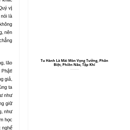
“Quý vị
 nói là
 không
g, nên
 chẳng
Tu Hành Là Mài Mòn Vọng Tưởng, Phân
g, lão
Biệt, Phiền Não, Tập Khí
 Phật!
g giả,
úng ta
hư như
ng giữ
g, như
am học
c nghề