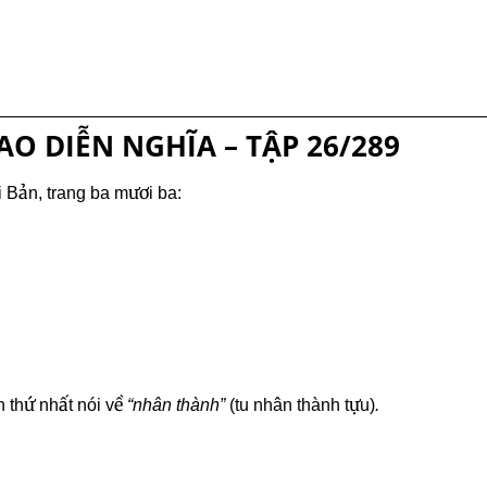
025
026
027
028
029
030
SAO DIỄN NGHĨA – TẬP 26/289
031
032
033
ản, trang ba mươi ba:
034
035
036
037
038
039
040
041
042
thứ nhất nói về
“nhân thành”
(tu nhân thành tựu)
.
043
044
045
046
047
048