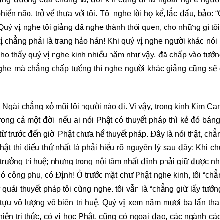
097
098
099
iền não, trở về thưa với tôi. Tôi nghe lời họ kể, lắc đầu, bảo: 
 Quý vị nghe tôi giảng đã nghe thành thói quen, cho những gì tôi
100
101
102
ý vị chẳng phải là trang hảo hán! Khi quý vị nghe người khác nói
 cho thấy quý vị nghe kinh nhiều năm như vậy, đã chấp vào tướn
103
104
105
 nghe mà chẳng chấp tướng thì nghe người khác giảng cũng sẽ
106
107
108
 Ngài chẳng xỏ mũi lôi người nào đi. Vì vậy, trong kinh Kim Can
109
110
111
ong cả một đời, nếu ai nói Phật có thuyết pháp thì kẻ đó báng
trước đến giờ, Phật chưa hề thuyết pháp. Đây là nói thật, chẳn
112
113
114
ật thì điều thứ nhất là phải hiểu rõ nguyên lý sau đây: Khi ch
 trưởng trí huệ; nhưng trong nội tâm nhất định phải giữ được n
115
116
117
 có công phu, có Định! Ở trước mặt chư Phật nghe kinh, tôi “chẳ
quái thuyết pháp tôi cũng nghe, tôi vẫn là “chẳng giữ lấy tướn
118
119
120
h tựu vô lượng vô biên trí huệ. Quý vị xem năm mươi ba lần th
iện tri thức, có vị học Phật, cũng có ngoại đạo, các ngành cá
121
122
123