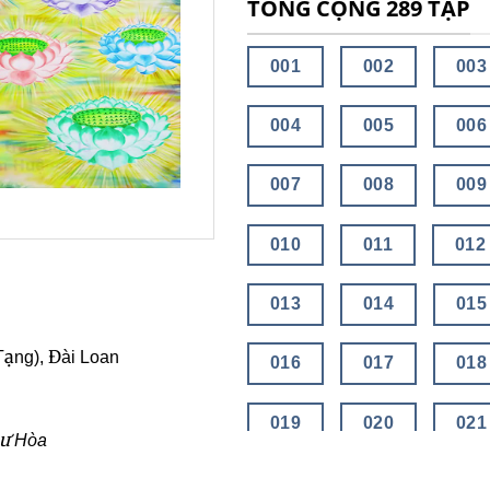
TỔNG CỘNG 289 TẬP
001
002
003
004
005
006
007
008
009
010
011
012
013
014
015
Tạng), Đài Loan
016
017
018
019
020
021
hư Hòa
022
023
024