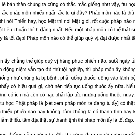
 lẽ bản thân chúng ta cũng có thắc mắc giống như vậy, “tu họ
073
074
075
ng ấy, pháp môn nhiều ngần ấy, tu gì đây? Pháp môn nào là thù
hì nói Thiền hay, học Mật thì nói Mật giỏi, rốt cuộc pháp nào m
076
077
078
 tiêu chuẩn thích đáng nhất: Nếu một pháp môn có thể thật s
 là tốt đẹp! Pháp môn nào có thể giúp quý vị đạt được nhất t
079
080
081
082
083
084
 ấy chẳng thể giúp quý vị hàng phục phiền não, suốt ngày t
âm động niệm vẫn tạo đủ thứ tội nghiệp, thì pháp môn ấy không
085
086
087
giống như chúng ta bị bệnh, phải uống thuốc, uống vào lành bệ
hấy có hiệu quả gì, chớ nên tiếp tục uống thuốc ấy nữa. Nế
088
089
090
ng có ích mà còn có hại, phải lập tức ngưng uống thuốc ngay.
tu học Phật pháp là [xét xem pháp môn ta đang tu ấy] có thật 
091
092
093
thiểu phiền não hay không, tâm chúng ta có thanh tịnh hay 
ảm thiểu, tâm địa thật sự thanh tịnh thì pháp môn ấy là tốt đẹp.
094
095
096
ảng đường của chúng ta, đôi khi cũng đi ra ngoài nghe ngườ