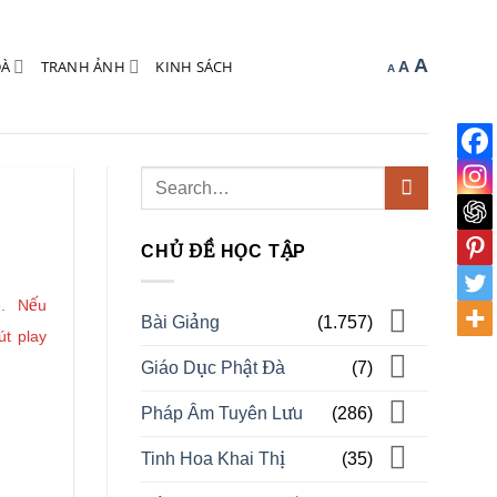
Increa
A
Reset
ĐÀ
TRANH ẢNH
KINH SÁCH
Decrease
A
A
font
font
font
size.
size.
size.
CHỦ ĐỀ HỌC TẬP
e. Nếu
Bài Giảng
(1.757)
út play
Giáo Dục Phật Đà
(7)
Pháp Âm Tuyên Lưu
(286)
Tinh Hoa Khai Thị
(35)