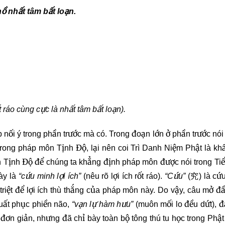
 nhất tâm bất loạn.
049
050
051
052
053
054
055
056
057
058
059
060
 ráo cùng cực là nhất tâm bất loạn).
061
062
063
 nối ý trong phần trước mà có. Trong đoạn lớn ở phần trước nói 
trong pháp môn Tịnh Độ, lại nên coi Trì Danh Niệm Phật là kh
064
065
066
nh Tịnh Độ để chúng ta khẳng định pháp môn được nói trong Ti
ày là
“cứu minh lợi ích”
(nêu rõ lợi ích rốt ráo).
“Cứu”
(究) là cứ
067
068
069
 triệt để lợi ích thù thắng của pháp môn này. Do vậy, câu mở đ
khuất phục phiền não,
“vạn lự hàm hưu”
(muôn mối lo đều dứt), đ
070
071
072
 đơn giản, nhưng đã chỉ bày toàn bộ tông thú tu học trong Phật