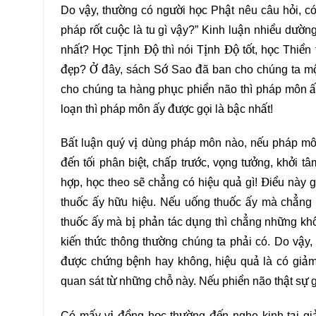
Do vậy, thường có người học Phật nêu câu hỏi, có
pháp rốt cuộc là tu gì vậy?” Kinh luận nhiều dườ
nhất? Học Tịnh Độ thì nói Tịnh Độ tốt, học Thiền t
đẹp? Ở đây, sách Sớ Sao đã ban cho chúng ta một
cho chúng ta hàng phục phiền não thì pháp môn ấy
loạn thì pháp môn ấy được gọi là bậc nhất!
Bất luận quý vị dùng pháp môn nào, nếu pháp môn
đến tối phân biệt, chấp trước, vọng tưởng, khởi t
hợp, học theo sẽ chẳng có hiệu quả gì! Điều này 
thuốc ấy hữu hiệu. Nếu uống thuốc ấy mà chẳng t
thuốc ấy mà bị phản tác dụng thì chẳng những khô
kiến thức thông thường chúng ta phải có. Do vậy, 
được chứng bệnh hay không, hiệu quả là có giảm 
quan sát từ những chỗ này. Nếu phiền não thật sự gi
Có mấy vị đồng học thường đến nghe kinh tại gi