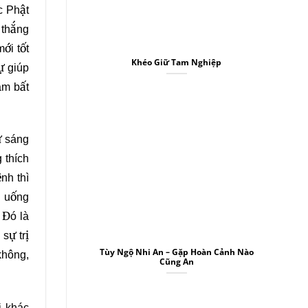
c Phật
 thắng
ới tốt
Khéo Giữ Tam Nghiệp
ự giúp
âm bất
ừ sáng
 thích
nh thì
u uống
 Đó là
sự trị
Tùy Ngộ Nhi An – Gặp Hoàn Cảnh Nào
không,
Cũng An
i khác