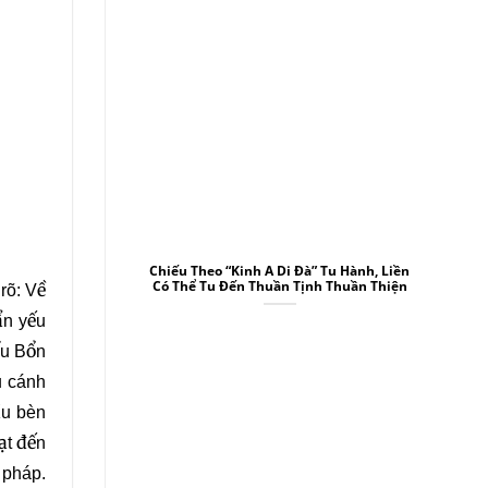
Chiếu Theo “Kinh A Di Đà” Tu Hành, Liền
Có Thể Tu Đến Thuần Tịnh Thuần Thiện
rõ: Về
ẩn yếu
ểu Bổn
u cánh
ầu bèn
ạt đến
 pháp.