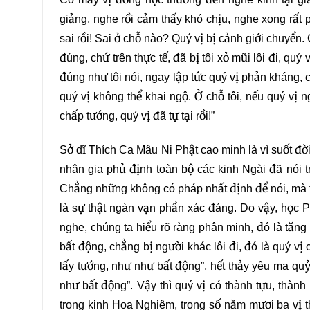
giảng, nghe rồi cảm thấy khó chịu, nghe xong rất ph
sai rồi! Sai ở chỗ nào? Quý vị bị cảnh giới chuyển.
đúng, chứ trên thực tế, đã bị tôi xỏ mũi lôi đi, qu
đúng như tôi nói, ngay lập tức quý vị phản kháng,
quý vị không thể khai ngộ. Ở chỗ tôi, nếu quý vị
chấp tướng, quý vị đã tự tại rồi!”
Sở dĩ Thích Ca Mâu Ni Phật cao minh là vì suốt đời
nhân gia phủ định toàn bộ các kinh Ngài đã nói tr
Chẳng những không có pháp nhất định để nói, mà từ 
là sự thật ngàn vạn phần xác đáng. Do vậy, học Ph
nghe, chúng ta hiểu rõ ràng phân minh, đó là tăng
bất động, chẳng bị người khác lôi đi, đó là quý vị
lấy tướng, như như bất động”, hết thảy yêu ma quỷ 
như bất động”. Vậy thì quý vị có thành tựu, thàn
trong kinh Hoa Nghiêm, trong số năm mươi ba vị th