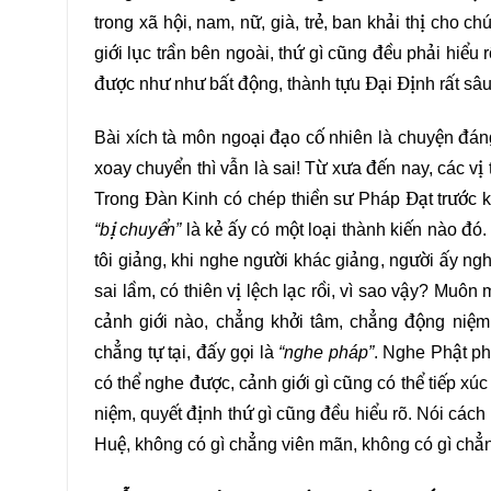
trong xã hội, nam, nữ, già, trẻ, ban khải thị cho c
giới lục trần bên ngoài, thứ gì cũng đều phải hiểu r
được như như bất động, thành tựu Đại Định rất sâu
Bài xích tà môn ngoại đạo cố nhiên là chuyện đán
xoay chuyển thì vẫn là sai! Từ xưa đến nay, các v
Trong Đàn Kinh có chép thiền sư Pháp Đạt trước 
“bị chuyển”
là kẻ ấy có một loại thành kiến nào đó.
tôi giảng, khi nghe người khác giảng, người ấy ngh
sai lầm, có thiên vị lệch lạc rồi, vì sao vậy? Muôn
cảnh giới nào, chẳng khởi tâm, chẳng động niệm,
chẳng tự tại, đấy gọi là
“nghe pháp”
. Nghe Phật ph
có thể nghe được, cảnh giới gì cũng có thể tiếp xú
niệm, quyết định thứ gì cũng đều hiểu rõ. Nói cách
Huệ, không có gì chẳng viên mãn, không có gì chẳng