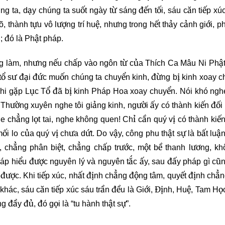
húng ta, dạy chúng ta suốt ngày từ sáng đến tối, sáu căn tiếp xú
124
125
126
õ, thành tựu vô lượng trí huệ, nhưng trong hết thảy cảnh giới, p
; đó là Phật pháp.
127
128
129
g làm, nhưng nếu chấp vào ngôn từ của Thích Ca Mâu Ni Phật 
ị tổ sư đại đức muốn chúng ta chuyển kinh, đừng bị kinh xoay c
130
131
132
khi gặp Lục Tổ đã bị kinh Pháp Hoa xoay chuyển. Nói khó ngh
 Thường xuyên nghe tôi giảng kinh, người ấy có thành kiến đối v
133
134
135
e chẳng lọt tai, nghe không quen! Chỉ cần quý vị có thành kiến
136
137
138
 mối lo của quý vị chưa dứt. Do vậy, công phu thật sự là bất luậ
 chẳng phân biệt, chẳng chấp trước, một bề thanh lương, kh
139
140
141
áp hiểu được nguyên lý và nguyên tắc ấy, sau đấy pháp gì cũ
c được. Khi tiếp xúc, nhất định chẳng động tâm, quyết định chẳn
142
143
144
 khác, sáu căn tiếp xúc sáu trần đều là Giới, Định, Huệ, Tam Họ
 đầy đủ, đó gọi là “tu hành thật sự”.
145
146
147