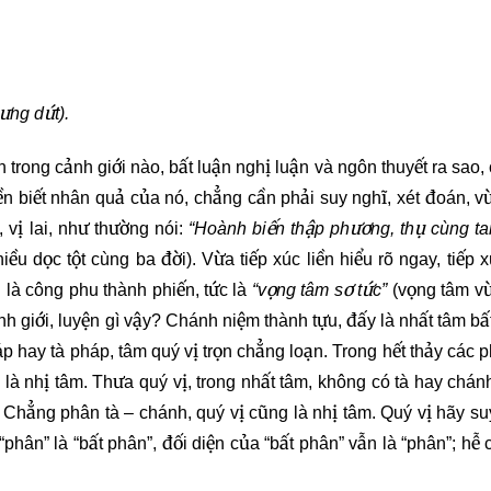
148
149
150
151
152
153
ưng dứt).
154
155
156
rong cảnh giới nào, bất luận nghị luận và ngôn thuyết ra sao,
iền biết nhân quả của nó, chẳng cần phải suy nghĩ, xét đoán, vừ
157
158
159
, vị lai, như thường nói:
“Hoành biến thập phương, thụ cùng ta
ều dọc tột cùng ba đời). Vừa tiếp xúc liền hiểu rõ ngay, tiếp 
160
161
162
 là công phu thành phiến, tức là
“vọng tâm sơ tức”
(vọng tâm v
nh giới, luyện gì vậy? Chánh niệm thành tựu, đấy là nhất tâm bất
163
164
165
 hay tà pháp, tâm quý vị trọn chẳng loạn. Trong hết thảy các p
 là nhị tâm. Thưa quý vị, trong nhất tâm, không có tà hay chán
166
167
168
! Chẳng phân tà – chánh, quý vị cũng là nhị tâm. Quý vị hãy su
hân” là “bất phân”, đối diện của “bất phân” vẫn là “phân”; hễ 
169
170
171