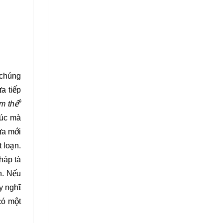
 chúng
a tiếp
m thế”
xúc mà
ừa mới
 loạn.
háp tà
h. Nếu
y nghĩ
có một