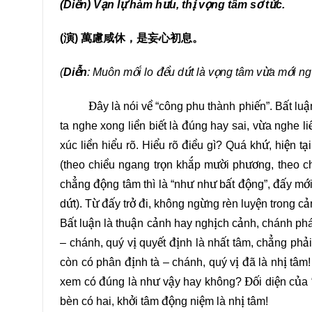
(Diễn) Vạn lự hàm hưu, thị vọng tâm sơ tức.
(
演
)
萬慮咸休，是妄心初息。
(
Diễn
: Muôn mối lo đều dứt là vọng tâm vừa mới ng
Đây là nói về “công phu thành phiến”. Bất luận t
ta nghe xong liền biết là đúng hay sai, vừa nghe l
xúc liền hiểu rõ. Hiểu rõ điều gì? Quá khứ, hiện tại
(theo chiều ngang trọn khắp mười phương, theo chi
chẳng động tâm thì là “như như bất động”, đấy mới
dứt). Từ đấy trở đi, không ngừng rèn luyện trong cả
Bất luận là thuận cảnh hay nghịch cảnh, chánh pháp
– chánh, quý vị quyết định là nhất tâm, chẳng phải
còn có phân định tà – chánh, quý vị đã là nhị tâm
xem có đúng là như vậy hay không? Đối diện của “p
bèn có hai, khởi tâm động niệm là nhị tâm!