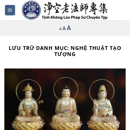
Bỏ
qua
nội
Increase
A
Reset
A
Decrease
A
dung
font
font
font
size.
size.
size.
LƯU TRỮ DANH MỤC:
NGHỆ THUẬT TẠO
TƯỢNG