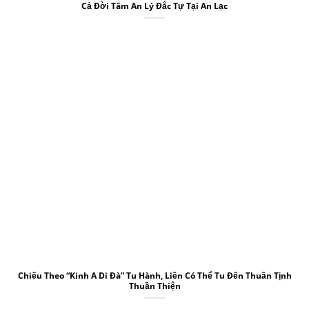
Cả Đời Tâm An Lý Đắc Tự Tại An Lạc
Chiếu Theo “Kinh A Di Đà” Tu Hành, Liền Có Thể Tu Đến Thuần Tịnh
Thuần Thiện