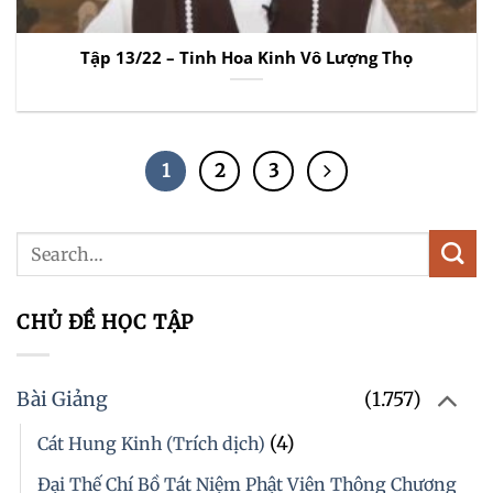
Tập 13/22 – Tinh Hoa Kinh Vô Lượng Thọ
1
2
3
CHỦ ĐỀ HỌC TẬP
Bài Giảng
(1.757)
(4)
Cát Hung Kinh (Trích dịch)
Đại Thế Chí Bồ Tát Niệm Phật Viên Thông Chương