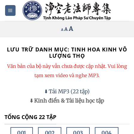
Bỏ
qua
nội
Increase
A
Reset
A
Decrease
A
dung
font
font
font
size.
size.
size.
LƯU TRỮ DANH MỤC:
TINH HOA KINH VÔ
LƯỢNG THỌ
Văn bản của bộ này vẫn chưa được cập nhật. Vui lòng
tạm xem video và nghe MP3.
⬇️ Tải MP3 (22 tập)
⬇️ Kinh điển & Tài liệu học tập
TỔNG CỘNG 22 TẬP
001
002
003
004