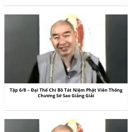
Tập 6/8 – Đại Thế Chí Bồ Tát Niệm Phật Viên Thông
Chương Sớ Sao Giảng Giải