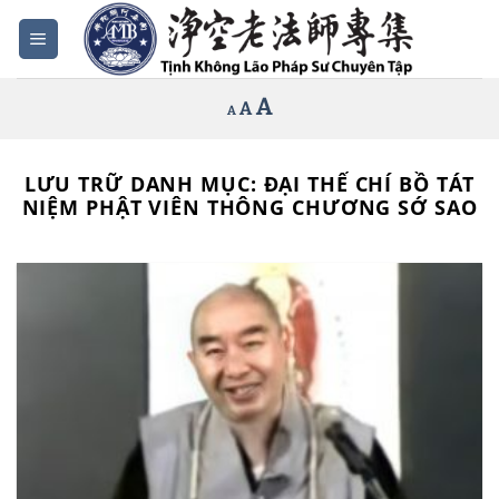
Bỏ
qua
nội
Increase
A
Reset
A
Decrease
A
dung
font
font
font
size.
size.
size.
LƯU TRỮ DANH MỤC:
ĐẠI THẾ CHÍ BỒ TÁT
NIỆM PHẬT VIÊN THÔNG CHƯƠNG SỚ SAO