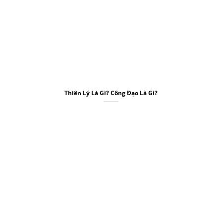
Thiên Lý Là Gì? Công Đạo Là Gì?