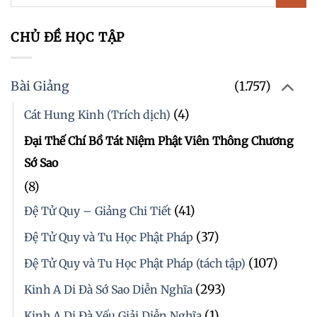
CHỦ ĐỀ HỌC TẬP
Bài Giảng
(1.757)
(4)
Cát Hung Kinh (Trích dịch)
Đại Thế Chí Bồ Tát Niệm Phật Viên Thông Chương
Sớ Sao
(8)
(41)
Đệ Tử Quy – Giảng Chi Tiết
(37)
Đệ Tử Quy và Tu Học Phật Pháp
(107)
Đệ Tử Quy và Tu Học Phật Pháp (tách tập)
(293)
Kinh A Di Đà Sớ Sao Diễn Nghĩa
(1)
Kinh A Di Đà Yếu Giải Diễn Nghĩa