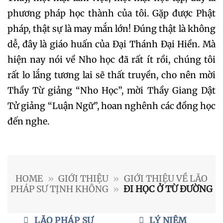
phương pháp học thành của tôi. Gặp được Phật
pháp, thật sự là may mắn lớn! Đúng thật là không
dễ, đây là giáo huấn của Đại Thánh Đại Hiền. Mà
hiện nay nói về Nho học đã rất ít rồi, chúng tôi
rất lo lắng tương lai sẽ thất truyền, cho nên mời
Thầy Từ giảng “Nho Học”, mời Thầy Giang Dật
Tử giảng “Luận Ngữ”, hoan nghênh các đồng học
đến nghe.
HOME
»
GIỚI THIỆU
»
GIỚI THIỆU VỀ LÃO
PHÁP SƯ TỊNH KHÔNG
»
ĐI HỌC Ở TỪ ĐƯỜNG
LÃO PHÁP SƯ
LÝ NIỆM