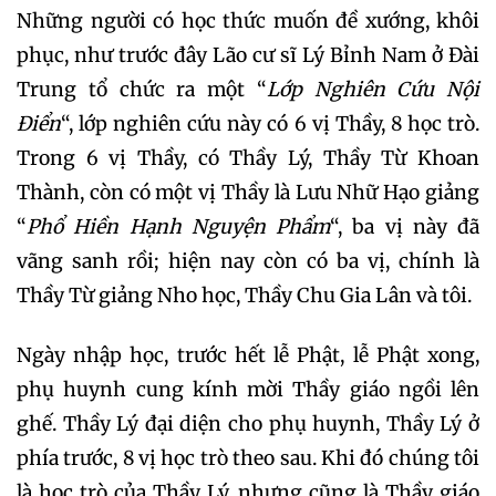
Những người có học thức muốn đề xướng, khôi
phục, như trước đây Lão cư sĩ Lý Bỉnh Nam ở Đài
Trung tổ chức ra một “
Lớp Nghiên Cứu Nội
Điển
“, lớp nghiên cứu này có 6 vị Thầy, 8 học trò.
Trong 6 vị Thầy, có Thầy Lý, Thầy Từ Khoan
Thành, còn có một vị Thầy là Lưu Nhữ Hạo giảng
“
Phổ Hiền Hạnh Nguyện Phẩm
“, ba vị này đã
vãng sanh rồi; hiện nay còn có ba vị, chính là
Thầy Từ giảng Nho học, Thầy Chu Gia Lân và tôi.
Ngày nhập học, trước hết lễ Phật, lễ Phật xong,
phụ huynh cung kính mời Thầy giáo ngồi lên
ghế. Thầy Lý đại diện cho phụ huynh, Thầy Lý ở
phía trước, 8 vị học trò theo sau. Khi đó chúng tôi
là học trò của Thầy Lý, nhưng cũng là Thầy giáo