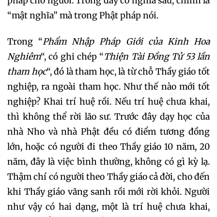
pháp cho người. Trong đây có nghĩa sâu, chính là
“mật nghĩa” mà trong Phật pháp nói.
Trong “
Phẩm Nhập Pháp Giới của Kinh Hoa
Nghiêm
“, có ghi chép “
Thiện Tài Đồng Tử 53 lần
tham học
“, đó là tham học, là từ chỗ Thầy giáo tốt
nghiệp, ra ngoài tham học. Như thế nào mới tốt
nghiệp? Khai trí huệ rồi. Nếu trí huệ chưa khai,
thì không thể rời lão sư. Trước đây dạy học của
nhà Nho và nhà Phật đều có điểm tương đồng
lớn, hoặc có người đi theo Thầy giáo 10 năm, 20
năm, đây là việc bình thường, không có gì kỳ lạ.
Thậm chí có người theo Thầy giáo cả đời, cho đến
khi Thầy giáo vãng sanh rồi mới rời khỏi. Người
như vậy có hai dạng, một là trí huệ chưa khai,