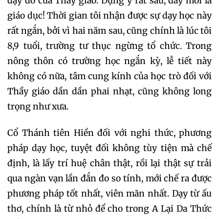
dạy dỗ của Thầy giáo. Dụng ý rất sâu, đấy mới là
giáo dục! Thời gian tôi nhận được sự dạy học này
rất ngắn, bởi vì hai năm sau, cũng chính là lúc tôi
8,9 tuổi, trường tư thục ngừng tổ chức. Trong
nông thôn có trường học ngắn kỳ, lễ tiết này
không có nữa, tâm cung kính của học trò đối với
Thầy giáo dần dần phai nhạt, cũng không long
trọng như xưa.
Cổ Thánh tiên Hiền đối với nghi thức, phương
pháp dạy học, tuyệt đối không tùy tiện mà chế
định, là lấy trí huệ chân thật, rồi lại thật sự trải
qua ngàn vạn lần đắn đo so tính, mới chế ra được
phương pháp tốt nhất, viên mãn nhất. Dạy từ ấu
thơ, chính là từ nhỏ để cho trong A Lại Da Thức