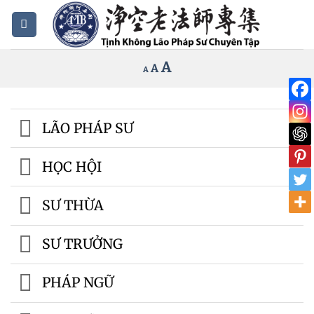
Bỏ
qua
nội
Increase
A
Reset
A
Decrease
A
dung
font
font
font
size.
size.
size.
LÃO PHÁP SƯ
HỌC HỘI
SƯ THỪA
SƯ TRƯỞNG
PHÁP NGỮ