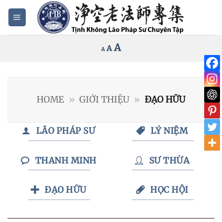
Bỏ
qua
nội
Increase
A
Reset
A
Decrease
A
dung
font
font
font
size.
size.
size.
HOME
»
GIỚI THIỆU
»
ĐẠO HỮU
LÃO PHÁP SƯ
LÝ NIỆM
THANH MINH
SƯ THỪA
ĐẠO HỮU
HỌC HỘI