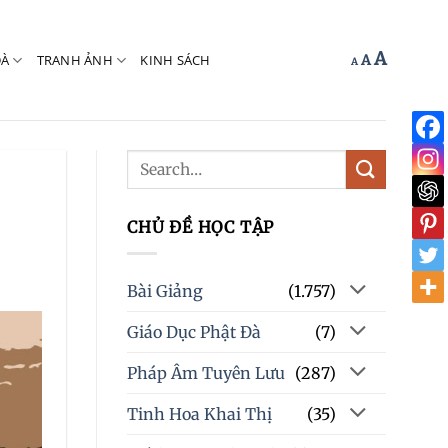
Increas
A
Reset
ĐÀ
TRANH ẢNH
KINH SÁCH
Decrease
A
A
font
font
font
size.
size.
size.
CHỦ ĐỀ HỌC TẬP
Bài Giảng
(1.757)
Giáo Dục Phật Đà
(7)
Pháp Âm Tuyên Lưu
(287)
Tinh Hoa Khai Thị
(35)