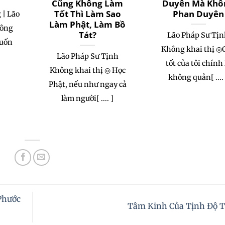
Cũng Không Làm
Duyên Mà Khô
Tốt Thì Làm Sao
Phan Duyên
 | Lão
Làm Phật, Làm Bồ
hông
Tát?
Lão Pháp Sư Tị
muốn
Không khai thị ◎
Lão Pháp Sư Tịnh
tốt của tôi chính 
Không khai thị ◎ Học
không quản[ .... 
Phật, nếu như ngay cả
làm người[ .... ]
Phước
Tâm Kinh Của Tịnh Độ 