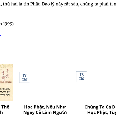
, thứ hai là tin Phật. Đạo lý này rất sâu, chúng ta phải tỉ
m 1999)
y
13
17
Th7
Th7
, Thế
Học Phật, Nếu Như
Chúng Ta Cả Đ
nh
Ngay Cả Làm Người
Học Phật, Tù