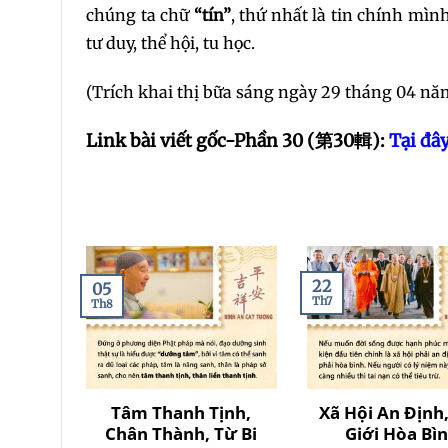
chúng ta chữ
“tín”
, thứ nhất là tin chính mình
tư duy, thể hội, tu học.
(Trích khai thị bữa sáng ngày 29 tháng 04 nă
Link bài viết gốc-Phần 30 (
第30輯
):
Tại đâ
22
05
Th7
Th8
Tâm Thanh Tịnh,
Xã Hội An Định
Chân Thành, Từ Bi
Giới Hòa Bì