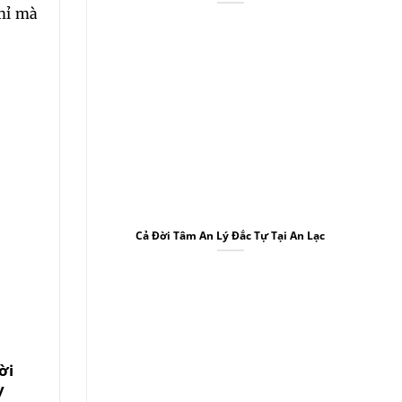
 mỉ mà
Cả Đời Tâm An Lý Đắc Tự Tại An Lạc
08
10
Th7
Th7
ời
Phật Dạy Chúng Ta
Mười Mắt Cùn
y
Đem Ý Niệm
Nhìn, Mười Ta