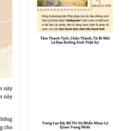
Tâm Thanh Tịnh, Chân Thành, Từ Bi Mới
Là Đạo Dưỡng Sinh Thật Sự
m này
âm này
 Không
Trong Lục Độ, Bố Thì Và Nhẫn Nhục Là
g cho
Quan Trọng Nhất