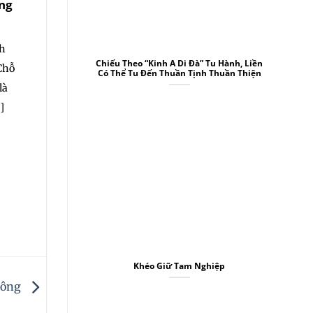
ng
Chuyển Đổi Lại,
Cùng Chỉ
Nghĩ Phật, Nghĩ Bồ
Tát
Lão Pháp Sư Tịn
nh
Không khai thị ◎Ng
Lão Pháp Sư Tịnh
Chiếu Theo “Kinh A Di Đà” Tu Hành, Liền
Chỗ
thật sự học tập “kin
Có Thể Tu Đến Thuần Tịnh Thuần Thiện
Không khai thị ◎Đức
là
Lượng[ .... ]
Phật ở trong kinh, đem
]
tội nghiệp[ .... ]
Khéo Giữ Tam Nghiệp
Tông