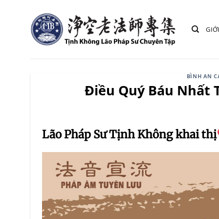
Bỏ
qua
GIỚ
nội
dung
BÌNH AN 
Điều Quý Báu Nhất T
Lão Pháp Sư Tịnh Không khai thị