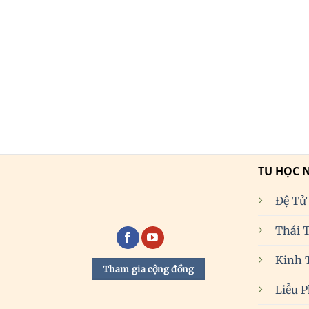
TU HỌC 
Đệ Tử
Thái 
Kinh 
Tham gia cộng đồng
Liễu 