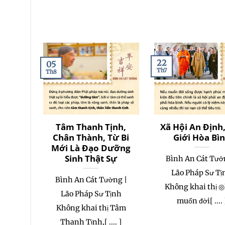
22
05
Th7
Th8
Tâm Thanh Tịnh,
Xã Hội An Định
Chân Thành, Từ Bi
Giới Hòa Bì
Mới Là Đạo Dưỡng
Sinh Thật Sự
Bình An Cát Tưở
Lão Pháp Sư Tị
Bình An Cát Tường |
Không khai thị 
Lão Pháp Sư Tịnh
muốn đời[ .... 
Không khai thị Tâm
Thanh Tịnh,[ .... ]