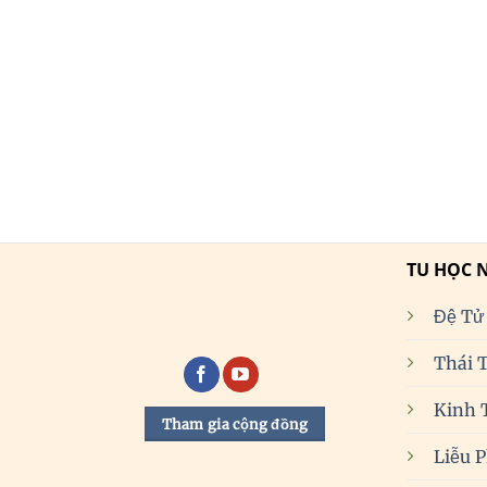
TU HỌC 
Đệ Tử
Thái 
Kinh 
Tham gia cộng đồng
Liễu 