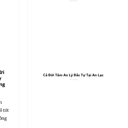
08
10
Th7
Th7
ời
Phật Dạy Chúng Ta
Mười Mắt Cùn
Cả Đời Tâm An Lý Đắc Tự Tại An Lạc
y
Đem Ý Niệm
Nhìn, Mười Ta
ng
Chuyển Đổi Lại,
Cùng Chỉ
Nghĩ Phật, Nghĩ Bồ
Tát
Lão Pháp Sư Tịn
h
Không khai thị ◎Ng
Lão Pháp Sư Tịnh
ỗ tốt
thật sự học tập “kin
Không khai thị ◎Đức
hông
Lượng[ .... ]
Phật ở trong kinh, đem