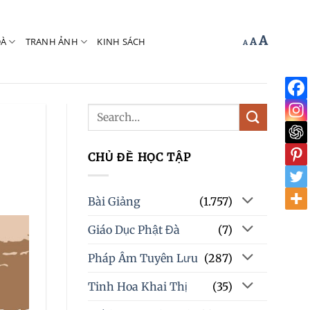
Increas
A
Reset
ĐÀ
TRANH ẢNH
KINH SÁCH
Decrease
A
A
font
font
font
size.
size.
size.
CHỦ ĐỀ HỌC TẬP
Bài Giảng
(1.757)
Giáo Dục Phật Đà
(7)
Pháp Âm Tuyên Lưu
(287)
Tinh Hoa Khai Thị
(35)