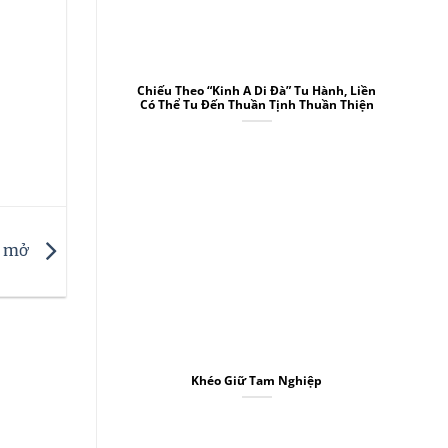
tội nghiệp[ .... ]
Chiếu Theo “Kinh A Di Đà” Tu Hành, Liền
Có Thể Tu Đến Thuần Tịnh Thuần Thiện
ng mở
Khéo Giữ Tam Nghiệp