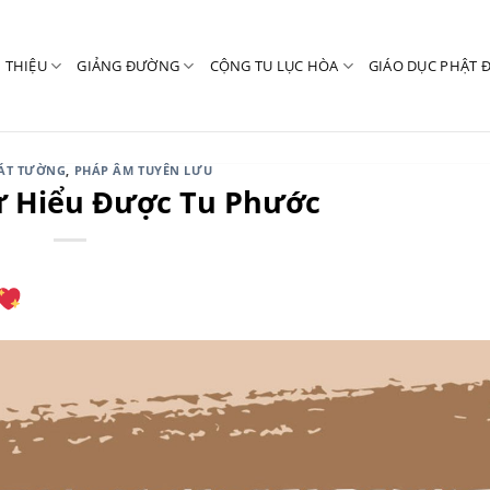
I THIỆU
GIẢNG ĐƯỜNG
CỘNG TU LỤC HÒA
GIÁO DỤC PHẬT 
CÁT TƯỜNG
,
PHÁP ÂM TUYÊN LƯU
ự Hiểu Được Tu Phước