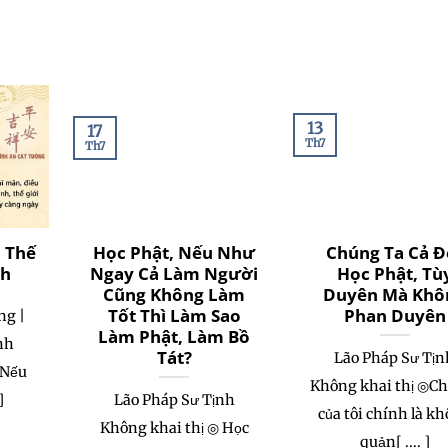
13
17
Th7
Th7
, Thế
Học Phật, Nếu Như
Chúng Ta Cả Đ
nh
Ngay Cả Làm Người
Học Phật, Tù
Cũng Không Làm
Duyên Mà Khô
Tốt Thì Làm Sao
Phan Duyên
ng |
Làm Phật, Làm Bồ
nh
Tát?
Lão Pháp Sư Tịn
◎Nếu
Không khai thị ◎Ch
]
Lão Pháp Sư Tịnh
của tôi chính là k
Không khai thị ◎ Học
quản[ .... ]