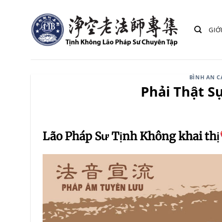
Bỏ
qua
GIỚ
nội
dung
BÌNH AN 
Phải Thật S
Lão Pháp Sư Tịnh Không khai thị