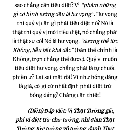
sao chẳng cần tiêu diệt? Vì
“phàm những
gì có hình tướng đều là hư vọng”
. Hư vọng
thì quý vị cần gì phải tiêu diệt nó? Nó là
thật thì quý vị mới tiêu diệt, nó chẳng phải
là thật sự có! Nó là hư vọng,
“đương thể tức
Không, liễu bất khả đắc”
(bản thể chính là
Không, trọn chẳng thể được). Quý vị muốn
tiêu diệt hư vọng, chẳng phải là tự chuốc
phiền ư? Lại sai mất rồi! Ví như bóng dáng
là giả, cớ gì cứ nhất định phải diệt trừ
bóng dáng? Chẳng cần thiết!
(Diễn) Đáp viết: Vị Thật Tướng giả,
phi vi diệt trừ chư tướng, nhi đàm Thật
Tướng, tức tướng vô tướng, danh Thật