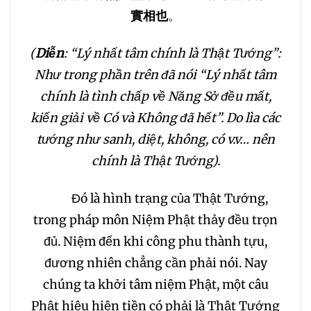
152
153
154
155
實相也
。
156
157
158
159
(
Diễn
: “Lý nhất tâm chính là Thật Tướng”:
Như trong phần trên đã nói “Lý nhất tâm
160
161
162
163
chính là tình chấp về Năng Sở đều mất,
kiến giải về Có và Không đã hết”. Do lìa các
164
165
166
167
tướng như sanh, diệt, không, có v.v… nên
chính là Thật Tướng).
168
169
170
171
Đó là hình trạng của Thật Tướng,
172
173
174
175
trong pháp môn Niệm Phật thảy đều trọn
đủ. Niệm đến khi công phu thành tựu,
176
177
178
179
đương nhiên chẳng cần phải nói. Nay
chúng ta khởi tâm niệm Phật, một câu
180
181
182
183
Phật hiệu hiện tiền có phải là Thật Tướng