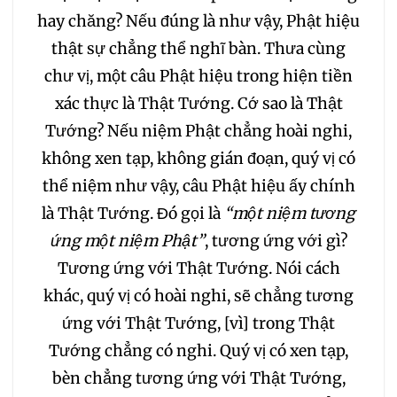
hay chăng? Nếu đúng là như vậy, Phật hiệu
184
185
186
187
thật sự chẳng thể nghĩ bàn. Thưa cùng
chư vị, một câu Phật hiệu trong hiện tiền
188
189
190
191
xác thực là Thật Tướng. Cớ sao là Thật
Tướng? Nếu niệm Phật chẳng hoài nghi,
192
193
194
195
không xen tạp, không gián đoạn, quý vị có
thể niệm như vậy, câu Phật hiệu ấy chính
196
197
198
199
là Thật Tướng. Đó gọi là
“một niệm tương
ứng một niệm Phật”
, tương ứng với gì?
200
201
202
Tương ứng với Thật Tướng. Nói cách
khác, quý vị có hoài nghi, sẽ chẳng tương
203
204
205
ứng với Thật Tướng, [vì] trong Thật
206
207
208
Tướng chẳng có nghi. Quý vị có xen tạp,
bèn chẳng tương ứng với Thật Tướng,