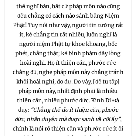
thể nghĩ bàn, bất cứ pháp môn nào cũng
281
282
283
đều chẳng có cách nào sánh bằng Niệm
Phật! Tuy nói như vậy, người tin tưởng rất
284
285
286
ít, kẻ chẳng tin rất nhiều, luôn nghĩ là
người niệm Phật tự khoe khoang, bốc
287
288
289
phét, chẳng thật; kẻ bình phàm dấy lòng
hoài nghi. Họ ít thiện căn, phước đức
chẳng đủ, nghe pháp môn này chẳng tránh
khỏi hoài nghi, do dự. Do vậy, [để tu tập]
pháp môn này, nhất định phải là nhiều
thiện căn, nhiều phước đức. Kinh Di Đà
dạy:
“Chẳng thể do ít thiện căn, phước
đức, nhân duyên mà được sanh về cõi ấy”
,
chính là nói rõ thiện căn và phước đức ít ỏi