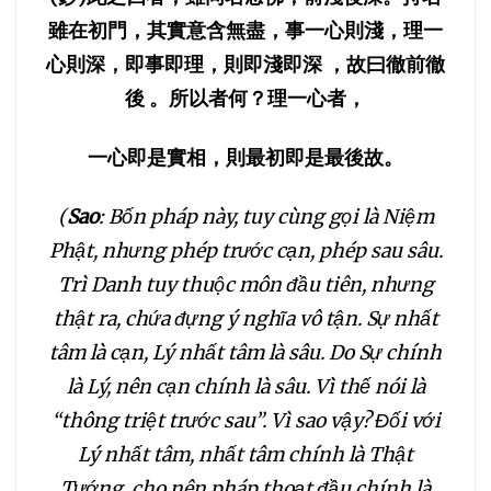
051
052
053
雖在初門，其實意含無盡，事一心則淺，理一
心則深，即事即理，則即淺即深
，故曰徹前徹
054
055
056
後
。所以者何？理一心者，
057
058
059
一心即是實相，則最初即是最後故。
060
061
062
(
Sao
: Bốn pháp này, tuy cùng gọi là Niệm
Phật, nhưng phép trước cạn, phép sau sâu.
063
064
065
Trì Danh tuy thuộc môn đầu tiên, nhưng
thật ra, chứa đựng ý nghĩa vô tận.
Sự nhất
066
067
068
tâm là cạn, Lý nhất tâm là sâu. Do Sự chính
là Lý, nên cạn chính là sâu. Vì thế nói là
069
070
071
“thông triệt trước sau”. Vì sao vậy? Đối với
Lý nhất tâm, nhất tâm chính là Thật
072
073
074
Tướng, cho nên pháp thoạt đầu chính là