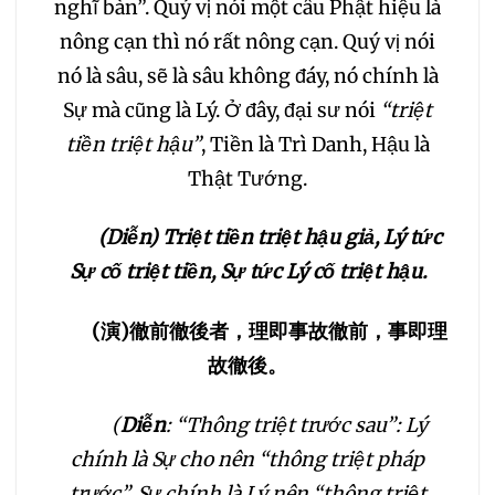
nghĩ bàn”. Quý vị nói một câu Phật hiệu là
096
097
098
nông cạn thì nó rất nông cạn. Quý vị nói
099
100
101
nó là sâu, sẽ là sâu không đáy, nó chính là
Sự mà cũng là Lý. Ở đây, đại sư nói
“triệt
102
103
104
tiền triệt hậu”
, Tiền là Trì Danh, Hậu là
Thật Tướng.
105
106
107
(Diễn) Triệt tiền triệt hậu giả, Lý tức
108
109
110
111
Sự cố triệt tiền, Sự tức Lý cố triệt hậu.
(
演
)
徹前徹後者，理即事故徹前，事即理
112
113
114
115
故徹後。
116
117
118
119
(
Diễn
: “Thông triệt trước sau”: Lý
chính là Sự cho nên “thông triệt pháp
120
121
122
123
trước”, Sự chính là Lý nên “thông triệt