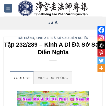
Bỏ
qua
nội
Increase
A
Reset
A
Decrease
A
dung
font
font
font
size.
size.
size.
BÀI GIẢNG
,
KINH A DI ĐÀ SỚ SAO DIỄN NGHĨA
Tập 232/289 – Kinh A Di Đà Sớ Sao
Diễn Nghĩa
YOUTUBE
VIDEO DỰ PHÒNG