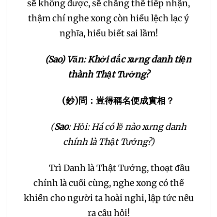
sẽ không được, sẽ chẳng thể tiếp nhận,
thậm chí nghe xong còn hiểu lệch lạc ý
nghĩa, hiểu biết sai lầm!
(Sao) Vấn: Khởi đắc xưng danh tiện
thành Thật Tướng?
(
鈔
)
問：豈得稱名便成實相？
(
Sao
: Hỏi: Há có lẽ nào xưng danh
chính là Thật Tướng?)
Trì Danh là Thật Tướng, thoạt đầu
chính là cuối cùng, nghe xong có thể
khiến cho người ta hoài nghi, lập tức nêu
ra câu hỏi!