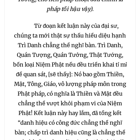
pháp tối hậu vậy).
075
076
077
Từ đoạn kết luận này của đại sư,
078
079
080
chúng ta mới thật sự thấu hiểu diệu hạnh
Trì Danh chẳng thể nghĩ bàn. Trì Danh,
081
082
083
Quán Tượng, Quán Tưởng, Thật Tướng,
bốn loại Niệm Phật nếu đều triển khai tỉ mỉ
084
085
086
để quan sát, [sẽ thấy]: Nó bao gồm Thiền,
Mật, Tông, Giáo, vô lượng pháp môn trong
087
088
089
Phật pháp, có nghĩa là Thiền và Mật đều
chẳng thể vượt khỏi phạm vi của Niệm
090
091
092
Phật! Kết luận này hay lắm, đã tổng kết
“danh hiệu có công đức chẳng thể nghĩ
093
094
095
bàn; chấp trì danh hiệu cũng là chẳng thể