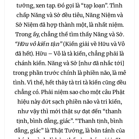
tưởng, xen tạp. Đó gọi là “tạp loạn”. Tình
236
237
238
chấp Năng và Sở đều tiêu, Năng Niệm và
Sở Niệm đã hợp thành một, là nhất niệm.
239
240
241
Trong ấy, chẳng thể tìm thấy Năng và Sở.
“Hữu vô kiến tận”
(Kiến giải về Hữu và Vô
242
243
244
đã hết). Hữu – Vô là tà kiến, chẳng phải là
chánh kiến. Năng và Sở [như đã nhắc tới]
245
246
247
trong phần trước chính là phiền não, là mê
tình. Vì thế, hết thảy tà tri tà kiến cũng đều
248
249
250
chẳng có. Phải niệm sao cho một câu Phật
hiệu này dứt sạch phiền não và tri kiến,
251
252
253
như vậy thì mới thật sự đạt đến “thanh
tịnh, bình đẳng, giác”. “Thanh tịnh, bình
254
255
256
đẳng, giác” là Thật Tướng, là bản tánh của