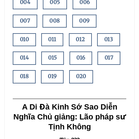
004
005
006
007
008
009
010
011
012
013
014
015
016
017
018
019
020
021
022
023
A Di Đà Kinh Sớ Sao Diễn
024
025
026
Nghĩa
Chủ giảng: Lão pháp sư
Tịnh Không
027
028
029