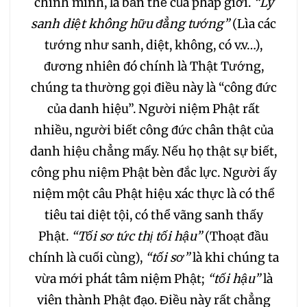
chính mình, là bản thể của pháp giới.
“Ly
257
258
259
sanh diệt không hữu đẳng tướng”
(Lìa các
tướng như sanh, diệt, không, có v.v…),
260
261
262
đương nhiên đó chính là Thật Tướng,
263
264
265
chúng ta thường gọi điều này là “công đức
của danh hiệu”. Người niệm Phật rất
266
267
268
nhiều, người biết công đức chân thật của
danh hiệu chẳng mấy. Nếu họ thật sự biết,
269
270
271
công phu niệm Phật bèn đắc lực. Người ấy
niệm một câu Phật hiệu xác thực là có thể
272
273
274
tiêu tai diệt tội, có thể vãng sanh thấy
Phật.
“Tối sơ tức thị tối hậu”
(Thoạt đầu
275
276
277
chính là cuối cùng),
“tối sơ”
là khi chúng ta
vừa mới phát tâm niệm Phật;
“tối hậu”
là
278
279
280
viên thành Phật đạo. Điều này rất chẳng