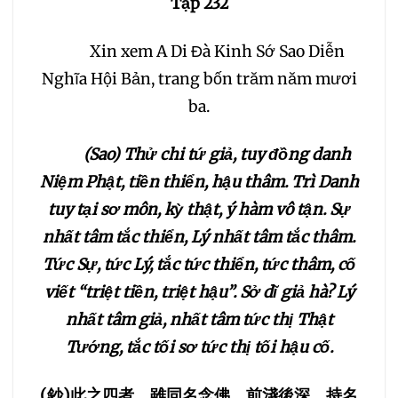
Tập 232
030
031
032
Xin xem A Di Đà Kinh Sớ Sao Diễn
Nghĩa Hội Bản, trang bốn trăm năm mươi
033
034
035
ba.
036
037
038
(Sao) Thử chi tứ giả, tuy đồng danh
Niệm Phật, tiền thiển, hậu thâm. Trì Danh
039
040
041
tuy tại sơ môn, kỳ thật, ý hàm vô tận. Sự
nhất tâm tắc thiển, Lý nhất tâm tắc thâm.
042
043
044
Tức Sự, tức Lý, tắc tức thiển, tức thâm, cố
viết “triệt tiền, triệt hậu”. Sở dĩ giả hà? Lý
045
046
047
nhất tâm giả, nhất tâm tức thị Thật
Tướng, tắc tối sơ tức thị tối hậu cố.
048
049
050
(
鈔
)
此之四者，雖同名念佛，前淺後深。持名