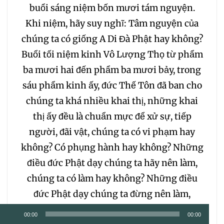
buổi sáng niệm bốn mươi tám nguyện.
Khi niệm, hãy suy nghĩ: Tâm nguyện của
chúng ta có giống A Di Đà Phật hay không?
Buổi tối niệm kinh Vô Lượng Thọ từ phẩm
ba mươi hai đến phẩm ba mươi bảy, trong
sáu phẩm kinh ấy, đức Thế Tôn đã ban cho
chúng ta khá nhiều khai thị, những khai
thị ấy đều là chuẩn mực để xử sự, tiếp
người, đãi vật, chúng ta có vi phạm hay
không? Có phụng hành hay không? Những
điều đức Phật dạy chúng ta hãy nên làm,
chúng ta có làm hay không? Những điều
đức Phật dạy chúng ta đừng nên làm,
chúng ta có làm hay không? Khóa tối nhằm
Trình
00:00
00:00