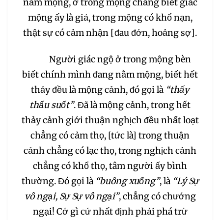
nằm mộng, ở trong mộng chẳng biết giấc
mộng ấy là giả, trong mộng có khổ nạn,
thật sự có cảm nhận [đau đớn, hoảng sợ].
Người giác ngộ ở trong mộng bèn
biết chính mình đang nằm mộng, biết hết
thảy đều là mộng cảnh, đó gọi là
“thấy
thấu suốt”
. Đã là mộng cảnh, trong hết
thảy cảnh giới thuận nghịch đều nhất loạt
chẳng có cảm thọ, [tức là] trong thuận
cảnh chẳng có lạc thọ, trong nghịch cảnh
chẳng có khổ thọ, tâm người ấy bình
thường. Đó gọi là
“buông xuống”
, là
“Lý Sự
vô ngại, Sự Sự vô ngại”
, chẳng có chướng
ngại! Cớ gì cứ nhất định phải phá trừ