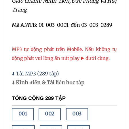
Giảo chánh: Minh Tiến, Đức Phong và Huệ
Trang
Mã AMTB: 01-003-0001 đến 03-003-0289
MP3 tự động phát trên Mobile. Nếu không tự
động phát vui lòng ấn nút play ▶️ dưới cùng.
⬇️ Tải MP3 (289 tập)
⬇️ Kinh điển & Tài liệu học tập
TỔNG CỘNG 289 TẬP
001
002
003