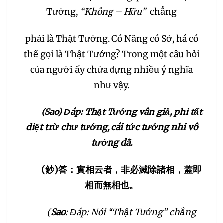
Tướng,
“Không – Hữu”
chẳng
phải là Thật Tướng. Có Năng có Sở, há có
thể gọi là Thật Tướng? Trong một câu hỏi
của người ấy chứa đựng nhiều ý nghĩa
như vậy.
(Sao) Đáp: Thật Tướng vân giả, phi tất
diệt trừ chư tướng, cái tức tướng nhi vô
tướng dã.
(
鈔
)
答：實相云者，非必滅除諸相，蓋即
相而無相也。
(
Sao
: Đáp: Nói “Thật Tướng” chẳng