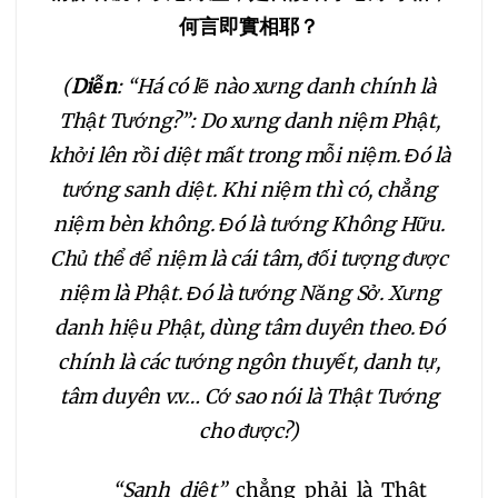
何言即實相耶？
(
Diễn
: “Há có lẽ nào xưng danh chính là
Thật Tướng?”: Do xưng danh niệm Phật,
khởi lên rồi diệt mất trong mỗi niệm. Đó là
tướng sanh diệt. Khi niệm thì có, chẳng
niệm bèn không. Đó là tướng Không Hữu.
Chủ thể để niệm là cái tâm, đối tượng được
niệm là Phật. Đó là tướng Năng Sở. Xưng
danh hiệu Phật, dùng tâm duyên theo. Đó
chính là các tướng ngôn thuyết, danh tự,
tâm duyên v.v… Cớ sao nói là Thật Tướng
cho được?)
“Sanh diệt”
chẳng phải là Thật