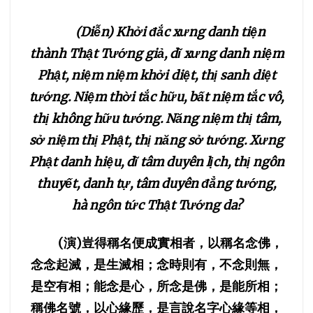
(Diễn) Khởi đắc xưng danh tiện
thành Thật Tướng giả, dĩ xưng danh niệm
Phật, niệm niệm khởi diệt, thị sanh diệt
tướng. Niệm thời tắc hữu, bất niệm tắc vô,
thị không hữu tướng. Năng niệm thị tâm,
sở niệm thị Phật, thị năng sở tướng. Xưng
Phật danh hiệu, dĩ tâm duyên lịch, thị ngôn
thuyết, danh tự, tâm duyên đẳng tướng,
hà ngôn tức Thật Tướng da?
(
演
)
豈得稱名便成實相者，以稱名念佛，
念念起滅，是生滅相；念時則有，不念則無，
是空有相；能念是心，所念是佛，是能所相；
稱佛名號，以心緣歷，是言說名字心緣等相，