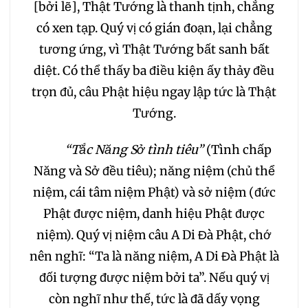
209
210
211
212
[bởi lẽ], Thật Tướng là thanh tịnh, chẳng
có xen tạp. Quý vị có gián đoạn, lại chẳng
213
214
215
216
tương ứng, vì Thật Tướng bất sanh bất
diệt. Có thể thấy ba điều kiện ấy thảy đều
217
218
219
220
trọn đủ, câu Phật hiệu ngay lập tức là Thật
Tướng.
221
222
223
“Tắc Năng Sở tình tiêu”
(Tình chấp
224
225
226
Năng và Sở đều tiêu); năng niệm (chủ thể
niệm, cái tâm niệm Phật) và sở niệm (đức
227
228
229
Phật được niệm, danh hiệu Phật được
niệm). Quý vị niệm câu A Di Đà Phật, chớ
230
231
232
nên nghĩ: “Ta là năng niệm, A Di Đà Phật là
đối tượng được niệm bởi ta”. Nếu quý vị
233
234
235
còn nghĩ như thế, tức là đã dấy vọng