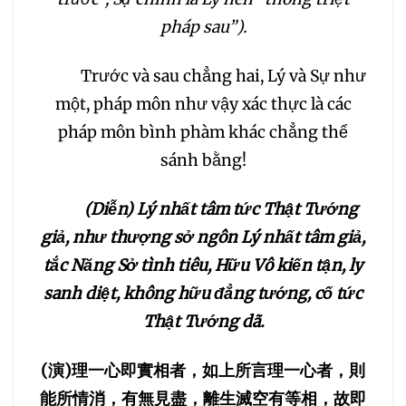
pháp sau”).
124
125
126
127
Trước và sau chẳng hai, Lý và Sự như
128
129
130
131
một, pháp môn như vậy xác thực là các
pháp môn bình phàm khác chẳng thể
132
133
134
135
sánh bằng!
136
137
138
139
(Diễn) Lý nhất tâm tức Thật Tướng
giả, như thượng sở ngôn Lý nhất tâm giả,
140
141
142
143
tắc Năng Sở tình tiêu, Hữu Vô kiến tận, ly
sanh diệt, không hữu đẳng tướng, cố tức
144
145
146
147
Thật Tướng dã.
148
149
150
151
(
演
)
理一心即實相者，如上所言理一心者，則
能所情消，有無見盡，離生滅空有等相，故即