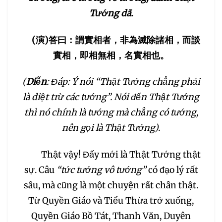
Tướng dã.
(
演
)
答曰：謂實相者，非為滅除諸相，而談
實相，即相無相，名實相也。
(
Diễn
: Đáp: Ý nói “Thật Tướng chẳng phải
là diệt trừ các tướng”. Nói đến Thật Tướng
thì nó chính là tướng mà chẳng có tướng,
nên gọi là Thật Tướng).
Thật vậy! Đấy mới là Thật Tướng thật
sự. Câu
“tức tướng vô tướng”
có đạo lý rất
sâu, mà cũng là một chuyện rất chân thật.
Từ Quyền Giáo và Tiểu Thừa trở xuống,
Quyền Giáo Bồ Tát, Thanh Văn, Duyên