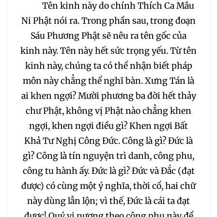
051
052
053
Tên kinh này do chính Thích Ca Mâu
Ni Phật nói ra. Trong phần sau, trong đoạn
054
055
056
Sáu Phương Phật sẽ nêu ra tên gốc của
kinh này. Tên này hết sức trọng yếu. Từ tên
057
058
059
kinh này, chúng ta có thể nhận biết pháp
môn này chẳng thể nghĩ bàn. Xưng Tán là
060
061
062
ai khen ngợi? Mười phương ba đời hết thảy
chư Phật, không vị Phật nào chẳng khen
063
064
065
ngợi, khen ngợi điều gì? Khen ngợi Bất
Khả Tư Nghị Công Đức. Công là gì? Đức là
066
067
068
gì? Công là tín nguyện trì danh, công phu,
công tu hành ấy. Đức là gì? Đức và Đắc (đạt
069
070
071
được) có cùng một ý nghĩa, thời cổ, hai chữ
này dùng lẫn lộn; vì thế, Đức là cái ta đạt
072
073
074
được! Quý vị nương theo công phu này để