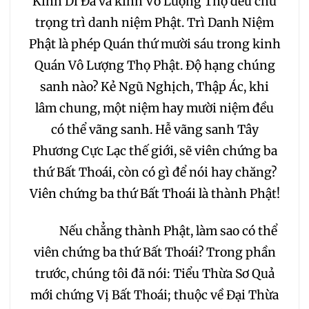
Kinh Di Đà và kinh Vô Lượng Thọ đều chú
trọng trì danh niệm Phật. Trì Danh Niệm
184
185
186
187
Phật là phép Quán thứ mười sáu trong kinh
Quán Vô Lượng Thọ Phật. Độ hạng chúng
188
189
190
191
sanh nào? Kẻ Ngũ Nghịch, Thập Ác, khi
192
193
194
195
lâm chung, một niệm hay mười niệm đều
có thể vãng sanh. Hễ vãng sanh Tây
196
197
198
199
Phương Cực Lạc thế giới, sẽ viên chứng ba
thứ Bất Thoái, còn có gì để nói hay chăng?
200
201
202
Viên chứng ba thứ Bất Thoái là thành Phật!
Nếu chẳng thành Phật, làm sao có thể
203
204
205
viên chứng ba thứ Bất Thoái? Trong phần
206
207
208
trước, chúng tôi đã nói: Tiểu Thừa Sơ Quả
mới chứng Vị Bất Thoái; thuộc về Đại Thừa