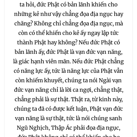
ta hỏi, đức Phật có bản lãnh khiến cho
124
125
126
127
những kẻ như vậy chẳng đọa địa ngục hay
chăng? Không chỉ chẳng đọa địa ngục, mà
128
129
130
131
còn có thể khiến cho kẻ ấy ngay lập tức
thành Phật hay không? Nếu đức Phật có
132
133
134
135
bản lãnh ấy, đức Phật là vạn đức vạn năng,
là giác hạnh viên mãn. Nếu đức Phật chẳng
136
137
138
139
có năng lực ấy, tức là năng lực của Phật vẫn
còn khiếm khuyết, chúng ta nói Ngài vạn
140
141
142
143
đức vạn năng chỉ là lời ca ngợi, chẳng thật,
chẳng phải là sự thật. Thật ra, từ kinh này,
144
145
146
147
chúng ta đã có được kết luận, Phật vạn đức
vạn năng là sự thật, tức là nói chúng sanh
148
149
150
151
Ngũ Nghịch, Thập Ác phải đọa địa ngục,