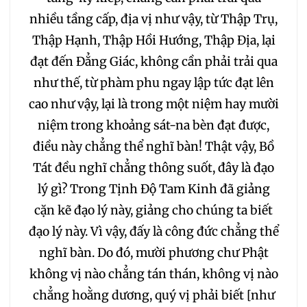
nhiều tầng cấp, địa vị như vậy, từ Thập Trụ,
236
237
238
Thập Hạnh, Thập Hồi Hướng, Thập Địa, lại
đạt đến Đẳng Giác, không cần phải trải qua
239
240
241
như thế, từ phàm phu ngay lập tức đạt lên
cao như vậy, lại là trong một niệm hay mười
242
243
244
niệm trong khoảng sát-na bèn đạt được,
điều này chẳng thể nghĩ bàn! Thật vậy, Bồ
245
246
247
Tát đều nghĩ chẳng thông suốt, đây là đạo
248
249
250
lý gì? Trong Tịnh Độ Tam Kinh đã giảng
cặn kẽ đạo lý này, giảng cho chúng ta biết
251
252
253
đạo lý này. Vì vậy, đấy là công đức chẳng thể
nghĩ bàn. Do đó, mười phương chư Phật
254
255
256
không vị nào chẳng tán thán, không vị nào
chẳng hoằng dương, quý vị phải biết [như