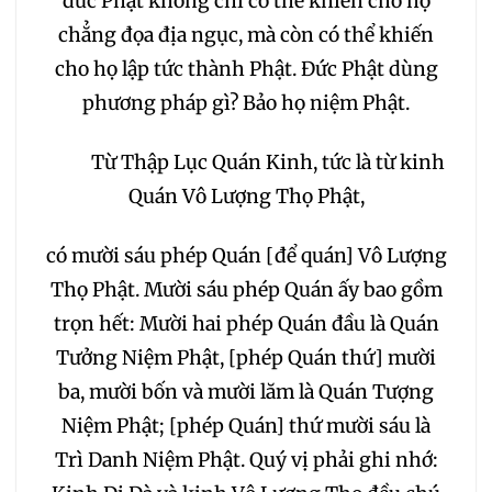
đức Phật không chỉ có thể khiến cho họ
152
153
154
155
chẳng đọa địa ngục, mà còn có thể khiến
cho họ lập tức thành Phật. Đức Phật dùng
156
157
158
159
phương pháp gì? Bảo họ niệm Phật.
160
161
162
163
Từ Thập Lục Quán Kinh, tức là từ kinh
Quán Vô Lượng Thọ Phật,
164
165
166
167
có mười sáu phép Quán [để quán] Vô Lượng
168
169
170
171
Thọ Phật. Mười sáu phép Quán ấy bao gồm
trọn hết: Mười hai phép Quán đầu là Quán
172
173
174
175
Tưởng Niệm Phật, [phép Quán thứ] mười
ba, mười bốn và mười lăm là Quán Tượng
176
177
178
179
Niệm Phật; [phép Quán] thứ mười sáu là
Trì Danh Niệm Phật. Quý vị phải ghi nhớ:
180
181
182
183