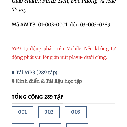
Giảo chánh: Minh Tiến, Đức Phong và Huệ
Trang
Mã AMTB: 01-003-0001 đến 03-003-0289
MP3 tự động phát trên Mobile. Nếu không tự
động phát vui lòng ấn nút play ▶️ dưới cùng.
⬇️ Tải MP3 (289 tập)
⬇️ Kinh điển & Tài liệu học tập
TỔNG CỘNG 289 TẬP
001
002
003