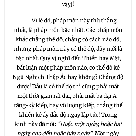
257
258
259
vậy]!
260
261
262
Vì lẽ đó, pháp môn này thù thắng
nhất, là pháp môn bậc nhất. Các pháp môn
263
264
265
khác chẳng thể độ, chẳng có cách nào độ,
nhưng pháp môn này có thể độ, đấy mới là
266
267
268
bậc nhất. Quý vị nghĩ đến Thiền hay Mật,
bất luận một pháp môn nào, có thể độ kẻ
269
270
271
Ngũ Nghịch Thập Ác hay không? Chẳng độ
được! Dẫu là có thể độ thì cũng phải mất
272
273
274
một thời gian rất dài, phải mất ba đại A-
tăng-kỳ kiếp, hay vô lượng kiếp, chẳng thể
275
276
277
khiến kẻ ấy đắc độ ngay lập tức! Trong
kinh này đã nói:
“Hoặc một ngày, hoặc hai
278
279
280
ngày, cho đến hoặc bảy ngày”
. Một ngày