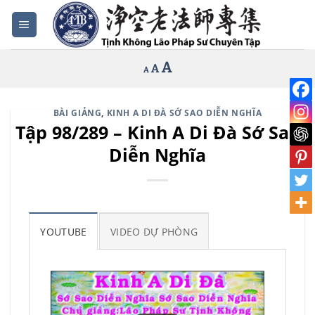
Bỏ
qua
nội
Increase
A
Reset
A
Decrease
A
dung
font
font
font
size.
size.
size.
BÀI GIẢNG
,
KINH A DI ĐÀ SỚ SAO DIỄN NGHĨA
Tập 98/289 – Kinh A Di Đà Sớ Sao
Diễn Nghĩa
YOUTUBE
VIDEO DỰ PHÒNG