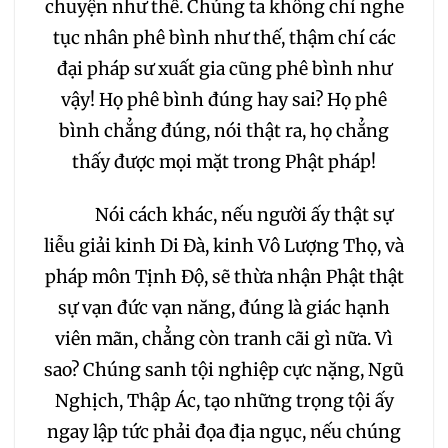
chuyện như thế. Chúng ta không chỉ nghe
096
097
098
tục nhân phê bình như thế, thậm chí các
099
100
101
đại pháp sư xuất gia cũng phê bình như
vậy! Họ phê bình đúng hay sai? Họ phê
102
103
104
bình chẳng đúng, nói thật ra, họ chẳng
thấy được mọi mặt trong Phật pháp!
105
106
107
Nói cách khác, nếu người ấy thật sự
108
109
110
111
liễu giải kinh Di Đà, kinh Vô Lượng Thọ, và
pháp môn Tịnh Độ, sẽ thừa nhận Phật thật
112
113
114
115
sự vạn đức vạn năng, đúng là giác hạnh
viên mãn, chẳng còn tranh cãi gì nữa. Vì
116
117
118
119
sao? Chúng sanh tội nghiệp cực nặng, Ngũ
Nghịch, Thập Ác, tạo những trọng tội ấy
120
121
122
123
ngay lập tức phải đọa địa ngục, nếu chúng