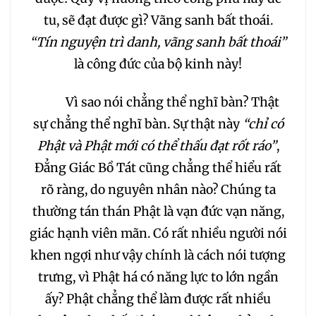
tu, sẽ đạt được gì? Vãng sanh bất thoái.
075
076
077
“Tín nguyện trì danh, vãng sanh bất thoái”
là công đức của bộ kinh này!
078
079
080
Vì sao nói chẳng thể nghĩ bàn? Thật
081
082
083
sự chẳng thể nghĩ bàn. Sự thật này
“chỉ có
Phật và Phật mới có thể thấu đạt rốt ráo”
,
084
085
086
Đẳng Giác Bồ Tát cũng chẳng thể hiểu rất
rõ ràng, do nguyên nhân nào? Chúng ta
087
088
089
thường tán thán Phật là vạn đức vạn năng,
giác hạnh viên mãn. Có rất nhiều người nói
090
091
092
khen ngợi như vậy chính là cách nói tượng
trưng, vì Phật há có năng lực to lớn ngần
093
094
095
ấy? Phật chẳng thể làm được rất nhiều