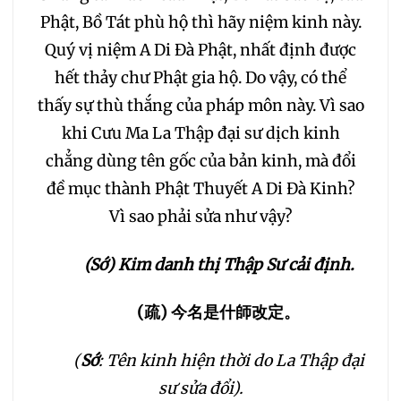
Phật, Bồ Tát phù hộ thì hãy niệm kinh này.
Quý vị niệm A Di Đà Phật, nhất định được
hết thảy chư Phật gia hộ. Do vậy, có thể
thấy sự thù thắng của pháp môn này. Vì sao
khi Cưu Ma La Thập đại sư dịch kinh
chẳng dùng tên gốc của bản kinh, mà đổi
đề mục thành Phật Thuyết A Di Đà Kinh?
Vì sao phải sửa như vậy?
(Sớ) Kim danh thị Thập Sư cải định.
(
疏
)
今名是什師改定。
(
Sớ
: Tên kinh hiện thời do La Thập đại
sư sửa đổi).