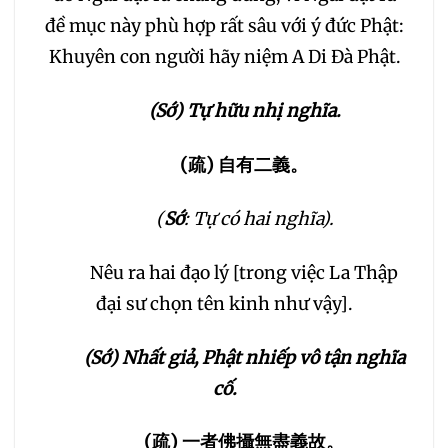
đề mục này phù hợp rất sâu với ý đức Phật:
Khuyên con người hãy niệm A Di Đà Phật.
(Sớ) Tự hữu nhị nghĩa.
(
疏
)
自有二義。
(
Sớ
: Tự có hai nghĩa).
Nêu ra hai đạo lý [trong việc La Thập
đại sư chọn tên kinh như vậy].
(Sớ) Nhất giả, Phật nhiếp vô tận nghĩa
cố.
(
疏
)
一者佛攝無盡義故。