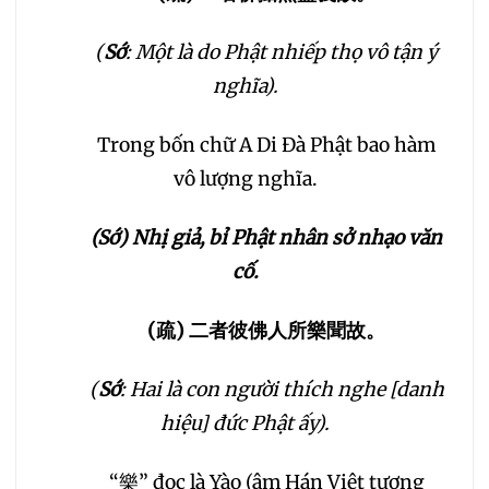
(
Sớ
: Một là do Phật nhiếp thọ vô tận ý
nghĩa).
Trong bốn chữ A Di Đà Phật bao hàm
vô lượng nghĩa.
(Sớ) Nhị giả, bỉ Phật nhân sở nhạo văn
cố.
(
疏
)
二者彼佛人所樂聞故。
(
Sớ
: Hai là con người thích nghe [danh
hiệu] đức Phật ấy).
“樂” đọc là Yào (âm Hán Việt tương