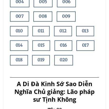
004
005
006
007
008
009
010
011
012
013
014
015
016
017
018
019
020
021
022
023
A Di Đà Kinh Sớ Sao Diễn
024
025
026
Nghĩa
Chủ giảng: Lão pháp
sư Tịnh Không
027
028
029