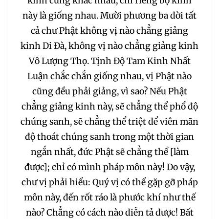
kinh cũng khác nhau, chỉ riêng bộ kinh
này là giống nhau. Mười phương ba đời tất
cả chư Phật không vị nào chẳng giảng
kinh Di Đà, không vị nào chẳng giảng kinh
Vô Lượng Thọ. Tịnh Độ Tam Kinh Nhất
Luận chắc chắn giống nhau, vị Phật nào
cũng đều phải giảng, vì sao? Nếu Phật
chẳng giảng kinh này, sẽ chẳng thể phổ độ
chúng sanh, sẽ chẳng thể triệt để viên mãn
độ thoát chúng sanh trong một thời gian
ngắn nhất, đức Phật sẽ chẳng thể [làm
được]; chỉ có mình pháp môn này! Do vậy,
chư vị phải hiểu: Quý vị có thể gặp gỡ pháp
môn này, đến rốt ráo là phước khí như thế
nào? Chẳng có cách nào diễn tả được! Bất