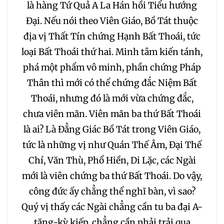
209
210
211
212
là hàng Tứ Quả A La Hán hồi Tiểu hướng
Đại. Nếu nói theo Viên Giáo, Bồ Tát thuộc
213
214
215
216
địa vị Thất Tín chứng Hạnh Bất Thoái, tức
loại Bất Thoái thứ hai. Minh tâm kiến tánh,
217
218
219
220
phá một phẩm vô minh, phần chứng Pháp
Thân thì mới có thể chứng đắc Niệm Bất
221
222
223
Thoái, nhưng đó là mới vừa chứng đắc,
chưa viên mãn. Viên mãn ba thứ Bất Thoái
224
225
226
là ai? Là Đẳng Giác Bồ Tát trong Viên Giáo,
tức là những vị như Quán Thế Âm, Đại Thế
227
228
229
Chí, Văn Thù, Phổ Hiền, Di Lặc, các Ngài
mới là viên chứng ba thứ Bất Thoái. Do vậy,
230
231
232
công đức ấy chẳng thể nghĩ bàn, vì sao?
Quý vị thấy các Ngài chẳng cần tu ba đại A-
233
234
235
tăng-kỳ kiếp, chẳng cần phải trải qua