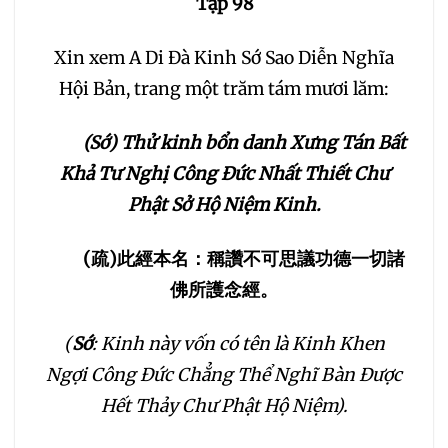
Tập 98
030
031
032
Xin xem A Di Đà Kinh Sớ Sao Diễn Nghĩa
Hội Bản, trang một trăm tám mươi lăm:
033
034
035
(Sớ) Thử kinh bổn danh Xưng Tán Bất
036
037
038
Khả Tư Nghị Công Đức Nhất Thiết Chư
Phật Sở Hộ Niệm Kinh.
039
040
041
(
疏
)
此經本名：稱讚不可思議功德一切諸
042
043
044
佛所護念經。
045
046
047
(
Sớ
: Kinh này vốn có tên là Kinh Khen
Ngợi Công Đức Chẳng Thể Nghĩ Bàn Được
048
049
050
Hết Thảy Chư Phật Hộ Niệm).