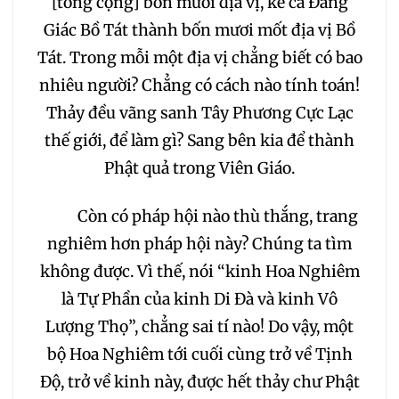
[tổng cộng] bốn mươi địa vị, kể cả Đẳng
Giác Bồ Tát thành bốn mươi mốt địa vị Bồ
Tát. Trong mỗi một địa vị chẳng biết có bao
nhiêu người? Chẳng có cách nào tính toán!
Thảy đều vãng sanh Tây Phương Cực Lạc
thế giới, để làm gì? Sang bên kia để thành
Phật quả trong Viên Giáo.
Còn có pháp hội nào thù thắng, trang
nghiêm hơn pháp hội này? Chúng ta tìm
không được. Vì thế, nói “kinh Hoa Nghiêm
là Tự Phần của kinh Di Đà và kinh Vô
Lượng Thọ”, chẳng sai tí nào! Do vậy, một
bộ Hoa Nghiêm tới cuối cùng trở về Tịnh
Độ, trở về kinh này, được hết thảy chư Phật