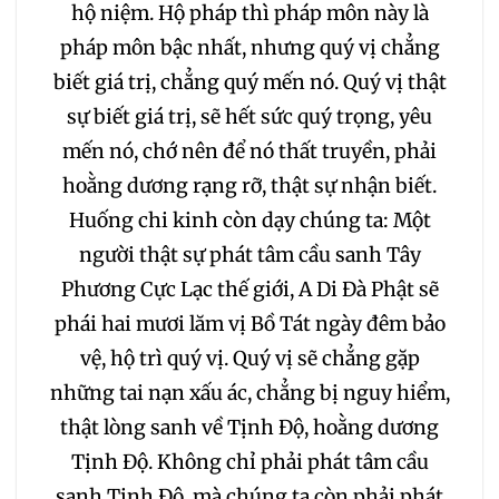
hộ niệm. Hộ pháp thì pháp môn này là
pháp môn bậc nhất, nhưng quý vị chẳng
biết giá trị, chẳng quý mến nó. Quý vị thật
sự biết giá trị, sẽ hết sức quý trọng, yêu
mến nó, chớ nên để nó thất truyền, phải
hoằng dương rạng rỡ, thật sự nhận biết.
Huống chi kinh còn dạy chúng ta: Một
người thật sự phát tâm cầu sanh Tây
Phương Cực Lạc thế giới, A Di Đà Phật sẽ
phái hai mươi lăm vị Bồ Tát ngày đêm bảo
vệ, hộ trì quý vị. Quý vị sẽ chẳng gặp
những tai nạn xấu ác, chẳng bị nguy hiểm,
thật lòng sanh về Tịnh Độ, hoằng dương
Tịnh Độ. Không chỉ phải phát tâm cầu
sanh Tịnh Độ, mà chúng ta còn phải phát