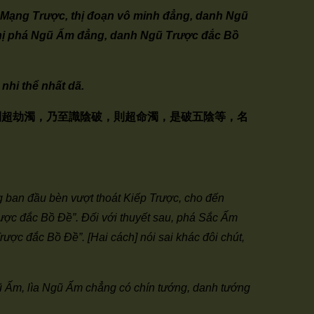
iêu Mạng Trược, thị đoạn vô minh đẳng, danh Ngũ
 thị phá Ngũ Ấm đẳng, danh Ngũ Trược đắc Bồ
nhi thể nhất dã.
則超劫濁，乃至識陰破，則超命濁，是破五陰等，名
ng ban đầu bèn vượt thoát Kiếp Trược, cho đến
ược đắc Bồ Đề”. Đối với thuyết sau, phá Sắc Ấm
ợc đắc Bồ Đề”. [Hai cách] nói sai khác đôi chút,
gũ Ấm, lìa Ngũ Ấm chẳng có chín tướng, danh tướng