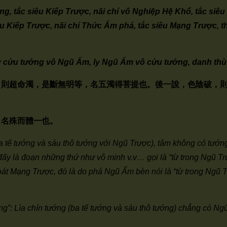
font
font
font
ướng, tắc siêu Kiếp Trược, nãi chí vô Nghiệp Hệ Khổ, tắc s
size.
size.
size.
êu Kiếp Trược, nãi chí Thức Ấm phá, tắc siêu Mạng Trược,
y cửu tướng vô Ngũ Ấm, ly Ngũ Ấm vô cửu tướng, danh thù 
，則超命濁，是斷無明等，名五濁得菩提也。後一說，色陰破，
。名殊而體一也。
 ba tế tướng và sáu thô tướng với Ngũ Trược), tâm không có tướ
y là đoạn những thứ như vô minh v.v… gọi là “từ trong Ngũ Tr
t Mạng Trược, đó là do phá Ngũ Ấm bèn nói là “từ trong Ngũ Trư
ồng”: Lìa chín tướng (ba tế tướng và sáu thô tướng) chẳng có N