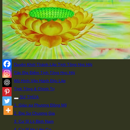
Chọn Di Đà Yếu Giải
Làm Việc Sai Thì Mới Sinh Bệnh
Súc Sanh Hiểu Lòng Người
Có Thể Giải Thì Có Thể Hành
Trà Thô Cơm Đạm Giữ Bình An
HỌC HỘI
Giới Thiệu Đạo Sư của Tịnh Tông Học Hội
Duyên Khởi Thành Lập Tịnh Tông Học Hội
Các Địa Điểm Tịnh Tông Học Hội
Mô Hình Vận Hành Độc Lập
Tịnh Tông & Chính Trị
SƯ THỪA
1. Giáo sư Phương Đông Mỹ
2. Đại Sư Chương Gia
3. Cư Sĩ Lý Bỉnh Nam
4. Cư Sĩ Hạ Liên Cư