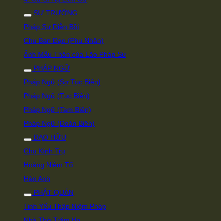
SƯ TRƯỞNG
Pháp Sư Diễn Bồi
Chu Ban Đạo (Phu Nhân)
Ảnh Mẫu Thân của Lão Pháp Sư
PHÁP NGỮ
Pháp Ngữ (Sơ Tục Biên)
Pháp Ngữ (Tục Biên)
Pháp Ngữ (Tam Biên)
Pháp Ngữ (Đoản Biên)
ĐẠO HỮU
Chu Kính Trụ
Hoàng Niệm Tổ
Hàn Anh
PHẬT QUÁN
Tinh Yếu Thập Niệm Pháp
Nhà Thờ Trăm Họ