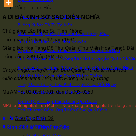
Cộng Tu Lục Hòa
A DI ĐÀ KINH SỚ SAO DIỄN NGHĨA
Đại Cương Tu Học Lục Hòa Kính
Buông Xuống Tà Tri Tà Kiến
Chủ giảng: Lão Pháp Sư Tịnh Không
Mười Tâm Niệm Phật & Mười Tâm Hướng Phật
Thời gian: Từ tháng 12 năm 1984
Tu Lục Hòa Kính- Văn Phát Nguyện
Giảng tại: Hoa Tạng Đồ Thư Quán (Thư Viện Hoa Tạng), Đài
Xây dựng Tăng Đoàn Lục Hòa Kính Hóa Giải Tai Nạn
Tổng cộng 289 Tập (AMTB)
Tu Hoa Nghiêm Áo Chỉ Vọng Tận Hoàn Nguyên Quán Đề Yế
Phật Hỏi Di Lặc Trong 1 Khảy Ngón Tay Có Bao Nhiêu Niệm
Chuyển ngữ: Chuyển ngữ: Bửu Quang Tự đệ tử Như Hòa
Lục Hòa Kính - Chuyển Phàm Thành Thánh
Giảo chánh: Minh Tiến, Đức Phong và Huệ Trang
Tăng Đoàn Tu Lục Hòa Kính - Định Khóa Mỗi Ngày
Mã AMTB: 01-003-0001 đến 01-003-0289
Thập Thiện Nghiệp Đạo Kinh Tiết Yếu
Đệ Tử Quy - Thập Thiện Công Quá Cách
MP3 tự động phát trên Mobile. Nếu không tự động phát vui lòng ấn nú
Thái Thượng Cảm Ứng Thiên Công Quá Cách
Giáo Dục Phật Đà
⬇️ Tải MP3 (289 tập)
⬇️ Kinh điển & Tài liệu học tập
Nhận Thức Phật Giáo
Lễ Nghi Phật Môn