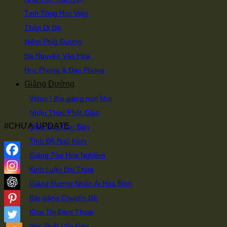
Tịnh Tông Học Viện
Thôn Di Đà
Niệm Phật Đường
Đa Nguyên Văn Hóa
Học Phong & Đạo Phong
Giảng Đường
Video / Bài giảng mới
Nhận Thức Phật Giáo
#CHƯA-UPDATE
Giáo Dục Căn Bản
Tịnh Độ Ngũ Kinh
Giảng Tòa Hoa Nghiêm
Kinh Luận Đại Thừa
Giảng Đường Nhân Ái Hòa Bình
Bài giảng Chuyên Đề
Khai Thị Đàm Thoại
Học Phật Vấn Đáp