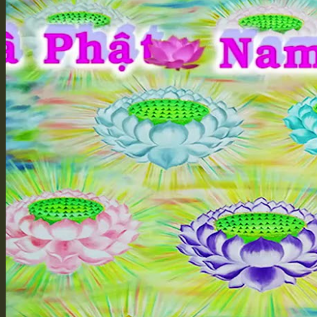
Vì Sao Xuất Gia
Bí Quyết Giảng Kinh
Học Tập Sư Thừa
Đồng Tham Đạo Hữu
Truyền Pháp Qua Mạng
Quả Báo Của Bản Thân
Hồi Quy Tịnh Độ
Bảo Vật Vô Giá
Cuốn Sách Nho Đầu Tiên
Cuốn Kinh Phật Đầu Tiên
Từ Không Vọng Ngữ Mà Bắt Đầu
Giới Thiệu Thiện Tri Thức
Hoằng Pháp & Hộ Pháp
Tôi Đến Để Làm Hộ Pháp
Phê Bình và Hủy Báng
Hai Chìa Khóa Học Phật Học Nho