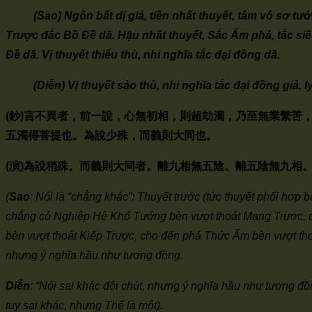
(Sao) Ngôn bất dị giả, tiền nhất thuyết, tâm vô sơ t
Trược đắc Bồ Đề dã. Hậu nhất thuyết, Sắc Ấm phá, tắc si
Đề dã. Vị thuyết thiểu thù, nhi nghĩa tắc đại đồng dã.
(Diễn) Vị thuyết sảo thù, nhi nghĩa tắc đại đồng giả, l
(
鈔
)
言不異者，前一說，心無初相，則超劫濁，乃至無業繫苦
五濁得菩提也。為說少殊，而義則大同也。
(
演
)
為說稍殊。而義則大同者。離九相無五陰。離五陰無九相
(
Sao
: Nói là “chẳng khác”: Thuyết trước (tức thuyết phối hợp
chẳng có Nghiệp Hệ Khổ Tướng bèn vượt thoát Mạng Trược, đấ
bèn vượt thoát Kiếp Trược, cho đến phá Thức Ấm bèn vượt thoá
nhưng ý nghĩa hầu như tương đồng.
Diễn
: “Nói sai khác đôi chút, nhưng ý nghĩa hầu như tương đ
tuy sai khác, nhưng Thể là một).