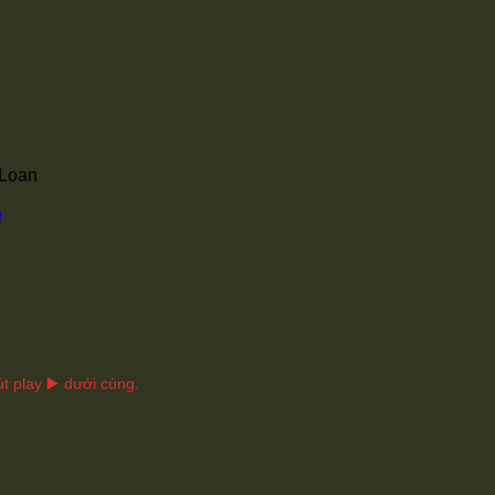
 Loan
u
t play ▶️ dưới cùng.