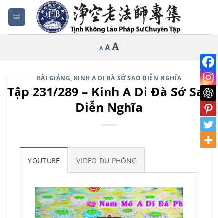
Bỏ
qua
nội
Increase
A
Reset
A
Decrease
A
dung
font
font
font
size.
size.
size.
BÀI GIẢNG
,
KINH A DI ĐÀ SỚ SAO DIỄN NGHĨA
Tập 231/289 – Kinh A Di Đà Sớ Sao
Diễn Nghĩa
YOUTUBE
VIDEO DỰ PHÒNG