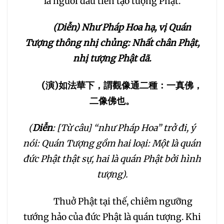
là người đầu tiên tạo tượng Phật.
(Diễn) Như Pháp Hoa hạ, vị Quán
Tượng thông nhị chủng: Nhất chân Phật,
nhị tượng Phật dã.
(
演
)
如法華下，謂觀像通二種：一真佛，
二像佛也。
(
Diễn
: [Từ câu] “như Pháp Hoa” trở đi, ý
nói: Quán Tượng gồm hai loại: Một là quán
đức Phật thật sự, hai là quán Phật bởi hình
tượng).
Thuở Phật tại thế, chiêm ngưỡng
tướng hảo của đức Phật là quán tượng. Khi