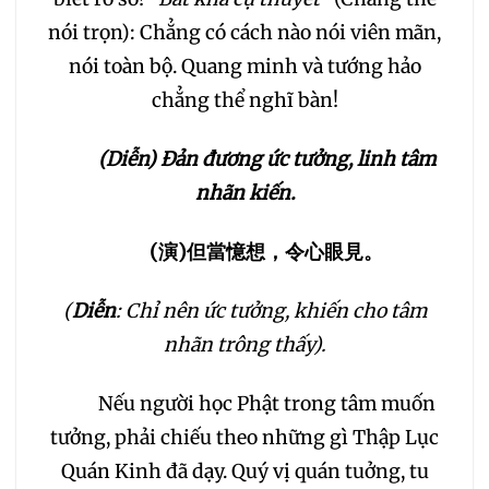
nói trọn): Chẳng có cách nào nói viên mãn,
nói toàn bộ. Quang minh và tướng hảo
chẳng thể nghĩ bàn!
(Diễn) Đản đương ức tưởng, linh tâm
nhãn kiến.
(
演
)
但當憶想，令心眼見。
(
Diễn
: Chỉ nên ức tưởng, khiến cho tâm
nhãn trông thấy).
Nếu người học Phật trong tâm muốn
tưởng, phải chiếu theo những gì Thập Lục
Quán Kinh đã dạy. Quý vị quán tuởng, tu