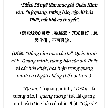
(Diễn) Dĩ ngã tâm mục giả, Quán Kinh
vân: “Kỳ quang, tướng hảo, cập dữ hóa
Phật, bất khả cụ thuyết”.
(
演
)
以我心目者，觀經云：其光相好，及
與化佛，不可具說。
(
Diễn
: “Dùng tâm mục của ta”: Quán Kinh
nói: “Quang minh, tướng hảo của đức Phật
và các hóa Phật [hóa hiện trong quang
minh của Ngài] chẳng thể nói trọn”).
“Quang”
là quang minh,
“Tướng”
là
tướng hảo, [
“quang tướng”
tức là] quang
minh và tướng hảo của đức Phật.
“Cập dữ