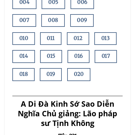
004
005
006
007
008
009
010
011
012
013
014
015
016
017
018
019
020
021
022
023
A Di Đà Kinh Sớ Sao Diễn
024
025
026
Nghĩa
Chủ giảng: Lão pháp
sư Tịnh Không
027
028
029