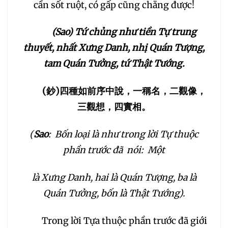
152
153
154
155
cần sốt ruột, có gấp cũng chẳng được!
(Sao) Tứ chủng như tiền Tự trung
156
157
158
159
thuyết, nhất Xưng Danh, nhị Quán Tượng,
tam Quán Tưởng, tứ Thật Tướng.
160
161
162
163
(
鈔
)
四種如前序中說，一稱名，二觀像，
164
165
166
167
三觀想，四實相。
168
169
170
171
(
Sao
: Bốn loại là như trong lời Tự thuộc
phần trước đã nói: Một
172
173
174
175
là Xưng Danh, hai là Quán Tượng, ba là
176
177
178
179
Quán Tưởng, bốn là Thật Tướng).
180
181
182
183
Trong lời Tựa thuộc phần trước đã giới