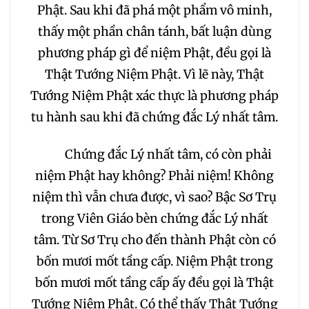
096
097
098
Phật. Sau khi đã phá một phẩm vô minh,
thấy một phần chân tánh, bất luận dùng
099
100
101
phương pháp gì để niệm Phật, đều gọi là
Thật Tướng Niệm Phật. Vì lẽ này, Thật
102
103
104
Tướng Niệm Phật xác thực là phương pháp
tu hành sau khi đã chứng đắc Lý nhất tâm.
105
106
107
Chứng đắc Lý nhất tâm, có còn phải
108
109
110
111
niệm Phật hay không? Phải niệm! Không
niệm thì vẫn chưa được, vì sao? Bậc Sơ Trụ
112
113
114
115
trong Viên Giáo bèn chứng đắc Lý nhất
tâm. Từ Sơ Trụ cho đến thành Phật còn có
116
117
118
119
bốn mươi mốt tầng cấp. Niệm Phật trong
bốn mươi mốt tầng cấp ấy đều gọi là Thật
120
121
122
123
Tướng Niệm Phật. Có thể thấy Thật Tướng