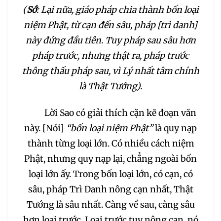
051
052
053
(
Sớ
: Lại nữa, giáo pháp chia thành bốn loại
niệm Phật, từ cạn đến sâu, pháp [trì danh]
054
055
056
này đứng đầu tiên. Tuy pháp sau sâu hơn
pháp trước, nhưng thật ra, pháp trước
057
058
059
thông thấu pháp sau, vì Lý nhất tâm chính
là Thật Tướng).
060
061
062
Lời Sao có giải thích cặn kẽ đoạn văn
063
064
065
này. [Nói]
“bốn loại niệm Phật”
là quy nạp
thành từng loại lớn. Có nhiều cách niệm
066
067
068
Phật, nhưng quy nạp lại, chẳng ngoài bốn
loại lớn ấy. Trong bốn loại lớn, có cạn, có
069
070
071
sâu, pháp Trì Danh nông cạn nhất, Thật
Tướng là sâu nhất. Càng về sau, càng sâu
072
073
074
hơn loại trước. Loại trước tuy nông cạn, nó