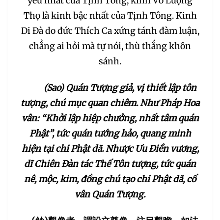
yếu nhất của Tịnh Tông, kinh Vô Lượng
209
210
211
212
Thọ là kinh bậc nhất của Tịnh Tông. Kinh
Di Đà do đức Thích Ca xứng tánh đàm luận,
213
214
215
216
chẳng ai hỏi mà tự nói, thù thắng khôn
sánh.
217
218
219
220
(Sao) Quán Tượng giả, vị thiết lập tôn
221
222
223
tượng, chú mục quan chiêm. Như Pháp Hoa
vân: “Khởi lập hiệp chưởng, nhất tâm quán
224
225
226
Phật”, tức quán tướng hảo, quang minh
hiện tại chi Phật dã. Nhược Ưu Điền vương,
227
228
229
dĩ Chiên Đàn tác Thế Tôn tượng, tức quán
nê, mộc, kim, đồng chú tạo chi Phật dã, cố
230
231
232
vân Quán Tượng.
233
234
235