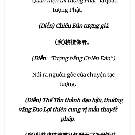
“Quán hiện tại tượng Phật”
là quán
tượng Phật.
(Diễn) Chiên Đàn tượng giả.
(
演
)
栴檀像者。
(
Diễn
: “Tượng bằng Chiên Đàn”).
Nói ra nguồn gốc của chuyện tạc
tượng.
(Diễn) Thế Tôn thành đạo hậu, thường
vãng Đao Lợi thiên cung vị mẫu thuyết
pháp.