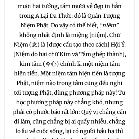
mươi hai tướng, tám mươi vẻ đẹp in hằn
281
282
283
trong A Lại Da Thức; đó là Quán Tượng
Niệm Phật. Do vậy có thể biết,
“niệm”
284
285
286
không nhất định là miệng [niệm]. Chữ
Niệm (念) là [được cấu tạo theo cách] Hội Ý.
287
288
289
[Niệm do hai chữ Kim và Tâm ghép thành],
kim tâm (今心) chính là một niệm tâm
hiện tiền. Một niệm tâm hiện tiền là tượng
Phật, niệm nào trong tâm cũng đều nghĩ
tới tượng Phật, dùng phương pháp này! Tu
học phương pháp này chẳng khó, nhưng
phải có phước báo rất lớn: Quý vị chẳng cần
đi làm, cũng chẳng bị ai quấy nhiễu, chẳng
lo âu về cuộc sống, lại có người hầu hạ thì