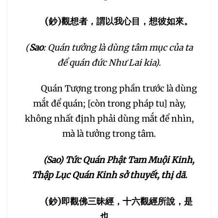
(
鈔
)
觀想者，謂以我心目，想彼如來。
(
Sao
: Quán tưởng là dùng tâm mục của ta
để quán đức Như Lai kia).
Quán Tượng trong phần trước là dùng
mắt để quán; [còn trong pháp tu] này,
không nhất định phải dùng mắt để nhìn,
mà là tưởng trong tâm.
(Sao) Tức Quán Phật Tam Muội Kinh,
Thập Lục Quán Kinh sở thuyết, thị dã.
(
鈔
)
即觀佛三昧經，十六觀經所說，是
也。