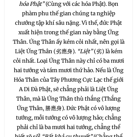
hóa Phật”
(Cùng với các hóa Phật). Bọn
phàm phu thế gian chúng ta nghiệp
chướng tập khí sâu nặng. Vì thế, đức Phật
xuất hiện trong thế gian này bằng Ứng
Thân. Ứng Thân ấy kém cỏi nhất, nên gọi là
Liệt Ứng Thân (劣應身).
“Liệt”
(劣) là kém
cỏi nhất. Loại Ứng Thân này chỉ có ba mươi
hai tướng và tám mươi thứ hảo. Nếu là Ứng
Hóa Thân của Tây Phương Cực Lạc thế giới
A Di Đà Phật, sẽ chẳng phải là Liệt Ứng
Thân, mà là Ứng Thân thù thắng (Thắng
Ứng Thân, 勝應身). Đức Phật có vô lượng
tướng, mỗi tướng có vô lượng hảo; chẳng
phải chỉ là ba mươi hai tướng, chẳng thể
biết rõ số!
“Bất khả cụ thuyết”
(Chẳng thể