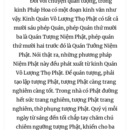
Đối với chuyện quán tượng, trong
257
258
259
kinh Pháp Hoa có một đoạn kinh văn như
vậy. Kinh Quán Vô Lượng Thọ Phật có tất cả
260
261
262
mười sáu phép Quán, phép Quán thứ mười
263
264
265
ba là Quán Tượng Niệm Phật, phép quán
thứ mười hai trước đó là Quán Tưởng Niệm
266
267
268
Phật. Nói thật ra, những phương pháp
Niệm Phật này đều phát xuất từ kinh Quán
269
270
271
Vô Lượng Thọ Phật. Để quán tượng, phải
tạo lập tượng Phật, tượng Phật càng trang
272
273
274
nghiêm càng tốt. Trong nhà có Phật đường
hết sức trang nghiêm, tượng Phật trang
275
276
277
nghiêm, thờ phụng tượng Phật. Quý vị mỗi
ngày từ sáng đến tối chắp tay chăm chú
278
279
280
chiêm ngưỡng tượng Phật, khiến cho ba