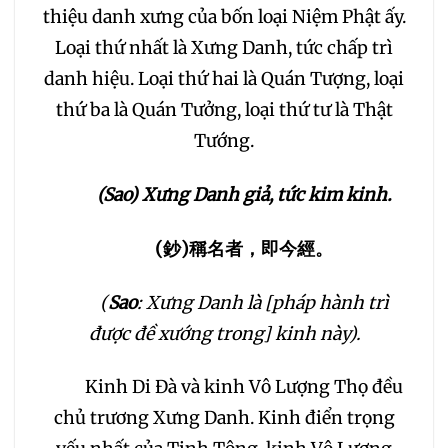
thiệu danh xưng của bốn loại Niệm Phật ấy.
184
185
186
187
Loại thứ nhất là Xưng Danh, tức chấp trì
danh hiệu. Loại thứ hai là Quán Tượng, loại
188
189
190
191
thứ ba là Quán Tưởng, loại thứ tư là Thật
Tướng.
192
193
194
195
(Sao) Xưng Danh giả, tức kim kinh.
196
197
198
199
(
鈔
)
稱名者，即今經。
200
201
202
(
Sao
: Xưng Danh là [pháp hành trì
được đề xướng trong] kinh này).
203
204
205
Kinh Di Đà và kinh Vô Lượng Thọ đều
206
207
208
chủ trương Xưng Danh. Kinh điển trọng