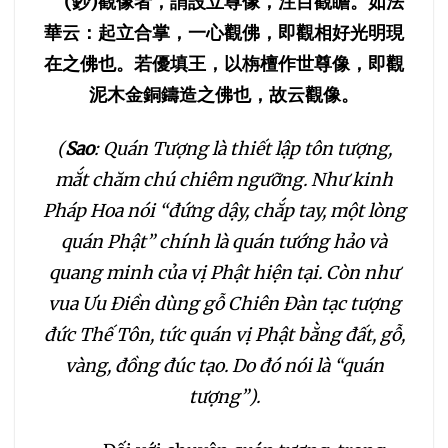
(
鈔
)
觀像者，謂設立尊像，注目觀瞻。如法
華云：起立合掌，一心觀佛，即觀相好光明現
236
237
238
在之佛也。若優填王，以栴檀作世尊像，即觀
泥木金銅鑄造之佛也，故云觀像。
239
240
241
(
Sao
: Quán Tượng là thiết lập tôn tượng,
242
243
244
mắt chăm chú chiêm ngưỡng. Như kinh
Pháp Hoa nói “đứng dậy, chắp tay, một lòng
245
246
247
quán Phật” chính là quán tướng hảo và
quang minh của vị Phật hiện tại. Còn như
248
249
250
vua Ưu Điền dùng gỗ Chiên Đàn tạc tượng
đức Thế Tôn, tức quán vị Phật bằng đất, gỗ,
251
252
253
vàng, đồng đúc tạo. Do đó nói là “quán
254
255
256
tượng”).