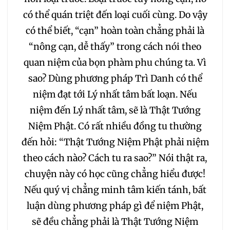
có thể quán triệt đến loại cuối cùng. Do vậy
075
076
077
có thể biết, “cạn” hoàn toàn chẳng phải là
“nông cạn, dễ thấy” trong cách nói theo
078
079
080
quan niệm của bọn phàm phu chúng ta. Vì
sao? Dùng phương pháp Trì Danh có thể
081
082
083
niệm đạt tới Lý nhất tâm bất loạn. Nếu
niệm đến Lý nhất tâm, sẽ là Thật Tướng
084
085
086
Niệm Phật. Có rất nhiều đồng tu thường
087
088
089
đến hỏi: “Thật Tướng Niệm Phật phải niệm
theo cách nào? Cách tu ra sao?” Nói thật ra,
090
091
092
chuyện này có học cũng chẳng hiểu được!
Nếu quý vị chẳng minh tâm kiến tánh, bất
093
094
095
luận dùng phương pháp gì để niệm Phật,
sẽ đều chẳng phải là Thật Tướng Niệm