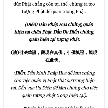
đức Phật chẳng còn tại thế, chúng ta tạo
tượng Phật để quán tượng Phật.
(Diễn) D
ẫn
P
háp
H
oa chứng, quán
hiện tại chân
P
hật
. D
ẫ
n
Ư
u
Đ
i
ề
n ch
ứ
ng,
qu
á
n
hiện tại tượng
P
hật.
(
演
)
引法華證，觀現在真佛；引優填證，觀現
在像佛
。
(
Diễn
: Dẫn kinh Pháp Hoa để làm chứng
cho việc quán vị Phật thật sự trong hiện
tại. Dẫn vua Ưu Điền để làm chứng cho việc
quán tượng Phật trong hiện tại).