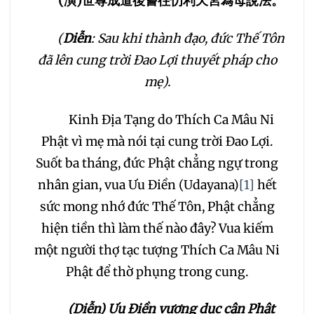
(
演
)
世尊成道後嘗往忉利天宮為母說法。
(
Diễn
: Sau khi thành đạo, đức Thế Tôn
đã lên cung trời Đao Lợi thuyết pháp cho
mẹ).
Kinh Địa Tạng do Thích Ca Mâu Ni
Phật vì mẹ mà nói tại cung trời Đao Lợi.
Suốt ba tháng, đức Phật chẳng ngự trong
nhân gian, vua Ưu Điền (Udayana)
[1]
hết
sức mong nhớ đức Thế Tôn, Phật chẳng
hiện tiền thì làm thế nào đây? Vua kiếm
một người thợ tạc tượng Thích Ca Mâu Ni
Phật để thờ phụng trong cung.
(Diễn) Ưu Điền vương dục cận Phật