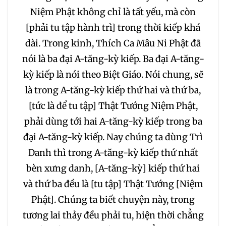
Niệm Phật không chỉ là tất yếu, mà còn
124
125
126
127
[phải tu tập hành trì] trong thời kiếp khá
dài. Trong kinh, Thích Ca Mâu Ni Phật đã
128
129
130
131
nói là ba đại A-tăng-kỳ kiếp. Ba đại A-tăng-
kỳ kiếp là nói theo Biệt Giáo. Nói chung, sẽ
132
133
134
135
là trong A-tăng-kỳ kiếp thứ hai và thứ ba,
[tức là để tu tập] Thật Tướng Niệm Phật,
136
137
138
139
phải dùng tới hai A-tăng-kỳ kiếp trong ba
đại A-tăng-kỳ kiếp. Nay chúng ta dùng Trì
140
141
142
143
Danh thì trong A-tăng-kỳ kiếp thứ nhất
bèn xưng danh, [A-tăng-kỳ] kiếp thứ hai
144
145
146
147
và thứ ba đều là [tu tập] Thật Tướng [Niệm
148
149
150
151
Phật]. Chúng ta biết chuyện này, trong
tương lai thảy đều phải tu, hiện thời chẳng