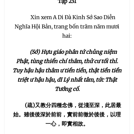
Tập 231
030
031
032
Xin xem A Di Đà Kinh Sớ Sao Diễn
Nghĩa Hội Bản, trang bốn trăm năm mươi
033
034
035
hai:
036
037
038
(Sớ) Hựu giáo phân tứ chủng niệm
Phật, tùng thiển chí thâm, thử cư tối thỉ.
039
040
041
Tuy hậu hậu thâm ư tiền tiền, thật tiền tiền
triệt ư hậu hậu, dĩ Lý nhất tâm, tức Thật
042
043
044
Tướng cố.
045
046
047
(
疏
)
又教分四種念佛，從淺至深，此居最
始。雖後後深於前前，實前前徹於後後，以理
048
049
050
一心，即實相故。