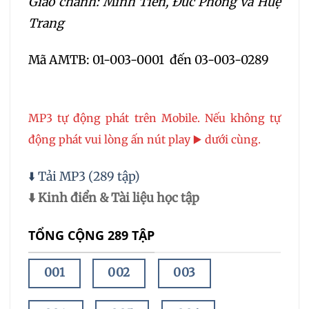
Giảo chánh: Minh Tiến, Đức Phong và Huệ
Trang
Mã AMTB: 01-003-0001 đến 03-003-0289
MP3 tự động phát trên Mobile. Nếu không tự
động phát vui lòng ấn nút play ▶️ dưới cùng.
⬇️ Tải MP3 (289 tập)
⬇️ Kinh điển & Tài liệu học tập
TỔNG CỘNG 289 TẬP
001
002
003