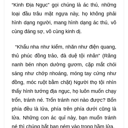
“Kinh Địa Ngục” gọi chúng là ác thú, những
loại đầu trâu mặt ngựa này, họ không phải
hình dạng người, mang hình dạng ác thú, vô
cùng đáng sợ, vô cùng kinh dị.
“Khẩu nha như kiếm, nhãn như điện quang,
thủ phúc đồng trảo, đà duệ tội nhân” (Răng
nanh bén nhọn dường gươm, cặp mắt chói
sáng như chớp nhoáng, móng tay cứng như
đồng, móc ruột bằm chặt) Người thọ tội nhìn
thấy hình tướng địa ngục, họ luôn muốn chạy
trốn, tránh né. Trốn tránh nơi nào được? Bốn
phía đều là lửa, phía trên phía dưới cũng là
lửa. Những con ác quỉ này, bạn muốn tránh
né thì chúng bắt bạn ném vào trong hầm lửa.