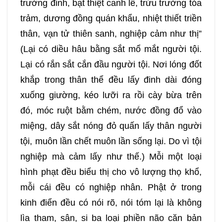
trường đinh, bạt thiệt canh lê, trừu trường tỏa
trảm, dương đồng quán khẩu, nhiệt thiết triền
thân, vạn tử thiên sanh, nghiệp cảm như thị”
(Lại có diều hâu bằng sắt mổ mắt người tội.
Lại có rắn sắt cắn đầu người tội. Nơi lóng đốt
khắp trong thân thể đều lấy đinh dài đóng
xuống giường, kéo lưỡi ra rồi cày bừa trên
đó, móc ruột bằm chém, nước đồng đổ vào
miệng, dây sắt nóng đỏ quấn lấy thân người
tội, muôn lần chết muôn lần sống lại. Do vì tội
nghiệp mà cảm lấy như thế.) Mỗi một loại
hình phạt đều biểu thị cho vô lượng thọ khổ,
mỗi cái đều có nghiệp nhân. Phật ở trong
kinh điển đều có nói rõ, nói tóm lại là không
lìa tham, sân, si ba loại phiền não căn bản