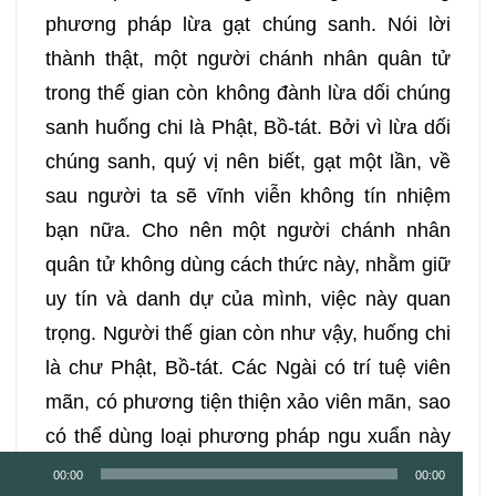
phương pháp lừa gạt chúng sanh. Nói lời
thành thật, một người chánh nhân quân tử
trong thế gian còn không đành lừa dối chúng
sanh huống chi là Phật, Bồ-tát. Bởi vì lừa dối
chúng sanh, quý vị nên biết, gạt một lần, về
sau người ta sẽ vĩnh viễn không tín nhiệm
bạn nữa. Cho nên một người chánh nhân
quân tử không dùng cách thức này, nhằm giữ
uy tín và danh dự của mình, việc này quan
trọng. Người thế gian còn như vậy, huống chi
là chư Phật, Bồ-tát. Các Ngài có trí tuệ viên
mãn, có phương tiện thiện xảo viên mãn, sao
có thể dùng loại phương pháp ngu xuẩn này
Trình
chứ? Nếu như chúng ta hiểu rõ đạo lý này
00:00
00:00