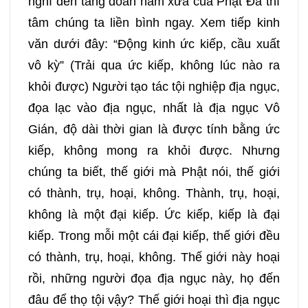
nghĩ đến tăng đoàn năm xưa của Phật Đà thì
tâm chúng ta liền bình ngay. Xem tiếp kinh
văn dưới đây: “Động kinh ức kiếp, cầu xuất
vô kỳ” (Trải qua ức kiếp, không lúc nào ra
khỏi được) Người tạo tác tội nghiệp địa ngục,
đọa lạc vào địa ngục, nhất là địa ngục Vô
Gián, độ dài thời gian là được tính bằng ức
kiếp, không mong ra khỏi được. Nhưng
chúng ta biết, thế giới mà Phật nói, thế giới
có thành, trụ, hoại, không. Thành, trụ, hoại,
không là một đại kiếp. Ức kiếp, kiếp là đại
kiếp. Trong mỗi một cái đại kiếp, thế giới đều
có thành, trụ, hoại, không. Thế giới này hoại
rồi, những người đọa địa ngục này, họ đến
đâu để thọ tội vậy? Thế giới hoại thì địa ngục