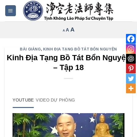
Bỏ
qua
nội
Increase
A
Reset
A
Decrease
A
dung
font
font
font
size.
size.
size.
BÀI GIẢNG
,
KINH ĐỊA TẠNG BỒ TÁT BỔN NGUYỆN
Kinh Địa Tạng Bồ Tát Bổn Nguyện
– Tập 18
YOUTUBE
VIDEO DỰ PHÒNG