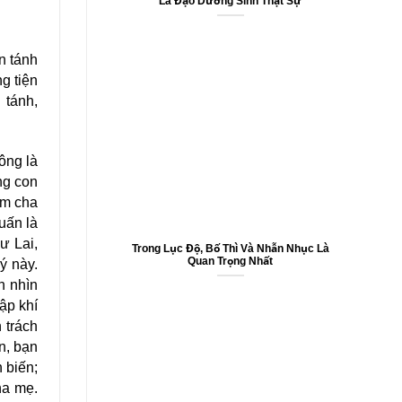
Là Đạo Dưỡng Sinh Thật Sự
n tánh
g tiện
 tánh,
ông là
ong con
xem cha
ấn là
hư Lai,
Trong Lục Độ, Bố Thì Và Nhẫn Nhục Là
Quan Trọng Nhất
́ này.
h nhìn
̣p khí
 trách
n, bạn
 biến;
ha mẹ.