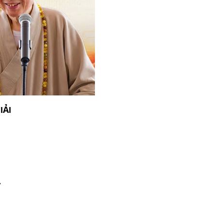
IẢI
ữ