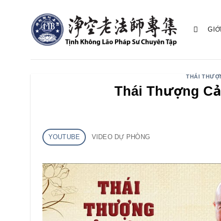
Bỏ
qua
GIỚ
nội
dung
THÁI THƯỢ
Thái Thượng Cả
YOUTUBE
VIDEO DỰ PHÒNG