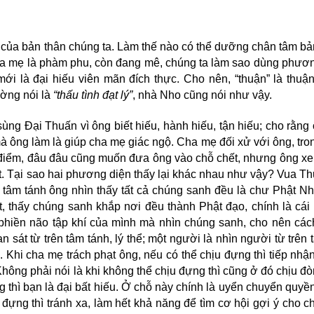
nh của bản thân chúng ta. Làm thế nào có thể dưỡng chân tâm bả
. Cha mẹ là phàm phu, còn đang mê, chúng ta làm sao dùng phươn
ới là đại hiếu viên mãn đích thực. Cho nên, “thuận” là thuận
ờng nói là
“thấu tình đạt lý”
, nhà Nho cũng nói như vậy.
ng Đại Thuấn vì ông biết hiếu, hành hiếu, tận hiếu; cho rằng 
 mà ông làm là giúp cha mẹ giác ngộ. Cha mẹ đối xử với ông, tr
n cực điểm, đâu đâu cũng muốn đưa ông vào chỗ chết, nhưng ông 
t thật. Tại sao hai phương diện thấy lại khác nhau như vậy? Vua Thu
rên tâm tánh ông nhìn thấy tất cả chúng sanh đều là chư Phật N
 thấy chúng sanh khắp nơi đều thành Phật đạo, chính là cái y
 phiền não tập khí của mình mà nhìn chúng sanh, cho nên các
́t từ trên tâm tánh, lý thể; một người là nhìn người từ trên tâ
hi cha mẹ trách phạt ông, nếu có thể chịu đựng thì tiếp nhận
hông phải nói là khi không thể chịu đựng thì cũng ở đó chịu đò
g thì bạn là đại bất hiếu. Ở chỗ này chính là uyển chuyển quyền
đựng thì tránh xa, làm hết khả năng để tìm cơ hội gợi ý cho c