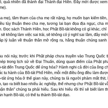
, quả nhiên đã thành đại Thánh đại Hiền. Đây mới được xem l
 mẹ).
 mẹ), tâm tham của cha mẹ rất nặng, họ muốn bạn kiếm tiền
̀u tùy thuận theo cha mẹ, tương lai bạn đọa địa ngục, cha m
n. Đọc sách Thánh Hiền, học Phật Bồ-tát không có gì khác, chỉ l
ẽ không làm việc sai trái, sẽ không có ý nghĩ sai lầm, đây mới g
p lý luận về thuận thân mở rộng ra, hằng thuận chúng sanh 
âu nói này, trước khi Phật pháp chưa truyền vào Trung Quốc t
́p trong lịch sử về Đại Thuấn, dùng quan điểm của Phật ph
tát đến Trung Quốc để ứng hóa? Hành nghi cả đời của ông c
 tu hành của Bồ-tát Phổ Hiền, mỗi một điều ông đều làm đươ
t ứng hóa ở thế gian này, chúng ta là người phàm mắt thịt
ình, tạo ra biết bao nhiêu ác nghiệp, thế nhưng chư Phật Bồ-tát vâ
̣n thân” chúng ta phải hiểu. Sau khi hiểu rồi thì sẽ biết làm th
̃n hạnh Bồ-tát, có thể tu thành Bồ-tát đạo.