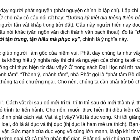
̣y người phát nguyện (phát nguyện chính là lập chí). Lập chi
 Ở chỗ này có câu nói rất hay:
“Dưỡng kỳ triệt địa thông thiên b
ười lẫn vật khắp trong trời đất). Câu này người hiện nay đọ
 câu nói khác (văn ngôn văn dịch thành văn bạch thoại), đó là
“d
ới tận trung, tận hiếu mà phục vụ”
, chính là ý nghĩa này.
việc giúp người làm gốc của niềm vui. Phật dạy chúng ta như v
không hiểu ý nghĩa này thì chí và nguyện của chúng ta sẽ co
ưỡng chí thực hiện từ đâu vậy? Ở trong sách Đại Học nói rất ha
́nh tâm”. “Thành ý, chánh tâm”, nhà Phật gọi là “phát tâm Bồ-đ
úng ta có chướng ngại. Cho nên, chúng ta cần phải trừ bỏ 
”. Cách vật rồi sau đó mới trí tri, trí tri thì sau đó mới thành ý, t
trình tự tiến hành. Cho nên, muốn thực hiện thì điều kiện đâ
nh phải cách vật. Vật là gì vậy? Vật là dục vọng. Khi tôi giả
 loại, đó là ái dục và thị dục (thị dục là ham mê ưa thích). Bạn
ch vật. Sức mạnh của dục vọng vô cùng lớn mạnh, là tập khí từ 
ng ngại tất cả thiện pháp thế gian. Phật nói với chúng ta, thi