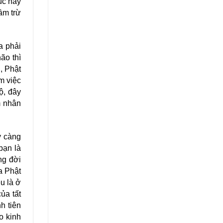
́c này
̀m trừ
a phải
ão thì
h, Phật
m việc
ộ, đây
m nhân
y càng
bạn là
́ng đời
̉a Phật
 là ở
̉a tất
nh tiên
̀o kinh