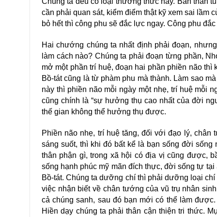
Chúng ta đều có loại thường thức này. Bản thân tu
cần phải quan sát, kiểm điểm thật kỹ xem sai lầm cu
bỏ hết thì công phu sẽ đắc lực ngay. Công phu đắc l
Hai chướng chúng ta nhất định phải đoạn, nhưn
làm cách nào? Chúng ta phải đoạn từng phần, Nho v
mở một phần trí huệ, đoạn hai phần phiền não th
Bồ-tát cũng là từ phàm phu mà thành. Làm sao mà h
này thì phiền não mỗi ngày một nhẹ, trí huệ mô
cũng chính là “sự hưởng thụ cao nhất của đời
thế gian không thể hưởng thụ được.
Phiền não nhẹ, trí huệ tăng, đối với đạo lý, châ
sáng suốt, thì khi đó bất kể là bạn sống đời sống 
thân phận gì, trong xã hội có địa vị cũng được, 
sống hạnh phúc mỹ mãn đích thực, đời sống tự tại
Bồ-tát. Chúng ta dưỡng chí thì phải dưỡng loại chí
việc nhận biết về chân tướng của vũ trụ nhân sinh,
cả chúng sanh, sau đó bạn mới có thể làm được.
Hiền dạy chúng ta phải thân cận thiện tri thức. Mục