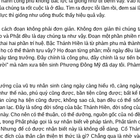
 hành công phu không đắc lực là giống như bị bệnh vậy. Vào lu
̉a chúng ta rốt cuộc là ở đâu. Tìm ra được lỗi lầm rồi, đem sai lâ
ực thì giống như uống thuốc thấy hiệu quả vậy.
g cách đoạn không phải đơn giản. Không đơn giản thì chúng t
à Phật đều là dạy chúng ta như vậy. Đoạn một phần phiền n
ì khai hai phần trí huệ. Bậc Thánh Hiền là từ phàm phu mà thàn
ọ có thể thành tựu vậy? Họ đoạn từng phần; mỗi ngày đều là
̃i ngày tăng trưởng. Đây chính là công phu, đây chính là sự tiến b
 người” mà năm xưa tiên sinh Phương Đông Mỹ đã dạy tôi. Phà
n tướng của vũ trụ nhân sinh càng ngày càng hiểu rõ, càng ngà
như thế nào, phú quý cũng được, bần tiện cũng được; bất kể 
bần cùng hạ tiện cũng được, không sao cả, bạn đều có thể sô
 an lạc. Đây là sống đời sống của bậc Thánh Hiền, đời sống cu
 này. Cho nên có thể thuận, có thể dưỡng, nguồn gốc của nó đều
 trong Phật pháp gọi là sự nhận biết về pháp tánh, Phật tánh cu
 Nhưng để có được nhận biết này là không dễ dàng. Cổ Thá
 đích của thân cận thiện tri thức là gì? Chẳng qua là nhờ va