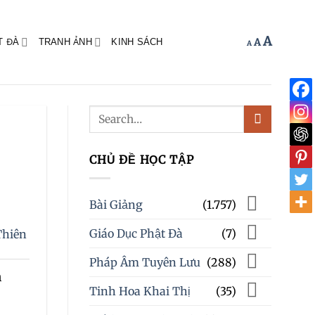
Increas
A
Reset
Decrease
A
T ĐÀ
TRANH ẢNH
KINH SÁCH
A
font
font
font
size.
size.
size.
CHỦ ĐỀ HỌC TẬP
Bài Giảng
(1.757)
Giáo Dục Phật Đà
(7)
Thiên
Pháp Âm Tuyên Lưu
(288)
m
Tinh Hoa Khai Thị
(35)