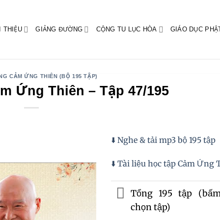
I THIỆU
GIẢNG ĐƯỜNG
CỘNG TU LỤC HÒA
GIÁO DỤC PHẬ
NG CẢM ỨNG THIÊN (BỘ 195 TẬP)
m Ứng Thiên – Tập 47/195
⬇️ Nghe & tải mp3 bộ 195 tập
⬇️ Tài liệu học tập Cảm Ứng 
Tổng 195 tập (bấ
chọn tập)