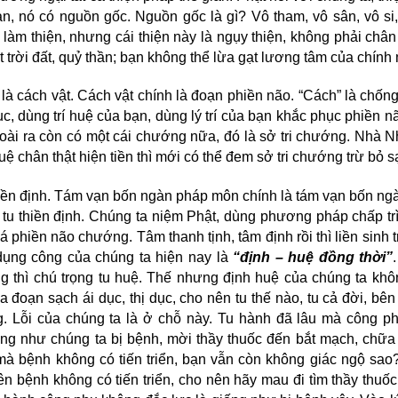
an, nó có nguồn gốc. Nguồn gốc là gì? Vô tham, vô sân, vô si,
làm thiện, nhưng cái thiện này là ngụy thiện, không phải chân 
trời đất, quỷ thần; bạn không thể lừa gạt lương tâm của chính 
̀ cách vật. Cách vật chính là đoạn phiền não. “Cách” là chống l
c, dùng trí huệ của bạn, dùng lý trí của bạn khắc phục phiền n
ài ra còn có một cái chướng nữa, đó là sở tri chướng. Nhà N
 Trí huệ chân thật hiện tiền thì mới có thể đem sở tri chướng trừ bỏ s
ở thiền định. Tám vạn bốn ngàn pháp môn chính là tám vạn bốn ngà
tu thiền định. Chúng ta niệm Phật, dùng phương pháp chấp tr
phá phiền não chướng. Tâm thanh tịnh, tâm định rồi thì liền sinh tri
 dụng công của chúng ta hiện nay là
“định – huệ đồng thời”
ng thì chú trọng tu huệ. Thế nhưng định huệ của chúng ta khô
̣n sạch ái dục, thị dục, cho nên tu thế nào, tu cả đời, bên
g. Lỗi của chúng ta là ở chỗ này. Tu hành đã lâu mà công p
g như chúng ta bị bệnh, mời thầy thuốc đến bắt mạch, chữa
mà bệnh không có tiến triển, bạn vẫn còn không giác ngộ sao
 nên bệnh không có tiến triển, cho nên hãy mau đi tìm thầy thuốc