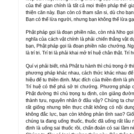
của thế gian chính là tất cả mọi thiện pháp thế gi
thiện căn này. Bạn còn có tham sân si, dù cho bạn 
Bạn có thể lừa người, nhưng bạn không thể lừa gạt 
Phật pháp gọi là đoạn phiền não, còn nhà Nho gọi la
nghĩa của cách vật chính là phải chiến thắng vật dụ
bạn, Phật pháp gọi là đoạn phiền não chướng. Ngo
là trí tri. Trí tri là phải khai mở trí huệ chân thật.
Quí vị phải biết, nhà Phật tu hành thì chú trọng 
phương pháp khác nhau, cách thức khác nhau để 
hiệu để tu thiền định. Mục đích của thiền định là 
Trí huệ có thể phá sở tri chướng. Phương pháp
Phật đường thì chú trọng tu định, còn giảng đườ
thành tựu, nguyên nhân ở đâu vậy? Chúng ta chưa đoa
rất giống nhưng trên thực chất không có nội dun
không đắc lực, bạn còn không phản tỉnh sao? Giốn
chúng ta đang uống thuốc, thuốc đã uống rất lâu 
định là uống sai thuốc rồi, chẩn đoán có sai lầm