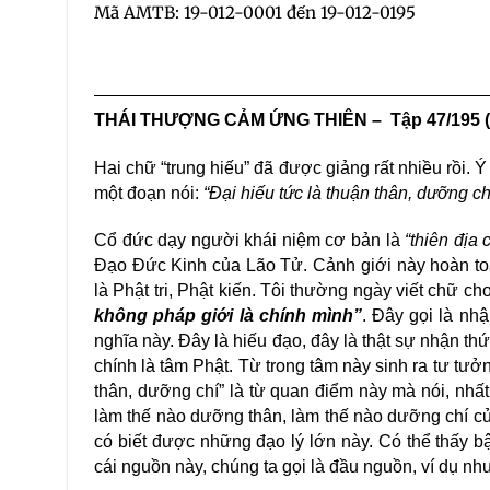
Mã AMTB: 19-012-0001 đến 19-012-0195
THÁI
THƯỢNG CẢM ỨNG THIÊN – Tập 47/195 (2
Hai chữ “trung hiếu” đã được giảng rất nhiều rồi. 
một đoạn nói:
“Đại hiếu tức là thuận thân, dưỡng chi
Cổ đức dạy người khái niệm cơ bản là
“thiên địa c
Đạo Đức Kinh của Lão Tử. Cảnh giới này hoàn t
là Phật tri, Phật kiến. Tôi thường ngày viết chữ cho 
không pháp giới là chính mình”
. Đây gọi là nh
nghĩa này. Đây là hiếu đạo, đây là thật sự nhận th
chính là tâm Phật. Từ trong tâm này sinh ra tư tưởng
thân, dưỡng chí” là từ quan điểm này mà nói, nhâ
làm thế nào dưỡng thân, làm thế nào dưỡng chí củ
có biết được những đạo lý lớn này. Có thể thấ
cái nguồn này, chúng ta gọi là đầu nguồn, ví dụ