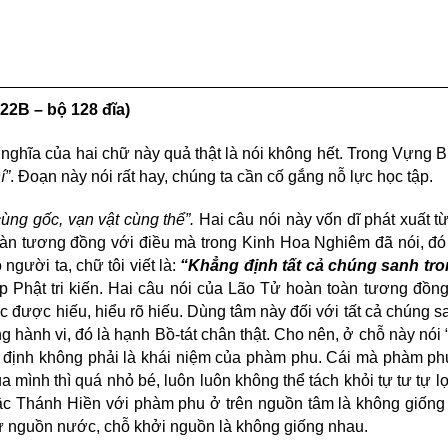
2B – bộ 128 đĩa)
Ý nghĩa của hai chữ này quả thật là nói không hết. Trong Vựng B
́”
. Đoạn này nói rất hay, chúng ta cần cố gắng nỗ lực học tập.
ùng gốc, vạn vật cùng thể”.
Hai câu nói này vốn dĩ phát xuất tư
oàn tương đồng với điều mà trong Kinh Hoa Nghiêm đã nói, đ
người ta, chữ tôi viết là:
“Khẳng định tất cả chúng sanh tr
ập Phật tri kiến. Hai câu nói của Lão Tử hoàn toàn tương đồng 
ức được hiếu, hiểu rõ hiếu. Dùng tâm này đối với tất cả chúng s
 hành vi, đó là hạnh Bồ-tát chân thật. Cho nên, ở chỗ này nói 
́t định không phải là khái niệm của phàm phu. Cái mà phàm ph
a mình thì quá nhỏ bé, luôn luôn không thể tách khỏi tự tư tự lơ
y bậc Thánh Hiền với phàm phu ở trên nguồn tâm là không giốn
 như nguồn nước, chỗ khởi nguồn là không giống nhau.