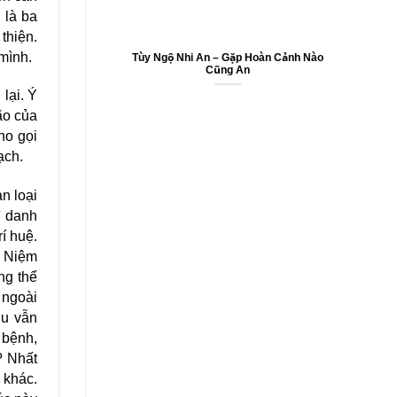
 là ba
thiện.
mình.
Tùy Ngộ Nhi An – Gặp Hoàn Cảnh Nào
Cũng An
ại. Ý
ão của
ho gọi
ạch.
n loại
ì danh
́ huệ.
. Niệm
ng thể
 ngoài
hu vẫn
 bệnh,
? Nhất
 khác.