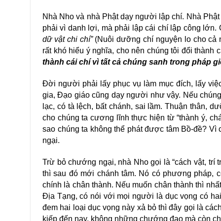
Nhà Nho và nhà Phật dạy người lập chí. Nhà Phật da
phải vì danh lợi, mà phải lập cái chí lập công lớn.
dữ vật chi chí”
(Nuôi dưỡng chí nguyện lo cho cả ng
rất khó hiểu ý nghĩa, cho nên chúng tôi đổi thành
thành cái chí vì tất cả chúng sanh trong pháp gi
Đời người phải lấy phục vụ làm mục đích, lấy 
gia, Đạo giáo cũng dạy người như vậy. Nếu chúng ta 
lạc, có tà lệch, bất chánh, sai lầm. Thuận thân, d
cho chúng ta cương lĩnh thực hiện từ “thành ý, cha
sao chúng ta không thể phát được tâm Bồ-đề? Vì ch
ngại.
Trừ bỏ chướng ngại, nhà Nho gọi là “cách vật, trí tri
thì sau đó mới chánh tâm. Nó có phương pháp, có 
chính là chân thành. Nếu muốn chân thành thì nhất đị
Địa Tạng, có nói với mọi người là dục vọng có hai
đem hai loại dục vọng này xả bỏ thì đây gọi là cá
kiếp đến nay, không những chướng đạo mà còn chướ