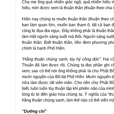
Cha mẹ ông quả nhiên giác ngộ, quả nhiên hiểu rõ
hiếu, mới được xem là thuận thân (thuận theo cha
Hiện nay chúng ta muốn thuận thân (thuận theo cha
bạn làm quan lớn, muốn bạn tham ô, tất cả bạn đê
cũng bị đọa địa ngục. Đây không phải là thuận thâ
làm một người sáng suốt mà thôi. Người sáng suốt s
thuận thân. Biết thuận thân, liền đem phương phá
chính là hạnh Phổ Hiền.
“Hằng thuận chúng sanh, tùy hỷ công đức”
. Hai c
Thuấn đã làm được rồi. Chúng ta đọc phần ghi che
xem, sao có thể nói ông không phải là chư Phật Bồ-
mười nguyện của Bồ-tát Phổ Hiền. Mười nguyên tắc
nữa làm được rất viên mãn. Cho nên chư Phật Bồ-tá
biết, luôn luôn tùy thuận tập khí phiền não của m
lòng từ bi đến giáo hóa chúng ta. Ý nghĩa của “thuâ
hằng thuận chúng sanh, làm thế nào có thể viên ma
“Dưỡng chí”