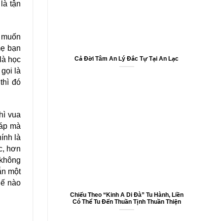
à tận
, muốn
ẹ bạn
à học
Cả Đời Tâm An Lý Đắc Tự Tại An Lạc
ọi là
thì đó
hì vua
áp mà
hính là
̣c, hơn
, không
̃n một
ế nào
Chiếu Theo “Kinh A Di Đà” Tu Hành, Liền
Có Thể Tu Đến Thuần Tịnh Thuần Thiện