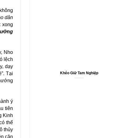
́ không
ào dân
c xong
ưỡng
ậy, Nho
́ lệch
y, dạy
ề”. Tại
Khéo Giữ Tam Nghiệp
chướng
hành ý
̀u tiên
ng Kinh
 có thể
vô thủy
ện căn