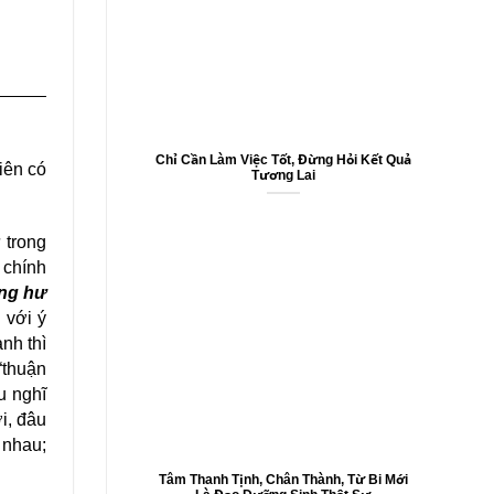
Chỉ Cần Làm Việc Tốt, Đừng Hỏi Kết Quả
iên có
Tương Lai
̀ trong
ó chính
ong hư
với ý
anh thì
“thuận
u nghĩ
̣i, đâu
g nhau;
Tâm Thanh Tịnh, Chân Thành, Từ Bi Mới