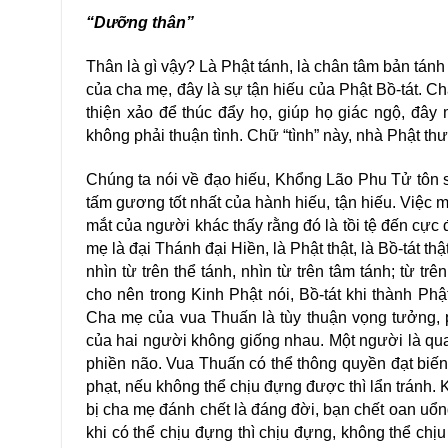
“Dưỡng thân”
Thân là gì vậy? Là Phật tánh, là chân tâm bản tá
của cha mẹ, đây là sự tận hiếu của Phật Bồ-tát
thiện xảo để thúc đẩy họ, giúp họ giác ngộ, đây m
không phải thuận tình. Chữ “tình” này, nhà Phật thư
Chúng ta nói về đạo hiếu, Khổng Lão Phu Tử tôn sù
tấm gương tốt nhất của hành hiếu, tận hiếu. Việc
mắt của người khác thấy rằng đó là tồi tệ đế
mẹ là đại Thánh đại Hiền, là Phật thật, là Bồ-tá
nhìn từ trên thể tánh, nhìn từ trên tâm tánh; từ t
cho nên trong Kinh Phật nói, Bồ-tát khi thành Phật,
Cha mẹ của vua Thuấn là tùy thuận vọng tưởng,
của hai người không giống nhau. Một người là quan sa
phiền não. Vua Thuấn có thể thông quyền đạt biến. K
phạt, nếu không thể chịu đựng được thì lẩn tránh. K
bị cha mẹ đánh chết là đáng đời, bạn chết oan uổn
khi có thể chịu đựng thì chịu đựng, không thể chịu 