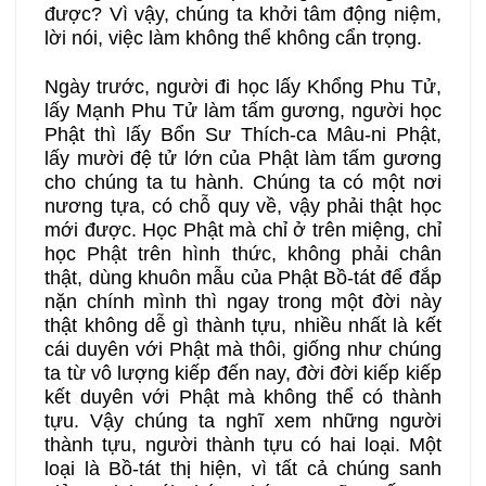
được? Vì vậy, chúng ta khởi tâm động niệm,
lời nói, việc làm không thể không cẩn trọng.
Ngày trước, người đi học lấy Khổng Phu Tử,
lấy Mạnh Phu Tử làm tấm gương, người học
Phật thì lấy Bổn Sư Thích-ca Mâu-ni Phật,
lấy mười đệ tử lớn của Phật làm tấm gương
cho chúng ta tu hành. Chúng ta có một nơi
nương tựa, có chỗ quy về, vậy phải thật học
mới được. Học Phật mà chỉ ở trên miệng, chỉ
học Phật trên hình thức, không phải chân
thật, dùng khuôn mẫu của Phật Bồ-tát để đắp
nặn chính mình thì ngay trong một đời này
thật không dễ gì thành tựu, nhiều nhất là kết
cái duyên với Phật mà thôi, giống như chúng
ta từ vô lượng kiếp đến nay, đời đời kiếp kiếp
kết duyên với Phật mà không thể có thành
tựu. Vậy chúng ta nghĩ xem những người
thành tựu, người thành tựu có hai loại. Một
loại là Bồ-tát thị hiện, vì tất cả chúng sanh