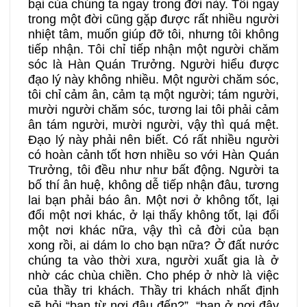
bại của chúng ta ngay trong đời này. Tôi ngay
trong một đời cũng gặp được rất nhiều người
nhiệt tâm, muốn giúp đỡ tôi, nhưng tôi không
tiếp nhận. Tôi chỉ tiếp nhận một người chăm
sóc là Hàn Quán Trưởng. Người hiểu được
đạo lý này không nhiều. Một người chăm sóc,
tôi chỉ cảm ân, cảm tạ một người; tám người,
mười người chăm sóc, tương lai tôi phải cảm
ân tám người, mười người, vậy thì quá mệt.
Đạo lý này phải nên biết. Có rất nhiều người
có hoàn cảnh tốt hơn nhiều so với Hàn Quán
Trưởng, tôi đều như như bất động. Người ta
bố thí ân huệ, không dễ tiếp nhận đâu, tương
lai bạn phải báo ân. Một nơi ở không tốt, lại
đổi một nơi khác, ở lại thấy không tốt, lại đổi
một nơi khác nữa, vậy thì cả đời của bạn
xong rồi, ai dám lo cho bạn nữa? Ở đất nước
chúng ta vào thời xưa, người xuất gia là ở
nhờ các chùa chiền. Cho phép ở nhờ là việc
của thầy tri khách. Thầy tri khách nhất định
sẽ hỏi “bạn từ nơi đâu đến?”, “bạn ở nơi đây