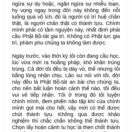
ngừa sự dụ hoặc, ngăn ngừa sự nhiễu loạn,
hy vọng ngay trong đời này không đến nỗi
luống qua vô ích, đó là người có trí huệ chân
thật, là người chân thật có thành tựu. Chính
mình phải có tâm nguyện này, nhất định phải
cầu Phật Bồ-tát gia trì. Không có Phật lực gia
trì, phàm phu chúng ta không làm được.
Ngày trước, vào thời kỳ tôi còn đang cầu học,
lúc vừa mới ra hoằng pháp, khó khăn trùng
trùng. Cả đời tôi đều bị dày vò, thế nhưng tôi
bằng lòng nhận chịu. Lão sư nói với tôi, đời
này đều là Phật Bồ-tát an bài cho chúng ta,
cho nên bất luận hoàn cảnh thế nào, tôi đều
vui vẻ tiếp nhận. Tôi ở trong đó tôi luyện
chính mình, đem phiền não tập khí của chính
mình gọt mài cho hết, vậy mới có thể được
chút thành tựu. Không qua được khảo
nghiệm thì chắc chắn không thể thành tựu.
Chọn lấy hoàn cảnh tu học là then chốt thành