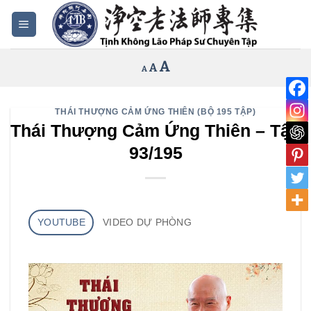
Bỏ
qua
nội
Increase
A
Reset
A
Decrease
A
dung
font
font
font
size.
size.
size.
THÁI THƯỢNG CẢM ỨNG THIÊN (BỘ 195 TẬP)
Thái Thượng Cảm Ứng Thiên – Tập
93/195
YOUTUBE
VIDEO DỰ PHÒNG