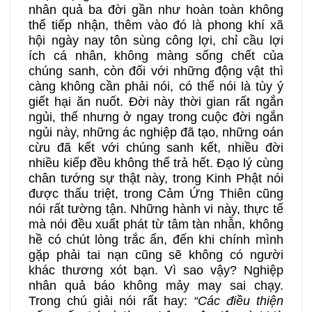
nhân quả ba đời gần như hoàn toàn không
thể tiếp nhận, thêm vào đó là phong khí xã
hội ngày nay tôn sùng công lợi, chỉ cầu lợi
ích cá nhân, không màng sống chết của
chúng sanh, còn đối với những động vật thì
càng không cần phải nói, có thể nói là tùy ý
giết hại ăn nuốt. Đời này thời gian rất ngắn
ngủi, thế nhưng ở ngay trong cuộc đời ngắn
ngủi này, những ác nghiệp đã tạo, những oán
cừu đã kết với chúng sanh kết, nhiều đời
nhiều kiếp đều không thể trả hết. Đạo lý cùng
chân tướng sự thật này, trong Kinh Phật nói
được thấu triệt, trong Cảm Ứng Thiên cũng
nói rất tường tận. Những hành vi này, thực tế
mà nói đều xuất phát từ tâm tàn nhẫn, không
hề có chút lòng trắc ẩn, đến khi chính mình
gặp phải tai nạn cũng sẽ không có người
khác thương xót bạn. Vì sao vậy? Nghiệp
nhân quả báo không mảy may sai chạy.
Trong chú giải nói rất hay:
“Các điều thiện