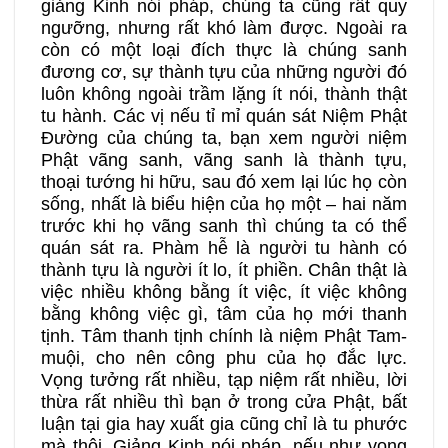
giảng Kinh nói pháp, chúng ta cũng rất quy
ngưỡng, nhưng rất khó làm được. Ngoài ra
còn có một loại đích thực là chúng sanh
đương cơ, sự thành tựu của những người đó
luôn không ngoài trầm lặng ít nói, thành thật
tu hành. Các vị nếu tỉ mỉ quán sát Niệm Phật
Đường của chúng ta, bạn xem người niệm
Phật vãng sanh, vãng sanh là thành tựu,
thoại tướng hi hữu, sau đó xem lại lúc họ còn
sống, nhất là biểu hiện của họ một – hai năm
trước khi họ vãng sanh thì chúng ta có thể
quán sát ra. Phàm hễ là người tu hành có
thành tựu là người ít lo, ít phiền. Chân thật là
việc nhiều không bằng ít việc, ít việc không
bằng không việc gì, tâm của họ mới thanh
tịnh. Tâm thanh tịnh chính là niệm Phật Tam-
muội, cho nên công phu của họ đắc lực.
Vọng tưởng rất nhiều, tạp niệm rất nhiều, lời
thừa rất nhiều thì bạn ở trong cửa Phật, bất
luận tại gia hay xuất gia cũng chỉ là tu phước
mà thôi. Giảng Kinh nói pháp, nếu như vọng