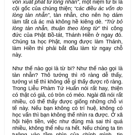
vốn xuất phát từ lòng nhân”
, một niệm từ bi là
cội gốc của chúng thiện;
“các điều ác vốn do
lòng tàn nhẫn”
, tàn nhẫn, cho nên họ dám
làm tất cả ác mà không hề kiêng dè.
“Trừ bỏ
lòng tàn nhẫn, thuận theo lòng từ”
thì công
đức của Phật Bồ-tát, Thánh Hiền ở ngay đó.
Chúng ta học Phật, mong được làm Thánh,
làm Hiền thì phải bắt đầu làm từ ngay chỗ
này.
Như thế nào gọi là từ bi? Như thế nào gọi là
tàn nhẫn? Thô tướng thì rõ ràng dễ thấy,
tướng vi tế thì không dễ gì thấy được rõ ràng.
Trong Liễu Phàm Tứ Huấn nói rất hay, thiện
có thật có giả, có tròn có méo. Ngài đã nói rất
nhiều, có thể thấy được giống những chỗ vi
tế này. Nếu bạn không có trí huệ, không có
học vấn thì bạn không thể nhìn ra được. Ở xã
hội hiện tiền, việc như đúng mà sai thì quá
nhiều, không thể nêu ra hết. Nếu chúng ta tin
tưởng vào tầm nhìn của chính mình, tin