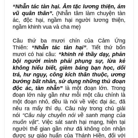
“Nhẫn tác tàn hại. Âm tặc lương thiện, ám
vũ quân thân”.
(Nhẫn tâm làm chuyện tàn
ác, độc hại, ngầm hại người lương thiện,
ngầm khinh vua và cha mẹ)
Câu thứ ba mươi chín của Cảm Ứng
Thiên:
“Nhẫn tác tàn hại”
. Tiết thứ bốn
mươi có hai câu:
“khinh rẻ thầy dạy, phản
bội người mình phải phụng sự, lừa kẻ
không hiểu biết, gièm báng bạn học, dối
trá, hư ngụy, công kích thân thuộc, ương
bướng bất nhân, sử dụng những thủ đoạn
độc ác, tàn nhẫn”
là một đoạn lớn. Trong
đoạn lớn này gần như mỗi một câu chính là
một đoạn nhỏ, đều là nói về việc đại ác, đã
nêu ra mấy thí dụ. Câu này trong chú giải
nói
“Câu này chuyên nói về sanh mạng của
muôn vật”
. Việc sát sanh hại mạng, hiện tại
người thế gian gần như đã không còn nhận
được sự giáo huấn của Thánh Hiền, đối với