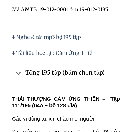
Mã AMTB: 19-012-0001 đến 19-012-0195
⬇️ Nghe & tải mp3 bộ 195 tập
⬇️ Tài liệu học tập Cảm Ứng Thiên
Tổng 195 tập (bấm chọn tập)
THÁI
THƯỢNG CẢM ỨNG THIÊN – Tập
111/195 (64A – bộ 128 đĩa)
Các vị đồng tu, xin chào mọi người.
Xin mời mọi người xem đoạn thứ 48 của