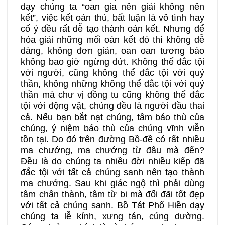
dạy chúng ta “oan gia nên giải không nên
kết”, việc kết oán thù, bất luận là vô tình hay
cố ý đều rất dễ tạo thành oán kết. Nhưng để
hóa giải những mối oán kết đó thì không dễ
dàng, không đơn giản, oan oan tương báo
không bao giờ ngừng dứt. Không thể đắc tội
với người, cũng không thể đắc tội với quỷ
thần, không những không thể đắc tội với quỷ
thần mà chư vị đồng tu cũng không thể đắc
tội với động vật, chúng đều là người đầu thai
cả. Nếu bạn bắt nạt chúng, tâm báo thù của
chúng, ý niệm báo thù của chúng vĩnh viễn
tồn tại. Do đó trên đường Bồ-đề có rất nhiều
ma chướng, ma chướng từ đâu mà đến?
Đều là do chúng ta nhiều đời nhiều kiếp đã
đắc tội với tất cả chúng sanh nên tạo thành
ma chướng. Sau khi giác ngộ thì phải dùng
tâm chân thành, tâm từ bi mà đối đãi tốt đẹp
với tất cả chúng sanh. Bồ Tát Phổ Hiền dạy
chúng ta lễ kính, xưng tán, cúng dường.