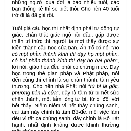
những người qua đời là bao nhiêu tuổi, các
bạn thống kê thì sẽ biết thôi. Cho nên 40 tuổi
trở đi là đã già rồi.
Tuổi già cầu học thì nhất định phải tự động tự
giác, chân thật giác ngộ hồi đầu, gặp được
thiện tri thức thì người ta mới thấy được sự
kiền thành cầu học của bạn. Ấn Tổ có nói “
họ
có một phần thành kính thì dạy họ một phần,
có hai phần thành kính thì dạy họ hai phần
”,
lời nói, giáo hóa đều phải có chừng mực. Dạy
học trong thế gian pháp và Phật pháp, nói
đến cùng thì chính là sự chân thành, tâm yêu
thương. Cho nên nhà Phật nói “
từ bi là gốc,
phương tiện là cửa
”, đây là tâm từ bi hết sức
chân thành, một tấm lòng từ bi, từ bi đối với
hết thảy. Niệm niệm vì hết thảy chúng sanh,
cái tâm này chính là tâm Bồ-đề, mỗi việc làm
đều vì tất cả chúng sanh, đây chính là Bồ Tát
hạnh, nhất định không được khinh thường