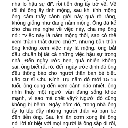
nhà lo hậu sự đi”, rồi tiễn ông ấy trở về. Về
rồi thì ông ấy tỉnh mộng, sau khi tỉnh mộng
ông cảm thấy cảnh giới này quá rõ ràng,
không giống như đang nằm mộng. Ông đã kể
cho cha mẹ nghe về việc này, cha mẹ ông
nói: “Việc này là nằm mộng thôi, sao có thể
xem thành thật được chứ?”, nhưng bản thân
ông không xem việc này là mộng, ông bắt
đầu chuẩn bị tất cả những việc hậu sự trong
nhà. Đến ngày ước hẹn, quả nhiên không
sai, ông biết rất rõ, đến ngày ước định đó ông
đều thông báo cho người thân bạn bè biết.
Lão cư sĩ Chu Kính Trụ năm đó mới 15-16
tuổi, ông cũng đến xem cảnh náo nhiệt, ông
nhìn thấy một người vẫn đang sống khỏe
mạnh, vì sao mà chết vậy? Người đó cũng
không bị bệnh. Ngày hôm đó, trong nhà ông
ấy tụ tập đầy những người thân và bạn bè
đến tiễn ông. Sau khi ăn cơm xong thì ông
nói lời từ biệt với mọi người là ông sắp đi rồi,