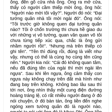
ông, đến gõ cửa nhà ông. Ông ra mở cửa,
thấy có người cầm thiếp mời ông, ông hỏi:
“Người nào mời tôi vậy?”. Người đó nói: “Đại
tướng quân nhà tôi mời ngài đó”. Ông nói:
“Tôi trước giờ không quen đại tướng quân
nào? Tôi ở chốn trường thi chưa hề giao du
với những vị võ tướng, quan văn quan võ tôi
chưa từng tiếp xúc qua, chắc là ông gửi
nhầm người rồi!”. “Nhưng mà trên thiếp có
ghi tên”. “Tên thì đúng rồi, đúng là viết như
vậy, nhưng có thể là cùng họ cùng tên cũng
nên.” Người kia nói: “Cái đó không quan tâm,
nếu đã đúng tên của ngài thì mời ngài lên
ngựa”. Sau khi lên ngựa, ông cảm thấy con
ngựa này không chạy trên đất mà hình như
đang bay trên không. Không bao lâu sau thì
tới nơi, ông nhìn thấy một cung điện đường
hoàng tráng lệ, có rất nhiều người đang ở đó
nói chuyện, ở đó bàn tán, ông liền đến nghe
ngóng xem tướng quân đó là người nào,