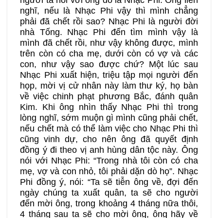
người ta nói với ông đó là Nhạc Phi. Ông liền
nghĩ, nếu là Nhạc Phi vậy thì mình chẳng
phải đã chết rồi sao? Nhạc Phi là người đời
nhà Tống. Nhạc Phi đến tìm mình vậy là
mình đã chết rồi, như vậy không được, mình
trên còn có cha mẹ, dưới còn có vợ và các
con, như vậy sao được chứ? Một lúc sau
Nhạc Phi xuất hiện, triệu tập mọi người đến
họp, mời vị cử nhân này làm thư ký, họ bàn
về việc chinh phạt phương Bắc, đánh quân
Kim. Khi ông nhìn thấy Nhạc Phi thì trong
lòng nghĩ, sớm muộn gì mình cũng phải chết,
nếu chết mà có thể làm việc cho Nhạc Phi thì
cũng vinh dự, cho nên ông đã quyết định
đồng ý đi theo vị anh hùng dân tộc này. Ông
nói với Nhạc Phi: “Trong nhà tôi còn có cha
mẹ, vợ và con nhỏ, tôi phải dặn dò họ”. Nhạc
Phi đồng ý, nói: “Ta sẽ tiễn ông về, đợi đến
ngày chúng ta xuất quân, ta sẽ cho người
đến mời ông, trong khoảng 4 tháng nữa thôi,
4 tháng sau ta sẽ cho mời ông, ông hãy về