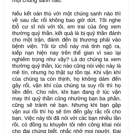
một chúng sanh nào.
Nếu kết oán thù với một chúng sanh nào thì
về sau rắc rối không bao giờ dứt. Tôi nghe
Đỗ cư sĩ nói với tôi, em trai của ông xem
thường quỷ thần, kết quả là bị quỷ thần đánh
cho một trận, đánh đến bị thương phải vào
bệnh viện. Tôi từ chỗ này mà tỉnh ngộ ra,
kiếp nạn hiện nay trên thế gian vì sao lại
nghiêm trọng như vậy? Là do chúng ta xem
thường quỷ thần, lúc nào cũng nói việc này là
mê tín, nhưng họ thật sự tồn tại. Khi vận khí
của chúng ta còn thịnh, họ không dám đến
gây rối, vận khí của chúng ta suy rồi thì họ
liền đến. Cho nên, khi bạn đang ở lúc vận
may thì quỷ thần cũng nhường bạn ba phần,
cũng sẽ tránh né bạn. Nhưng khi bạn gặp
vận xui rồi thì họ sẽ tìm đến gây rắc rối cho
bạn. Việc này tôi đã nói với các bạn nhiều lần
rồi, có đồng tu khuyên tôi nên công khai nói
cho đại chúng biết, nhắc nhở mọi người. Đại