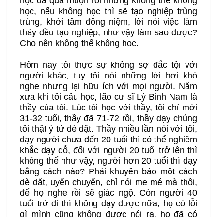
học đã quá muộn rồi nhưng không thể không
học, nếu không học thì sẽ tạo nghiệp trùng
trùng, khởi tâm động niệm, lời nói việc làm
thảy đều tạo nghiệp, như vậy làm sao được?
Cho nên không thể không học.
Hôm nay tôi thực sự không sợ đắc tội với
người khác, tuy tôi nói những lời hơi khó
nghe nhưng lại hữu ích với mọi người. Năm
xưa khi tôi cầu học, lão cư sĩ Lý Bỉnh Nam là
thầy của tôi. Lúc tôi học với thầy, tôi chỉ mới
31-32 tuổi, thầy đã 71-72 rồi, thầy dạy chúng
tôi thật ý tứ dè dặt. Thầy nhiều lần nói với tôi,
dạy người chưa đến 20 tuổi thì có thể nghiêm
khắc dạy dỗ, đối với người 20 tuổi trở lên thì
không thể như vậy, người hơn 20 tuổi thì dạy
bằng cách nào? Phải khuyên bảo một cách
dè dặt, uyển chuyển, chỉ nói me mé mà thôi,
để họ nghe rồi sẽ giác ngộ. Còn người 40
tuổi trở đi thì không dạy được nữa, họ có lỗi
gì mình cũng không được nói ra, họ đã có