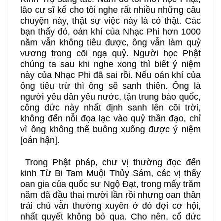
lão cư sĩ kể cho tôi nghe rất nhiều những câu
chuyện này, thật sự việc này là có thật. Các
bạn thấy đó, oán khí của Nhạc Phi hơn 1000
năm vẫn không tiêu được, ông vẫn làm quỷ
vương trong cõi ngạ quỷ. Người học Phật
chúng ta sau khi nghe xong thì biết ý niệm
này của Nhạc Phi đã sai rồi. Nếu oán khí của
ông tiêu trừ thì ông sẽ sanh thiên. Ông là
người yêu dân yêu nước, tận trung báo quốc,
công đức này nhất định sanh lên cõi trời,
không đến nỗi đọa lạc vào quỷ thần đạo, chỉ
vì ông không thể buông xuống được ý niệm
[oán hận].
Trong Phật pháp, chư vị thường đọc đến
kinh Từ Bi Tam Muội Thủy Sám, các vị thấy
oan gia của quốc sư Ngộ Đạt, trong mấy trăm
năm đã đầu thai mười lần rồi nhưng oan thân
trái chủ vẫn thường xuyên ở đó đợi cơ hội,
nhất quyết không bỏ qua. Cho nên, cổ đức