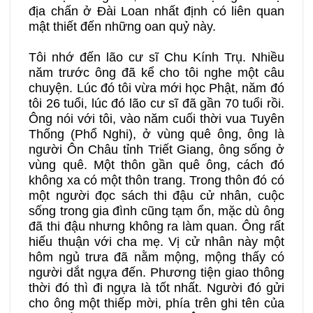
địa chấn ở Đài Loan nhất định có liên quan
mật thiết đến những oan quỷ này.
Tôi nhớ đến lão cư sĩ Chu Kính Trụ. Nhiều
năm trước ông đã kể cho tôi nghe một câu
chuyện. Lúc đó tôi vừa mới học Phật, năm đó
tôi 26 tuổi, lúc đó lão cư sĩ đã gần 70 tuổi rồi.
Ông nói với tôi, vào năm cuối thời vua Tuyên
Thống (Phổ Nghi), ở vùng quê ông, ông là
người Ôn Châu tỉnh Triết Giang, ông sống ở
vùng quê. Một thôn gần quê ông, cách đó
không xa có một thôn trang. Trong thôn đó có
một người đọc sách thi đậu cử nhân, cuộc
sống trong gia đình cũng tạm ổn, mặc dù ông
đã thi đậu nhưng không ra làm quan. Ông rất
hiếu thuận với cha mẹ. Vị cử nhân này một
hôm ngủ trưa đã nằm mộng, mộng thấy có
người dắt ngựa đến. Phương tiện giao thông
thời đó thì đi ngựa là tốt nhất. Người đó gửi
cho ông một thiếp mời, phía trên ghi tên của