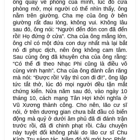
ông quay về phòng của mình, lúc đó cửa
phòng mở, mọi người có thể nhìn thấy, ông
nằm trên giường. Cha mẹ của ông ở bên
giường rất đau lòng, không vui. Không lâu
sau đó, ông nói: “Người đến đón con đã đến
rồi! Họ đứng ở cửa”. Cha của ông mắng lớn,
ông chỉ có một đứa con duy nhất mà lại bắt
nó đi phục dịch, nên ông không cam tâm.
Sau cùng ông đã khuyên cha của ông rằng:
“Có thể đi theo Nhạc Phi cũng là điều vô
cùng vinh hạnh”. Cha của ông đành cắn răng
mà nói: “Được rồi! Vậy thì con đi đi!”, ông lập
tức tắt thở, lúc đó mọi người đều tận mắt
chứng kiến. Nửa năm sau đó, vào ngày 10
tháng 10, cách mạng Tân Hợi khởi nghĩa ở
Vũ Xương thành công. Cho nên, lão cư sĩ
nói, ở trên dương gian chưa bắt đầu có biến
động mà quỷ ở dưới âm phủ đã đi đánh trận
trước rồi, đã đi chinh phạt rồi. Câu chuyện
này tuyệt đối không phải do lão cư sĩ Chu
Kính Trụ sáng tác. Năm đó tôi mới học Phật,