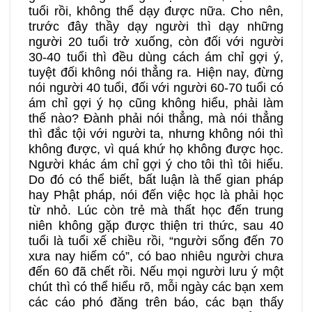
tuổi rồi, không thể dạy được nữa. Cho nên,
trước đây thầy dạy người thì dạy những
người 20 tuổi trở xuống, còn đối với người
30-40 tuổi thì đều dùng cách ám chỉ gợi ý,
tuyệt đối không nói thẳng ra. Hiện nay, đừng
nói người 40 tuổi, đối với người 60-70 tuổi có
ám chỉ gợi ý họ cũng không hiểu, phải làm
thế nào? Đành phải nói thẳng, mà nói thẳng
thì đắc tội với người ta, nhưng không nói thì
không được, vì quá khứ họ không được học.
Người khác ám chỉ gợi ý cho tôi thì tôi hiểu.
Do đó có thể biết, bất luận là thế gian pháp
hay Phật pháp, nói đến việc học là phải học
từ nhỏ. Lúc còn trẻ mà thất học đến trung
niên không gặp được thiện tri thức, sau 40
tuổi là tuổi xế chiều rồi, “người sống đến 70
xưa nay hiếm có”, có bao nhiêu người chưa
đến 60 đã chết rồi. Nếu mọi người lưu ý một
chút thì có thể hiểu rõ, mỗi ngày các bạn xem
các cáo phó đăng trên báo, các bạn thấy