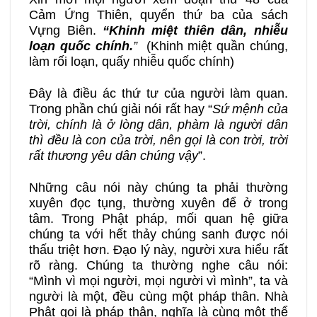
Cảm Ứng Thiên, quyển thứ ba của sách
Vựng Biên.
“Khinh miệt thiên dân, nhiễu
loạn quốc chính.
”
(Khinh miệt quần chúng,
làm rối loạn, quấy nhiễu quốc chính)
Đây là điều ác thứ tư của người làm quan.
Trong phần chú giải nói rất hay “
Sứ mệnh của
trời, chính là ở lòng dân, phàm là người dân
thì đều là con của trời, nên gọi là con trời, trời
rất thương yêu dân chúng vậy
”.
Những câu nói này chúng ta phải thường
xuyên đọc tụng, thường xuyên để ở trong
tâm. Trong Phật pháp, mối quan hệ giữa
chúng ta với hết thảy chúng sanh được nói
thấu triệt hơn. Đạo lý này, người xưa hiểu rất
rõ ràng. Chúng ta thường nghe câu nói:
“Mình vì mọi người, mọi người vì mình”, ta và
người là một, đều cùng một pháp thân. Nhà
Phật gọi là pháp thân, nghĩa là cùng một thể