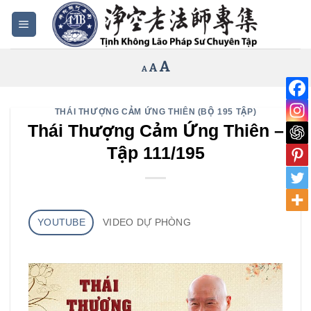
Bỏ
qua
nội
Increase
A
Reset
A
Decrease
A
dung
font
font
font
size.
size.
size.
THÁI THƯỢNG CẢM ỨNG THIÊN (BỘ 195 TẬP)
Thái Thượng Cảm Ứng Thiên –
Tập 111/195
YOUTUBE
VIDEO DỰ PHÒNG