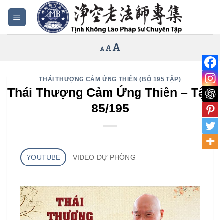
Bỏ
qua
nội
Increase
A
Reset
A
Decrease
A
dung
font
font
font
size.
size.
size.
THÁI THƯỢNG CẢM ỨNG THIÊN (BỘ 195 TẬP)
Thái Thượng Cảm Ứng Thiên – Tập
85/195
YOUTUBE
VIDEO DỰ PHÒNG