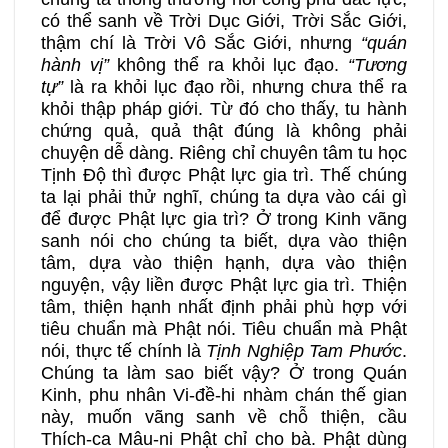
có thể sanh về Trời Dục Giới, Trời Sắc Giới,
thậm chí là Trời Vô Sắc Giới, nhưng
“quán
hành vị”
không thể ra khỏi lục đạo.
“Tương
tự”
là ra khỏi lục đạo rồi, nhưng chưa thể ra
khỏi thập pháp giới. Từ đó cho thấy, tu hành
chứng quả, quả thật đúng là không phải
chuyện dễ dàng. Riêng chỉ chuyên tâm tu học
Tịnh Độ thì được Phật lực gia trì. Thế chúng
ta lại phải thử nghĩ, chúng ta dựa vào cái gì
để được Phật lực gia trì? Ở trong Kinh vãng
sanh nói cho chúng ta biết, dựa vào thiện
tâm, dựa vào thiện hạnh, dựa vào thiện
nguyện, vậy liền được Phật lực gia trì. Thiện
tâm, thiện hạnh nhất định phải phù hợp với
tiêu chuẩn mà Phật nói. Tiêu chuẩn mà Phật
nói, thực tế chính là
Tịnh Nghiệp Tam Phước
.
Chúng ta làm sao biết vậy? Ở trong Quán
Kinh, phu nhân Vi-đề-hi nhàm chán thế gian
này, muốn vãng sanh về chỗ thiện, cầu
Thích-ca Mâu-ni Phật chỉ cho bà. Phật dùng