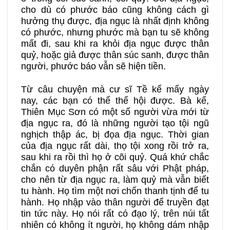
cho dù có phước báo cũng không cách gì
hưởng thụ được, địa ngục là nhất định không
có phước, nhưng phước mà bạn tu sẽ không
mất đi, sau khi ra khỏi địa ngục được thân
quỷ, hoặc giả được thân súc sanh, được thân
người, phước báo vẫn sẽ hiện tiền.
Từ câu chuyện mà cư sĩ Tề kể mấy ngày
nay, các bạn có thể thể hội được. Bà kể,
Thiên Mục Sơn có một số người vừa mới từ
địa ngục ra, đó là những người tạo tội ngũ
nghịch thập ác, bị đọa địa ngục. Thời gian
của địa ngục rất dài, thọ tội xong rồi trở ra,
sau khi ra rồi thì họ ở cõi quỷ. Quá khứ chắc
chắn có duyên phận rất sâu với Phật pháp,
cho nên từ địa ngục ra, làm quỷ mà vẫn biết
tu hành. Họ tìm một nơi chốn thanh tịnh để tu
hành. Họ nhập vào thân người để truyền đạt
tin tức này. Họ nói rất có đạo lý, trên núi tất
nhiên có không ít người, họ không dám nhập