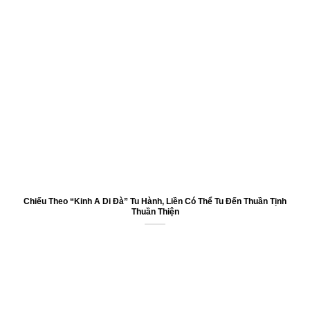
Chiếu Theo “Kinh A Di Đà” Tu Hành, Liền Có Thể Tu Đến Thuần Tịnh
Thuần Thiện