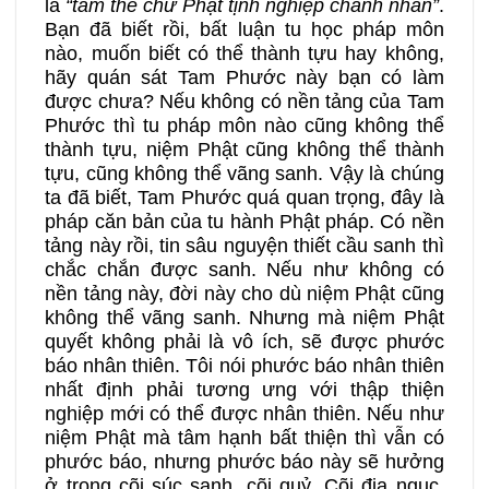
là
“tam thế chư Phật tịnh nghiệp chánh nhân”
.
Bạn đã biết rồi, bất luận tu học pháp môn
nào, muốn biết có thể thành tựu hay không,
hãy quán sát Tam Phước này bạn có làm
được chưa? Nếu không có nền tảng của Tam
Phước thì tu pháp môn nào cũng không thể
thành tựu, niệm Phật cũng không thể thành
tựu, cũng không thể vãng sanh. Vậy là chúng
ta đã biết, Tam Phước quá quan trọng, đây là
pháp căn bản của tu hành Phật pháp. Có nền
tảng này rồi, tin sâu nguyện thiết cầu sanh thì
chắc chắn được sanh. Nếu như không có
nền tảng này, đời này cho dù niệm Phật cũng
không thể vãng sanh. Nhưng mà niệm Phật
quyết không phải là vô ích, sẽ được phước
báo nhân thiên. Tôi nói phước báo nhân thiên
nhất định phải tương ưng với thập thiện
nghiệp mới có thể được nhân thiên. Nếu như
niệm Phật mà tâm hạnh bất thiện thì vẫn có
phước báo, nhưng phước báo này sẽ hưởng
ở trong cõi súc sanh, cõi quỷ. Cõi địa ngục,