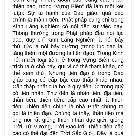
thiện báo, trong “Vựng Biên” đã làm một kết
luận: Sự tu hành của Đạo giáo, quả báo
chính là thành tiên. Phật pháp cũng chỉ trong
Kinh Lăng Nghiêm có nói đến sự việc này.
Thông thường trong Phật pháp đều nói lục
đạo, duy chỉ Kinh Lăng Nghiêm là nói bảy
thú, tức là nói bảy đường (trong lục đạo lại
tăng thêm một đường là tiên đạo). Trong Kinh
nói mười loại tiên, ở trong Vựng Biên cũng
trích ra ở chỗ này, quí vị có thể tham khảo, có
thể xem thử. Nhưng tiên đạo ở trong Đạo
giáo cũng có cấp bậc cao thấp khác nhau.
Cấp thấp nhất của họ là quỷ tiên. Ở trong quỷ
có tiên nhân. Thứ đến là nhân tiên, địa tiên,
thần tiên, thiên tiên, cấp cao nhất là thiên
tiên. Thiên tiên chính là nhà Phật chúng ta
gọi là thiên đạo. Chúng ta thấy, thần tiên mà
ông nói rất giống thiên nhân dục giới, giống
Trời Tứ Vương, Trời Đao-lợi. Thiên tiên cấp
cao có thể đạt đến Trời Sắc Giới. Đây là quả