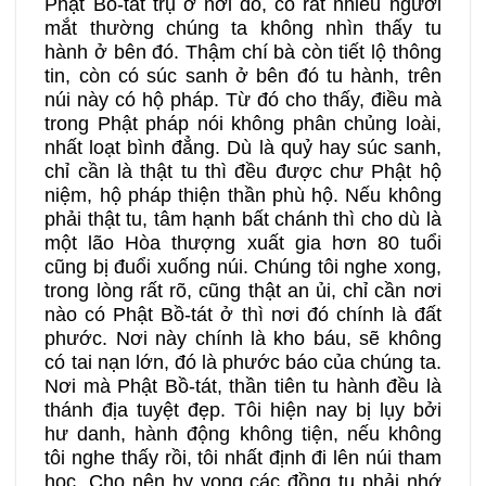
Phật Bồ-tát trụ ở nơi đó, có rất nhiều người
mắt thường chúng ta không nhìn thấy tu
hành ở bên đó. Thậm chí bà còn tiết lộ thông
tin, còn có súc sanh ở bên đó tu hành, trên
núi này có hộ pháp. Từ đó cho thấy, điều mà
trong Phật pháp nói không phân chủng loài,
nhất loạt bình đẳng. Dù là quỷ hay súc sanh,
chỉ cần là thật tu thì đều được chư Phật hộ
niệm, hộ pháp thiện thần phù hộ. Nếu không
phải thật tu, tâm hạnh bất chánh thì cho dù là
một lão Hòa thượng xuất gia hơn 80 tuổi
cũng bị đuổi xuống núi. Chúng tôi nghe xong,
trong lòng rất rõ, cũng thật an ủi, chỉ cần nơi
nào có Phật Bồ-tát ở thì nơi đó chính là đất
phước. Nơi này chính là kho báu, sẽ không
có tai nạn lớn, đó là phước báo của chúng ta.
Nơi mà Phật Bồ-tát, thần tiên tu hành đều là
thánh địa tuyệt đẹp. Tôi hiện nay bị lụy bởi
hư danh, hành động không tiện, nếu không
tôi nghe thấy rồi, tôi nhất định đi lên núi tham
học. Cho nên hy vọng các đồng tu phải nhớ