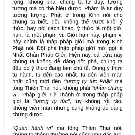
rộng, không phải chúng ta tư duy, tưởng
tượng mà có thể hiểu được. Phàm là tư duy
tưởng tượng, Phật ở trong Kinh nói cho
chúng ta biết, đều không thể vượt khỏi ý
thức, hay nói cách khác, ý thức là một giới
hạn, là một phạm vi. Giới hạn này, phạm vi
này chính là thập pháp giới mà trong Kinh
Phật nói. Đột phá thập pháp giới mới gọi là
Nhất Chân Pháp Giới. Hiện nay, cái cửa này
chúng ta không dễ dàng đột phá, chúng ta
đều do ý thức đang làm chủ tể. Dùng ý thức
tu hành, tu đến cao nhất, tu đến viên mãn
nhất cũng mới đến
“tương tự tức Phật”
mà
tông Thiên Thai nói, không phải
“phần chứng
vị”
. Pháp giới Tứ Thánh ở trong thập pháp
giới là
“tương tự tức”
, tuy không rốt ráo,
không viên mãn nhưng cũng không dễ dàng
chứng được.
“Quán hành vị”
mà tông Thiên Thai nói,
chúng ta thông thường nói công phu đắc lực,