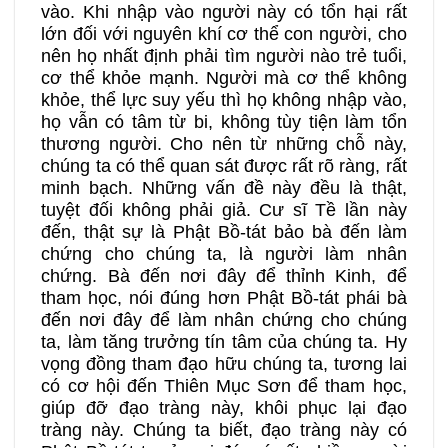
vào. Khi nhập vào người này có tổn hại rất
lớn đối với nguyên khí cơ thể con người, cho
nên họ nhất định phải tìm người nào trẻ tuổi,
cơ thể khỏe mạnh. Người mà cơ thể không
khỏe, thể lực suy yếu thì họ không nhập vào,
họ vẫn có tâm từ bi, không tùy tiện làm tổn
thương người. Cho nên từ những chỗ này,
chúng ta có thể quan sát được rất rõ ràng, rất
minh bạch. Những vấn đề này đều là thật,
tuyệt đối không phải giả. Cư sĩ Tề lần này
đến, thật sự là Phật Bồ-tát bảo bà đến làm
chứng cho chúng ta, là người làm nhân
chứng. Bà đến nơi đây để thỉnh Kinh, để
tham học, nói đúng hơn Phật Bồ-tát phái bà
đến nơi đây để làm nhân chứng cho chúng
ta, làm tăng trưởng tín tâm của chúng ta. Hy
vọng đồng tham đạo hữu chúng ta, tương lai
có cơ hội đến Thiên Mục Sơn để tham học,
giúp đỡ đạo tràng này, khôi phục lại đạo
tràng này. Chúng ta biết, đạo tràng này có