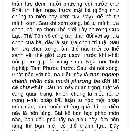
thần lực đem mười phương cõi nước chư
Phật thị hiện ngay trước mặt bà (giống như
chúng ta hiện nay xem ti-vi vậy), để bà tự
mình xem. Sau khi xem xong, bà tự mình lựa
chọn, bà lựa chọn Thế giới Tây phương Cực
Lạc. Thế Tôn vô cùng tán thán đối với sự lựa
chọn của bà, đây là sự lựa chọn trí tuệ. Sau
khi lựa chọn xong, làm thế nào mới có thể
sanh về Thế giới Cực Lạc? Trước khi Phật
nói phương pháp vãng sanh, Ngài nói Tịnh
Nghiệp Tam Phước trước. Sau khi nói xong,
Phật bảo với bà, ba điều này là
tịnh nghiệp
chánh nhân của mười phương ba đời tất
cả chư Phật
. Câu nói này quan trọng, thật vô
cùng quan trọng, khiến chúng ta hiểu rõ, ở
trong Phật pháp bất luận tu học một pháp
môn nào, bạn muốn chứng quả thì ba điều
này là nền tảng. Bất kể bạn học pháp môn
nào, bạn đều phải lấy ba điều này làm nền
tảng thì bạn mới có thể thành tựu. Đây