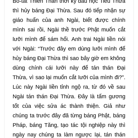
Bồ-tát Thiên Thân thời kỳ đầu học Tiểu Thừa
thì hủy báng Đại Thừa. Sau đó tiếp nhận sự
giáo huấn của anh Ngài, biết được chính
mình sai rồi, Ngài thề trước Phật muốn cắt
lưỡi mình để sám hối. Anh trai Ngài liền nói
với Ngài: “Trước đây em dùng lưỡi mình để
hủy báng Đại Thừa thì sao bây giờ em không
dùng chính cái lưỡi này để tán thán Đại
Thừa, vì sao lại muốn cắt lưỡi của mình đi?”.
Lúc này Ngài liền tỉnh ngộ ra, từ đó về sau
Ngài tán thán Đại Thừa. Đây là tấm gương
tốt của việc sửa ác thành thiện. Giả như
chúng ta trước đây đã từng báng Phật, báng
Pháp, báng Tăng, tạo tác tội nghiệp này thì
ngày nay chúng ta làm ngược lại, tán thán