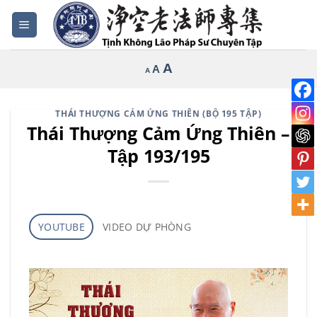
Bỏ
qua
nội
Increase
A
Reset
A
Decrease
A
dung
font
font
font
size.
size.
size.
THÁI THƯỢNG CẢM ỨNG THIÊN (BỘ 195 TẬP)
Thái Thượng Cảm Ứng Thiên –
Tập 193/195
YOUTUBE
VIDEO DỰ PHÒNG