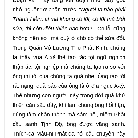
Đoạn văn này tổng kết đoạn nhỏ “suy gốc
nhớ nguồn” ở phần trước. “
Người ta nào phải
Thánh Hiền, ai mà không có lỗi, có lỗi mà biết
sửa, thì còn điều thiện nào hơn
?”. Có lỗi cũng
không nên sợ mà quý ở chỗ có thể sửa đổi.
Trong Quán Vô Lượng Thọ Phật Kinh, chúng
ta thấy vua A-xà-thế tạo tác tội ngũ nghịch
thập ác, tội nghiệp mà chúng ta tạo ra so với
ông thì tội của chúng ta quá nhẹ. Ông tạo tội
rất nặng, quả báo của ông là ở địa ngục A-tỳ.
Thế nhưng con người này trong đời quá khứ
thiện căn sâu dầy, khi lâm chung ông hối hận,
dùng tâm chân thành mà sám hối, niệm Phật
cầu sanh Tịnh Độ, ông được vãng sanh.
Thích-ca Mâu-ni Phật đã nói câu chuyện này