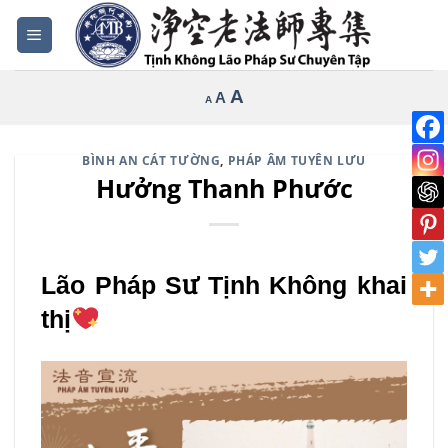
Bỏ
qua
nội
Increase
A
Reset
A
Decrease
A
dung
font
font
font
size.
size.
size.
BÌNH AN CÁT TƯỜNG
,
PHÁP ÂM TUYÊN LƯU
Hưởng Thanh Phước
Lão Pháp Sư Tịnh Không khai
thị