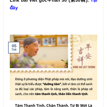
Link bài viết gốc-Phần 30 (
第30輯
):
Tại
đây
05
Th8
Tâm Thanh Tịnh, Chân Thành, Từ Bi Mới Là