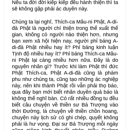
Nếu ta đời đời kiếp kiếp đều hành thiện thì ta
sẽ không gặp phải ác duyên này.
Chúng ta lại nghĩ, Thích-ca Mâu-ni Phật, A-di-
đà Phật là người chí thiện trong thế xuất thế
gian, không có người nào thiện hơn, nhưng
bạn xem xã hội hiện nay, người phỉ báng A-
di-đà Phật nhiều hay ít? Phỉ báng kinh luận
Tịnh độ nhiều hay ít? Phỉ báng Thích-ca Mâu-
ni Phật lại càng nhiều hơn nữa. Đây là do
nguyên nhân gì? Trước khi làm Phật thì đức
Phật Thích-ca, Phật A-di-đà cũng là phàm
phu như chúng ta, cũng tạo những ác nghiệp
này, nên khi thành Phật rồi vẫn phải thọ báo,
qua đây bạn mới biết nhân duyên quả báo là
không thể nghĩ bàn. Có rất nhiều đồng tu đều
biết câu chuyện về thiền sư Bá Trượng vào
thời Đường, là chuyện về thiền chồn hoang,
chuyện này lịch sử có ghi chép, quyết không
phải là hư vọng. Đại sư Bá Trượng mỗi ngày