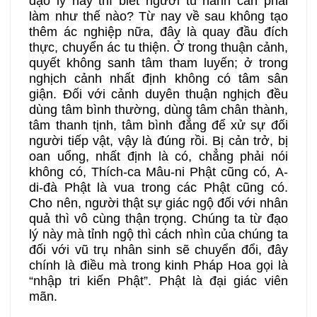
đạo lý này thì biết người tu hành cần phải
làm như thế nào? Từ nay về sau không tạo
thêm ác nghiệp nữa, đây là quay đầu đích
thực, chuyển ác tu thiện. Ở trong thuận cảnh,
quyết không sanh tâm tham luyến; ở trong
nghịch cảnh nhất định không có tâm sân
giận. Đối với cảnh duyên thuận nghịch đều
dùng tâm bình thường, dùng tâm chân thành,
tâm thanh tịnh, tâm bình đẳng để xử sự đối
người tiếp vật, vậy là đúng rồi. Bị cản trở, bị
oan uổng, nhất định là có, chẳng phải nói
không có, Thích-ca Mâu-ni Phật cũng có, A-
di-đà Phật là vua trong các Phật cũng có.
Cho nên, người thật sự giác ngộ đối với nhân
quả thì vô cùng thận trọng. Chúng ta từ đạo
lý này mà tỉnh ngộ thì cách nhìn của chúng ta
đối với vũ trụ nhân sinh sẽ chuyển đổi, đây
chính là điều mà trong kinh Pháp Hoa gọi là
“nhập tri kiến Phật”. Phật là đại giác viên
mãn.