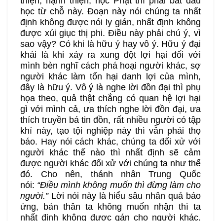
thiện, hạnh thiện, học Phật thì phải bắt đầu
học từ chỗ này. Đoạn này nói chúng ta nhất
định không được nói ly gián, nhất định không
được xúi giục thị phi. Điều này phải chú ý, vì
sao vậy? Có khi là hữu ý hay vô ý. Hữu ý đại
khái là khi xảy ra xung đột lợi hại đối với
mình bèn nghĩ cách phá hoại người khác, sợ
người khác làm tổn hại danh lợi của mình,
đây là hữu ý. Vô ý là nghe lời đồn đại thì phụ
họa theo, quả thật chẳng có quan hệ lợi hại
gì với mình cả, ưa thích nghe lời đồn đại, ưa
thích truyền bá tin đồn, rất nhiều người có tập
khí này, tạo tội nghiệp này thì vẫn phải thọ
báo. Hay nói cách khác, chúng ta đối xử với
người khác thế nào thì nhất định sẽ cảm
được người khác đối xử với chúng ta như thế
đó. Cho nên, thánh nhân Trung Quốc
nói:
“Điều mình không muốn thì đừng làm cho
người.”
Lời nói này là hiểu sâu nhân quả báo
ứng, bản thân ta không muốn nhận thì ta
nhất định không được gán cho người khác.