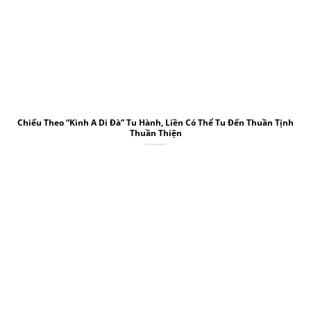
Chiếu Theo “Kinh A Di Đà” Tu Hành, Liền Có Thể Tu Đến Thuần Tịnh
Thuần Thiện