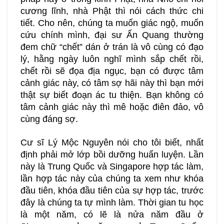
cương lĩnh, nhà Phật thì nói cách thức chi
tiết. Cho nên, chúng ta muốn giác ngộ, muốn
cứu chính mình, đại sư Ấn Quang thường
đem chữ “chết” dán ở trán là vô cùng có đạo
lý, hằng ngày luôn nghĩ mình sắp chết rồi,
chết rồi sẽ đọa địa ngục, bạn có được tâm
cảnh giác này, có tâm sợ hãi này thì bạn mới
thật sự biết đoạn ác tu thiện. Bạn không có
tâm cảnh giác này thì mê hoặc điên đảo, vô
cùng đáng sợ.
Cư sĩ Lý Mộc Nguyên nói cho tôi biết, nhất
định phải mở lớp bồi dưỡng huấn luyện. Lần
này là Trung Quốc và Singapore hợp tác làm,
lần hợp tác này của chúng ta xem như khóa
đầu tiên, khóa đầu tiên của sự hợp tác, trước
đây là chúng ta tự mình làm. Thời gian tu học
là một năm, có lẽ là nửa năm đầu ở