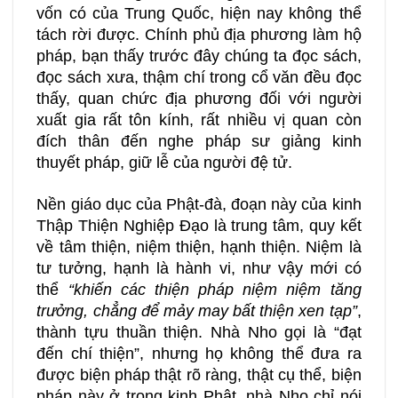
vốn có của Trung Quốc, hiện nay không thể
tách rời được. Chính phủ địa phương làm hộ
pháp, bạn thấy trước đây chúng ta đọc sách,
đọc sách xưa, thậm chí trong cổ văn đều đọc
thấy, quan chức địa phương đối với người
xuất gia rất tôn kính, rất nhiều vị quan còn
đích thân đến nghe pháp sư giảng kinh
thuyết pháp, giữ lễ của người đệ tử.
Nền giáo dục của Phật-đà, đoạn này của kinh
Thập Thiện Nghiệp Đạo là trung tâm, quy kết
về tâm thiện, niệm thiện, hạnh thiện. Niệm là
tư tưởng, hạnh là hành vi, như vậy mới có
thể
“khiến các thiện pháp niệm niệm tăng
trưởng, chẳng để mảy may bất thiện xen tạp”
,
thành tựu thuần thiện. Nhà Nho gọi là “đạt
đến chí thiện”, nhưng họ không thể đưa ra
được biện pháp thật rõ ràng, thật cụ thể, biện
pháp này ở trong kinh Phật, nhà Nho chỉ nói