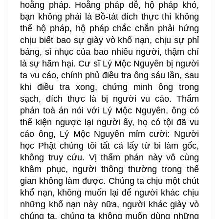
hoằng pháp. Hoằng pháp dễ, hộ pháp khó,
bạn không phải là Bồ-tát đích thực thì không
thể hộ pháp, hộ pháp chắc chắn phải hứng
chịu biết bao sự giày vò khổ nạn, chịu sự phỉ
báng, sỉ nhục của bao nhiêu người, thậm chí
là sự hãm hại. Cư sĩ Lý Mộc Nguyên bị người
ta vu cáo, chính phủ điều tra ông sáu lần, sau
khi điều tra xong, chứng minh ông trong
sạch, đích thực là bị người vu cáo. Thẩm
phán toà án nói với Lý Mộc Nguyên, ông có
thể kiện ngược lại người ấy, họ có tội đã vu
cáo ông, Lý Mộc Nguyên mỉm cười: Người
học Phật chúng tôi tất cả lấy từ bi làm gốc,
không truy cứu. Vị thẩm phán này vô cùng
khâm phục, người thông thường trong thế
gian không làm được. Chúng ta chịu một chút
khổ nạn, không muốn lại để người khác chịu
những khổ nạn này nữa, người khác giày vò
chúng ta, chúng ta không muốn dùng những