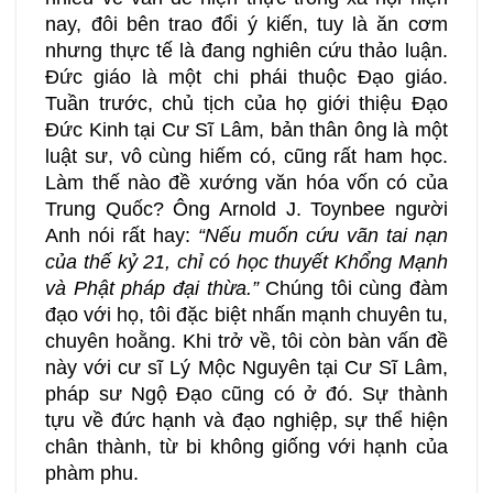
nay, đôi bên trao đổi ý kiến, tuy là ăn cơm
nhưng thực tế là đang nghiên cứu thảo luận.
Đức giáo là một chi phái thuộc Đạo giáo.
Tuần trước, chủ tịch của họ giới thiệu Đạo
Đức Kinh tại Cư Sĩ Lâm, bản thân ông là một
luật sư, vô cùng hiếm có, cũng rất ham học.
Làm thế nào đề xướng văn hóa vốn có của
Trung Quốc? Ông Arnold J. Toynbee người
Anh nói rất hay:
“Nếu muốn cứu vãn tai nạn
của thế kỷ 21, chỉ có học thuyết Khổng Mạnh
và Phật pháp đại thừa.”
Chúng tôi cùng đàm
đạo với họ, tôi đặc biệt nhấn mạnh chuyên tu,
chuyên hoằng. Khi trở về, tôi còn bàn vấn đề
này với cư sĩ Lý Mộc Nguyên tại Cư Sĩ Lâm,
pháp sư Ngộ Đạo cũng có ở đó. Sự thành
tựu về đức hạnh và đạo nghiệp, sự thể hiện
chân thành, từ bi không giống với hạnh của
phàm phu.