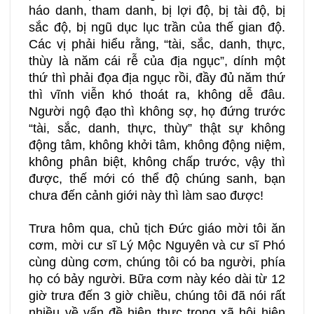
háo danh, tham danh, bị lợi độ, bị tài độ, bị
sắc độ, bị ngũ dục lục trần của thế gian độ.
Các vị phải hiểu rằng, “tài, sắc, danh, thực,
thùy là năm cái rễ của địa ngục”, dính một
thứ thì phải đọa địa ngục rồi, đầy đủ năm thứ
thì vĩnh viễn khó thoát ra, không dễ đâu.
Người ngộ đạo thì không sợ, họ đứng trước
“tài, sắc, danh, thực, thùy” thật sự không
động tâm, không khởi tâm, không động niệm,
không phân biệt, không chấp trước, vậy thì
được, thế mới có thể độ chúng sanh, bạn
chưa đến cảnh giới này thì làm sao được!
Trưa hôm qua, chủ tịch Đức giáo mời tôi ăn
cơm, mời cư sĩ Lý Mộc Nguyên và cư sĩ Phó
cùng dùng cơm, chúng tôi có ba người, phía
họ có bảy người. Bữa cơm này kéo dài từ 12
giờ trưa đến 3 giờ chiều, chúng tôi đã nói rất
nhiều về vấn đề hiện thực trong xã hội hiện