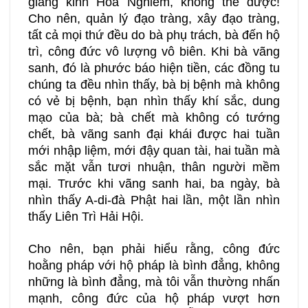
giảng kinh Hoa Nghiêm, không thể được!
Cho nên, quản lý đạo tràng, xây đạo tràng,
tất cả mọi thứ đều do bà phụ trách, bà đến hộ
trì, công đức vô lượng vô biên. Khi bà vãng
sanh, đó là phước báo hiện tiền, các đồng tu
chúng ta đều nhìn thấy, bà bị bệnh mà không
có vẻ bị bệnh, bạn nhìn thấy khí sắc, dung
mạo của bà; bà chết mà không có tướng
chết, bà vãng sanh đại khái được hai tuần
mới nhập liệm, mới đậy quan tài, hai tuần mà
sắc mặt vẫn tươi nhuận, thân người mềm
mại. Trước khi vãng sanh hai, ba ngày, bà
nhìn thấy A-di-đà Phật hai lần, một lần nhìn
thấy Liên Trì Hải Hội.
Cho nên, bạn phải hiểu rằng, công đức
hoằng pháp với hộ pháp là bình đẳng, không
những là bình đẳng, mà tôi vẫn thường nhấn
mạnh, công đức của hộ pháp vượt hơn