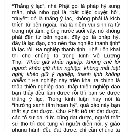
“Thắng ý lạc”, nhà Phật gọi là pháp hỷ sung
mãn, nhà Nho gọi là “bất diệc duyệt hồ”,
“duyệt” đó là thắng ý lạc, không phải là kích
thích từ bên ngoài, mà là niềm vui sinh ra từ
trong nội tâm, giống nước suối vậy, nó không
phải đến từ bên ngoài, đây gọi là pháp hỷ,
đây là lạc đạo, cho nên “ba nghiệp thanh tịnh”
là lạc rồi. Ba nghiệp thanh tịnh, Thế Tôn khai
thị cho chúng ta trong kinh Vô Lượng
Thọ:
“Khéo giữ khẩu nghiệp, không chê lỗi
người; khéo giữ thân nghiệp, không mất luật
nghi; khéo giữ ý nghiệp, thanh tịnh không
nhiễm.”
Ba nghiệp này triển khai ra chính là
thập thiện nghiệp đạo, thập thiện nghiệp đạo
bạn thảy đều làm được rồi thì bạn sẽ được
thắng ý lạc. Trong kinh luận hay nói là
“thường sanh tâm hoan hỷ”,
quả báo này bạn
thật sự đạt được. Chư Phật Bồ-tát đạt được,
các tổ sư đại đức cũng đạt được, người thật
sự thọ trì đọc tụng vì người diễn nói, y giáo
phụng hành đều đạt được, chỉ cần chúng ta