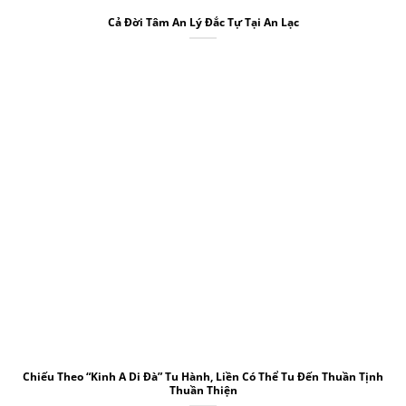
Cả Đời Tâm An Lý Đắc Tự Tại An Lạc
Chiếu Theo “Kinh A Di Đà” Tu Hành, Liền Có Thể Tu Đến Thuần Tịnh
Thuần Thiện