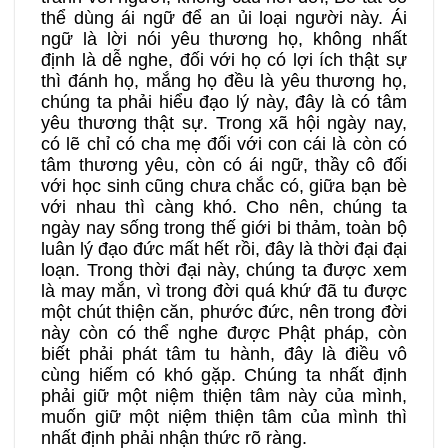
thể dùng ái ngữ để an ủi loại người này. Ái
ngữ là lời nói yêu thương họ, không nhất
định là dễ nghe, đối với họ có lợi ích thật sự
thì đánh họ, mắng họ đều là yêu thương họ,
chúng ta phải hiểu đạo lý này, đây là có tâm
yêu thương thật sự. Trong xã hội ngày nay,
có lẽ chỉ có cha mẹ đối với con cái là còn có
tâm thương yêu, còn có ái ngữ, thầy cô đối
với học sinh cũng chưa chắc có, giữa bạn bè
với nhau thì càng khó. Cho nên, chúng ta
ngày nay sống trong thế giới bi thảm, toàn bộ
luân lý đạo đức mất hết rồi, đây là thời đại đại
loạn. Trong thời đại này, chúng ta được xem
là may mắn, vì trong đời quá khứ đã tu được
một chút thiện căn, phước đức, nên trong đời
này còn có thể nghe được Phật pháp, còn
biết phải phát tâm tu hành, đây là điều vô
cùng hiếm có khó gặp. Chúng ta nhất định
phải giữ một niệm thiện tâm này của mình,
muốn giữ một niệm thiện tâm của mình thì
nhất định phải nhận thức rõ ràng.