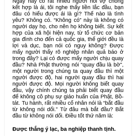
Ngày nay có rất nhiều người nói vợ chồng
kết hợp là ái, tôi nghe thấy liền lắc đầu, bạn
đâu có hiểu được ái là gì? Thế nào là tình
yêu? Không có. “Không có” này là không có
người dạy họ, cho nên họ không biết. Sự kết
hợp của xã hội hiện nay, từ tổ chức cơ bản
gia đình cho đến cả quốc gia, thế giới đều là
lợi và dục, bạn nói có nguy không? Được
mấy người thấy rõ nghiệp nhân quả báo ở
trong đây? Lại có được mấy người chịu quay
đầu? Nhà Phật thường nói “quay đầu là bờ”,
một người trong chúng ta quay đầu thì một
người được độ, hai người quay đầu thì hai
người được độ. Mọi người không biết quay
đầu, vậy chính chúng ta phải biết quay đầu
để không cô phụ sự giáo huấn của Phật, Bồ-
tát. Tu hành, rất nhiều cổ nhân nói là “bắt đầu
từ không nói dối.” Từ đâu mà bắt đầu? Bắt
đầu từ không nói dối. Điều tốt thứ năm là:
Được thắng ý lạc, ba nghiệp thanh tịnh.