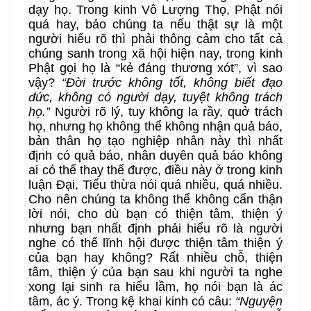
dạy họ. Trong kinh Vô Lượng Thọ, Phật nói
quá hay, bảo chúng ta nếu thật sự là một
người hiểu rõ thì phải thông cảm cho tất cả
chúng sanh trong xã hội hiện nay, trong kinh
Phật gọi họ là “kẻ đáng thương xót”, vì sao
vậy?
“Đời trước không tốt, không biết đạo
đức, không có người dạy, tuyệt không trách
họ.”
Người rõ lý, tuy không la rầy, quở trách
họ, nhưng họ không thể không nhận quả báo,
bản thân họ tạo nghiệp nhân này thì nhất
định có quả báo, nhân duyên quả báo không
ai có thể thay thế được, điều này ở trong kinh
luận Đại, Tiểu thừa nói quá nhiều, quá nhiều.
Cho nên chúng ta không thể không cẩn thận
lời nói, cho dù bạn có thiện tâm, thiện ý
nhưng bạn nhất định phải hiểu rõ là người
nghe có thể lĩnh hội được thiện tâm thiện ý
của bạn hay không? Rất nhiều chỗ, thiện
tâm, thiện ý của bạn sau khi người ta nghe
xong lại sinh ra hiểu lầm, họ nói bạn là ác
tâm, ác ý. Trong kệ khai kinh có câu:
“Nguyện