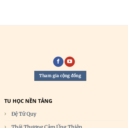
Tham gia cộng đồng
TU HỌC NỀN TẢNG
Đệ Tử Quy
Thái Thượng Cảm Ứng Thiên