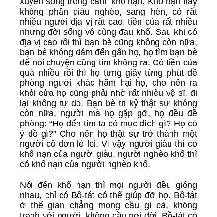
xuyên sống trong cảnh khổ nạn. Khổ nạn này
không phân giàu nghèo, sang hèn, có rất
nhiều người địa vị rất cao, tiền của rất nhiều
nhưng đời sống vô cùng đau khổ. Sau khi có
địa vị cao rồi thì bạn bè cũng không còn nữa,
bạn bè không dám đến gần họ, họ tìm bạn bè
để nói chuyện cũng tìm không ra. Có tiền của
quá nhiều rồi thì họ từng giây từng phút đề
phòng người khác hãm hại họ, cho nên ra
khỏi cửa họ cũng phải nhờ rất nhiều vệ sĩ, đi
lại không tự do. Bạn bè tri kỷ thật sự không
còn nữa, người mà họ gặp gỡ, họ đều đề
phòng: “Họ đến tìm ta có mục đích gì? Họ có
ý đồ gì?” Cho nên họ thật sự trở thành một
người cô đơn lẻ loi. Vì vậy người giàu thì có
khổ nạn của người giàu, người nghèo khổ thì
có khổ nạn của người nghèo khổ.
Nói đến khổ nạn thì mọi người đều giống
nhau, chỉ có Bồ-tát có thể giúp đỡ họ. Bồ-tát
ở thế gian chẳng mong cầu gì cả, không
tranh với người, không cầu nơi đời, Bồ-tát có