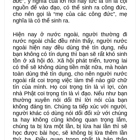
đức”
,
ý nghĩa của lời nói này tức là tín là cội
nguồn để vào đạo, có thể sinh ra công đức,
cho nên gọi là “mẹ của các công đức”, mẹ
nghĩa là có thể sinh ra.
Hiện nay ở nước ngoài, người thường đi
nước ngoài chắc đều nhìn thấy, người nước
ngoài hiện nay đều dùng thẻ tín dụng, nếu
bạn không có tín dụng thì bạn sẽ rất khó sinh
tồn ở xã hội đó. Xã hội phát triển, tương lai
có thể sẽ không dùng tiền mặt nữa, mà hoàn
toàn dùng thẻ tín dụng, cho nên người nước
ngoài rất coi trọng việc làm thế nào giữ chữ
tín của mình. Họ coi trọng tín là vì lợi, còn
nhà Phật coi trọng tín là vì đạo. Nếu như bạn
thường xuyên nói dối thì lời nói của bạn
không đáng tin. Chúng ta tiếp xúc với người,
người khác có dùng nói dối đối xử với chúng
ta hay không cũng không quan trọng lắm,
chúng ta bị lừa một lần, bị lừa hai lần thì sẽ
học được bài học, sẽ không bị lừa thêm lần
thứ ba. Điều quan trọng nhất là bản thân