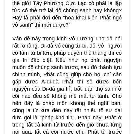
thế giới Tây Phương Cực Lạc có phải là lập
tức có thể trở lại độ chúng sanh hay không?
Hay là phải đợi đến “hoa khai kiến Phật ngộ
vô sanh” thì mới được?”
Vấn đề này trong kinh Vô Lượng Thọ đã nói
rất rõ ràng, Di-đà vô cùng từ bi, đối với người
có tâm từ bi lớn, pháp duyên thù thắng thì có
gia trì đặc biệt. Nếu như họ phát nguyện
muốn độ chúng sanh trước, sau đó thành tựu
chính mình, Phật cũng giúp cho họ, chỉ cần
gặp được A-di-đà Phật thì sẽ được bổn
nguyện của Di-đà gia trì, bất luận thọ sanh ở
cõi nào đều sẽ không mê mất tự tánh. Cho
nên đây là pháp môn không thể nghĩ bàn,
cũng là từ xưa đến nay rất nhiều tổ sư đại
đức gọi là “pháp khó tin”. Pháp này, Phật ở
trong tất cả kinh từ trước đến giờ chưa từng
nói qua, tất cả cõi nước chư Phật từ trước