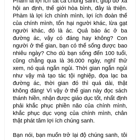
Phàm là lợi ích tất cả chúng sanh, giúp đỡ xã
hội an định, thế giới hòa bình, đây là thiện.
Phàm là lợi ích chính mình, lợi ích đoàn thể
của chính mình, tổn hại người khác, lừa gạt
người khác, đó là ác. Quả báo ác ở ba
đường ác, vậy có đáng hay không? Con
người ở thế gian, bạn có thể sống được bao
nhiêu ngày? Cho dù bạn sống đến 100 tuổi,
cũng chẳng qua là 36.000 ngày, nghĩ thử
xem, nó quá ngắn ngủi. Thời gian ngắn ngủi
như vậy mà tạo tác tội nghiệp, đọa lạc ba
đường ác, thời gian đó thì quá dài, thật
không đáng! Vì vậy ở thế gian này đọc sách
thánh hiền, nhận được giáo dục tốt, nhất định
phải khắc phục phiền não của chính mình,
khắc phục dục vọng của chính mình, chân
thật phát tâm lợi ích chúng sanh.
Bạn nói, bạn muốn trở lại độ chúng sanh, tôi