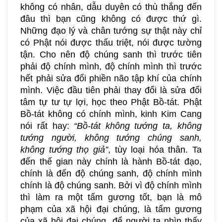
không có nhân, dẫu duyên có thù thắng đến
đâu thì bạn cũng không có được thứ gì.
Những đạo lý và chân tướng sự thật này chỉ
có Phật nói được thấu triệt, nói được tường
tận. Cho nên độ chúng sanh thì trước tiên
phải độ chính mình, độ chính mình thì trước
hết phải sửa đổi phiền não tập khí của chính
mình. Việc đầu tiên phải thay đổi là sửa đổi
tâm tự tư tự lợi, học theo Phật Bồ-tát. Phật
Bồ-tát không có chính mình, kinh Kim Cang
nói rất hay:
“Bồ-tát không tướng ta, không
tướng người, không tướng chúng sanh,
không tướng thọ giả”
, tùy loại hóa thân. Ta
đến thế gian này chính là hành Bồ-tát đạo,
chính là đến độ chúng sanh, độ chính mình
chính là độ chúng sanh. Bởi vì độ chính mình
thì làm ra một tấm gương tốt, bạn là mô
phạm của xã hội đại chúng, là tấm gương
của xã hội đại chúng, để người ta nhìn thấy