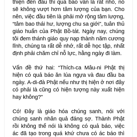
thiện đến đâu thì quả báo vẫn là rất nhỏ, nó
sẽ không vượt hơn tâm lượng của bạn. Cho
nên, việc đầu tiên là phải mở rộng tâm lượng,
“tâm bao thái hư, lượng chu sa giới”, tuân thủ
giáo huấn của Phật Bồ-tát. Ngày nay, chúng
tôi đem thánh giáo quy nạp thành năm cương
lĩnh, chúng ta rất dễ nhớ, rất dễ học tập, nhất
định phải chăm chỉ nỗ lực, hằng ngày đi làm.
Vấn đề thứ hai: “Thích-ca Mâu-ni Phật thị
hiện có quả báo ăn lúa ngựa và đau đầu ba
ngày. A-di-đà Phật nếu như thị hiện ở nơi đây
có phải là cũng có hiện tượng này xuất hiện
hay không?”
Có! Đây là giáo hóa chúng sanh, nói với
chúng sanh nhân quả đáng sợ. Thành Phật
rồi không thể nói là không có quả báo, việc
ác đã tạo trong quá khứ chưa có ác báo thì