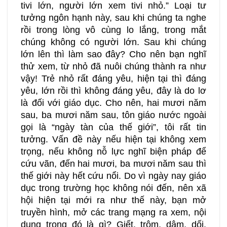
tivi lớn, người lớn xem tivi nhỏ.” Loại tư
tưởng ngôn hạnh này, sau khi chúng ta nghe
rồi trong lòng vô cùng lo lắng, trong mắt
chúng không có người lớn. Sau khi chúng
lớn lên thì làm sao đây? Cho nên bạn nghĩ
thử xem, từ nhỏ đã nuôi chúng thành ra như
vậy! Trẻ nhỏ rất đáng yêu, hiện tại thì đáng
yêu, lớn rồi thì không đáng yêu, đây là do lơ
là đối với giáo dục. Cho nên, hai mươi năm
sau, ba mươi năm sau, tôn giáo nước ngoài
gọi là “ngày tàn của thế giới”, tôi rất tin
tưởng. Vấn đề này nếu hiện tại không xem
trọng, nếu không nỗ lực nghĩ biện pháp để
cứu vãn, đến hai mươi, ba mươi năm sau thì
thế giới này hết cứu nổi. Do vì ngày nay giáo
dục trong trường học không nói đến, nên xã
hội hiện tại mới ra như thế này, bạn mở
truyền hình, mở các trang mạng ra xem, nội
dung trong đó là gì? Giết, trộm, dâm, dối.