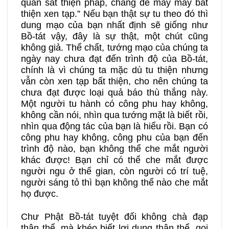
quán sát thiện pháp, chẳng để mảy may bất
thiện xen tạp.” Nếu bạn thật sự tu theo đó thì
dung mạo của bạn nhất định sẽ giống như
Bồ-tát vậy, đây là sự thật, một chút cũng
không giả. Thể chất, tướng mạo của chúng ta
ngày nay chưa đạt đến trình độ của Bồ-tát,
chính là vì chúng ta mặc dù tu thiện nhưng
vẫn còn xen tạp bất thiện, cho nên chúng ta
chưa đạt được loại quả báo thù thắng này.
Một người tu hành có công phu hay không,
không cần nói, nhìn qua tướng mặt là biết rồi,
nhìn qua động tác của bạn là hiểu rồi. Bạn có
công phu hay không, công phu của bạn đến
trình độ nào, bạn không thể che mắt người
khác được! Bạn chỉ có thể che mắt được
người ngu ở thế gian, còn người có trí tuệ,
người sáng tỏ thì bạn không thể nào che mắt
họ được.
Chư Phật Bồ-tát tuyệt đối không chà đạp
thân thể, mà khéo biết lợi dụng thân thể, gọi