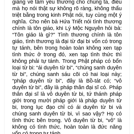
giảng về tâm yêu thương cho chúng ta, điều
mà họ nói thật sự không rõ ràng, không thấu
triệt bằng trong kinh Phật nói, tuy cùng một ý
nghĩa. Cho nên bà Hứa Triết nói tình thương
chính là tôn giáo, khi Lý Mộc Nguyên hỏi bà:
“Tôn giáo là gì?” Tình thương chính là tôn
giáo, tình thương là đại từ đại bi vốn có trong
tự tánh, bên trong hoàn toàn không xen tạp
tình thức ở trong đó, xen tạp tình thức thì
không phải tự tánh. Trong Phật pháp có bốn
loại từ bi: “ái duyên từ bi”, “chúng sanh duyên
từ bi”, chúng sanh sáu cõi có hai loại này;
“pháp duyên từ bi”, đây là Bồ-tát có; “vô
duyên từ bi”, đây là pháp thân đại sĩ có. Pháp
thân đại sĩ là vô duyên từ bi, tứ thánh pháp
giới trong mười pháp giới là pháp duyên từ
bi, trong lục đạo chỉ có ái duyên từ bi và
chúng sanh duyên từ bi, vì sao vậy? Họ có
tình thức bên trong. Vô duyên từ bi, “vô” là
không có tình thức, hoàn toàn là đức năng
vốn có trong tự tánh.