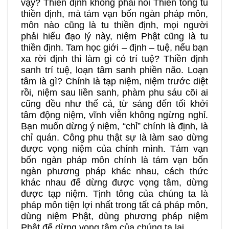
vậy? Thiền định không phải nói Thiền tông tu
thiền định, mà tám vạn bốn ngàn pháp môn,
môn nào cũng là tu thiền định, mọi người
phải hiểu đạo lý này, niệm Phật cũng là tu
thiền định. Tam học giới – định – tuệ, nếu bạn
xa rời định thì làm gì có trí tuệ? Thiền định
sanh trí tuệ, loạn tâm sanh phiền não. Loạn
tâm là gì? Chính là tạp niệm, niệm trước diệt
rồi, niệm sau liền sanh, phàm phu sáu cõi ai
cũng đều như thế cả, từ sáng đến tối khởi
tâm động niệm, vĩnh viễn không ngừng nghỉ.
Bạn muốn dừng ý niệm, “chỉ” chính là định, là
chỉ quán. Công phu thật sự là làm sao dừng
được vọng niệm của chính mình. Tám vạn
bốn ngàn pháp môn chính là tám vạn bốn
ngàn phương pháp khác nhau, cách thức
khác nhau để dừng được vọng tâm, dừng
được tạp niệm. Tịnh tông của chúng ta là
pháp môn tiện lợi nhất trong tất cả pháp môn,
dùng niệm Phật, dùng phương pháp niệm
Phật để dừng vọng tâm của chúng ta lại.