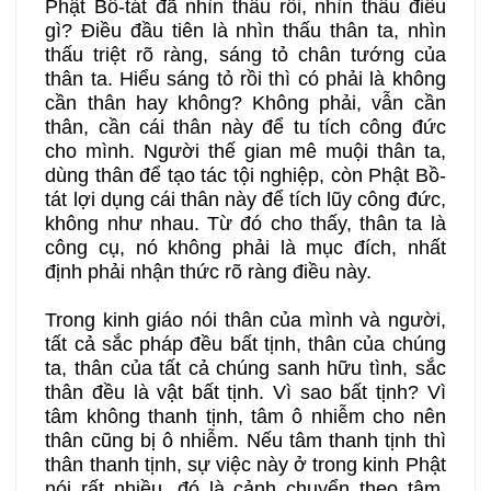
Phật Bồ-tát đã nhìn thấu rồi, nhìn thấu điều
gì? Điều đầu tiên là nhìn thấu thân ta, nhìn
thấu triệt rõ ràng, sáng tỏ chân tướng của
thân ta. Hiểu sáng tỏ rồi thì có phải là không
cần thân hay không? Không phải, vẫn cần
thân, cần cái thân này để tu tích công đức
cho mình. Người thế gian mê muội thân ta,
dùng thân để tạo tác tội nghiệp, còn Phật Bồ-
tát lợi dụng cái thân này để tích lũy công đức,
không như nhau. Từ đó cho thấy, thân ta là
công cụ, nó không phải là mục đích, nhất
định phải nhận thức rõ ràng điều này.
Trong kinh giáo nói thân của mình và người,
tất cả sắc pháp đều bất tịnh, thân của chúng
ta, thân của tất cả chúng sanh hữu tình, sắc
thân đều là vật bất tịnh. Vì sao bất tịnh? Vì
tâm không thanh tịnh, tâm ô nhiễm cho nên
thân cũng bị ô nhiễm. Nếu tâm thanh tịnh thì
thân thanh tịnh, sự việc này ở trong kinh Phật
nói rất nhiều, đó là cảnh chuyển theo tâm.