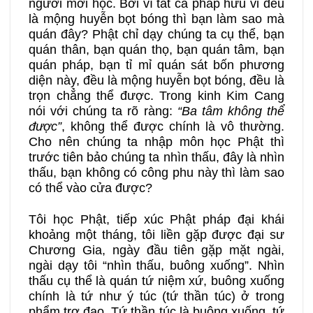
người mới học. Bởi vì tất cả pháp hữu vi đều
là mộng huyễn bọt bóng thì bạn làm sao mà
quán đây? Phật chỉ dạy chúng ta cụ thể, bạn
quán thân, bạn quán thọ, bạn quán tâm, bạn
quán pháp, bạn tỉ mỉ quán sát bốn phương
diện này, đều là mộng huyễn bọt bóng, đều là
trọn chẳng thể được. Trong kinh Kim Cang
nói với chúng ta rõ ràng:
“Ba tâm không thể
được”
, không thể được chính là vô thường.
Cho nên chúng ta nhập môn học Phật thì
trước tiên bảo chúng ta nhìn thấu, đây là nhìn
thấu, bạn không có công phu này thì làm sao
có thể vào cửa được?
Tôi học Phật, tiếp xúc Phật pháp đại khái
khoảng một tháng, tôi liền gặp được đại sư
Chương Gia, ngày đầu tiên gặp mặt ngài,
ngài dạy tôi “nhìn thấu, buông xuống”. Nhìn
thấu cụ thể là quán tứ niệm xứ, buông xuống
chính là tứ như ý túc (tứ thần túc) ở trong
phẩm trợ đạo. Tứ thần túc là buông xuống, tứ