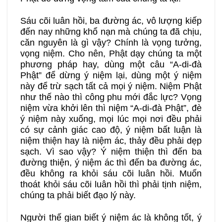
Sáu cõi luân hồi, ba đường ác, vô lượng kiếp
đến nay những khổ nạn mà chúng ta đã chịu,
căn nguyên là gì vậy? Chính là vọng tưởng,
vọng niệm. Cho nên, Phật dạy chúng ta một
phương pháp hay, dùng một câu “A-di-đà
Phật” để dừng ý niệm lại, dùng một ý niệm
này để trừ sạch tất cả mọi ý niệm. Niệm Phật
như thế nào thì công phu mới đắc lực? Vọng
niệm vừa khởi lên thì niệm “A-di-đà Phật”, đè
ý niệm này xuống, mọi lúc mọi nơi đều phải
có sự cảnh giác cao độ, ý niệm bất luận là
niệm thiện hay là niệm ác, thảy đều phải dẹp
sạch. Vì sao vậy? Ý niệm thiện thì đến ba
đường thiện, ý niệm ác thì đến ba đường ác,
đều không ra khỏi sáu cõi luân hồi. Muốn
thoát khỏi sáu cõi luân hồi thì phải tịnh niệm,
chúng ta phải biết đạo lý này.
Người thế gian biết ý niệm ác là không tốt, ý