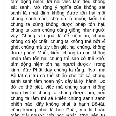
tâm động niệm, lời nói việc làm đều không
sát sanh. Mở rộng ý nghĩa của không sát
sanh là nhất định không được tổn hại một
chúng sanh nào, cho dù là muỗi, kiến thì
chúng ta cũng không được phép tổn hại,
chúng ta xem chúng cũng giống như người
vậy. Chúng ra ngoài là để kiếm ăn, chúng
không có tội chết, chúng ta không thể bởi vì
ghét chúng mà tùy tiện giết hại chúng, không
được phép! Muỗi, kiến, chúng ta còn không
nhẫn tâm tổn hại chúng thì sao có thể khởi
tâm động niệm tổn hại người được? Trong
kinh, đức Phật dạy chúng ta rằng: “Nơi mà
Bồ-tát cư trú có thể khiến cho tất cả chúng
sanh sanh tâm hoan hỷ”, đây là lợi hành. Do
đó có thể biết, việc mà chúng sanh không
hoan hỷ thì chúng ta không được làm, nếu
chúng ta làm thì sẽ khiến chúng sanh sanh
phiền não, đây không phải là hạnh Bồ-tát,
cũng không phải là học Phật, mà là hoàn
toàn trái ngược với học Phật. Cho nên tư