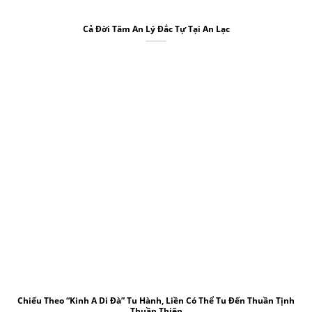
Cả Đời Tâm An Lý Đắc Tự Tại An Lạc
Chiếu Theo “Kinh A Di Đà” Tu Hành, Liền Có Thể Tu Đến Thuần Tịnh
Thuần Thiện