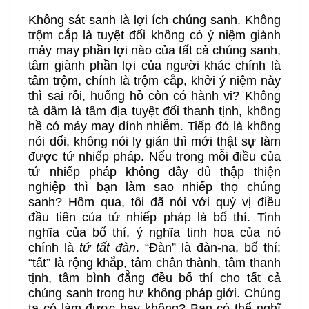
Không sát sanh là lợi ích chúng sanh. Không
trộm cắp là tuyệt đối không có ý niệm giành
mảy may phần lợi nào của tất cả chúng sanh,
tâm giành phần lợi của người khác chính là
tâm trộm, chính là trộm cắp, khởi ý niệm này
thì sai rồi, huống hồ còn có hành vi? Không
tà dâm là tâm địa tuyệt đối thanh tịnh, không
hề có mảy may dính nhiễm. Tiếp đó là không
nói dối, không nói ly gián thì mới thật sự làm
được tứ nhiếp pháp. Nếu trong mỗi điều của
tứ nhiếp pháp không đầy đủ thập thiện
nghiệp thì bạn làm sao nhiếp thọ chúng
sanh? Hôm qua, tôi đã nói với quý vị điều
đầu tiên của tứ nhiếp pháp là bố thí. Tinh
nghĩa của bố thí, ý nghĩa tinh hoa của nó
chính là
tứ tất đàn
. “Đàn” là đàn-na, bố thí;
“tất” là rộng khắp, tâm chân thành, tâm thanh
tịnh, tâm bình đẳng đều bố thí cho tất cả
chúng sanh trong hư không pháp giới. Chúng
ta có làm được hay không? Bạn có thể nghĩ