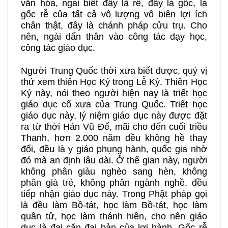
văn hóa, ngài biết đây là rễ, đây là gốc, là
gốc rễ của tất cả vô lượng vô biên lợi ích
chân thật, đây là chánh pháp cửu trụ. Cho
nên, ngài dấn thân vào công tác dạy học,
công tác giáo dục.
Người Trung Quốc thời xưa biết được, quý vị
thử xem thiên Học Ký trong Lễ Ký. Thiên Học
Ký này, nói theo người hiện nay là triết học
giáo dục cổ xưa của Trung Quốc. Triết học
giáo dục này, lý niệm giáo dục này được đặt
ra từ thời Hán Vũ Đế, mãi cho đến cuối triều
Thanh, hơn 2.000 năm đều không hề thay
đổi, đều là y giáo phụng hành, quốc gia nhờ
đó mà an định lâu dài. Ở thế gian này, người
không phân giàu nghèo sang hèn, không
phân già trẻ, không phân ngành nghề, đều
tiếp nhận giáo dục này. Trong Phật pháp gọi
là đều làm Bồ-tát, học làm Bồ-tát, học làm
quân tử, học làm thánh hiền, cho nên giáo
dục là đại căn đại bản của lợi hành. Gốc rễ