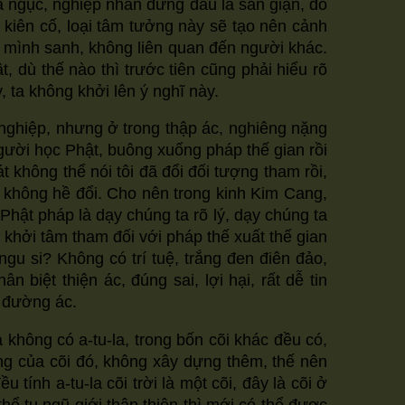
̣a ngục, nghiệp nhân đứng đầu là sân giận, đố
kiên cố, loại tâm tưởng này sẽ tạo nên cảnh
nh mình sanh, không liên quan đến người khác.
t, dù thế nào thì trước tiên cũng phải hiểu rõ
 ta không khởi lên ý nghĩ này.
c nghiệp, nhưng ở trong thập ác, nghiêng nặng
người học Phật, buông xuống pháp thế gian rồi
́t không thể nói tôi đã đổi đối tượng tham rồi,
̣n không hề đổi. Cho nên trong kinh Kim Cang,
t pháp là dạy chúng ta rõ lý, dạy chúng ta
ởi tâm tham đối với pháp thế xuất thế gian
ngu si? Không có trí tuệ, trắng đen điên đảo,
biệt thiện ác, đúng sai, lợi hại, rất dễ tin
 đường ác.
à không có a-tu-la, trong bốn cõi khác đều có,
 xưng của cõi đó, không xây dựng thêm, thế nên
tính a-tu-la cõi trời là một cõi, đây là cõi ở
thể tu ngũ giới thập thiện thì mới có thể được