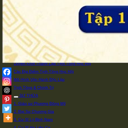
Chọn Di Đà Yếu Giải
Làm Việc Sai Thì Mới Sinh Bệnh
Súc Sanh Hiểu Lòng Người
Có Thể Giải Thì Có Thể Hành
Trà Thô Cơm Đạm Giữ Bình An
HỌC HỘI
Giới Thiệu Đạo Sư của Tịnh Tông Học Hội
Duyên Khởi Thành Lập Tịnh Tông Học Hội
Các Địa Điểm Tịnh Tông Học Hội
Mô Hình Vận Hành Độc Lập
Tịnh Tông & Chính Trị
SƯ THỪA
1. Giáo sư Phương Đông Mỹ
2. Đại Sư Chương Gia
3. Cư Sĩ Lý Bỉnh Nam
4. Cư Sĩ Hạ Liên Cư