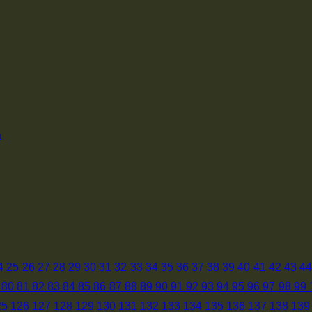
u
4
25
26
27
28
29
30
31
32
33
34
35
36
37
38
39
40
41
42
43
4
80
81
82
83
84
85
86
87
88
89
90
91
92
93
94
95
96
97
98
99
25
126
127
128
129
130
131
132
133
134
135
136
137
138
139