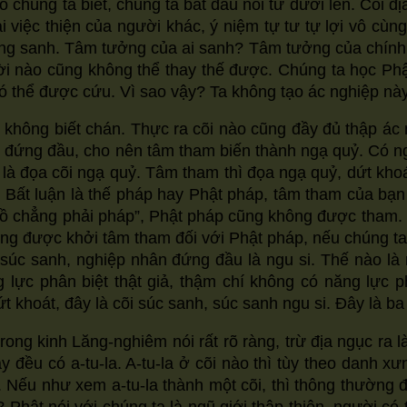
o chúng ta biết, chúng ta bắt đầu nói từ dưới lên. Cõi đi
font
font
font
 việc thiện của người khác, ý niệm tự tư tự lợi vô cùng 
size.
size.
size.
 tưởng sanh. Tâm tưởng của ai sanh? Tâm tưởng của chí
ời nào cũng không thể thay thế được. Chúng ta học Phậ
có thể được cứu. Vì sao vậy? Ta không tạo ác nghiệp này,
không biết chán. Thực ra cõi nào cũng đầy đủ thập á
hân đứng đầu, cho nên tâm tham biến thành ngạ quỷ. Có 
là đọa cõi ngạ quỷ. Tâm tham thì đọa ngạ quỷ, dứt khoa
 Bất luận là thế pháp hay Phật pháp, tâm tham của ba
ồ chẳng phải pháp”, Phật pháp cũng không được tham. Phậ
ng được khởi tâm tham đối với Phật pháp, nếu chúng ta kh
 Cõi súc sanh, nghiệp nhân đứng đầu là ngu si. Thế nào là 
̣c phân biệt thật giả, thậm chí không có năng lực phân 
 khoát, đây là cõi súc sanh, súc sanh ngu si. Đây là ba
rong kinh Lăng-nghiêm nói rất rõ ràng, trừ địa ngục ra l
này đều có a-tu-la. A-tu-la ở cõi nào thì tùy theo danh
y. Nếu như xem a-tu-la thành một cõi, thì thông thường đều 
 Phật nói với chúng ta là ngũ giới thập thiện, người có 