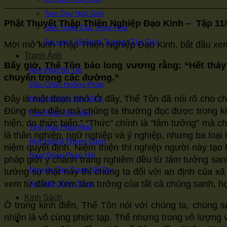
Tam Quy Ngũ Giới
Phật Thuyết Thập Thiện Nghiệp Đạo Kinh
– Tập 11
Giới Thiệu Các Tông Phái
Sơ Lược Về Danh Tướng (Tên Gọi)
Mời mở kinh Thập Thiện Nghiệp Đạo Kinh, bắt đầu xem 
Tranh Ảnh
Bấy giờ, Thế Tôn bảo long vương rằng: “Hết thả
Ảnh Phật Bồ Tát
chuyển trong các đường.”
Dấu Chân Hoằng Pháp
Đây là một đoạn nhỏ. Ở đây, Thế Tôn đã nói rõ cho chún
Khoảnh khắc Đời Sống
Đúng như điều mà chúng ta thường đọc được trong kinh Đ
Thư Pháp Trên Ảnh
hiện, do thức biến.” “Thức” chính là “tâm tưởng” mà chỗ
Tinh Hoa Pháp Ngữ
là thân nghiệp, ngữ nghiệp và ý nghiệp, nhưng ba loại lơ
Ảnh Hoa & Phong Cảnh
niệm quyết định. Niệm thiện thì nghiệp người này tạo
Hoạt Động Pháp Hội
pháp giới y chánh trang nghiêm đều từ tâm tưởng sanh,
Nguyên Tác Tranh Vẽ Tay
tướng sự thật này thì chúng ta đối với an định của 
xem từ đâu? Xem tâm tưởng của tất cả chúng sanh, họ
Ảnh Nền Điện Thoại
Kinh Sách
Ở trong kinh điển, Thế Tôn nói với chúng ta, chúng san
nhiên là vô cùng phức tạp. Thế nhưng trong vô lượng vô b