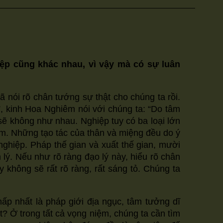
ệp cũng khác nhau, vì vậy mà có sự luân
̃ nói rõ chân tướng sự thật cho chúng ta rồi.
, kinh Hoa Nghiêm nói với chúng ta: “Do tâm
ẽ không như nhau. Nghiệp tuy có ba loại lớn
iệm. Những tạo tác của thân và miệng đều do ý
̀ ác nghiệp. Pháp thế gian và xuất thế gian, mười
lý. Nếu như rõ ràng đạo lý này, hiểu rõ chân
hay không sẽ rất rõ ràng, rất sáng tỏ. Chúng ta
́p nhất là pháp giới địa ngục, tâm tưởng dĩ
? Ở trong tất cả vọng niệm, chúng ta cần tìm