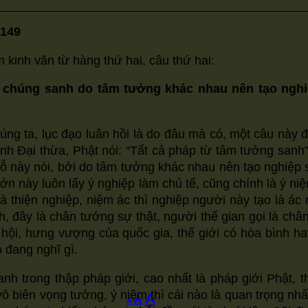
/149
kinh văn từ hàng thứ hai, câu thứ hai:
y chúng sanh do tâm tưởng khác nhau nên tạo nghi
g ta, lục đạo luân hồi là do đâu mà có, một câu này đa
ại thừa, Phật nói: “Tất cả pháp từ tâm tưởng sanh”
 này nói, bởi do tâm tưởng khác nhau nên tạo nghiệp s
́n này luôn lấy ý nghiệp làm chủ tể, cũng chính là ý n
 là thiện nghiệp, niệm ác thì nghiệp người này tạo la
 đây là chân tướng sự thật, người thế gian gọi là chân 
xã hội, hưng vượng của quốc gia, thế giới có hòa bình 
 đang nghĩ gì.
h trong thập pháp giới, cao nhất là pháp giới Phật, thâ
iên vọng tưởng, ý niệm thì cái nào là quan trọng nhất
Increase
A
Reset
Decrease
A
A