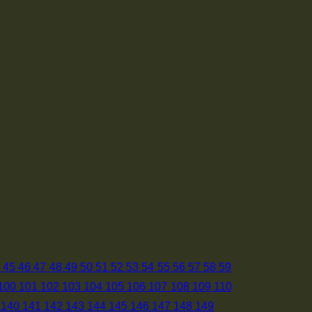
4
45
46
47
48
49
50
51
52
53
54
55
56
57
58
59
100
101
102
103
104
105
106
107
108
109
110
140
141
142
143
144
145
146
147
148
149