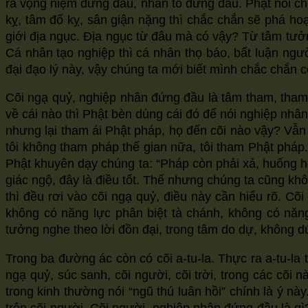
ra vọng niệm đứng đầu, nhân tố đứng đầu. Phật nói ch
kỵ, tâm đố kỵ, sân giận nặng thì chắc chắn sẽ phá hoại
giới địa ngục. Địa ngục từ đâu mà có vậy? Từ tâm
Cá nhân tạo nghiệp thì cá nhân thọ báo, bất luận ngư
đại đạo lý này, vậy chúng ta mới biết mình chắc chắn 
Cõi ngạ quỷ, nghiệp nhân đứng đầu là tâm tham, tham 
về cái nào thì Phật bèn dùng cái đó để nói nghiệp n
nhưng lại tham ái Phật pháp, họ đến cõi nào vậy? Vẫn 
tôi không tham pháp thế gian nữa, tôi tham Phật pháp.
Phật khuyên dạy chúng ta: “Pháp còn phải xả, huống h
giác ngộ, đây là điều tốt. Thế nhưng chúng ta cũng khô
thì đều rơi vào cõi ngạ quỷ, điều này cần hiểu rõ.
không có năng lực phân biệt tà chánh, không có năng lư
tưởng nghe theo lời đồn đại, trong tâm do dự, không dứt
Trong ba đường ác còn có cõi a-tu-la. Thực ra a-tu-la t
ngạ quỷ, súc sanh, cõi người, cõi trời, trong các cõi 
trong kinh thường nói “ngũ thú luân hồi” chính là ý nà
trên cõi người. Cõi người, nghiệp nhân đứng đầu là gì?