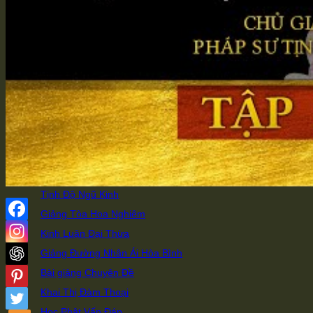
Tịnh Tông Học Viện
Thôn Di Đà
Niệm Phật Đường
Đa Nguyên Văn Hóa
Học Phong & Đạo Phong
Giảng Đường
Video / Bài giảng mới
Nhận Thức Phật Giáo
Giáo Dục Căn Bản
Tịnh Độ Ngũ Kinh
Giảng Tòa Hoa Nghiêm
Kinh Luận Đại Thừa
Giảng Đường Nhân Ái Hòa Bình
Bài giảng Chuyên Đề
Khai Thị Đàm Thoại
Học Phật Vấn Đáp