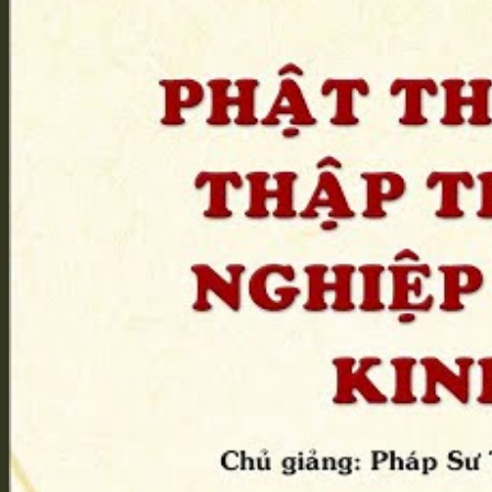
Vì Sao Xuất Gia
Bí Quyết Giảng Kinh
Học Tập Sư Thừa
Đồng Tham Đạo Hữu
Truyền Pháp Qua Mạng
Quả Báo Của Bản Thân
Hồi Quy Tịnh Độ
Bảo Vật Vô Giá
Cuốn Sách Nho Đầu Tiên
Cuốn Kinh Phật Đầu Tiên
Từ Không Vọng Ngữ Mà Bắt Đầu
Giới Thiệu Thiện Tri Thức
Hoằng Pháp & Hộ Pháp
Tôi Đến Để Làm Hộ Pháp
Phê Bình và Hủy Báng
Hai Chìa Khóa Học Phật Học Nho