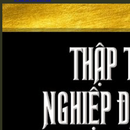
SƯ TRƯỞNG
Pháp Sư Diễn Bồi
Chu Ban Đạo (Phu Nhân)
Ảnh Mẫu Thân của Lão Pháp Sư
PHÁP NGỮ
Pháp Ngữ (Sơ Tục Biên)
Pháp Ngữ (Tục Biên)
Pháp Ngữ (Tam Biên)
Pháp Ngữ (Đoản Biên)
ĐẠO HỮU
Chu Kính Trụ
Hoàng Niệm Tổ
Hàn Anh
PHẬT QUÁN
Tinh Yếu Thập Niệm Pháp
Nhà Thờ Trăm Họ