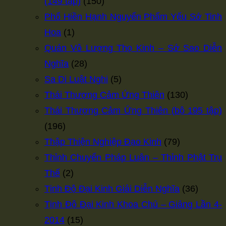
(149 tập)
(150)
Phổ Hiền Hạnh Nguyển Phẩm Yếu Sớ Tinh
Hoa
(1)
Quán Vô Lượng Thọ Kinh – Sớ Sao Diễn
Nghĩa
(28)
Sa Di Luật Nghi
(5)
Thái Thượng Cảm Ứng Thiên
(130)
Thái Thượng Cảm Ứng Thiên (bộ 195 tập)
(196)
Thập Thiện Nghiệp Đạo Kinh
(79)
Thỉnh Chuyển Pháp Luân – Thỉnh Phật Trụ
Thế
(2)
Tịnh Độ Đại Kinh Giải Diễn Nghĩa
(36)
Tịnh Độ Đại Kinh Khoa Chú – Giảng Lần 4-
2014
(15)