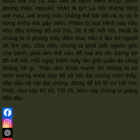
được bài trừ ra, đặc biệt là bệnh viêm khớp, bệnh
phong thấp, nguyên nhân là gì? Là hội chứng tăng
urê máu, urê trong máu không thể bài tiết ra, tụ lại ở
trong khớp mà gây viêm. Phàm bị loại bệnh này hầu
như đều không đổ mồ hôi, rất ít đổ mồ hôi. Nhất là
chúng ta ở phòng máy điều hòa, nếu ở lâu thì người
sẽ ốm yếu. Cho nên, chúng ta phải biết nguồn gốc
của bệnh, phải làm thế nào để loại trừ nó. Đừng sợ
đổ mồ hôi, mỗi ngày thêm mấy lần giặt quần áo cũng
không hề gì. Thân tâm khỏe mạnh thì chúng ta có
hình tượng khỏe đẹp để xã hội đại chúng nhìn thấy,
tiếp dẫn xã hội đại chúng, đừng để bỏ lỡ cơ hội học
Phật, như vậy thì tốt. Tốt rồi, hôm nay chúng ta giảng
đến đây.