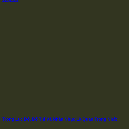
Trong Lục Độ, Bố Thì Và Nhẫn Nhục Là Quan Trọng Nhất