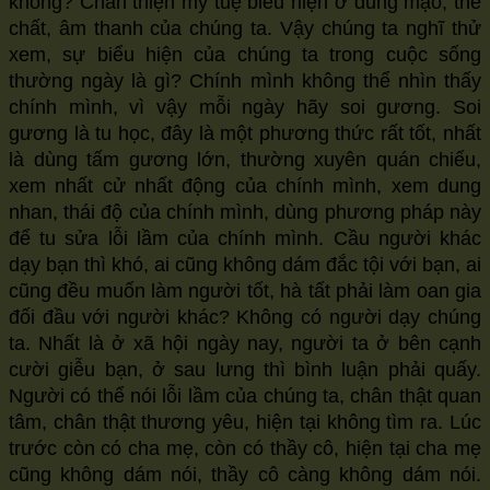
không? Chân thiện mỹ tuệ biểu hiện ở dung mạo, thể
chất, âm thanh của chúng ta. Vậy chúng ta nghĩ thử
xem, sự biểu hiện của chúng ta trong cuộc sống
thường ngày là gì? Chính mình không thể nhìn thấy
chính mình, vì vậy mỗi ngày hãy soi gương. Soi
gương là tu học, đây là một phương thức rất tốt, nhất
là dùng tấm gương lớn, thường xuyên quán chiếu,
xem nhất cử nhất động của chính mình, xem dung
nhan, thái độ của chính mình, dùng phương pháp này
để tu sửa lỗi lầm của chính mình. Cầu người khác
dạy bạn thì khó, ai cũng không dám đắc tội với bạn, ai
cũng đều muốn làm người tốt, hà tất phải làm oan gia
đối đầu với người khác? Không có người dạy chúng
ta. Nhất là ở xã hội ngày nay, người ta ở bên cạnh
cười giễu bạn, ở sau lưng thì bình luận phải quấy.
Người có thể nói lỗi lầm của chúng ta, chân thật quan
tâm, chân thật thương yêu, hiện tại không tìm ra. Lúc
trước còn có cha mẹ, còn có thầy cô, hiện tại cha mẹ
cũng không dám nói, thầy cô càng không dám nói.