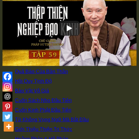
Đi học ở Từ Đường
Có Duyên Với Phật
Vì Sao Xuất Gia
Bí Quyết Giảng Kinh
Học Tập Sư Thừa
Đồng Tham Đạo Hữu
Truyền Pháp Qua Mạng
Quả Báo Của Bản Thân
Hồi Quy Tịnh Độ
Bảo Vật Vô Giá
Cuốn Sách Nho Đầu Tiên
Cuốn Kinh Phật Đầu Tiên
Từ Không Vọng Ngữ Mà Bắt Đầu
Giới Thiệu Thiện Tri Thức
Hoằng Pháp & Hộ Pháp