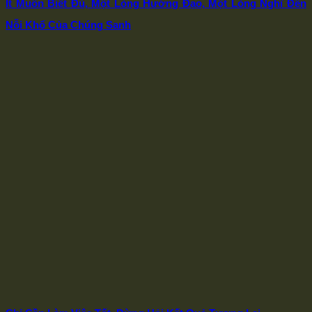
Ít Muốn Biết Đủ, Một Lòng Hướng Đạo, Một Lòng Nghĩ Đến
Nỗi Khổ Của Chúng Sanh