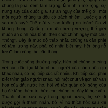
chúng ta phải đem tâm lượng, tầm nhìn mở rộng, sự
hưng suy của quốc gia, sự an nguy của thế giới, mỗi
một người chúng ta đều có trách nhiệm. Quốc gia vì
sao mà suy? Thế giới vì sao không an toàn? Do vì
không thông. Quốc gia muốn hưng vượng, thế giới
muốn an định hòa bình, then chốt chính ngay một chữ
“thông”. Đây là mức độ thấp nhất, chúng ta cần phải
có tâm lượng này, phải có nhận biết này, hết lòng nỗ
lực đi làm công tác câu thông.
Trong cuộc sống thường ngày, hiện tại chúng ta cùng
với các dân tộc khác nhau, người của các quốc gia
khác nhau, cơ hội tiếp xúc rất nhiều. Khi tiếp xúc, phải
biết thỉnh giáo người khác, hỏi một chút về lịch sử văn
hoá của đất nước họ, hỏi về tập quán đời sống của
họ để tăng thêm tri thức cho chúng ta, đây là học vấn.
Thánh nhân xưa nay trong ngoài nước, họ sở dĩ
được gọi là thánh nhân, bởi vì họ thích hỏi; sau khi