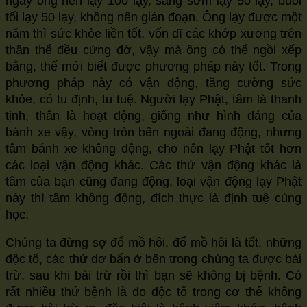
ngày ông nên lạy 100 lạy, sáng sớm lạy 50 lạy, buổi
tối lạy 50 lạy, không nên gián đoạn. Ông lạy được một
năm thì sức khỏe liền tốt, vốn dĩ các khớp xương trên
thân thể đều cứng đờ, vậy mà ông có thể ngồi xếp
bằng, thế mới biết được phương pháp này tốt. Trong
phương pháp này có vận động, tăng cường sức
khỏe, có tu định, tu tuệ. Người lạy Phật, tâm là thanh
tịnh, thân là hoạt động, giống như hình dáng của
bánh xe vậy, vòng tròn bên ngoài đang động, nhưng
tâm bánh xe không động, cho nên lạy Phật tốt hơn
các loại vận động khác. Các thứ vận động khác là
tâm của bạn cũng đang động, loại vận động lạy Phật
này thì tâm không động, đích thực là định tuệ cùng
học.
Chúng ta đừng sợ đổ mồ hôi, đổ mồ hôi là tốt, những
độc tố, các thứ dơ bẩn ở bên trong chúng ta được bài
trừ, sau khi bài trừ rồi thì bạn sẽ không bị bệnh. Có
rất nhiều thứ bệnh là do độc tố trong cơ thể không