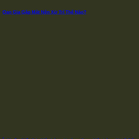
Oan Gia Gặp Mặt Nên Xử Trí Thế Nào?