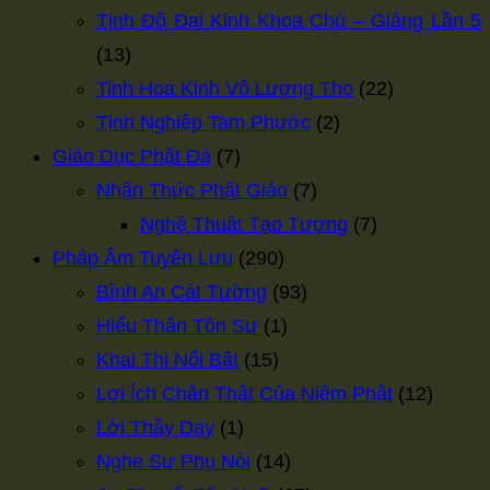
Tịnh Độ Đại Kinh Khoa Chú – Giảng Lần 5
(13)
Tinh Hoa Kinh Vô Lượng Thọ
(22)
Tịnh Nghiệp Tam Phước
(2)
Giáo Dục Phật Đà
(7)
Nhận Thức Phật Giáo
(7)
Nghệ Thuật Tạo Tượng
(7)
Pháp Âm Tuyên Lưu
(290)
Bình An Cát Tường
(93)
Hiếu Thân Tôn Sư
(1)
Khai Thị Nổi Bật
(15)
Lợi Ích Chân Thật Của Niệm Phật
(12)
Lời Thầy Dạy
(1)
Nghe Sư Phụ Nói
(14)