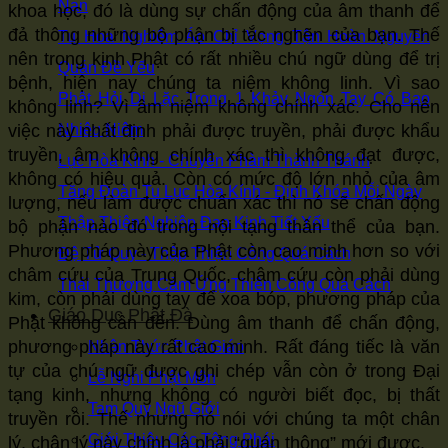
Nạn
khoa học, đó là dùng sự chấn động của âm thanh để
đả thông những bộ phận bị tắc nghẽn của bạn. Thế
Tu Hoa Nghiêm Áo Chỉ Vọng Tận Hoàn Nguyên
nên trong kinh Phật có rất nhiều chú ngữ dùng để trị
Quán Đề Yếu
bệnh, hiện nay chúng ta niệm không linh. Vì sao
Phật Hỏi Di Lặc Trong 1 Khảy Ngón Tay Có Bao
không linh? Vì âm niệm không chính xác. Cho nên
việc này nhất định phải được truyền, phải được khẩu
Nhiêu Niệm
truyền, âm không chính xác thì không đạt được,
Lục Hòa Kính - Chuyển Phàm Thành Thánh
không có hiệu quả. Còn có mức độ lớn nhỏ của âm
Tăng Đoàn Tu Lục Hòa Kính - Định Khóa Mỗi Ngày
lượng, nếu làm được chuẩn xác thì nó sẽ chấn động
Thập Thiện Nghiệp Đạo Kinh Tiết Yếu
bộ phận nào đó trong nội tạng thân thể của bạn.
Phương pháp này của Phật còn cao minh hơn so với
Đệ Tử Quy - Thập Thiện Công Quá Cách
châm cứu của Trung Quốc, châm cứu còn phải dùng
Thái Thượng Cảm Ứng Thiên Công Quá Cách
kim, còn phải dùng tay để xoa bóp, phương pháp của
Giáo Dục Phật Đà
Phật không cần đến. Dùng âm thanh để chấn động,
phương pháp này rất cao minh. Rất đáng tiếc là văn
Nhận Thức Phật Giáo
tự của chú ngữ được ghi chép vẫn còn ở trong Đại
Lễ Nghi Phật Môn
tạng kinh, nhưng không có người biết đọc, bị thất
Tam Quy Ngũ Giới
truyền rồi. Thế nhưng nó nói với chúng ta một chân
Giới Thiệu Các Tông Phái
lý, chân lý này chính là phải “quán thông” mới được.