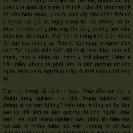
hỏi rồi thì họ cũng đem lịch sử văn vật, phong tục tập
quán của quốc gia mình giới thiệu cho đối phương để
đôi bên hiểu nhau. Qua lại như vậy mới chân thật có
ý nghĩa, có giá trị, ngay trong lời nói không có lời
thừa, đôi bên song phương đều tăng trưởng học vấn,
thêm lớn đức hạnh. Thế Tôn ở trong kinh điển vô số
lần dạy bảo chúng ta:
“Thọ trì đọc tụng, vì người diễn
nói.”
“Vì người diễn nói” chính là làm thầy, làm mô
phạm, “học vi nhân sư, hành vi thế phạm”. Diễn là
biểu diễn, chúng ta phải làm ra tấm gương tốt cho
người khác xem, người ta thấy rồi mới sanh khởi lòng
tin.
Cho nên trong tất cả kinh luận, Phật đều nói đến y
chánh trang nghiêm, hai chữ “trang nghiêm” này
chúng ta có hay không? Nếu như không có thì làm
sao có thể làm ra tấm gương tốt cho người khác
xem? Hai chữ “trang nghiêm” này, dùng lời hiện nay
mà nói là “chân thiện mỹ tuệ”. Chúng ta có hay