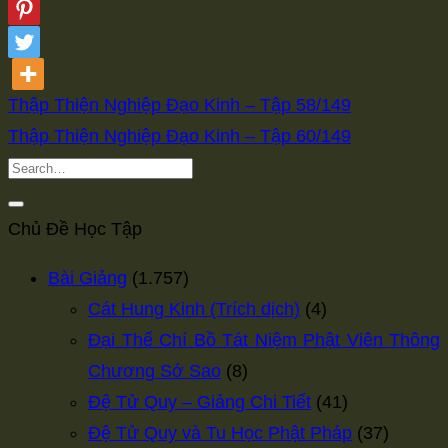
Thập Thiện Nghiệp Đạo Kinh – Tập 58/149
Thập Thiện Nghiệp Đạo Kinh – Tập 60/149
Chủ Đề Học Tập
Bài Giảng
(1.757)
Cát Hung Kinh (Trích dịch)
(4)
Đại Thế Chí Bồ Tát Niệm Phật Viên Thông
Chương Sớ Sao
(8)
Đệ Tử Quy – Giảng Chi Tiết
(41)
Đệ Tử Quy và Tu Học Phật Pháp
(37)