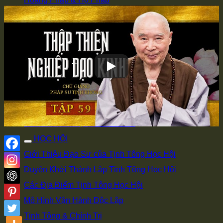
Tôi Đến Để Làm Hộ Pháp
Phê Bình và Hủy Báng
Hai Chìa Khóa Học Phật Học Nho
Chọn Di Đà Yếu Giải
Làm Việc Sai Thì Mới Sinh Bệnh
Súc Sanh Hiểu Lòng Người
Có Thể Giải Thì Có Thể Hành
Trà Thô Cơm Đạm Giữ Bình An
HỌC HỘI
Giới Thiệu Đạo Sư của Tịnh Tông Học Hội
Duyên Khởi Thành Lập Tịnh Tông Học Hội
Các Địa Điểm Tịnh Tông Học Hội
Mô Hình Vận Hành Độc Lập
Tịnh Tông & Chính Trị