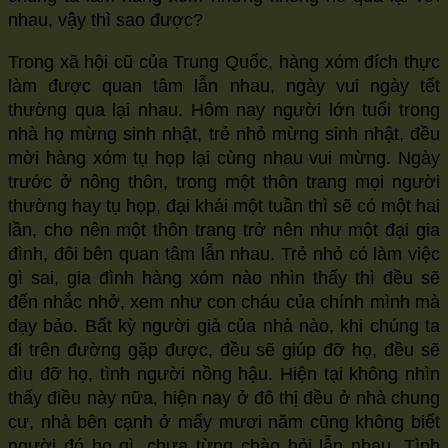
nhau, vậy thì sao được?
size.
size.
size.
Trong xã hội cũ của Trung Quốc, hàng xóm đích thực
làm được quan tâm lẫn nhau, ngày vui ngày tết
thường qua lại nhau. Hôm nay người lớn tuổi trong
nhà họ mừng sinh nhật, trẻ nhỏ mừng sinh nhật, đều
mời hàng xóm tụ họp lại cùng nhau vui mừng. Ngày
trước ở nông thôn, trong một thôn trang mọi người
thường hay tụ họp, đại khái một tuần thì sẽ có một hai
lần, cho nên một thôn trang trở nên như một đại gia
đình, đôi bên quan tâm lẫn nhau. Trẻ nhỏ có làm việc
gì sai, gia đình hàng xóm nào nhìn thấy thì đều sẽ
đến nhắc nhở, xem như con cháu của chính mình mà
dạy bảo. Bất kỳ người già của nhà nào, khi chúng ta
đi trên đường gặp được, đều sẽ giúp đỡ họ, đều sẽ
dìu đỡ họ, tình người nồng hậu. Hiện tại không nhìn
thấy điều này nữa, hiện nay ở đô thị đều ở nhà chung
cư, nhà bên cạnh ở mấy mươi năm cũng không biết
người đó họ gì, chưa từng chào hỏi lẫn nhau. Tình