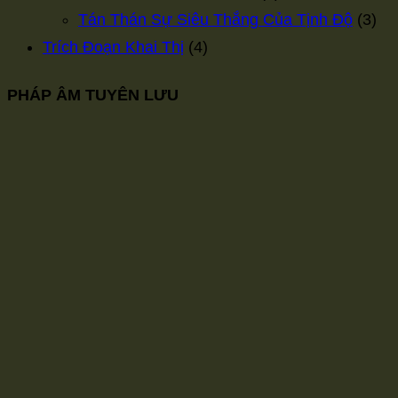
Tán Thán Sự Siêu Thắng Của Tịnh Độ
(3)
Trích Đoạn Khai Thị
(4)
PHÁP ÂM TUYÊN LƯU