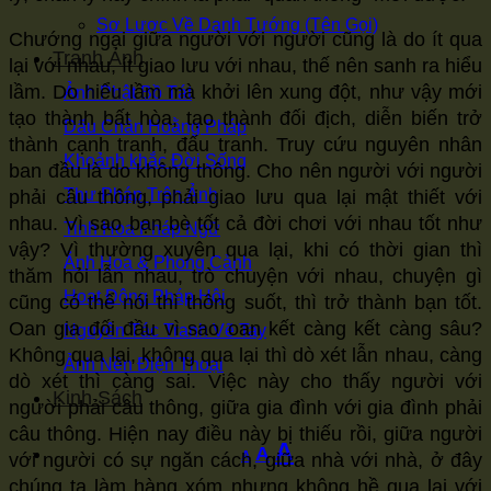
Sơ Lược Về Danh Tướng (Tên Gọi)
Chướng ngại giữa người với người cũng là do ít qua
Tranh Ảnh
lại với nhau, ít giao lưu với nhau, thế nên sanh ra hiểu
lầm. Do hiểu lầm mà khởi lên xung đột, như vậy mới
Ảnh Phật Bồ Tát
tạo thành bất hòa, tạo thành đối địch, diễn biến trở
Dấu Chân Hoằng Pháp
thành cạnh tranh, đấu tranh. Truy cứu nguyên nhân
Khoảnh khắc Đời Sống
ban đầu là do không thông. Cho nên người với người
Thư Pháp Trên Ảnh
phải câu thông, phải giao lưu qua lại mật thiết với
nhau. Vì sao bạn bè tốt cả đời chơi với nhau tốt như
Tinh Hoa Pháp Ngữ
vậy? Vì thường xuyên qua lại, khi có thời gian thì
Ảnh Hoa & Phong Cảnh
thăm hỏi lẫn nhau, trò chuyện với nhau, chuyện gì
Hoạt Động Pháp Hội
cũng có thể nói thì thông suốt, thì trở thành bạn tốt.
Oan gia đối đầu vì sao oan kết càng kết càng sâu?
Nguyên Tác Tranh Vẽ Tay
Không qua lại, không qua lại thì dò xét lẫn nhau, càng
Ảnh Nền Điện Thoại
dò xét thì càng sai. Việc này cho thấy người với
Kinh Sách
người phải câu thông, giữa gia đình với gia đình phải
câu thông. Hiện nay điều này bị thiếu rồi, giữa người
Increase
A
Reset
Decrease
A
A
với người có sự ngăn cách, giữa nhà với nhà, ở đây
font
font
chúng ta làm hàng xóm nhưng không hề qua lại với
font