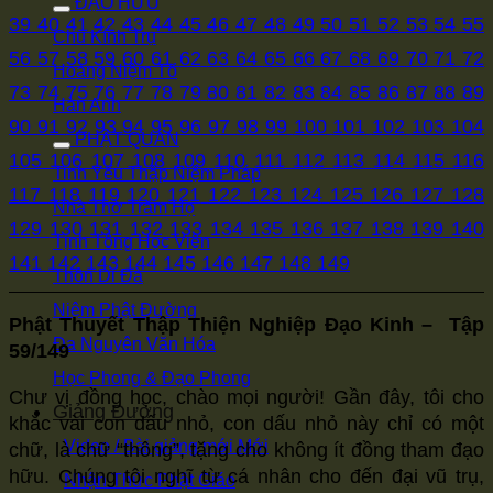
ĐẠO HỮU
39
40
41
42
43
44
45
46
47
48
49
50
51
52
53
54
55
Chu Kính Trụ
56
57
58
59
60
61
62
63
64
65
66
67
68
69
70
71
72
Hoàng Niệm Tổ
73
74
75
76
77
78
79
80
81
82
83
84
85
86
87
88
89
Hàn Anh
90
91
92
93
94
95
96
97
98
99
100
101
102
103
104
PHẬT QUÁN
105
106
107
108
109
110
111
112
113
114
115
116
Tinh Yếu Thập Niệm Pháp
117
118
119
120
121
122
123
124
125
126
127
128
Nhà Thờ Trăm Họ
129
130
131
132
133
134
135
136
137
138
139
140
Tịnh Tông Học Viện
141
142
143
144
145
146
147
148
149
Thôn Di Đà
Niệm Phật Đường
Phật Thuyết Thập Thiện Nghiệp Đạo Kinh
– Tập
Đa Nguyên Văn Hóa
59/149
Học Phong & Đạo Phong
Chư vị đồng học, chào mọi người! Gần đây, tôi cho
Giảng Đường
khắc vài con dấu nhỏ, con dấu nhỏ này chỉ có một
Video / Bài giảng mới
chữ, là chữ “thông”, tặng cho không ít đồng tham đạo
hữu. Chúng tôi nghĩ từ cá nhân cho đến đại vũ trụ,
Nhận Thức Phật Giáo