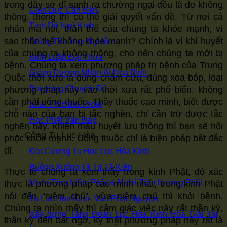
trong đây sở dĩ sanh ra chướng ngại đều là do không
Giáo Dục Căn Bản
thông, thông thì có thể giải quyết vấn đề. Từ nơi cá
Tịnh Độ Ngũ Kinh
nhân mà nói, thân thể của chúng ta khỏe mạnh, vì
sao thân thể không khỏe mạnh? Chính là vì khí huyết
Giảng Tòa Hoa Nghiêm
của chúng ta không thông, cho nên chúng ta mới bị
Kinh Luận Đại Thừa
bệnh. Chúng ta xem phương pháp trị bệnh của Trung
Giảng Đường Nhân Ái Hòa Bình
Quốc thời xưa là dùng châm cứu, dùng xoa bóp, loại
Bài giảng Chuyên Đề
phương pháp này vào thời xưa rất phổ biến, không
cần phải uống thuốc. Thầy thuốc cao minh, biết được
Khai Thị Đàm Thoại
chỗ nào của bạn bị tắc nghẽn, chỉ cần trừ được tắc
Học Phật Vấn Đáp
nghẽn này, khiến máu huyết lưu thông thì bạn sẽ hồi
Cộng Tu Lục Hòa
phục khỏe mạnh. Uống thuốc chỉ là biện pháp bất đắc
dĩ.
Đại Cương Tu Học Lục Hòa Kính
Buông Xuống Tà Tri Tà Kiến
Thực tế chúng ta xem thấy trong kinh Phật, đó xác
Mười Tâm Niệm Phật & Mười Tâm Hướng Phật
thực là phương pháp cao minh nhất, trong kinh Phật
nói đến “niệm chú”, vừa niệm chú thì khỏi bệnh.
Tu Lục Hòa Kính- Văn Phát Nguyện
Chúng ta nhìn thấy thì cảm giác việc này rất thần kỳ,
Xây dựng Tăng Đoàn Lục Hòa Kính Hóa Giải Tai
thần kỳ đến bất ngờ, kỳ thật phương pháp này rất là