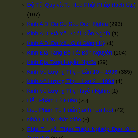
Đệ Tử Quy và Tu Học Phật Pháp (tách tập)
(107)
Kinh A Di Đà Sớ Sao Diễn Nghĩa
(293)
Kinh A Di Đà Yếu Giải Diễn Nghĩa
(1)
Kinh A Di Đà Yếu Giải Giảng Ký
(1)
Kinh Địa Tạng Bồ Tát Bổn Nguyện
(104)
Kinh Địa Tạng Huyền Nghĩa
(29)
Kinh Vô Lượng Thọ – Lần 10 – 1998
(385)
Kinh Vô Lượng Thọ – Lần 2 – 1994
(1)
Kinh Vô Lượng Thọ Huyền Nghĩa
(1)
Liễu Phàm Tứ Huấn
(20)
Liễu Phàm Tứ Huấn (tách nửa tập)
(42)
Nhận Thức Phật Giáo
(5)
Phật Thuyết Thập Thiện Nghiệp Đạo Kinh