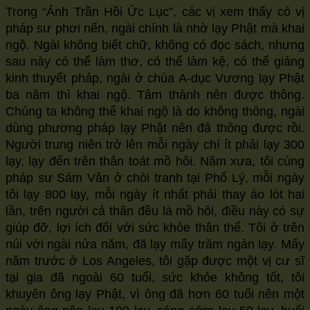
Trong “Ảnh Trần Hồi Ức Lục”, các vị xem thấy có vị
pháp sư phơi nến, ngài chính là nhờ lạy Phật mà khai
ngộ. Ngài không biết chữ, không có đọc sách, nhưng
sau này có thể làm thơ, có thể làm kệ, có thể giảng
kinh thuyết pháp, ngài ở chùa A-dục Vương lạy Phật
ba năm thì khai ngộ. Tâm thành nên được thông.
Chúng ta không thể khai ngộ là do không thông, ngài
dùng phương pháp lạy Phật nên đả thông được rồi.
Người trung niên trở lên mỗi ngày chí ít phải lạy 300
lạy, lạy đến trên thân toát mồ hôi. Năm xưa, tôi cùng
pháp sư Sám Vân ở chòi tranh tại Phố Lý, mỗi ngày
tôi lạy 800 lạy, mỗi ngày ít nhất phải thay áo lót hai
lần, trên người cả thân đều là mồ hôi, điều này có sự
giúp đỡ, lợi ích đối với sức khỏe thân thể. Tôi ở trên
núi với ngài nửa năm, đã lạy mấy trăm ngàn lạy. Mấy
năm trước ở Los Angeles, tôi gặp được một vị cư sĩ
tại gia đã ngoài 60 tuổi, sức khỏe không tốt, tôi
khuyên ông lạy Phật, vì ông đã hơn 60 tuổi nên một