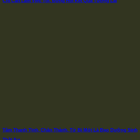
Chỉ Cần Làm Việc Tốt, Đừng Hỏi Kết Quả Tương Lai
Tâm Thanh Tịnh, Chân Thành, Từ Bi Mới Là Đạo Dưỡng Sinh
Thật Sự