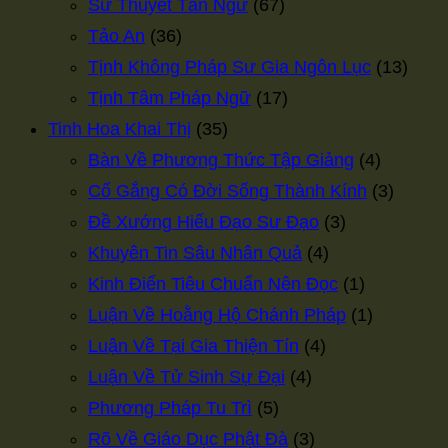
Sư Thuyết Tân Ngữ
(67)
Tảo An
(36)
Tịnh Không Pháp Sư Gia Ngôn Lục
(13)
Tịnh Tâm Pháp Ngữ
(17)
Tinh Hoa Khai Thị
(35)
Bàn Về Phương Thức Tập Giảng
(4)
Cố Gắng Có Đời Sống Thành Kính
(3)
Đề Xướng Hiếu Đạo Sư Đạo
(3)
Khuyên Tin Sâu Nhân Quả
(4)
Kinh Điển Tiêu Chuẩn Nên Đọc
(1)
Luận Về Hoằng Hộ Chánh Pháp
(1)
Luận Về Tại Gia Thiện Tín
(4)
Luận Về Tử Sinh Sự Đại
(4)
Phương Pháp Tu Trì
(5)
Rõ Về Giáo Dục Phật Đà
(3)