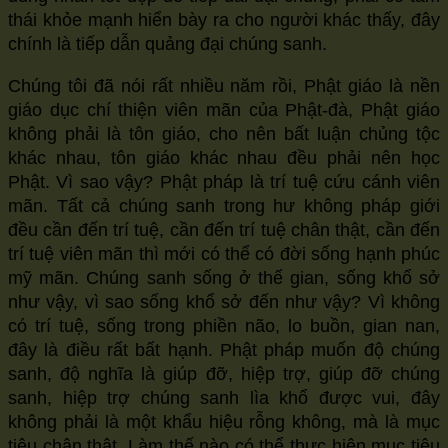
thái khỏe mạnh hiển bày ra cho người khác thấy, đây
chính là tiếp dẫn quảng đại chúng sanh.
Chúng tôi đã nói rất nhiều năm rồi, Phật giáo là nền
giáo dục chí thiện viên mãn của Phật-đà, Phật giáo
không phải là tôn giáo, cho nên bất luận chủng tộc
khác nhau, tôn giáo khác nhau đều phải nên học
Phật. Vì sao vậy? Phật pháp là trí tuệ cứu cánh viên
mãn. Tất cả chúng sanh trong hư không pháp giới
đều cần đến trí tuệ, cần đến trí tuệ chân thật, cần đến
trí tuệ viên mãn thì mới có thể có đời sống hạnh phúc
mỹ mãn. Chúng sanh sống ở thế gian, sống khổ sở
như vậy, vì sao sống khổ sở đến như vậy? Vì không
có trí tuệ, sống trong phiền não, lo buồn, gian nan,
đây là điều rất bất hạnh. Phật pháp muốn độ chúng
sanh, độ nghĩa là giúp đỡ, hiệp trợ, giúp đỡ chúng
sanh, hiệp trợ chúng sanh lìa khổ được vui, đây
không phải là một khẩu hiệu rỗng không, mà là mục
tiêu chân thật. Làm thế nào có thể thực hiện mục tiêu