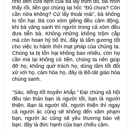
nhỏ đến cửa tiệm của bà lấy trộm đồ, bà nhìn
thấy rồi, liền gọi chúng lại hỏi: “Đủ chưa? Còn
cần nữa không? Cứ lấy thoải mái”, bà không
lo tổn hại. Bà con xóm giềng đều cảm động,
khi bà vãng sanh thì người trong cả xóm đều
đưa tiễn bà. Không những không trộm cắp
mà còn hoan hỷ bố thí, đây là tấm gương tốt
cho việc tu hành thời mạt pháp của chúng ta.
Chúng ta bị tổn hại không bao nhiêu, còn họ
cần mà lại không có tiền, chúng ta nên giúp
đỡ họ, không quở trách họ, dùng tâm tốt đối
xử với họ, cảm hóa họ, đây là Bồ-tát giáo hóa
chúng sanh.
“Sáu, tiếng tốt truyền khắp.”
Đại chúng xã hội
đều tán thán bạn là người tốt, bạn là người
thiện. Bạn là người tốt, người thiện thì ngay
cả người ác cũng sẽ không đến xâm phạm
bạn, người ác cũng sẽ yêu thương bảo vệ
bạn, đây là đức hạnh của bạn chiêu cảm.