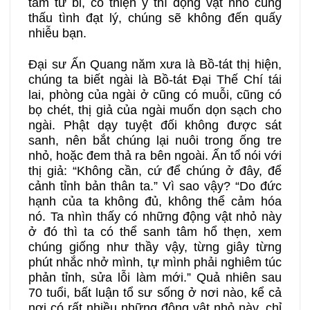
tâm từ bi, có thiện ý thì động vật nhỏ cũng
thấu tình đạt lý, chúng sẽ không đến quấy
nhiễu bạn.
Đại sư Ấn Quang năm xưa là Bồ-tát thị hiện,
chúng ta biết ngài là Bồ-tát Đại Thế Chí tái
lai, phòng của ngài ở cũng có muỗi, cũng có
bọ chét, thị giả của ngài muốn dọn sạch cho
ngài. Phật dạy tuyệt đối không được sát
sanh, nên bắt chúng lại nuôi trong ống tre
nhỏ, hoặc đem thả ra bên ngoài. Ấn tổ nói với
thị giả: “Không cần, cứ để chúng ở đây, để
cảnh tỉnh bản thân ta.” Vì sao vậy? “Do đức
hạnh của ta không đủ, không thể cảm hóa
nó. Ta nhìn thấy có những động vật nhỏ này
ở đó thì ta có thể sanh tâm hổ thẹn, xem
chúng giống như thầy vậy, từng giây từng
phút nhắc nhở mình, tự mình phải nghiêm túc
phản tỉnh, sửa lỗi làm mới.” Quả nhiên sau
70 tuổi, bất luận tổ sư sống ở nơi nào, kể cả
nơi có rất nhiều những động vật nhỏ này, chỉ