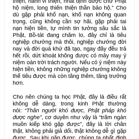
thiện, hành vi thiện, nhất định được chư Phật
hộ niệm, long thiên thiện thần bảo hộ.” Cho
dù gặp phải khổ nạn, khổ nạn không quan
trọng, cũng không cần sợ hãi, gặp phải tai
nạn hiện tiền, tự mình tin tưởng sâu sắc là
Phật, Bồ-tát đang chăm lo, đây chỉ là tiêu
nghiệp chướng mà thôi, nghiệp chướng đời
nay và đời quá khứ đã tạo, ngay đây đều trả
hết rồi, dứt khoát không được có mảy may ý
niệm oán trời trách người. Nếu có ý niệm này
hiện tiền, không những nghiệp chướng không
thể tiêu được mà còn tăng thêm, tăng trưởng
hơn.
Cho nên chúng ta học Phật, đây là điều rất
không dễ dàng, trong kinh Phật thường
nói:
“Thân người khó được, Phật pháp khó
được nghe”
, cơ duyên như vậy là “trăm ngàn
muôn kiếp khó gặp được”, đây là lời chân
thật, không phải giả dối, thật không dễ gì gặp
được. Sau khi gặp được, chúng ta nhất định