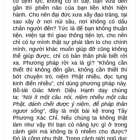
có định lực, không có trí tuệ, bạn vừa đến
gần thì phiền não của bạn liền khởi hiện
hành. Cho nên đại đức xưa xây đạo tràng, tại
sao xây ở nơi núi sâu, nơi không có dấu
chân người đến? Tức là để bạn không thuận
tiện. Hiện tại thì giao thông tiện lợi, cho nên
chỉ có tự mình thật sự phát tâm lo cho chính
mình, người khác muốn giúp đỡ cũng không
thể giúp được, chỉ có bản thân phải biết rời
xa. Phương pháp rời xa là gì? “Không cần
thiết thì không đến gần, không cần thiết thì
bớt chuyện trò, niệm Phật nhiều, đọc tụng
kinh điển nhiều”, chỉ dùng phương pháp này.
Bồ-tát Giác Minh Diệu Hạnh dạy chúng
ta:
“Nói ít một câu nói, niệm nhiều một câu
Phật, đánh chết được ý niệm, để pháp thân
ngươi sống”
, đây là một bài kệ trong Tây
Phương Xác Chỉ. Nếu chúng ta không thật
làm như vậy thì bạn có năng lực gì ở trong
cảnh giới mà không bị ô nhiễm cho được?
Đó là công phu thật. Trong cảnh giới ngũ dục