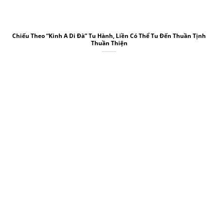
Chiếu Theo “Kinh A Di Đà” Tu Hành, Liền Có Thể Tu Đến Thuần Tịnh
Thuần Thiện