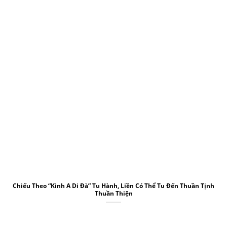
Chiếu Theo “Kinh A Di Đà” Tu Hành, Liền Có Thể Tu Đến Thuần Tịnh
Thuần Thiện