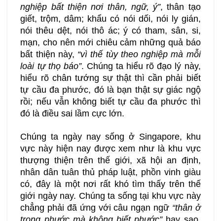
nghiệp bất thiện nơi thân, ngữ, ý”
, thân tạo
giết, trộm, dâm; khẩu có nói dối, nói ly gián,
nói thêu dệt, nói thô ác; ý có tham, sân, si,
mạn, cho nên mới chiêu cảm những quả báo
bất thiện này,
“vì thế tùy theo nghiệp mà mỗi
loài tự thọ báo”
. Chúng ta hiểu rõ đạo lý này,
hiểu rõ chân tướng sự thật thì cần phải biết
tự cầu đa phước, đó là bạn thật sự giác ngộ
rồi; nếu vẫn không biết tự cầu đa phước thì
đó là điều sai lầm cực lớn.
Chúng ta ngày nay sống ở Singapore, khu
vực này hiện nay được xem như là khu vực
thượng thiện trên thế giới, xã hội an định,
nhân dân tuân thủ pháp luật, phồn vinh giàu
có, đây là một nơi rất khó tìm thấy trên thế
giới ngày nay. Chúng ta sống tại khu vực này
chẳng phải đã ứng với câu ngạn ngữ
“thân ở
trong phước mà không biết phước”
hay sao.