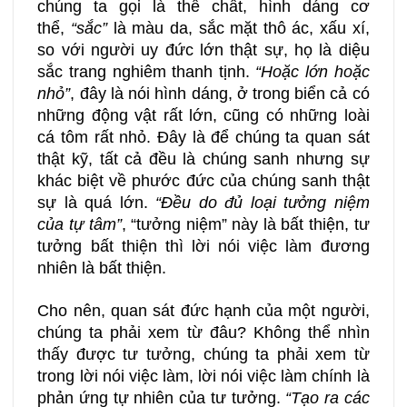
chúng ta gọi là thể chất, hình dáng cơ
thể,
“sắc”
là màu da, sắc mặt thô ác, xấu xí,
so với người uy đức lớn thật sự, họ là diệu
sắc trang nghiêm thanh tịnh.
“Hoặc lớn hoặc
nhỏ”
, đây là nói hình dáng, ở trong biển cả có
những động vật rất lớn, cũng có những loài
cá tôm rất nhỏ. Đây là để chúng ta quan sát
thật kỹ, tất cả đều là chúng sanh nhưng sự
khác biệt về phước đức của chúng sanh thật
sự là quá lớn.
“Đều do đủ loại tưởng niệm
của tự tâm”
, “tưởng niệm” này là bất thiện, tư
tưởng bất thiện thì lời nói việc làm đương
nhiên là bất thiện.
Cho nên, quan sát đức hạnh của một người,
chúng ta phải xem từ đâu? Không thể nhìn
thấy được tư tưởng, chúng ta phải xem từ
trong lời nói việc làm, lời nói việc làm chính là
phản ứng tự nhiên của tư tưởng.
“Tạo ra các