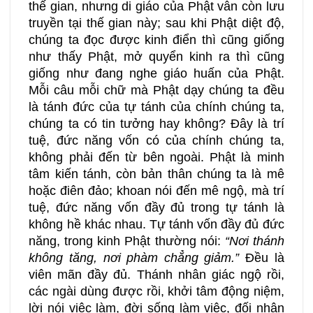
thế gian, nhưng di giáo của Phật vẫn còn lưu
truyền tại thế gian này; sau khi Phật diệt độ,
chúng ta đọc được kinh điển thì cũng giống
như thấy Phật, mở quyển kinh ra thì cũng
giống như đang nghe giáo huấn của Phật.
Mỗi câu mỗi chữ mà Phật dạy chúng ta đều
là tánh đức của tự tánh của chính chúng ta,
chúng ta có tin tưởng hay không? Đây là trí
tuệ, đức năng vốn có của chính chúng ta,
không phải đến từ bên ngoài. Phật là minh
tâm kiến tánh, còn bản thân chúng ta là mê
hoặc điên đảo; khoan nói đến mê ngộ, mà trí
tuệ, đức năng vốn đầy đủ trong tự tánh là
không hề khác nhau. Tự tánh vốn đầy đủ đức
năng, trong kinh Phật thường nói:
“Nơi thánh
không tăng, nơi phàm chẳng giảm.”
Đều là
viên mãn đầy đủ. Thánh nhân giác ngộ rồi,
các ngài dùng được rồi, khởi tâm động niệm,
lời nói việc làm, đời sống làm việc, đối nhân