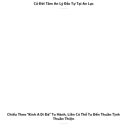
Cả Đời Tâm An Lý Đắc Tự Tại An Lạc
Chiếu Theo “Kinh A Di Đà” Tu Hành, Liền Có Thể Tu Đến Thuần Tịnh
Thuần Thiện