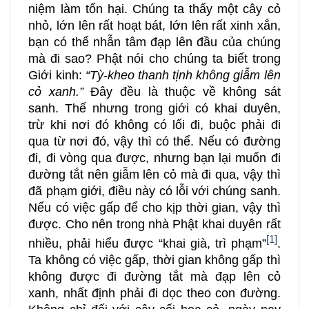
niệm làm tổn hại. Chúng ta thấy một cây cỏ
nhỏ, lớn lên rất hoạt bát, lớn lên rất xinh xắn,
bạn có thể nhẫn tâm đạp lên đầu của chúng
mà đi sao? Phật nói cho chúng ta biết trong
Giới kinh:
“Tỳ-kheo thanh tịnh không giẫm lên
cỏ xanh.”
Đây đều là thuộc về không sát
sanh. Thế nhưng trong giới có khai duyên,
trừ khi nơi đó không có lối đi, buộc phải đi
qua từ nơi đó, vậy thì có thể. Nếu có đường
đi, đi vòng qua được, nhưng bạn lại muốn đi
đường tắt nên giẫm lên cỏ mà đi qua, vậy thì
đã phạm giới, điều này có lỗi với chúng sanh.
Nếu có việc gấp để cho kịp thời gian, vậy thì
được. Cho nên trong nhà Phật khai duyên rất
[1]
nhiều, phải hiểu được “khai già, trì phạm”
.
Ta không có việc gấp, thời gian không gấp thì
không được đi đường tắt mà đạp lên cỏ
xanh, nhất định phải đi dọc theo con đường.