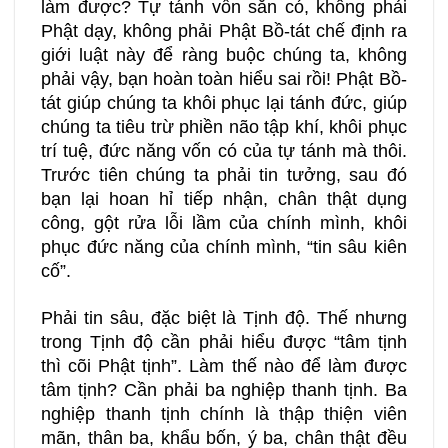
làm được? Tự tánh vốn sẵn có, không phải
Phật dạy, không phải Phật Bồ-tát chế định ra
giới luật này để ràng buộc chúng ta, không
phải vậy, bạn hoàn toàn hiểu sai rồi! Phật Bồ-
tát giúp chúng ta khôi phục lại tánh đức, giúp
chúng ta tiêu trừ phiền não tập khí, khôi phục
trí tuệ, đức năng vốn có của tự tánh mà thôi.
Trước tiên chúng ta phải tin tưởng, sau đó
bạn lại hoan hỉ tiếp nhận, chân thật dụng
công, gột rửa lỗi lầm của chính mình, khôi
phục đức năng của chính mình, “tin sâu kiên
cố”.
Phải tin sâu, đặc biệt là Tịnh độ. Thế nhưng
trong Tịnh độ cần phải hiểu được “tâm tịnh
thì cõi Phật tịnh”. Làm thế nào để làm được
tâm tịnh? Cần phải ba nghiệp thanh tịnh. Ba
nghiệp thanh tịnh chính là thập thiện viên
mãn, thân ba, khẩu bốn, ý ba, chân thật đều