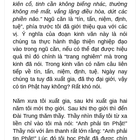
kiên cố, tinh cần không biếng nhác, thường
không mê mất, vắng lặng điều hòa, dứt các
phiền não.”
Ngũ căn là “tín, tấn, niệm, định,
tuệ”, phía trước tôi đã giới thiệu qua với các
vị. Ý nghĩa của đoạn kinh văn này là nói
chúng ta thực hành thập thiện nghiệp đạo
vào trong ngũ căn, nếu có thể đạt được hiệu
quả thì đó chính là “trang nghiêm” mà trong
kinh đã nói. Trong kinh văn có năm câu liên
tiếp về tín, tấn, niệm, định, tuệ. Ngày nay
chúng ta tuy đã xuất gia, đã thọ đại giới, vậy
có tin Phật hay không? Rất khó nói.
Năm xưa tôi xuất gia, sau khi xuất gia hai
năm tôi mới thọ giới. Sau khi thọ giới thì đến
Đài Trung thăm thầy. Thầy nhìn thấy tôi từ xa
liền chỉ vào tôi mà nói: “Anh phải tin Phật!”
Thầy nói với âm thanh rất lớn rằng: “Anh phải
tin Phật!” Lúc đó tôi học Phật đã được chín