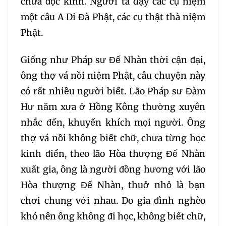
chưa đọc kinh. Người ta dạy các cụ niệm
một câu A Di Đà Phật, các cụ thật thà niệm
156
157
158
159
Phật.
160
161
162
163
Giống như Pháp sư Đế Nhàn thời cận đại,
ông thợ vá nồi niệm Phật, câu chuyện này
164
165
166
167
có rất nhiều người biết. Lão Pháp sư Đàm
Hư năm xưa ở Hồng Kông thường xuyên
168
169
170
171
nhắc đến, khuyến khích mọi người. Ông
thợ vá nồi không biết chữ, chưa từng học
172
173
174
175
kinh điển, theo lão Hòa thượng Đế Nhàn
176
177
178
179
xuất gia, ông là người đồng hương với lão
Hòa thượng Đế Nhàn, thuở nhỏ là bạn
180
181
182
183
chơi chung với nhau. Do gia đình nghèo
khó nên ông không đi học, không biết chữ,