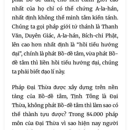
075
076
077
nhất của họ chỉ có thể chứng A-la-hán,
nhất định không thể minh tâm kiến tánh.
078
079
080
Chúng ta gọi pháp giới tứ thánh là Thanh
Văn, Duyên Giác, A-la-hán, Bích-chi Phật,
081
082
083
lên cao hơn nhất định là “hồi tiểu hướng
084
085
086
đại”, chính là phát Bồ-đề tâm, vừa phát Bồ-
đề tâm thì liền hồi tiểu hướng đại, chúng
087
088
089
ta phải biết đạo lí này.
Pháp Đại Thừa được xây dựng trên nền
090
091
092
tảng của Bồ-đề tâm, Tịnh Tông là Đại
Thừa, không phát Bồ-đề tâm thì làm sao có
093
094
095
thể thành tựu được? Trong 84.000 pháp
096
097
098
môn của Đại Thừa vì sao hiện nay người