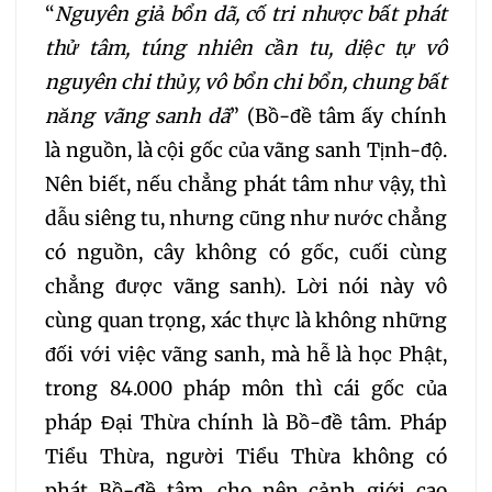
“
Nguyên giả bổn dã, cố tri nhược bất phát
054
055
056
thử tâm, túng nhiên cần tu, diệc tự vô
nguyên chi thủy, vô bổn chi bổn, chung bất
057
058
059
năng vãng sanh dã
” (Bồ-đề tâm ấy chính
là nguồn, là cội gốc của vãng sanh Tịnh-độ.
060
061
062
Nên biết, nếu chẳng phát tâm như vậy, thì
dẫu siêng tu, nhưng cũng như nước chẳng
063
064
065
có nguồn, cây không có gốc, cuối cùng
chẳng được vãng sanh). Lời nói này vô
066
067
068
cùng quan trọng, xác thực là không những
đối với việc vãng sanh, mà hễ là học Phật,
069
070
071
trong 84.000 pháp môn thì cái gốc của
pháp Đại Thừa chính là Bồ-đề tâm. Pháp
072
073
074
Tiểu Thừa, người Tiểu Thừa không có
phát Bồ-đề tâm, cho nên cảnh giới cao