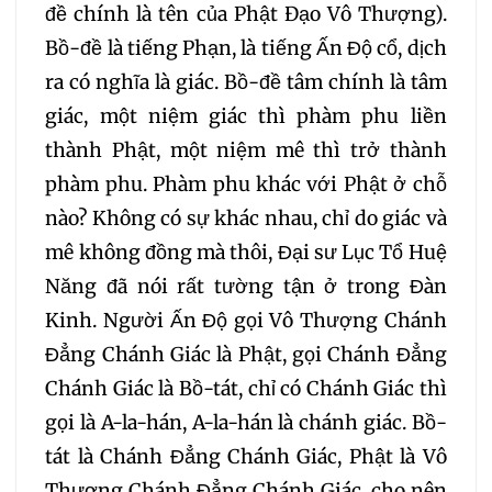
đề chính là tên của Phật Ðạo Vô Thượng).
352
353
354
Bồ-đề là tiếng Phạn, là tiếng Ấn Độ cổ, dịch
ra có nghĩa là giác. Bồ-đề tâm chính là tâm
355
356
357
giác, một niệm giác thì phàm phu liền
thành Phật, một niệm mê thì trở thành
358
359
360
phàm phu. Phàm phu khác với Phật ở chỗ
nào? Không có sự khác nhau, chỉ do giác và
361
362
363
mê không đồng mà thôi, Đại sư Lục Tổ Huệ
Năng đã nói rất tường tận ở trong Đàn
364
365
366
Kinh. Người Ấn Độ gọi Vô Thượng Chánh
Đẳng Chánh Giác là Phật, gọi Chánh Đẳng
367
368
369
Chánh Giác là Bồ-tát, chỉ có Chánh Giác thì
gọi là A-la-hán, A-la-hán là chánh giác. Bồ-
370
371
372
tát là Chánh Đẳng Chánh Giác, Phật là Vô
Thượng Chánh Đẳng Chánh Giác, cho nên