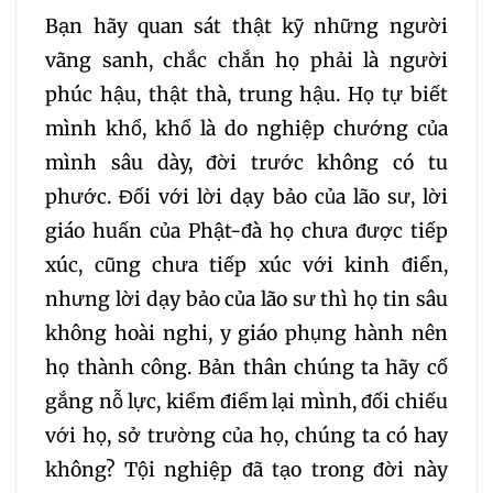
Bạn hãy quan sát thật kỹ những người
260
261
262
vãng sanh, chắc chắn họ phải là người
phúc hậu, thật thà, trung hậu. Họ tự biết
263
264
265
mình khổ, khổ là do nghiệp chướng của
mình sâu dày, đời trước không có tu
266
267
268
phước. Đối với lời dạy bảo của lão sư, lời
giáo huấn của Phật-đà họ chưa được tiếp
269
270
271
xúc, cũng chưa tiếp xúc với kinh điển,
nhưng lời dạy bảo của lão sư thì họ tin sâu
272
273
274
không hoài nghi, y giáo phụng hành nên
họ thành công. Bản thân chúng ta hãy cố
275
276
277
gắng nỗ lực, kiểm điểm lại mình, đối chiếu
278
279
280
với họ, sở trường của họ, chúng ta có hay
không? Tội nghiệp đã tạo trong đời này