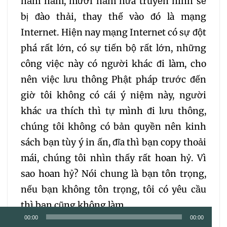
năm năm, mười năm nữa truyền hình sẽ
bị đào thải, thay thế vào đó là mạng
Internet. Hiện nay mạng Internet có sự đột
phá rất lớn, có sự tiến bộ rất lớn, những
công việc này có người khác đi làm, cho
nên việc lưu thông Phật pháp trước đến
giờ tôi không có cái ý niệm này, người
khác ưa thích thì tự mình đi lưu thông,
chúng tôi không có bản quyền nên kinh
sách bạn tùy ý in ấn, đĩa thì bạn copy thoải
mái, chúng tôi nhìn thấy rất hoan hỷ. Vì
sao hoan hỷ? Nói chung là bạn tôn trọng,
nếu bạn không tôn trọng, tôi có yêu cầu
thì bạn cũng không làm.
Trình
00:00
00:00