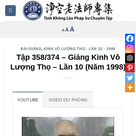
Bỏ
qua
nội
Increase
A
Reset
A
Decrease
A
dung
font
font
font
size.
size.
size.
BÀI GIẢNG
,
KINH VÔ LƯỢNG THỌ - LẦN 10 - 1998
Tập 358/374 – Giảng Kinh Vô
Lượng Thọ – Lần 10 (Năm 1998)
YOUTUBE
VIDEO DỰ PHÒNG