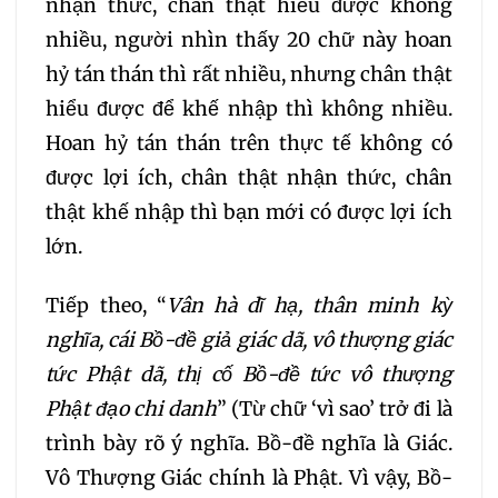
nhận thức, chân thật hiểu được không
328
329
330
nhiều, người nhìn thấy 20 chữ này hoan
331
332
333
hỷ tán thán thì rất nhiều, nhưng chân thật
hiểu được để khế nhập thì không nhiều.
334
335
336
Hoan hỷ tán thán trên thực tế không có
được lợi ích, chân thật nhận thức, chân
337
338
339
thật khế nhập thì bạn mới có được lợi ích
lớn.
340
341
342
Tiếp theo, “
Vân hà dĩ hạ, thân minh kỳ
343
344
345
nghĩa, cái Bồ-đề giả giác dã, vô thượng giác
tức Phật dã, thị cố Bồ-đề tức vô thượng
346
347
348
Phật đạo chi danh
” (Từ chữ ‘vì sao’ trở đi là
trình bày rõ ý nghĩa. Bồ-đề nghĩa là Giác.
349
350
351
Vô Thượng Giác chính là Phật. Vì vậy, Bồ-