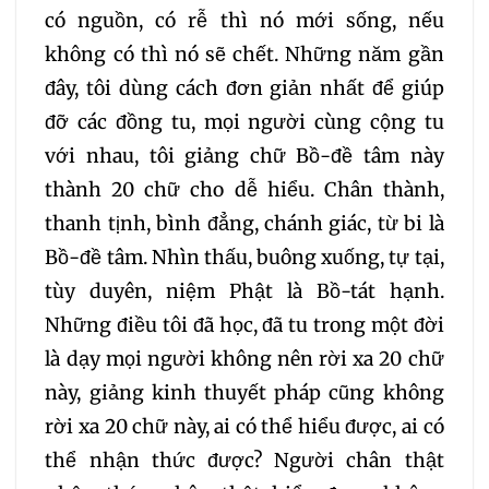
có nguồn, có rễ thì nó mới sống, nếu
305
306
307
không có thì nó sẽ chết. Những năm gần
đây, tôi dùng cách đơn giản nhất để giúp
308
309
310
đỡ các đồng tu, mọi người cùng cộng tu
với nhau, tôi giảng chữ Bồ-đề tâm này
311
312
313
314
thành 20 chữ cho dễ hiểu. Chân thành,
thanh tịnh, bình đẳng, chánh giác, từ bi là
315
316
317
318
Bồ-đề tâm. Nhìn thấu, buông xuống, tự tại,
tùy duyên, niệm Phật là Bồ-tát hạnh.
319
320
321
Những điều tôi đã học, đã tu trong một đời
là dạy mọi người không nên rời xa 20 chữ
322
323
324
này, giảng kinh thuyết pháp cũng không
rời xa 20 chữ này, ai có thể hiểu được, ai có
325
326
327
thể nhận thức được? Người chân thật