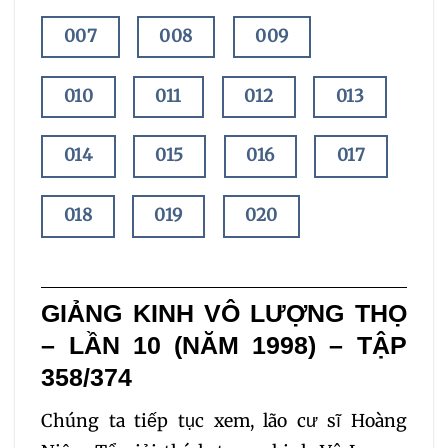
007
008
009
010
011
012
013
014
015
016
017
018
019
020
021
022
023
GIẢNG KINH VÔ LƯỢNG THỌ
024
025
026
– LẦN 10 (NĂM 1998) – TẬP
358/374
027
028
029
Chúng ta tiếp tục xem, lão cư sĩ Hoàng