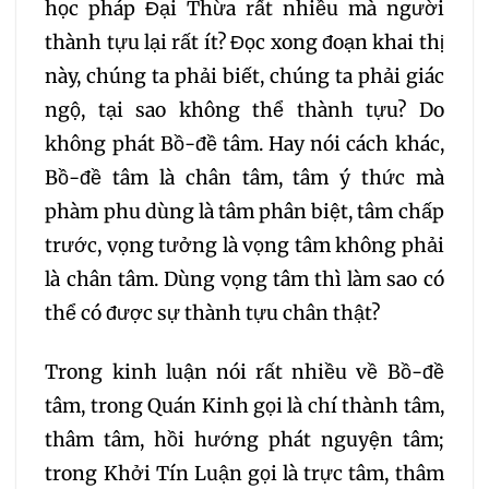
học pháp Đại Thừa rất nhiều mà người
099
100
101
thành tựu lại rất ít? Đọc xong đoạn khai thị
này, chúng ta phải biết, chúng ta phải giác
102
103
104
ngộ, tại sao không thể thành tựu? Do
không phát Bồ-đề tâm. Hay nói cách khác,
105
106
107
Bồ-đề tâm là chân tâm, tâm ý thức mà
phàm phu dùng là tâm phân biệt, tâm chấp
108
109
110
111
trước, vọng tưởng là vọng tâm không phải
là chân tâm. Dùng vọng tâm thì làm sao có
112
113
114
115
thể có được sự thành tựu chân thật?
116
117
118
119
Trong kinh luận nói rất nhiều về Bồ-đề
tâm, trong Quán Kinh gọi là chí thành tâm,
120
121
122
123
thâm tâm, hồi hướng phát nguyện tâm;
trong Khởi Tín Luận gọi là trực tâm, thâm