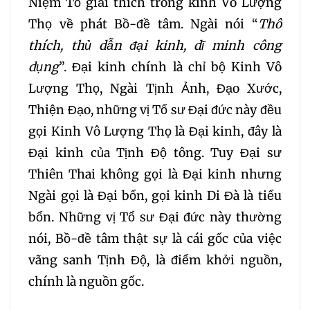
Niệm Tổ giải thích trong kinh Vô Lượng
030
031
032
Thọ về phát Bồ-đề tâm. Ngài nói “
Thô
033
034
035
thích, thủ dẫn đại kinh, dĩ minh công
dụng
”. Đại kinh chính là chỉ bộ Kinh Vô
036
037
038
Lượng Thọ, Ngài Tịnh Ảnh, Đạo Xước,
Thiện Đạo, những vị Tổ sư Đại đức này đều
039
040
041
gọi Kinh Vô Lượng Thọ là Đại kinh, đây là
Đại kinh của Tịnh Độ tông. Tuy Đại sư
042
043
044
Thiên Thai không gọi là Đại kinh nhưng
Ngài gọi là Đại bổn, gọi kinh Di Đà là tiểu
045
046
047
bổn. Những vị Tổ sư Đại đức này thường
nói, Bồ-đề tâm thật sự là cái gốc của việc
048
049
050
vãng sanh Tịnh Độ, là điểm khởi nguồn,
chính là nguồn gốc.
051
052
053