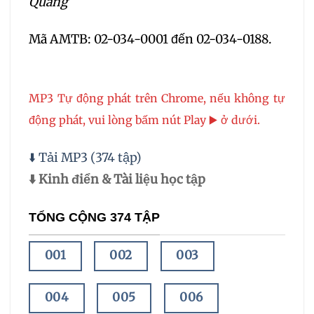
Quang
Mã AMTB: 02-034-0001 đến 02-034-0188.
MP3 Tự động phát trên Chrome, nếu không tự
động phát, vui lòng bấm nút Play ▶️ ở dưới.
⬇️ Tải MP3 (374 tập)
⬇️ Kinh điển & Tài liệu học tập
TỔNG CỘNG 374 TẬP
001
002
003
004
005
006