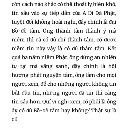
236
237
238
còn cách nào khác có thể thoát ly biển khổ,
tin sâu vào sự tiếp dẫn của A Di Đà Phật,
239
240
241
tuyệt đối không hoài nghi, đây chính là đại
Bồ-đề tâm. Ông thành tâm thành ý mà
242
243
244
niệm thì đã có đủ chí thành tâm, có được
niềm tin này vậy là có đủ thâm tâm. Kết
245
246
247
quả ba năm niệm Phật, ông đứng an nhiên
tự tại mà vãng sanh, đây chính là hồi
248
249
250
hướng phát nguyện tâm, ông làm cho mọi
người xem, để cho những người không tin
251
252
253
bắt đầu tin, những người đã tin thì càng
tin sâu hơn. Quí vị nghĩ xem, có phải là ông
254
255
256
ấy có đủ Bồ-đề tâm hay không? Thật sự là
đủ.
257
258
259