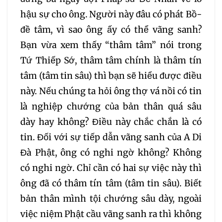
hậu sự cho ông. Người này đâu có phát Bồ-
213
214
215
216
đề tâm, vì sao ông ấy có thể vãng sanh?
Bạn vừa xem thấy “thâm tâm” nói trong
217
218
219
220
Tứ Thiếp Sớ, thâm tâm chính là thâm tín
tâm (tâm tin sâu) thì bạn sẽ hiểu được điều
221
222
223
này. Nếu chúng ta hỏi ông thợ vá nồi có tin
là nghiệp chướng của bản thân quá sâu
224
225
226
dày hay không? Điều này chắc chắn là có
227
228
229
tin. Đối với sự tiếp dẫn vãng sanh của A Di
Đà Phật, ông có nghi ngờ không? Không
230
231
232
có nghi ngờ. Chỉ cần có hai sự việc này thì
ông đã có thâm tín tâm (tâm tin sâu). Biết
233
234
235
bản thân mình tội chướng sâu dày, ngoài
việc niệm Phật cầu vãng sanh ra thì không