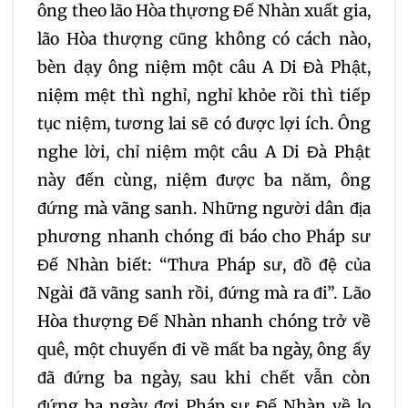
184
185
186
187
ông theo lão Hòa thựơng Đế Nhàn xuất gia,
lão Hòa thượng cũng không có cách nào,
188
189
190
191
bèn dạy ông niệm một câu A Di Đà Phật,
niệm mệt thì nghỉ, nghỉ khỏe rồi thì tiếp
192
193
194
195
tục niệm, tương lai sẽ có được lợi ích. Ông
nghe lời, chỉ niệm một câu A Di Đà Phật
196
197
198
199
này đến cùng, niệm được ba năm, ông
đứng mà vãng sanh. Những người dân địa
200
201
202
phương nhanh chóng đi báo cho Pháp sư
Đế Nhàn biết: “Thưa Pháp sư, đồ đệ của
203
204
205
Ngài đã vãng sanh rồi, đứng mà ra đi”. Lão
Hòa thượng Đế Nhàn nhanh chóng trở về
206
207
208
quê, một chuyến đi về mất ba ngày, ông ấy
đã đứng ba ngày, sau khi chết vẫn còn
209
210
211
212
đứng ba ngày đợi Pháp sư Đế Nhàn về lo