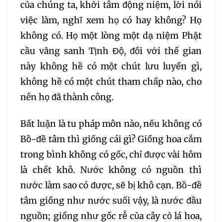
281
282
283
của chúng ta, khởi tâm động niệm, lời nói
việc làm, nghĩ xem họ có hay không? Họ
284
285
286
không có. Họ một lòng một dạ niệm Phật
cầu vãng sanh Tịnh Độ, đối với thế gian
287
288
289
này không hề có một chút lưu luyến gì,
không hề có một chút tham chấp nào, cho
290
291
292
nên họ đã thành công.
293
294
295
Bất luận là tu pháp môn nào, nếu không có
Bồ-đề tâm thì giống cái gì? Giống hoa cắm
296
297
298
trong bình không có gốc, chỉ được vài hôm
là chết khô. Nước không có nguồn thì
299
300
301
nước làm sao có được, sẽ bị khô cạn. Bồ-đề
tâm giống như nước suối vậy, là nước đầu
302
303
304
nguồn; giống như gốc rễ của cây cỏ lá hoa,