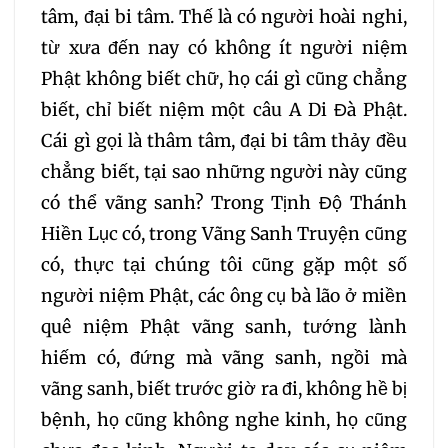
124
125
126
127
tâm, đại bi tâm. Thế là có người hoài nghi,
từ xưa đến nay có không ít người niệm
128
129
130
131
Phật không biết chữ, họ cái gì cũng chẳng
biết, chỉ biết niệm một câu A Di Đà Phật.
132
133
134
135
Cái gì gọi là thâm tâm, đại bi tâm thảy đều
chẳng biết, tại sao những người này cũng
136
137
138
139
có thể vãng sanh? Trong Tịnh Độ Thánh
Hiền Lục có, trong Vãng Sanh Truyện cũng
140
141
142
143
có, thực tại chúng tôi cũng gặp một số
người niệm Phật, các ông cụ bà lão ở miền
144
145
146
147
quê niệm Phật vãng sanh, tướng lành
hiếm có, đứng mà vãng sanh, ngồi mà
148
149
150
151
vãng sanh, biết trước giờ ra đi, không hề bị
bệnh, họ cũng không nghe kinh, họ cũng
152
153
154
155