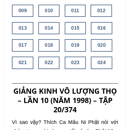
009
010
011
012
013
014
015
016
017
018
019
020
021
022
023
024
025
026
027
028
GIẢNG KINH VÔ LƯỢNG THỌ
029
030
031
032
– LẦN 10 (NĂM 1998) – TẬP
20/374
033
034
035
036
Vì sao vậy? Thích Ca Mâu Ni Phật nói với