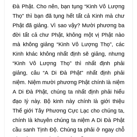
Đà Phật. Cho nên, bạn tụng “Kinh Vô Lượng
069
070
071
072
Thọ” thì bạn đã tụng hết tất cả Kinh mà chư
Phật đã giảng. Vì sao vậy? Mười phương ba
073
074
075
076
đời tất cả chư Phật, không một vị Phật nào
mà không giảng “Kinh Vô Lượng Thọ”, các
077
078
079
080
Kinh khác không nhất định sẽ giảng, nhưng
“Kinh Vô Lượng Thọ” thì nhất định phải
081
082
083
084
giảng, câu “A Di Đà Phật” nhất định phải
niệm. Niệm mười phương Phật chính là niệm
085
086
087
088
A Di Đà Phật, chúng ta nhất định phải hiểu
đạo lý này. Bộ kinh này chính là giới thiệu
089
090
091
092
Thế giới Tây Phương Cực Lạc cho chúng ta,
chính là khuyên chúng ta niệm A Di Đà Phật
093
094
095
096
cầu sanh Tịnh Độ. Chúng ta phải ở ngay chỗ