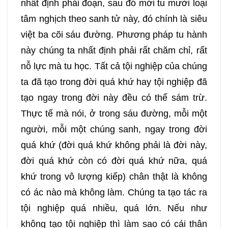
nhất định phải đoạn, sau đó mới tu mười loại
249
250
251
252
tâm nghịch theo sanh tử này, đó chính là siêu
việt ba cõi sáu đường. Phương pháp tu hành
253
254
255
256
này chúng ta nhất định phải rất chăm chỉ, rất
nỗ lực mà tu học. Tất cả tội nghiệp của chúng
257
258
259
260
ta đã tạo trong đời quá khứ hay tội nghiệp đã
tạo ngay trong đời này đều có thể sám trừ.
261
262
263
264
Thực tế mà nói, ở trong sáu đường, mỗi một
người, mỗi một chúng sanh, ngay trong đời
265
266
267
268
quá khứ (đời quá khứ không phải là đời này,
đời quá khứ còn có đời quá khứ nữa, quá
269
270
271
272
khứ trong vô lượng kiếp) chân thật là không
có ác nào mà không làm. Chúng ta tạo tác ra
273
274
275
276
tội nghiệp quá nhiều, quá lớn. Nếu như
không tạo tội nghiệp thì làm sao có cái thân