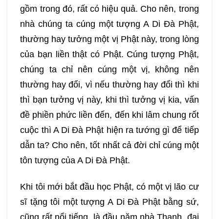
337
338
339
340
gồm trong đó, rất có hiệu quả. Cho nên, trong
nhà chúng ta cúng một tượng A Di Đà Phật,
341
342
343
344
thường hay tưởng một vị Phật này, trong lòng
của bạn liền thật có Phật. Cúng tượng Phật,
345
346
347
348
chúng ta chỉ nên cúng một vị, không nên
thường hay đổi, vì nếu thường hay đổi thì khi
349
350
351
352
thì bạn tưởng vị này, khi thì tưởng vị kia, vấn
đề phiền phức liền đến, đến khi lâm chung rốt
353
354
355
356
cuộc thì A Di Đà Phật hiện ra tướng gì để tiếp
dẫn ta? Cho nên, tốt nhất cả đời chỉ cúng một
357
358
359
360
tôn tượng của A Di Đà Phật.
361
362
363
364
Khi tôi mới bắt đầu học Phật, có một vị lão cư
sĩ tặng tôi một tượng A Di Đà Phật bằng sứ,
365
366
367
368
cũng rất nổi tiếng, là đầu năm nhà Thanh, đại