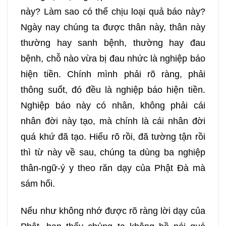
277
278
279
280
này? Làm sao có thể chịu loại quả báo này?
Ngày nay chúng ta được thân này, thân này
281
282
283
284
thường hay sanh bệnh, thường hay đau
bệnh, chỗ nào vừa bị đau nhức là nghiệp báo
285
286
287
288
hiện tiền. Chính mình phải rõ ràng, phải
thông suốt, đó đều là nghiệp báo hiện tiền.
289
290
291
292
Nghiệp báo này có nhân, không phải cái
nhân đời này tạo, mà chính là cái nhân đời
293
294
295
296
quá khứ đã tạo. Hiểu rõ rồi, đã tường tận rồi
thì từ này về sau, chúng ta dùng ba nghiệp
297
298
299
300
thân-ngữ-ý y theo răn dạy của Phật Đà mà
sám hối.
301
302
303
304
Nếu như không nhớ được rõ ràng lời dạy của
305
306
307
308