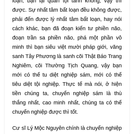
loạn, bạn lại quán tội tánh không, vậy thì
157
158
159
160
được. Sự nhất tâm bất loạn đều không được,
phải đến được lý nhất tâm bất loạn, hay nói
161
162
163
164
cách khác, bạn đã đoạn kiến tư phiền não,
đoạn trần sa phiền não, phá một phần vô
165
166
167
168
minh thì bạn siêu việt mười pháp giới, vãng
169
170
171
172
sanh Tây Phương là sanh cõi Thật Báo Trang
Nghiêm, cõi Thường Tịch Quang, vậy bạn
173
174
175
176
mới có thể tu diệt nghiệp sám, mới có thể
tiêu diệt tội nghiệp. Thực tế mà nói, ở hiện
177
178
179
180
tiền chúng ta, chuyển nghiệp sám là thù
thắng nhất, cao minh nhất, chúng ta có thể
181
182
183
184
chuyển nghiệp được thì tốt.
185
186
187
188
Cư sĩ Lý Mộc Nguyên chính là chuyển nghiệp