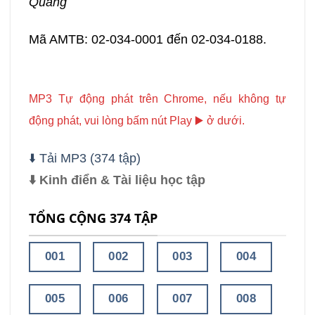
Quang
Mã AMTB: 02-034-0001 đến 02-034-0188.
MP3 Tự động phát trên Chrome, nếu không tự
động phát, vui lòng bấm nút Play ▶️ ở dưới.
⬇️ Tải MP3 (374 tập)
⬇️ Kinh điển & Tài liệu học tập
TỔNG CỘNG 374 TẬP
001
002
003
004
005
006
007
008