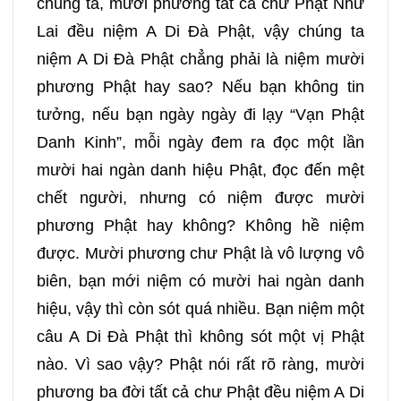
chúng ta, mười phương tất cả chư Phật Như
037
038
039
040
Lai đều niệm A Di Đà Phật, vậy chúng ta
niệm A Di Đà Phật chẳng phải là niệm mười
041
042
043
044
phương Phật hay sao? Nếu bạn không tin
045
046
047
048
tưởng, nếu bạn ngày ngày đi lạy “Vạn Phật
Danh Kinh”, mỗi ngày đem ra đọc một lần
049
050
051
052
mười hai ngàn danh hiệu Phật, đọc đến mệt
chết người, nhưng có niệm được mười
053
054
055
056
phương Phật hay không? Không hề niệm
được. Mười phương chư Phật là vô lượng vô
057
058
059
060
biên, bạn mới niệm có mười hai ngàn danh
hiệu, vậy thì còn sót quá nhiều. Bạn niệm một
061
062
063
064
câu A Di Đà Phật thì không sót một vị Phật
nào. Vì sao vậy? Phật nói rất rõ ràng, mười
065
066
067
068
phương ba đời tất cả chư Phật đều niệm A Di