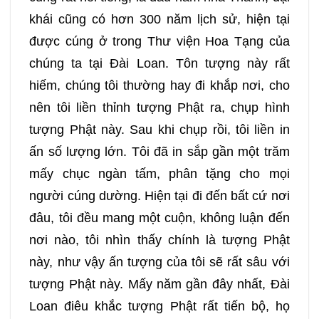
khái cũng có hơn 300 năm lịch sử, hiện tại
369
370
371
372
được cúng ở trong Thư viện Hoa Tạng của
chúng ta tại Đài Loan. Tôn tượng này rất
373
374
hiếm, chúng tôi thường hay đi khắp nơi, cho
nên tôi liền thỉnh tượng Phật ra, chụp hình
tượng Phật này. Sau khi chụp rồi, tôi liền in
ấn số lượng lớn. Tôi đã in sắp gần một trăm
mấy chục ngàn tấm, phân tặng cho mọi
người cúng dường. Hiện tại đi đến bất cứ nơi
đâu, tôi đều mang một cuộn, không luận đến
nơi nào, tôi nhìn thấy chính là tượng Phật
này, như vậy ấn tượng của tôi sẽ rất sâu với
tượng Phật này. Mấy năm gần đây nhất, Đài
Loan điêu khắc tượng Phật rất tiến bộ, họ