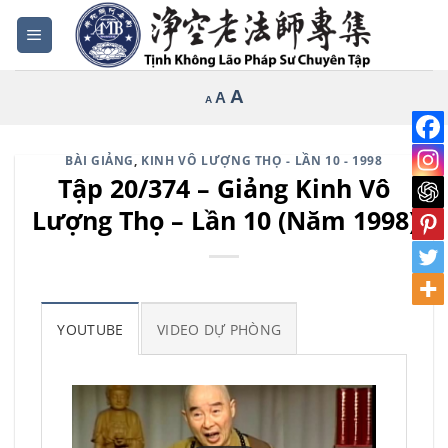
Bỏ
qua
nội
Increase
A
Reset
A
Decrease
A
dung
font
font
font
size.
size.
size.
BÀI GIẢNG
,
KINH VÔ LƯỢNG THỌ - LẦN 10 - 1998
Tập 20/374 – Giảng Kinh Vô
Lượng Thọ – Lần 10 (Năm 1998)
YOUTUBE
VIDEO DỰ PHÒNG