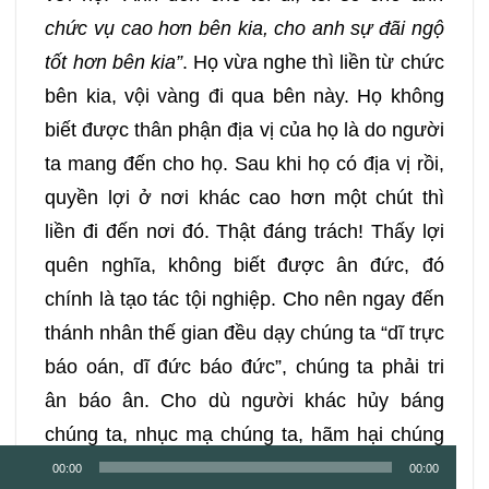
chức vụ cao hơn bên kia, cho anh sự đãi ngộ
tốt hơn bên kia”
. Họ vừa nghe thì liền từ chức
bên kia, vội vàng đi qua bên này. Họ không
biết được thân phận địa vị của họ là do người
ta mang đến cho họ. Sau khi họ có địa vị rồi,
quyền lợi ở nơi khác cao hơn một chút thì
liền đi đến nơi đó. Thật đáng trách! Thấy lợi
quên nghĩa, không biết được ân đức, đó
chính là tạo tác tội nghiệp. Cho nên ngay đến
thánh nhân thế gian đều dạy chúng ta “dĩ trực
báo oán, dĩ đức báo đức”, chúng ta phải tri
ân báo ân. Cho dù người khác hủy báng
chúng ta, nhục mạ chúng ta, hãm hại chúng
Trình
ta, chúng ta cũng dùng tâm thanh tịnh đối đãi
00:00
00:00