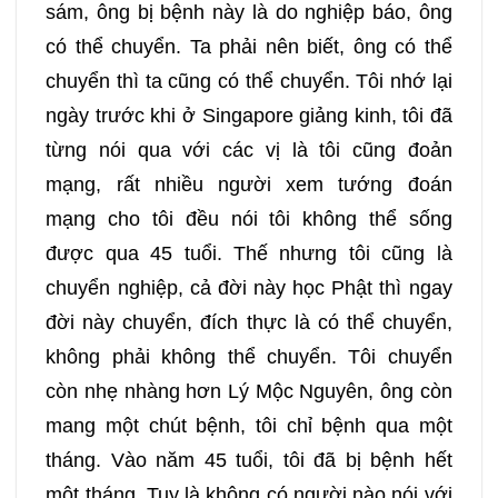
sám, ông bị bệnh này là do nghiệp báo, ông
189
190
191
192
có thể chuyển. Ta phải nên biết, ông có thể
chuyển thì ta cũng có thể chuyển. Tôi nhớ lại
193
194
195
196
ngày trước khi ở Singapore giảng kinh, tôi đã
từng nói qua với các vị là tôi cũng đoản
197
198
199
200
mạng, rất nhiều người xem tướng đoán
mạng cho tôi đều nói tôi không thể sống
201
202
203
204
được qua 45 tuổi. Thế nhưng tôi cũng là
chuyển nghiệp, cả đời này học Phật thì ngay
205
206
207
208
đời này chuyển, đích thực là có thể chuyển,
không phải không thể chuyển. Tôi chuyển
209
210
211
212
còn nhẹ nhàng hơn Lý Mộc Nguyên, ông còn
mang một chút bệnh, tôi chỉ bệnh qua một
213
214
215
216
tháng. Vào năm 45 tuổi, tôi đã bị bệnh hết
một tháng. Tuy là không có người nào nói với