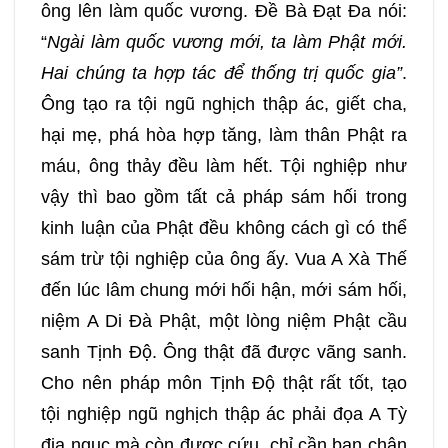
ông lên làm quốc vương. Đề Bà Đạt Đa nói:
“
Ngài làm quốc vương mới, ta làm Phật mới.
Hai chúng ta hợp tác để thống trị quốc gia”
.
Ông tạo ra tội ngũ nghịch thập ác, giết cha,
hại mẹ, phá hòa hợp tăng, làm thân Phật ra
máu, ông thảy đều làm hết. Tội nghiệp như
vậy thì bao gồm tất cả pháp sám hối trong
kinh luận của Phật đều không cách gì có thể
sám trừ tội nghiệp của ông ấy. Vua A Xà Thế
đến lúc lâm chung mới hối hận, mới sám hối,
niệm A Di Đà Phật, một lòng niệm Phật cầu
sanh Tịnh Độ. Ông thật đã được vãng sanh.
Cho nên pháp môn Tịnh Độ thật rất tốt, tạo
tội nghiệp ngũ nghịch thập ác phải đọa A Tỳ
địa ngục mà còn được cứu, chỉ cần bạn chân