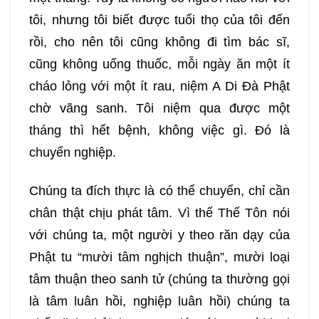
217
218
219
220
tôi, nhưng tôi biết được tuổi thọ của tôi đến
rồi, cho nên tôi cũng không đi tìm bác sĩ,
221
222
223
224
cũng không uống thuốc, mỗi ngày ăn một ít
cháo lỏng với một ít rau, niệm A Di Đà Phật
225
226
227
228
chờ vãng sanh. Tôi niệm qua được một
tháng thì hết bệnh, không việc gì. Đó là
229
230
231
232
chuyển nghiệp.
233
234
235
236
Chúng ta đích thực là có thể chuyển, chỉ cần
chân thật chịu phát tâm. Vì thế Thế Tôn nói
237
238
239
240
với chúng ta, một người y theo răn dạy của
Phật tu “mười tâm nghịch thuận”, mười loại
241
242
243
244
tâm thuận theo sanh tử (chúng ta thường gọi
là tâm luân hồi, nghiệp luân hồi) chúng ta
245
246
247
248