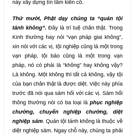
097
098
099
100
này xây dựng tín tâm kiên cố.
Thứ mười, Phật dạy chúng ta “quán tội
101
102
103
104
tánh không”.
Đây là trí tuệ chân thật. Trong
Kinh thường hay nói “vạn pháp giai không”,
105
106
107
108
xin nói với các vị, tội nghiệp cũng là một trong
vạn pháp, tội báo cũng là một trong vạn
109
110
111
112
pháp, nó có phải là “không” hay không vậy?
113
114
115
116
Là không. Một không thì tất cả không, vậy tội
của bạn chân thật là được diệt. Việc này phía
117
118
119
120
trước đã nói qua sám hối với các vị. Sám hối
thông thường nói có ba loại là
phục nghiệp
121
122
123
124
chướng, chuyển nghiệp chướng, diệt
nghiệp sám
. Quán tội tánh không là thuộc về
125
126
127
128
diệt nghiệp sám. Ngay chỗ này, chúng ta phải