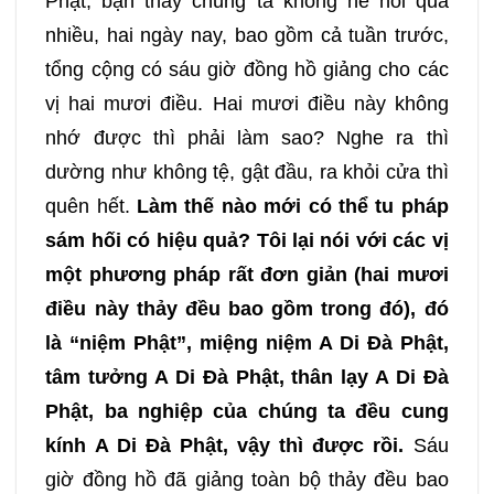
Phật, bạn thấy chúng ta không hề nói quá
nhiều, hai ngày nay, bao gồm cả tuần trước,
309
310
311
312
tổng cộng có sáu giờ đồng hồ giảng cho các
vị hai mươi điều. Hai mươi điều này không
313
314
315
316
nhớ được thì phải làm sao? Nghe ra thì
dường như không tệ, gật đầu, ra khỏi cửa thì
317
318
319
320
quên hết.
Làm thế nào mới có thể tu pháp
321
322
323
324
sám hối có hiệu quả? Tôi lại nói với các vị
một phương pháp rất đơn giản (hai mươi
325
326
327
328
điều này thảy đều bao gồm trong đó), đó
là “niệm Phật”, miệng niệm A Di Đà Phật,
329
330
331
332
tâm tưởng A Di Đà Phật, thân lạy A Di Đà
Phật, ba nghiệp của chúng ta đều cung
333
334
335
336
kính A Di Đà Phật, vậy thì được rồi.
Sáu
giờ đồng hồ đã giảng toàn bộ thảy đều bao