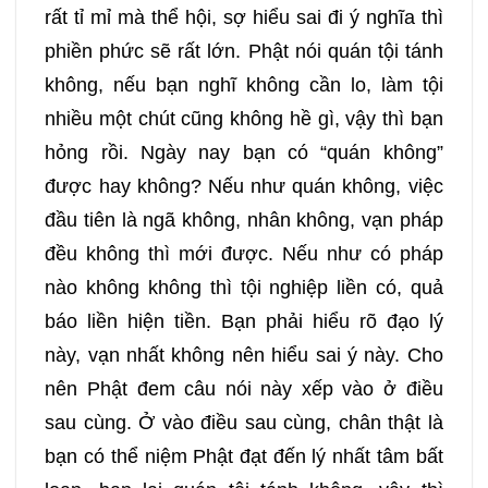
rất tỉ mỉ mà thể hội, sợ hiểu sai đi ý nghĩa thì
129
130
131
132
phiền phức sẽ rất lớn. Phật nói quán tội tánh
không, nếu bạn nghĩ không cần lo, làm tội
133
134
135
136
nhiều một chút cũng không hề gì, vậy thì bạn
hỏng rồi. Ngày nay bạn có “quán không”
137
138
139
140
được hay không? Nếu như quán không, việc
đầu tiên là ngã không, nhân không, vạn pháp
141
142
143
144
đều không thì mới được. Nếu như có pháp
nào không không thì tội nghiệp liền có, quả
145
146
147
148
báo liền hiện tiền. Bạn phải hiểu rõ đạo lý
này, vạn nhất không nên hiểu sai ý này. Cho
149
150
151
152
nên Phật đem câu nói này xếp vào ở điều
sau cùng. Ở vào điều sau cùng, chân thật là
153
154
155
156
bạn có thể niệm Phật đạt đến lý nhất tâm bất