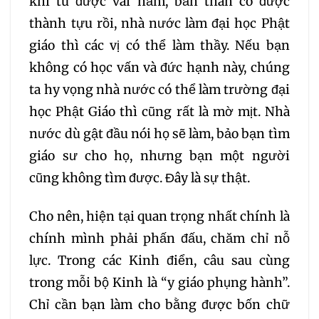
khi tu được vài năm, bản thân có được
124
125
126
127
thành tựu rồi, nhà nước làm đại học Phật
giáo thì các vị có thể làm thầy. Nếu bạn
128
129
130
131
không có học vấn và đức hạnh này, chúng
132
133
134
135
ta hy vọng nhà nước có thể làm trường đại
học Phật Giáo thì cũng rất là mờ mịt. Nhà
136
137
138
139
nước dù gật đầu nói họ sẽ làm, bảo bạn tìm
giáo sư cho họ, nhưng bạn một người
140
141
142
143
cũng không tìm được. Đây là sự thật.
Cho nên, hiện tại quan trọng nhất chính là
144
145
146
147
chính mình phải phấn đấu, chăm chỉ nỗ
148
149
150
151
lực. Trong các Kinh điển, câu sau cùng
trong mỗi bộ Kinh là “y giáo phụng hành”.
152
153
154
155
Chỉ cần bạn làm cho bằng được bốn chữ