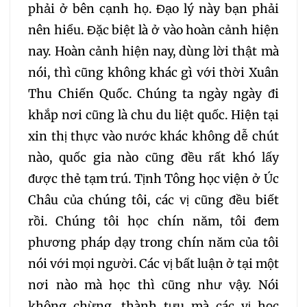
phải ở bên cạnh họ. Đạo lý này bạn phải
054
055
056
nên hiểu. Đặc biệt là ở vào hoàn cảnh hiện
nay. Hoàn cảnh hiện nay, dùng lời thật mà
057
058
059
nói, thì cũng không khác gì với thời Xuân
Thu Chiến Quốc. Chúng ta ngày ngày đi
060
061
062
khắp nơi cũng là chu du liệt quốc. Hiện tại
xin thị thực vào nước khác không dễ chút
063
064
065
nào, quốc gia nào cũng đều rất khó lấy
được thẻ tạm trú. Tịnh Tông học viện ở Úc
066
067
068
Châu của chúng tôi, các vị cũng đều biết
rồi. Chúng tôi học chín năm, tôi đem
069
070
071
phương pháp dạy trong chín năm của tôi
nói với mọi người. Các vị bất luận ở tại một
072
073
074
nơi nào mà học thì cũng như vậy. Nói
không chừng, thành tựu mà các vị học