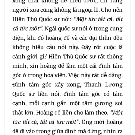
xong thật không dễ hiểu được, tin rằng
281
282
283
người xưa cũng không là ngoại lệ. Cho nên
Hiền Thủ Quốc sư nói:
“
M
ột tức tất cả
,
tất
284
285
286
cả tức một”
. Ngài quốc sư nói ở trong cung
287
288
289
điện, khi đó hoàng đế và các đại thần đều
không hiểu câu nói này. Đây rốt cuộc là
290
291
292
cảnh giới gì? Hiền Thủ Quốc sư rất thông
minh, xin hoàng đế làm một cái đình tám
293
294
295
góc ở trong hoa viên. Việc này rất dễ dàng.
Đình tám góc xây xong, Thanh Lương
296
297
298
Quốc sư liền nói, đình tám góc có tám
cạnh, mỗi cạnh gắn một tấm gương soi
299
300
301
thật lớn. Hoàng đế liền cho làm theo.
“
M
ột
tức tất cả
,
tất cả tức một
”
. Ông mời hoàng
302
303
304
đế đi vào trong giữa đình mà đứng, nhìn ra