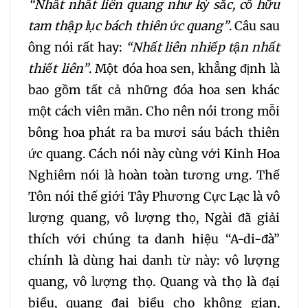
236
237
238
“Nhất nhất liên quang như kỳ sắc, cố hữu
tam thập lục bách thiên ức quang”
. Câu sau
239
240
241
ông nói rất hay:
“Nhất liên nhiếp tận nhất
thiết liên”
. Một đóa hoa sen, khẳng định là
242
243
244
bao gồm tất cả những đóa hoa sen khác
một cách viên mãn. Cho nên nói trong mỗi
245
246
247
bông hoa phát ra ba mươi sáu bách thiên
ức quang. Cách nói này cùng với Kinh Hoa
248
249
250
Nghiêm nói là hoàn toàn tương ưng. Thế
Tôn nói thế giới Tây Phương Cực Lạc là vô
251
252
253
lượng quang, vô lượng thọ, Ngài đã giải
thích với chúng ta danh hiệu “A-di-đà”
254
255
256
chính là dùng hai danh từ này: vô lượng
quang, vô lượng thọ. Quang và thọ là đại
257
258
259
biểu, quang đại biểu cho không gian,