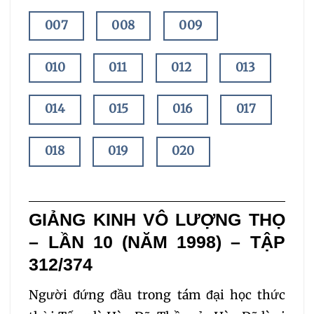
007
008
009
010
011
012
013
014
015
016
017
018
019
020
021
022
023
GIẢNG KINH VÔ LƯỢNG THỌ
024
025
026
– LẦN 10 (NĂM 1998) – TẬP
312/374
027
028
029
Người đứng đầu trong tám đại học thức