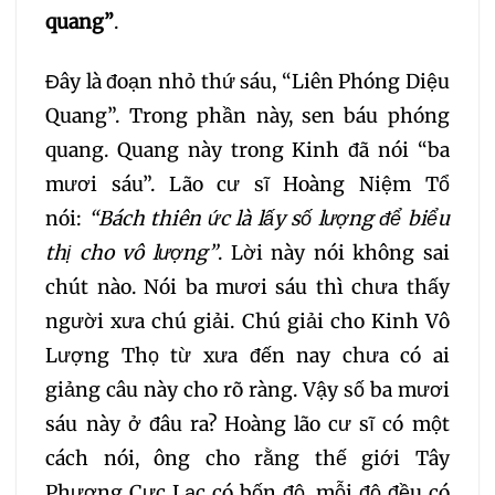
184
185
186
187
quang”
.
188
189
190
191
Đây là đoạn nhỏ thứ sáu, “Liên Phóng Diệu
Quang”. Trong phần này, sen báu phóng
192
193
194
195
quang. Quang này trong Kinh đã nói “ba
mươi sáu”. Lão cư sĩ Hoàng Niệm Tổ
196
197
198
199
nói:
“
B
ách thiên ức là lấy số lượng để biểu
thị cho vô lượng”
. Lời này nói không sai
200
201
202
chút nào. Nói ba mươi sáu thì chưa thấy
người xưa chú giải. Chú giải cho Kinh Vô
203
204
205
Lượng Thọ từ xưa đến nay chưa có ai
giảng câu này cho rõ ràng. Vậy số ba mươi
206
207
208
sáu này ở đâu ra? Hoàng lão cư sĩ có một
cách nói, ông cho rằng thế giới Tây
209
210
211
212
Phương Cực Lạc có bốn độ, mỗi độ đều có