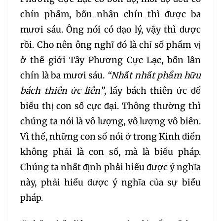
chín phẩm, bốn nhân chín thì được ba
213
214
215
216
mươi sáu. Ông nói có đạo lý, vậy thì được
rồi. Cho nên ông nghĩ đó là chỉ số phẩm vị
217
218
219
220
ở thế giới Tây Phương Cực Lạc, bốn lần
chín là ba mươi sáu.
“
N
hất nhất phẩm hữu
221
222
223
bách thiên ức liên”
, lấy bách thiên ức để
biểu thị con số cực đại. Thông thường thì
224
225
226
chúng ta nói là vô lượng, vô lượng vô biên.
227
228
229
Vì thế, những con số nói ở trong Kinh điển
không phải là con số, mà là biểu pháp.
230
231
232
Chúng ta nhất định phải hiểu được ý nghĩa
này, phải hiểu được ý nghĩa của sự biểu
233
234
235
pháp.