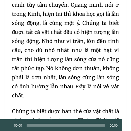
cảnh tùy tâm chuyển. Quang minh nói ở
trong Kinh, hiện tại thì khoa học gọi là làn
sóng động, là cùng một ý. Chúng ta biết
được tất cả vật chất đều có hiện tượng làn
sóng động. Nhỏ như vi trần, lớn đến tinh
cầu, cho dù nhỏ nhất như là một hạt vi
trần thì hiện tượng làn sóng của nó cũng
rất phức tạp. Nó không đơn thuần, không
phải là đơn nhất, làn sóng cùng làn sóng
có ảnh hưởng lẫn nhau. Đây là nói về vật
chất.
Chúng ta biết được bản thể của vật chất là
pháp tánh. Ở trong Kinh Phật đã
Trình
00:00
00:00
nói:
“N
hất thiết nhân quả, thế giới vi trần,