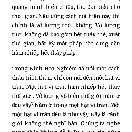
quang minh biến chiếu, thọ đại biểu cho
260
261
262
thời gian. Nếu dùng cách nói hiện nay thì
chính là vô lượng thời không. Vô lượng
263
264
265
thời không đã bao gồm hết thảy thế, xuất
thế gian, bất kỳ một pháp nào cũng đều
266
267
268
hàm nhiếp hết thảy pháp.
269
270
271
Trong Kinh Hoa Nghiêm đã nói một cách
thấu triệt, thậm chí còn nói đến một hạt vi
272
273
274
trần. Một hạt vi trần hàm nhiếp hết thảy
thế giới. Vô lượng vô biên thế giới nằm ở
275
276
277
đâu vậy? Nằm ở trong một hạt vi trần. Mỗi
một hạt vi trần đều là như vậy. Đây là cảnh
278
279
280
giới không thể nghĩ bàn. Chúng ta nghe