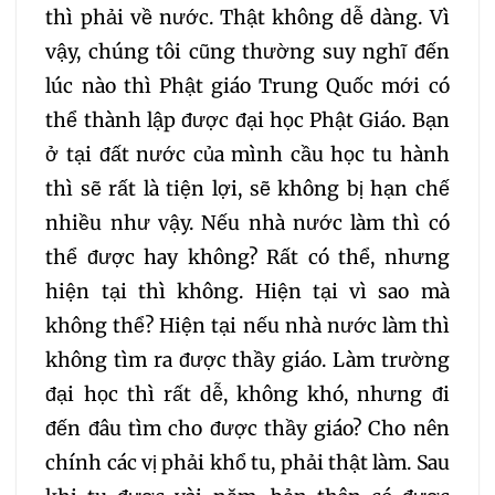
thì phải về nước. Thật không dễ dàng. Vì
099
100
101
vậy, chúng tôi cũng thường suy nghĩ đến
lúc nào thì Phật giáo Trung Quốc mới có
102
103
104
thể thành lập được đại học Phật Giáo. Bạn
ở tại đất nước của mình cầu học tu hành
105
106
107
thì sẽ rất là tiện lợi, sẽ không bị hạn chế
nhiều như vậy. Nếu nhà nước làm thì có
108
109
110
111
thể được hay không? Rất có thể, nhưng
hiện tại thì không. Hiện tại vì sao mà
112
113
114
115
không thể? Hiện tại nếu nhà nước làm thì
không tìm ra được thầy giáo. Làm trường
116
117
118
119
đại học thì rất dễ, không khó, nhưng đi
đến đâu tìm cho được thầy giáo? Cho nên
120
121
122
123
chính các vị phải khổ tu, phải thật làm. Sau