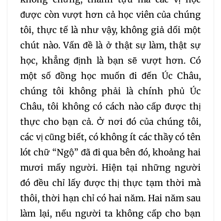
075
076
077
được còn vượt hơn cả học viên của chúng
tôi, thực tế là như vậy, không giả dối một
078
079
080
chút nào. Vấn đề là ở thật sự làm, thật sự
học, khẳng định là bạn sẽ vượt hơn. Có
081
082
083
một số đồng học muốn đi đến Úc Châu,
084
085
086
chúng tôi không phải là chính phủ Úc
Châu, tôi không có cách nào cấp được thị
087
088
089
thực cho bạn cả. Ở nơi đó của chúng tôi,
các vị cũng biết, có không ít các thầy có tên
090
091
092
lót chữ “Ngộ” đã đi qua bên đó, khoảng hai
mươi mấy người. Hiện tại những người
093
094
095
đó đều chỉ lấy được thị thực tạm thời mà
thôi, thời hạn chỉ có hai năm. Hai năm sau
096
097
098
làm lại, nếu người ta không cấp cho bạn