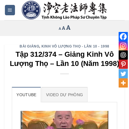
Bỏ
qua
nội
Increase
A
Reset
A
Decrease
A
dung
font
font
font
size.
size.
size.
BÀI GIẢNG
,
KINH VÔ LƯỢNG THỌ - LẦN 10 - 1998
Tập 312/374 – Giảng Kinh Vô
Lượng Thọ – Lần 10 (Năm 1998)
YOUTUBE
VIDEO DỰ PHÒNG