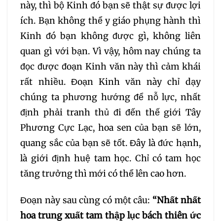
này, thì bộ Kinh đó bạn sẽ thật sự được lợi
156
157
158
159
ích. Bạn không thể y giáo phụng hành thì
Kinh đó bạn không được gì, không liên
160
161
162
163
quan gì với bạn. Vì vậy, hôm nay chúng ta
đọc được đoạn Kinh văn này thì cảm khái
164
165
166
167
rất nhiều. Đoạn Kinh văn này chỉ dạy
chúng ta phương hướng để nỗ lực, nhất
168
169
170
171
định phải tranh thủ đi đến thế giới Tây
Phương Cực Lạc, hoa sen của bạn sẽ lớn,
172
173
174
175
quang sắc của bạn sẽ tốt. Đây là đức hạnh,
là giới định huệ tam học. Chỉ có tam học
176
177
178
179
tăng trưởng thì mới có thể lên cao hơn.
180
181
182
183
Đoạn này sau cùng có một câu:
“Nhất nhất
hoa trung xuất tam thập lục bách thiên ức