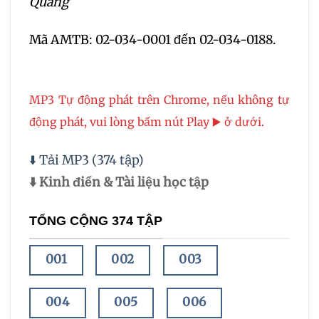
Quang
Mã AMTB: 02-034-0001 đến 02-034-0188.
MP3 Tự động phát trên Chrome, nếu không tự
động phát, vui lòng bấm nút Play ▶️ ở dưới.
⬇️ Tải MP3 (374 tập)
⬇️ Kinh điển & Tài liệu học tập
TỔNG CỘNG 374 TẬP
001
002
003
004
005
006