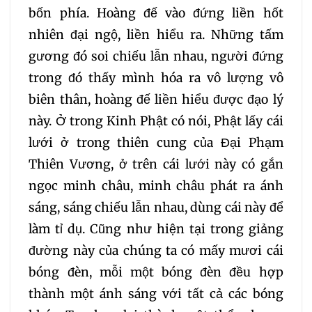
bốn phía. Hoàng đế vào đứng liền hốt
305
306
307
nhiên đại ngộ, liền hiểu ra. Những tấm
gương đó soi chiếu lẫn nhau, người đứng
308
309
310
trong đó thấy mình hóa ra vô lượng vô
biên thân, hoàng đế liền hiểu được đạo lý
311
312
313
314
này. Ở trong Kinh Phật có nói, Phật lấy cái
lưới ở trong thiên cung của Đại Phạm
315
316
317
318
Thiên Vương, ở trên cái lưới này có gắn
ngọc minh châu, minh châu phát ra ánh
319
320
321
sáng, sáng chiếu lẫn nhau, dùng cái này để
làm tỉ dụ. Cũng như hiện tại trong giảng
322
323
324
đường này của chúng ta có mấy mươi cái
bóng đèn, mỗi một bóng đèn đều hợp
325
326
327
thành một ánh sáng với tất cả các bóng