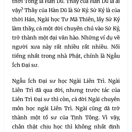
thời Tống là Hàn Dũ. Thầy của Hàn Dũ là ai
030
031
032
vậy? Thầy của Hàn Dũ là Sử Ký. Sử Ký là của
033
034
035
thời Hán, Ngài học Tư Mã Thiên, lấy Sử Ký
làm thầy, cả một đời chuyên chú vào Sử Ký,
036
037
038
trở thành một đại văn hào. Những ví dụ về
người xưa này rất nhiều rất nhiều. Nổi
039
040
041
tiếng nhất trong nhà Phật, chính là Ngẫu
Ích Đại sư.
042
043
044
Ngẫu Ích Đại sư học Ngài Liên Trì. Ngài
045
046
047
Liên Trì đã qua đời, nhưng trước tác của
Liên Trì Đại sư thì còn, cả đời Ngài chuyên
048
049
050
môn học ngài Liên Trì. Ngài cũng đã trở
thành một tổ sư của Tịnh Tông. Vì vậy,
051
052
053
chân thật chịu học thì không nhất định