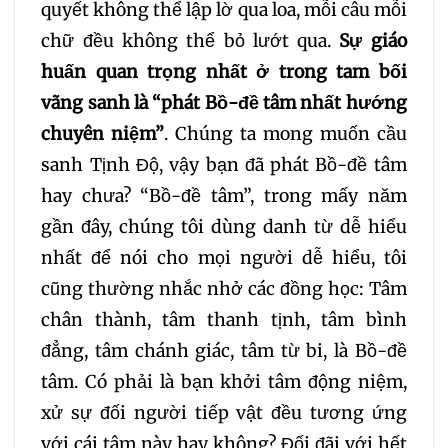
quyết không thể lập lờ qua loa, mỗi câu mỗi
chữ đều không thể bỏ lướt qua.
S
ự giáo
huấn quan trọng nhất ở trong tam bối
vãng sanh là “phát Bồ-đề tâm nhất hướng
chuyên niệm”
. Chúng ta mong muốn cầu
sanh Tịnh Độ, vậy bạn đã phát Bồ-đề tâm
hay chưa? “Bồ-đề tâm”, trong mấy năm
gần đây, chúng tôi dùng danh từ dễ hiểu
nhất để nói cho mọi người dễ hiểu, tôi
cũng thường nhắc nhở các đồng học: Tâm
chân thành, tâm thanh tịnh, tâm bình
đẳng, tâm chánh giác, tâm từ bi, là Bồ-đề
tâm. Có phải là bạn khởi tâm động niệm,
xử sự đối người tiếp vật đều tương ứng
với cái tâm này hay không? Đối đãi với hết