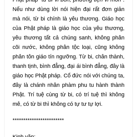
277
278
279
280
Nếu như dùng lời nói hiện đại rất đơn giản
mà nói, từ bi chính là yêu thương. Giáo học
281
282
283
284
của Phật pháp là giáo học của yêu thương,
yêu thương tất cả chúng sanh, không phân
285
286
287
288
cõi nước, không phân tộc loại, cũng không
phân tôn giáo tín ngưỡng. Từ bi, chân thành,
289
290
291
292
thanh tịnh, bình đẳng, đại ái bình đẳng, đây là
293
294
295
296
giáo học Phật pháp. Cổ đức nói với chúng ta,
đây là chánh nhân phàm phu tu hành thành
297
298
299
300
Phật. Trí tuệ cùng từ bi, có trí tuệ thì không
mê, có từ bi thì không có tự tư tự lợi.
301
302
303
304
************************
305
306
307
308
Kinh văn: