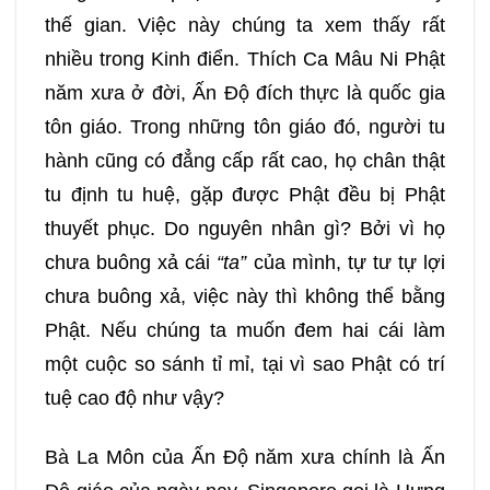
337
338
339
340
thế gian. Việc này chúng ta xem thấy rất
nhiều trong Kinh điển. Thích Ca Mâu Ni Phật
341
342
343
344
năm xưa ở đời, Ấn Độ đích thực là quốc gia
tôn giáo. Trong những tôn giáo đó, người tu
345
346
347
348
hành cũng có đẳng cấp rất cao, họ chân thật
tu định tu huệ, gặp được Phật đều bị Phật
349
350
351
352
thuyết phục. Do nguyên nhân gì? Bởi vì họ
chưa buông xả cái
“ta”
của mình, tự tư tự lợi
353
354
355
356
chưa buông xả, việc này thì không thể bằng
Phật. Nếu chúng ta muốn đem hai cái làm
357
358
359
360
một cuộc so sánh tỉ mỉ, tại vì sao Phật có trí
tuệ cao độ như vậy?
361
362
363
364
Bà La Môn của Ấn Độ năm xưa chính là Ấn
365
366
367
368