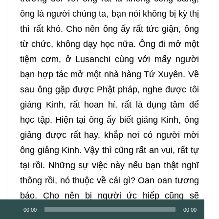
ông là người chúng ta, bạn nói không bị kỳ thị
thì rất khó. Cho nên ông ấy rất tức giận, ông
từ chức, không dạy học nữa. Ông đi mở một
tiệm cơm, ở Lusanchi cùng với mấy người
bạn hợp tác mở một nhà hàng Tứ Xuyên. Về
sau ông gặp được Phật pháp, nghe được tôi
giảng Kinh, rất hoan hỉ, rất là dụng tâm để
học tập. Hiện tại ông ấy biết giảng Kinh, ông
giảng được rất hay, khắp nơi có người mời
ông giảng Kinh. Vậy thì cũng rất an vui, rất tự
tại rồi. Những sự việc này nếu bạn thật nghĩ
thông rồi, nó thuộc về cái gì? Oan oan tương
báo. Cho nên bị người ức hiếp cũng sẽ
Trình
không oán hận họ, trái lại càng an vui, càng
00:00
00:00