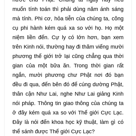
097
098
099
100
muốn tính toán thì phải dùng năm ánh sáng
mà tính. Phi cơ, hỏa tiễn của chúng ta, công
101
102
103
104
cụ phi hành kém quá xa so với họ. Họ một
niệm liền đến. Cự ly có lớn hơn, bạn xem
105
106
107
108
trên Kinh nói, thường hay đi thăm viếng mười
phương thế giới trở lại cũng chẳng qua thời
109
110
111
112
gian của một bữa ăn. Trong thời gian rất
113
114
115
116
ngắn, mười phương chư Phật nơi đó bạn
đều đi qua, đến bên đó để cúng dường Phật,
117
118
119
120
thân cận Như Lai, nghe Như Lai giảng Kinh
nói pháp. Thông tin giao thông của chúng ta
121
122
123
124
ở đây kém quá xa so với Thế giới Cực Lạc.
Đây là nói đến khoa học kỹ thuật, làm gì có
125
126
127
128
thể sánh được Thế giới Cực Lạc?