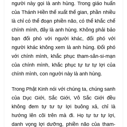
217
218
219
220
người này gọi là anh hùng. Trong giáo huấn
của Thánh Hiền thế xuất thế gian, phần nhiều
221
222
223
224
là chỉ có thể đoạn phiền não, có thể khắc chế
chính mình, đây là anh hùng. Không phải bảo
225
226
227
228
bạn đối phó với người khác, đối phó với
người khác không xem là anh hùng. Đối phó
229
230
231
232
với chính mình, khắc phục tham-sân-si-mạn
của chính mình, khắc phục tự tư tự lợi của
233
234
235
236
chính mình, con người này là anh hùng.
237
238
239
240
Trong Phật Kinh nói với chúng ta, chúng sanh
của Dục Giới, Sắc Giới, Vô Sắc Giới đều
241
242
243
244
không đem tự tư tự lợi buông xả, chỉ là
hướng lên cõi trên mà đi. Họ tự tư tự lợi,
245
246
247
248
danh vọng lợi dưỡng, phiền não của tham-