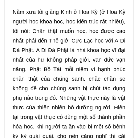
129
130
131
132
Năm xưa tôi giảng Kinh ở Hoa Kỳ (ở Hoa Kỳ
người học khoa học, học kiến trúc rất nhiều),
133
134
135
136
tôi nói: Chân thật muốn học, học được cao
nhất phải đến Thế giới Cực Lạc học với A Di
137
138
139
140
Đà Phật. A Di Đà Phật là nhà khoa học vĩ đại
nhất của hư không pháp giới, vạn đức vạn
141
142
143
144
năng. Phật Bồ Tát mỗi niệm vì hạnh phúc
chân thật của chúng sanh, chắc chắn sẽ
145
146
147
148
không để cho chúng sanh bị chút tác dụng
phụ nào trong đó. Những vật thực này là vật
149
150
151
152
thực của thiên nhiên bổ dưỡng người. Hiện
tại trong vật thực có dùng một số thành phần
153
154
155
156
hóa học, khi người ta ăn vào bị một số bệnh
kỳ kỳ quái quái, cho nên càng nghĩ thì cái