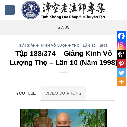
Bỏ
qua
nội
Increase
A
Reset
A
Decrease
A
dung
font
font
font
size.
size.
size.
BÀI GIẢNG
,
KINH VÔ LƯỢNG THỌ - LẦN 10 - 1998
Tập 188/374 – Giảng Kinh Vô
Lượng Thọ – Lần 10 (Năm 1998)
YOUTUBE
VIDEO DỰ PHÒNG