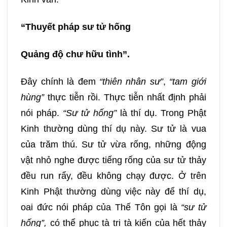
309
310
311
312
“Thuyết pháp sư tử hống
313
314
315
316
Quảng độ chư hữu tình”.
317
318
319
320
Đây chính là đem
“thiên nhân sư”
,
“tam giới
hùng”
thực tiễn rồi. Thực tiễn nhất định phải
321
322
323
324
nói pháp.
“Sư tử hống”
là thí dụ. Trong Phật
Kinh thường dùng thí dụ này. Sư tử là vua
325
326
327
328
của trăm thú. Sư tử vừa rống, những động
vật nhỏ nghe được tiếng rống của sư tử thảy
329
330
331
332
đều run rẩy, đều không chạy được. Ở trên
Kinh Phật thường dùng việc này để thí dụ,
333
334
335
336
oai đức nói pháp của Thế Tôn gọi là
“sư tử
hống”,
có thể phục tà tri tà kiến của hết thảy