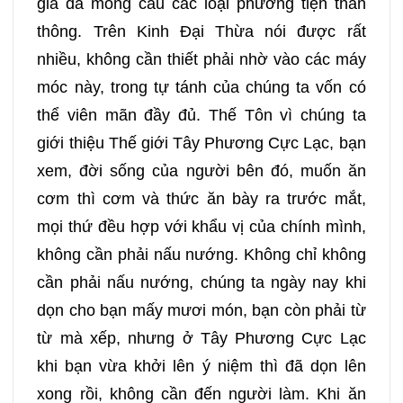
gia đã mong cầu các loại phương tiện thần
037
038
039
040
thông. Trên Kinh Đại Thừa nói được rất
nhiều, không cần thiết phải nhờ vào các máy
041
042
043
044
móc này, trong tự tánh của chúng ta vốn có
045
046
047
048
thể viên mãn đầy đủ. Thế Tôn vì chúng ta
giới thiệu Thế giới Tây Phương Cực Lạc, bạn
049
050
051
052
xem, đời sống của người bên đó, muốn ăn
cơm thì cơm và thức ăn bày ra trước mắt,
053
054
055
056
mọi thứ đều hợp với khẩu vị của chính mình,
không cần phải nấu nướng. Không chỉ không
057
058
059
060
cần phải nấu nướng, chúng ta ngày nay khi
dọn cho bạn mấy mươi món, bạn còn phải từ
061
062
063
064
từ mà xếp, nhưng ở Tây Phương Cực Lạc
khi bạn vừa khởi lên ý niệm thì đã dọn lên
065
066
067
068
xong rồi, không cần đến người làm. Khi ăn