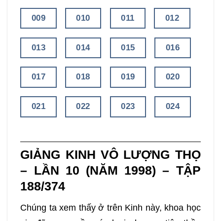
009
010
011
012
013
014
015
016
017
018
019
020
021
022
023
024
025
026
027
028
GIẢNG KINH VÔ LƯỢNG THỌ
029
030
031
032
– LẦN 10 (NĂM 1998) – TẬP
188/374
033
034
035
036
Chúng ta xem thấy ở trên Kinh này, khoa học