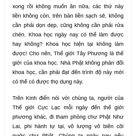
xong rồi không muốn ăn nữa, các thứ này
069
070
071
072
liền không còn, trên bàn liền sạch sẽ, không
cần phải dọn dẹp, cũng không cần phải rửa
073
074
075
076
chén. Khoa học ngày nay có thể làm được
hay không? Khoa học hiện tại không làm
077
078
079
080
được! Cho nên, Thế giới Tây Phương là thế
giới của khoa học. Nhà Phật không phản đối
081
082
083
084
khoa học, cần phải đạt đến trình độ này mới
có thể có được thọ dụng này.
085
086
087
088
Trên Kinh điển nói với chúng ta, người của
089
090
091
092
Thế giới Cực Lạc mỗi ngày đến thế giới
phương khác, đi tham phỏng chư Phật Như
093
094
095
096
Lai, phi hành tự tại, vô lượng vô biên cõi
nước chư Phật. Chúng ta ngày nay nếu