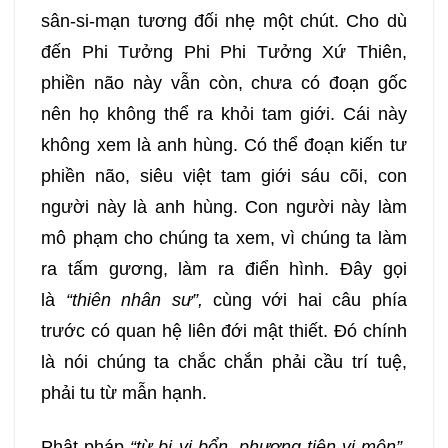
sân-si-mạn tương đối nhẹ một chút. Cho dù
249
250
251
252
đến Phi Tưởng Phi Phi Tưởng Xứ Thiên,
phiền não này vẫn còn, chưa có đoạn gốc
253
254
255
256
nên họ không thể ra khỏi tam giới. Cái này
không xem là anh hùng. Có thể đoạn kiến tư
257
258
259
260
phiền não, siêu việt tam giới sáu cõi, con
người này là anh hùng. Con người này làm
261
262
263
264
mô phạm cho chúng ta xem, vì chúng ta làm
ra tấm gương, làm ra điển hình. Đây gọi
265
266
267
268
là
“thiên nhân sư”,
cùng với hai câu phía
trước có quan hệ liên đới mật thiết. Đó chính
269
270
271
272
là nói chúng ta chắc chắn phải cầu trí tuệ,
phải tu từ mẫn hạnh.
273
274
275
276
Phật pháp
“từ bi vi bổn, phương tiện vi môn”
.