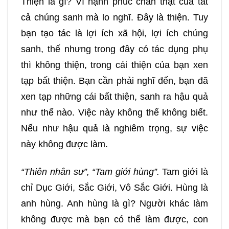
Thiện là gì? Vì hạnh phúc chân thật của tất
cả chúng sanh mà lo nghĩ. Đây là thiện. Tuy
189
190
191
192
bạn tạo tác là lợi ích xã hội, lợi ích chúng
sanh, thế nhưng trong đây có tác dụng phụ
193
194
195
196
thì không thiện, trong cái thiện của bạn xen
197
198
199
200
tạp bất thiện. Bạn cần phải nghĩ đến, bạn đã
xen tạp những cái bất thiện, sanh ra hậu quả
201
202
203
204
như thế nào. Việc này không thể không biết.
Nếu như hậu quả là nghiêm trọng, sự việc
205
206
207
208
này không được làm.
209
210
211
212
“Thiên nhân sư”, “Tam giới hùng”.
Tam giới là
chỉ Dục Giới, Sắc Giới, Vô Sắc Giới. Hùng là
213
214
215
216
anh hùng. Anh hùng là gì? Người khác làm
không được mà bạn có thể làm được, con