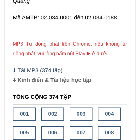
Quang
Mã AMTB: 02-034-0001 đến 02-034-0188.
MP3 Tự động phát trên Chrome, nếu không tự
động phát, vui lòng bấm nút Play ▶️ ở dưới.
⬇️ Tải MP3 (374 tập)
⬇️ Kinh điển & Tài liệu học tập
TỔNG CỘNG 374 TẬP
001
002
003
004
005
006
007
008