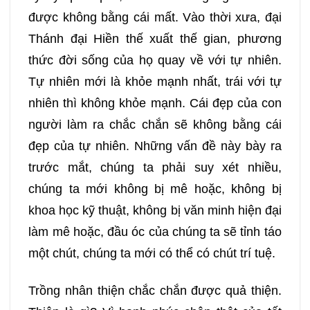
157
158
159
160
được không bằng cái mất. Vào thời xưa, đại
Thánh đại Hiền thế xuất thế gian, phương
161
162
163
164
thức đời sống của họ quay về với tự nhiên.
Tự nhiên mới là khỏe mạnh nhất, trái với tự
165
166
167
168
nhiên thì không khỏe mạnh. Cái đẹp của con
người làm ra chắc chắn sẽ không bằng cái
169
170
171
172
đẹp của tự nhiên. Những vấn đề này bày ra
trước mắt, chúng ta phải suy xét nhiều,
173
174
175
176
chúng ta mới không bị mê hoặc, không bị
khoa học kỹ thuật, không bị văn minh hiện đại
177
178
179
180
làm mê hoặc, đầu óc của chúng ta sẽ tỉnh táo
181
182
183
184
một chút, chúng ta mới có thể có chút trí tuệ.
Trồng nhân thiện chắc chắn được quả thiện.
185
186
187
188