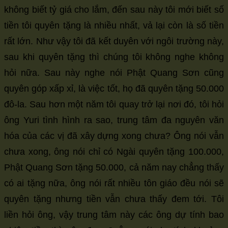
không biết tỷ giá cho lắm, đến sau này tôi mới biết số
size.
size.
size.
tiền tôi quyên tặng là nhiều nhất, vả lại còn là số tiền
rất lớn. Như vậy tôi đã kết duyên với ngôi trường này,
sau khi quyên tặng thì chúng tôi không nghe không
hỏi nữa. Sau này nghe nói Phật Quang Sơn cũng
quyên góp xấp xỉ, là việc tốt, họ đã quyên tặng 50.000
đô-la. Sau hơn một năm tôi quay trở lại nơi đó, tôi hỏi
ông Yuri tình hình ra sao, trung tâm đa nguyên văn
hóa của các vị đã xây dựng xong chưa? Ông nói vẫn
chưa xong, ông nói chỉ có Ngài quyên tặng 100.000,
Phật Quang Sơn tặng 50.000, cả năm nay chẳng thấy
có ai tặng nữa, ông nói rất nhiều tôn giáo đều nói sẽ
quyên tặng nhưng tiền vẫn chưa thấy đem tới. Tôi
liền hỏi ông, vậy trung tâm này các ông dự tính bao