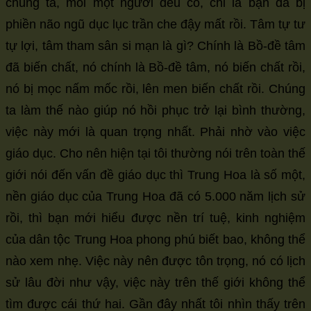
chúng ta, mỗi một người đều có, chỉ là bạn đã bị
phiền não ngũ dục lục trần che đậy mất rồi. Tâm tự tư
tự lợi, tâm tham sân si mạn là gì? Chính là Bồ-đề tâm
đã biến chất, nó chính là Bồ-đề tâm, nó biến chất rồi,
nó bị mọc nấm mốc rồi, lên men biến chất rồi. Chúng
ta làm thế nào giúp nó hồi phục trở lại bình thường,
việc này mới là quan trọng nhất. Phải nhờ vào việc
giáo dục. Cho nên hiện tại tôi thường nói trên toàn thế
giới nói đến vấn đề giáo dục thì Trung Hoa là số một,
nền giáo dục của Trung Hoa đã có 5.000 năm lịch sử
rồi, thì bạn mới hiểu được nền trí tuệ, kinh nghiệm
của dân tộc Trung Hoa phong phú biết bao, không thể
nào xem nhẹ. Việc này nên được tôn trọng, nó có lịch
sử lâu đời như vậy, việc này trên thế giới không thể
tìm được cái thứ hai. Gần đây nhất tôi nhìn thấy trên