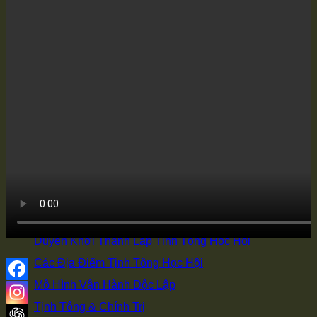
Tôi Đến Để Làm Hộ Pháp
Phê Bình và Hủy Báng
Hai Chìa Khóa Học Phật Học Nho
Chọn Di Đà Yếu Giải
Làm Việc Sai Thì Mới Sinh Bệnh
Súc Sanh Hiểu Lòng Người
Có Thể Giải Thì Có Thể Hành
Trà Thô Cơm Đạm Giữ Bình An
HỌC HỘI
Giới Thiệu Đạo Sư của Tịnh Tông Học Hội
Duyên Khởi Thành Lập Tịnh Tông Học Hội
Các Địa Điểm Tịnh Tông Học Hội
Mô Hình Vận Hành Độc Lập
Tịnh Tông & Chính Trị