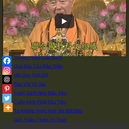
Đi học ở Từ Đường
Có Duyên Với Phật
Vì Sao Xuất Gia
Bí Quyết Giảng Kinh
Học Tập Sư Thừa
Đồng Tham Đạo Hữu
Truyền Pháp Qua Mạng
Quả Báo Của Bản Thân
Hồi Quy Tịnh Độ
Bảo Vật Vô Giá
Cuốn Sách Nho Đầu Tiên
Cuốn Kinh Phật Đầu Tiên
Từ Không Vọng Ngữ Mà Bắt Đầu
Giới Thiệu Thiện Tri Thức
Hoằng Pháp & Hộ Pháp