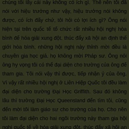
chúng tôi lấy cái này không có ích gì. Thế nên tôi đã
nói với hiệu trưởng như vậy, hiệu trưởng nói không
được, có ích đấy chứ, tôi hỏi có lợi ích gì? Ông nói
hiện tại trên quốc tế tổ chức rất nhiều hội nghị hòa
bình để hóa giải xung đột, thúc đẩy xã hội an định thế
giới hòa bình, những hội nghị này thỉnh mời đều là
chuyên gia học giả, họ không mời Pháp sư. Ông nói
ông hy vọng tôi có thể đại diện cho trường của ông để
tham gia. Tôi nói vậy thì được, tiếp nhận ý của ông.
Vì vậy rất nhiều hội nghị ở Liên Hiệp Quốc tôi đều làm
đại diện cho trường Đại Học Griffith. Sau đó không
lâu thì trường Đại Học Queensland đến tìm tôi, cũng
đến mời tôi làm giáo sư cho trường của họ. Cho nên
tôi làm đại diện cho hai ngôi trường này tham gia hội
nghị quốc tế về hóa giải xung đột, thúc đẩy xã hội an