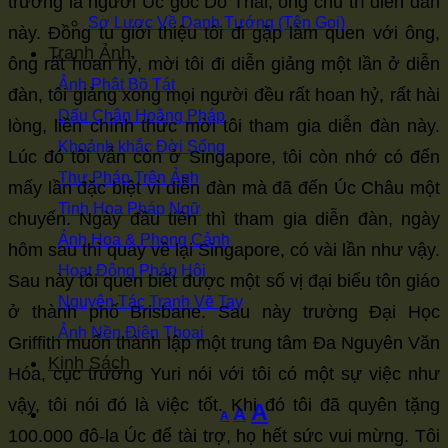
trưởng là người Úc gốc Do Thái, ông chủ trì diễn đàn
Sơ Lược Về Danh Tướng (Tên Gọi)
này. Đồng tu giới thiệu tôi đi gặp làm quen với ông,
Tranh Ảnh
ông rất hoan hỷ, mời tôi đi diễn giảng một lần ở diễn
Ảnh Phật Bồ Tát
đàn, tôi giảng xong mọi người đều rất hoan hỷ, rất hài
Dấu Chân Hoằng Pháp
lòng, liền chính thức mời tôi tham gia diễn đàn này.
Khoảnh khắc Đời Sống
Lúc đó tôi vẫn còn ở Singapore, tôi còn nhớ có đến
Thư Pháp Trên Ảnh
mấy lần đặc biệt vì diễn đàn mà đã đến Úc Châu một
Tinh Hoa Pháp Ngữ
chuyến. Ngày đầu tiên thì tham gia diễn đàn, ngày
Ảnh Hoa & Phong Cảnh
hôm sau thì quay về lại Singapore, có vài lần như vậy.
Hoạt Động Pháp Hội
Sau này tôi quen biết được một số vị đại biểu tôn giáo
Nguyên Tác Tranh Vẽ Tay
ở thành phố Brisbane. Sau này trường Đại Học
Ảnh Nền Điện Thoại
Griffith muốn thành lập một trung tâm Đa Nguyên Văn
Kinh Sách
Hóa, cục trưởng Yuri nói với tôi có một sự việc như
vậy, tôi nói đó là việc tốt. Khi đó tôi đã quyên tặng
Increase
A
Reset
Decrease
A
A
100.000 đô-la Úc để tài trợ, họ hết sức vui mừng. Tôi
font
font
font