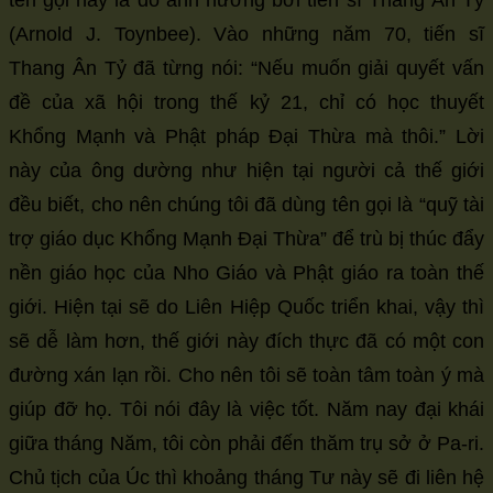
tên gọi này là do ảnh hưởng bởi tiến sĩ Thang Ân Tỷ
(Arnold J. Toynbee). Vào những năm 70, tiến sĩ
Thang Ân Tỷ đã từng nói: “Nếu muốn giải quyết vấn
đề của xã hội trong thế kỷ 21, chỉ có học thuyết
Khổng Mạnh và Phật pháp Đại Thừa mà thôi.” Lời
này của ông dường như hiện tại người cả thế giới
đều biết, cho nên chúng tôi đã dùng tên gọi là “quỹ tài
trợ giáo dục Khổng Mạnh Đại Thừa” để trù bị thúc đẩy
nền giáo học của Nho Giáo và Phật giáo ra toàn thế
giới. Hiện tại sẽ do Liên Hiệp Quốc triển khai, vậy thì
sẽ dễ làm hơn, thế giới này đích thực đã có một con
đường xán lạn rồi. Cho nên tôi sẽ toàn tâm toàn ý mà
giúp đỡ họ. Tôi nói đây là việc tốt. Năm nay đại khái
giữa tháng Năm, tôi còn phải đến thăm trụ sở ở Pa-ri.
Chủ tịch của Úc thì khoảng tháng Tư này sẽ đi liên hệ