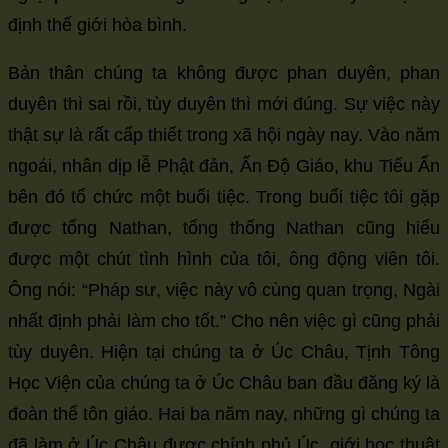
định thế giới hòa bình.
Bản thân chúng ta không được phan duyên, phan
duyên thì sai rồi, tùy duyên thì mới đúng. Sự việc này
thật sự là rất cấp thiết trong xã hội ngày nay. Vào năm
ngoái, nhân dịp lễ Phật đản, Ấn Độ Giáo, khu Tiểu Ấn
bên đó tổ chức một buổi tiệc. Trong buổi tiệc tôi gặp
được tổng Nathan, tổng thống Nathan cũng hiểu
được một chút tình hình của tôi, ông động viên tôi.
Ông nói: “Pháp sư, việc này vô cùng quan trọng, Ngài
nhất định phải làm cho tốt.” Cho nên việc gì cũng phải
tùy duyên. Hiện tại chúng ta ở Úc Châu, Tịnh Tông
Học Viện của chúng ta ở Úc Châu ban đầu đăng ký là
đoàn thể tôn giáo. Hai ba năm nay, những gì chúng ta
đã làm ở Úc Châu được chính phủ Úc, giới học thuật