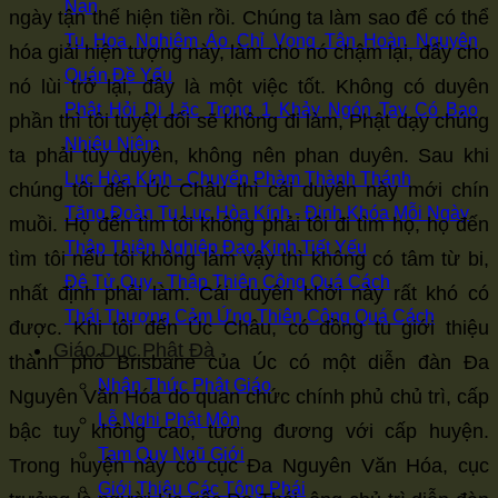
241
242
243
244
245
246
247
248
249
250
251
252
Nạn
ngày tận thế hiện tiền rồi. Chúng ta làm sao để có thể
253
254
255
256
257
258
259
260
261
262
263
264
Tu Hoa Nghiêm Áo Chỉ Vọng Tận Hoàn Nguyên
hóa giải hiện tượng này, làm cho nó chậm lại, đẩy cho
265
266
267
268
269
270
271
272
273
274
275
276
Quán Đề Yếu
nó lùi trở lại, đây là một việc tốt. Không có duyên
277
278
279
280
281
282
283
284
285
286
287
288
Phật Hỏi Di Lặc Trong 1 Khảy Ngón Tay Có Bao
phần thì tôi tuyệt đối sẽ không đi làm, Phật dạy chúng
289
290
291
292
293
294
295
296
297
298
299
300
Nhiêu Niệm
ta phải tùy duyên, không nên phan duyên. Sau khi
301
302
303
304
305
306
307
308
309
310
311
312
Lục Hòa Kính - Chuyển Phàm Thành Thánh
chúng tôi đến Úc Châu thì cái duyên này mới chín
313
314
315
316
317
318
319
320
321
322
323
324
Tăng Đoàn Tu Lục Hòa Kính - Định Khóa Mỗi Ngày
muồi. Họ đến tìm tôi không phải tôi đi tìm họ, họ đến
325
326
327
328
329
330
331
332
333
334
335
336
Thập Thiện Nghiệp Đạo Kinh Tiết Yếu
tìm tôi nếu tôi không làm vậy thì không có tâm từ bi,
337
338
339
340
341
342
343
344
345
346
347
348
Đệ Tử Quy - Thập Thiện Công Quá Cách
nhất định phải làm. Cái duyên khởi này rất khó có
349
350
351
352
353
354
355
356
357
358
359
360
Thái Thượng Cảm Ứng Thiên Công Quá Cách
được. Khi tôi đến Úc Châu, có đồng tu giới thiệu
Giáo Dục Phật Đà
361
362
363
364
365
366
367
368
369
370
371
372
thành phố Brisbane của Úc có một diễn đàn Đa
373
374
Nhận Thức Phật Giáo
Nguyên Văn Hóa do quan chức chính phủ chủ trì, cấp
Lễ Nghi Phật Môn
bậc tuy không cao, tương đương với cấp huyện.
Tam Quy Ngũ Giới
Trong huyện này có cục Đa Nguyên Văn Hóa, cục
Giới Thiệu Các Tông Phái