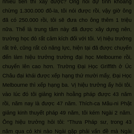
nhiêu tiền thì xây được? Ông nói dự tính khoảng
chừng 1.300.000 đô-la, tôi nói được rồi, vậy giờ ông
đã có 250.000 rồi, tôi sẽ đưa cho ông thêm 1 triệu
nữa. Thế là trung tâm này đã được xây dựng nên,
trường học đó rất cảm kích đối với tôi. Vị hiệu trưởng
rất trẻ, cũng rất có năng lực, hiện tại đã được chuyển
đến làm hiệu trưởng trường đại học Melbourne rồi,
chuyển lên cao hơn. Trường Đại Học Griffith ở Úc
Châu đại khái được xếp hạng thứ mười mấy, Đại Học
Melbourne thì xếp hạng ba. Vị hiệu trưởng ấy hỏi tôi,
vào lúc đó tôi giảng kinh hoằng pháp được 43 năm
rồi, năm nay là được 47 năm. Thích-ca Mâu-ni Phật
giảng kinh thuyết pháp 49 năm, tôi kém Ngài 2 năm.
Ông hiệu trưởng hỏi tôi: “Thưa Pháp sư, trong 43
năm qua có khi nào Ngài gặp phải vấn đề mà Ngài