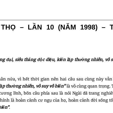
025
026
027
THỌ – LẦN 10 (NĂM 1998) – 
028
029
03
031
032
033
034
035
036
g đại, siêu thắng độc diệu, kiến lập thường nhiên, vô 
037
038
039
hân nửa, vì hết thời gian nên hai câu sau cùng này vẫn
040
041
04
lập thường nhiên, vô suy vô biến”
là vô cùng quan trọng.
cương lĩnh, bốn câu phía sau là nói Ngài đã trang nghi
043
044
04
chính là hoàn cảnh cư ngụ của họ, hoàn cảnh đời sống tố
biến”
.
046
047
04