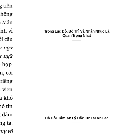
g tiện
5
 Không
Ca Mâu
ính vì
Trong Lục Độ, Bố Thì Và Nhẫn Nhục Là
Quan Trọng Nhất
i câu
hư ngữ
4
ư ngữ
h hợp,
, cõi
 riêng
0
h viễn
ta khó
hó tin
ng dám
Cả Đời Tâm An Lý Đắc Tự Tại An Lạc
6
ng ta,
suy vô