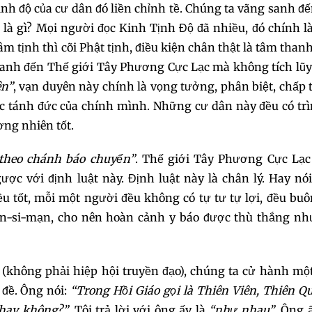
rình độ của cư dân đó liền chỉnh tề. Chúng ta vãng sanh đ
 là gì? Mọi người đọc Kinh Tịnh Độ đã nhiều, đó chính l
124
125
126
m tịnh thì cõi Phật tịnh, điều kiện chân thật là tâm thanh
 sanh đến Thế giới Tây Phương Cực Lạc mà không tích lũ
127
128
129
ên”
, vạn duyên này chính là vọng tưởng, phân biệt, chấp 
ục tánh đức của chính mình. Những cư dân này đều có tr
130
131
132
ng nhiên tốt.
133
134
135
 theo chánh báo chuyển”
. Thế giới Tây Phương Cực Lạc
ược với định luật này. Định luật này là chân lý. Hay nó
136
137
138
 tốt, mỗi một người đều không có tự tư tự lợi, đều bu
n-si-mạn, cho nên hoàn cảnh y báo được thù thắng như
139
140
141
142
143
144
 (không phải hiệp hội truyền đạo), chúng ta cử hành mộ
 đề. Ông nói:
“Trong Hồi Giáo gọi là Thiên Viên, Thiên Q
145
146
147
 hay không?”
. Tôi trả lời với ông ấy là
“như nhau”
. Ông 