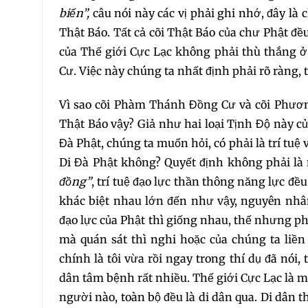
biến”,
câu nói này các vị phải ghi nhớ, đây là
Thật Báo. Tất cả cõi Thật Báo của chư Phật đề
của Thế giới Cực Lạc không phải thù thắng ở
Cư. Việc này chúng ta nhất định phải rõ ràng, t
Vì sao cõi Phàm Thánh Đồng Cư và cõi Phươn
Thật Báo vậy? Giả như hai loại Tịnh Độ này c
Đà Phật, chúng ta muốn hỏi, có phải là trí tu
Di Đà Phật không? Quyết định không phải là
đồng”
, trí tuệ đạo lực thần thông năng lực đ
khác biệt nhau lớn đến như vậy, nguyên nhân
đạo lực của Phật thì giống nhau, thế nhưng ph
mà quán sát thì nghi hoặc của chúng ta liề
chính là tôi vừa rồi ngay trong thí dụ đã nói, 
dân tâm bệnh rất nhiều. Thế giới Cực Lạc là m
người nào, toàn bộ đều là di dân qua. Di dân 