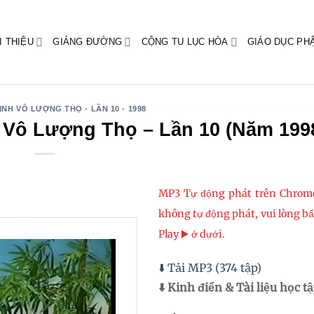
I THIỆU
GIẢNG ĐƯỜNG
CỘNG TU LỤC HÒA
GIÁO DỤC PH
INH VÔ LƯỢNG THỌ - LẦN 10 - 1998
h Vô Lượng Thọ – Lần 10 (Năm 199
MP3 Tự động phát trên Chrom
không tự động phát, vui lòng b
Play ▶️ ở dưới.
⬇️ Tải MP3 (374 tập)
⬇️ Kinh điển & Tài liệu học t