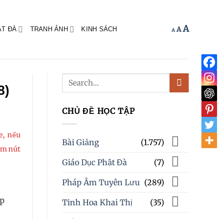
Increas
A
Reset
Decrease
A
ẬT ĐÀ
TRANH ẢNH
KINH SÁCH
A
font
font
font
size.
size.
size.
8)
CHỦ ĐỀ HỌC TẬP
e, nếu
Bài Giảng
(1.757)
ấm nút
Giáo Dục Phật Đà
(7)
Pháp Âm Tuyên Lưu
(289)
ập
Tinh Hoa Khai Thị
(35)