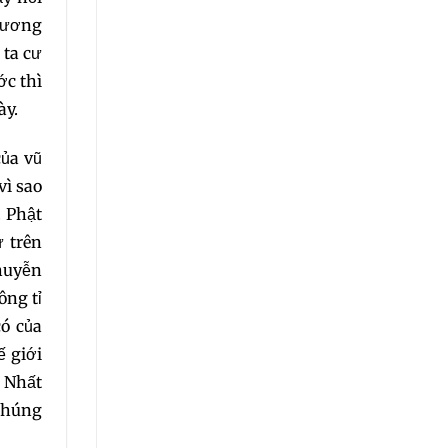
Phương
 ta cư
ớc thì
ày.
của vũ
vì sao
 Phật
ư trên
huyễn
ông tỉ
có của
ế giới
 Nhất
 chúng