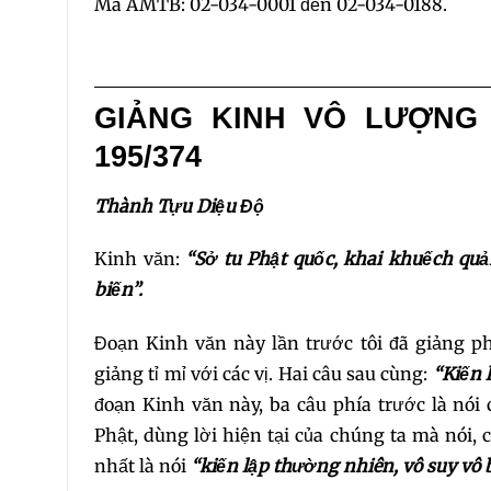
Mã AMTB: 02-034-0001 đến 02-034-0188.
GIẢNG KINH VÔ LƯỢNG 
195/374
Thành Tựu Diệu Độ
Kinh văn:
“Sở tu Phật quốc, khai khuếch quản
biến”.
Đoạn Kinh văn này lần trước tôi đã giảng p
giảng tỉ mỉ với các vị. Hai câu sau cùng:
“Kiến 
đoạn Kinh văn này, ba câu phía trước là nói 
Phật, dùng lời hiện tại của chúng ta mà nói, 
nhất là nói
“kiến lập thường nhiên, vô suy vô 