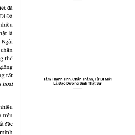
iết đã
 Di Đà
 nhiều
hật là
n Ngài
i chân
ng thể
0
 giống
ng rất
Tâm Thanh Tịnh, Chân Thành, Từ Bi Mới
ụ hoại
Là Đạo Dưỡng Sinh Thật Sự
6
 nhiều
à trên
là đặc
g minh