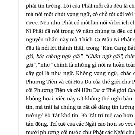
phải tin tưởng. Lời của Phật mỗi câu đều là 
mà nói một chút vọng ngữ, có chỗ tốt đối vớ
được. Nếu như Phật có một lần nói vì lợi ích
Ni Phật đã nói trong 49 năm chúng ta đều có t
nguyên nhân này mà Thích Ca Mâu Ni Phật s
đều là nói lời thành thật, trong “Kim Cang Bá
giả, bất cuồng ngữ giả”
.
“Chân ngữ giả”,
chân
giả”
, “như” chính là những gì nói ra hoàn to
đây gọi là như ngữ. Không vọng ngữ, chắc c
Phương Tiện và cõi Hữu Dư của thế giới chư P
cõi Phương Tiện và cõi Hữu Dư ở Thế giới Cực
không hoại. Việc này rất không thể nghĩ bàn
tin, mà trái lại chúng ta rất dễ dàng tin tưởng
tưởng? Bồ Tát khó tin. Bồ Tát trí tuệ cao hơ
tán đồng. Trí tuệ của các Ngài cao hơn so với
mười phương cõi nước chư Phật các Ngài đều