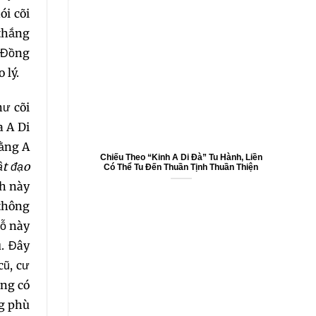
9
ói cõi
 thắng
i Đồng
 lý.
ư cõi
a A Di
bằng A
Chiếu Theo “Kinh A Di Đà” Tu Hành, Liền
ật đạo
Có Thể Tu Đến Thuần Tịnh Thuần Thiện
nh này
 thông
hỗ này
. Đây
cũ, cư
ông có
ng phù