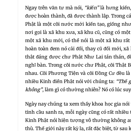
Ngay trên văn tự mà nói,
“kiến”
là hưng kiến
được hoàn thành, đã được thành lập. Trong cá
Phật là một cõi nước mới kiến tạo, giống như
nơi gọi là xã khu xưa, xã khu cũ, cũng có một
một xã khu mới, có thể nói là một xã khu rất
hoàn toàn đem nó cải đổi, thay cũ đổi mới, xã
thật đáng được chư Phật Như Lai tán thán, 
nghĩ bàn. Trong cõi nước chư Phật, cõi Thật 
nhau. Cõi Phương Tiện và cõi Đồng Cư đều là
nhiều Kinh điển Phật nói với chúng ta:
“Thế g
không”
, làm gì có thường nhiên? Nó có lúc suy 
Ngày nay chúng ta xem thấy khoa học gia nói 
tinh cầu sanh ra, mỗi ngày cũng có rất nhiều ti
Kinh Phật nói hiện tượng vô thường không an
thù. Thế giới này rất kỳ lạ, rất đặc biệt, từ sa