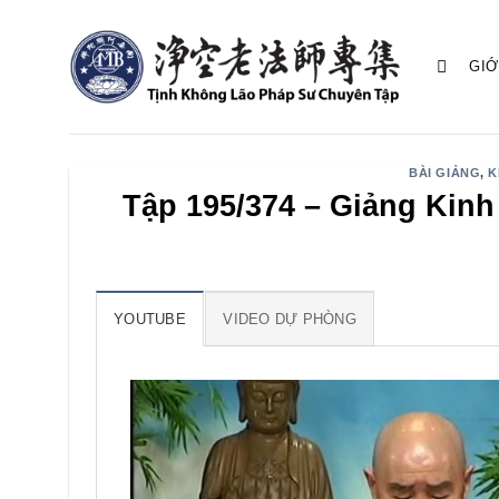
Bỏ
qua
GIỚ
nội
dung
BÀI GIẢNG
,
K
Tập 195/374 – Giảng Kin
YOUTUBE
VIDEO DỰ PHÒNG