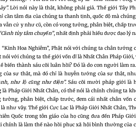
ày”.
Lời nói này là thật, không phải giả. Thế giới Tây 
148
149
150
ỉ cần tâm địa của chúng ta thanh tịnh, quốc độ mà chúng
a vẫn cứ y như cũ, còn có vọng tưởng, phân biệt, chấp trư
151
152
153
“Cảnh tùy tâm chuyển”
, nhất định phải hiểu được đạo lý n
154
155
156
ên “Kinh Hoa Nghiêm”, Phật nói với chúng ta chân tướng 
nói với chúng ta thế giới vốn dĩ là Nhất Chân Pháp Giới, 
157
158
159
ể biến thành sáu cõi luân hồi? Đó là do con người làm ra.
 của sự thật, mà đó chỉ là huyễn tướng của sự thật, nh
160
161
162
nh, như lộ cũng như điện”.
Sáu cõi mười pháp giới là 
là Pháp Giới Nhất Chân, có thể nói là chính chúng ta kh
163
164
165
 tưởng, phân biệt, chấp trước, đem cái nhất chân vốn 
là như vậy. Thế giới Cực Lạc là Pháp Giới Nhất Chân, Th
166
167
168
hiên Quốc trong tôn giáo của họ cũng đưa đến Pháp Giới
ại chính là làm thế nào hồi phục xã hội bình thường của
169
170
171