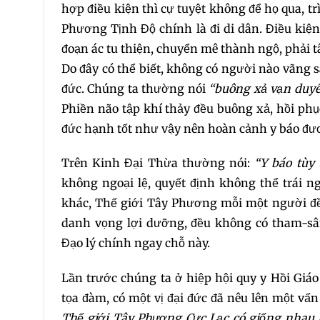
hợp điều kiện thì cự tuyệt không để họ qua, t
Phương Tịnh Độ chính là đi di dân. Điều kiện
đoạn ác tu thiện, chuyển mê thành ngộ, phải tâ
Do đây có thể biết, không có người nào vãng
đức. Chúng ta thường nói
“buông xả vạn duy
Phiền não tập khí thảy đều buông xả, hồi ph
đức hạnh tốt như vậy nên hoàn cảnh y báo đươ
Trên Kinh Đại Thừa thường nói:
“Y báo tùy
không ngoại lệ, quyết định không thể trái ng
khác, Thế giới Tây Phương mỗi một người đều
danh vọng lợi dưỡng, đều không có tham-sâ
Đạo lý chính ngay chỗ này.
Lần trước chúng ta ở hiệp hội quy y Hồi Giáo
tọa đàm, có một vị đại đức đã nêu lên một vấn
Thế giới Tây Phương Cực Lạc có giống nhau