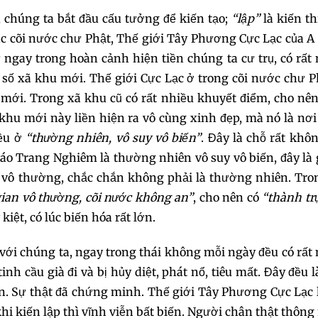
, chúng ta bắt đầu cấu tưởng để kiến tạo;
“lập”
là kiến th
049
050
051
c cõi nước chư Phật, Thế giới Tây Phương Cực Lạc của A
 ngay trong hoàn cảnh hiện tiền chúng ta cư trụ, có rất
052
053
054
 số xã khu mới. Thế giới Cực Lạc ở trong cõi nước chư P
 mới. Trong xã khu cũ có rất nhiều khuyết điểm, cho nê
055
056
057
 khu mới này liền hiện ra vô cùng xinh đẹp, mà nó là nơ
đều ở
“thường nhiên, vô suy vô biến”
. Đây là chỗ rất khô
058
059
06
Báo Trang Nghiêm là thường nhiên vô suy vô biến, đây là
 vô thường, chắc chắn không phải là thường nhiên. Tro
061
062
063
ian vô thường, cõi nước không an”
, cho nên có
“thành tr
kiệt, có lúc biến hóa rất lớn.
064
065
06
với chúng ta, ngay trong thái không mỗi ngày đều có rất
067
068
069
nh cầu già đi và bị hủy diệt, phát nổ, tiêu mất. Đây đều l
. Sự thật đã chứng minh. Thế giới Tây Phương Cực Lạc 
070
071
072
u khi kiến lập thì vĩnh viễn bất biến. Người chân thật thôn