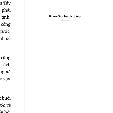
ến Tây
à phải
 tịnh.
Khéo Giữ Tam Nghiệp
y công
trước.
ình độ
 cũng
i cách
ông xả
 vậy.
t buổi
uốc và
ấy hỏi