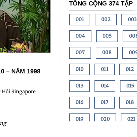
TỔNG CỘNG 374 TẬP
001
002
003
004
005
00
007
008
00
010
011
012
0 – NĂM 1998
013
014
015
c Hội Singapore
016
017
018
019
020
021
ang
022
023
02