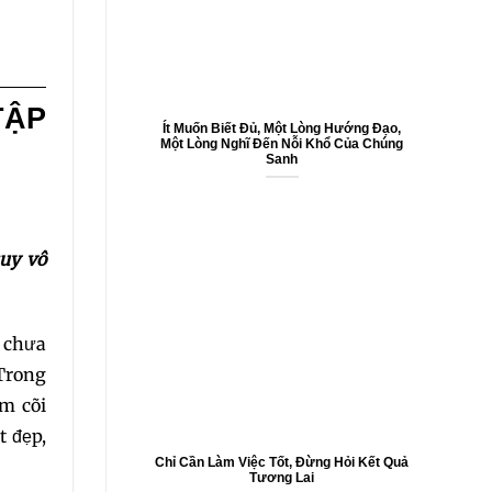
TẬP
0
Ít Muốn Biết Đủ, Một Lòng Hướng Đạo,
Một Lòng Nghĩ Đến Nỗi Khổ Của Chúng
Sanh
suy vô
 chưa
2
 Trong
êm cõi
5
t đẹp,
Chỉ Cần Làm Việc Tốt, Đừng Hỏi Kết Quả
8
Tương Lai