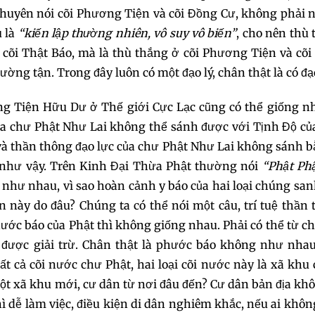
097
098
09
 chuyên nói cõi Phương Tiện và cõi Đồng Cư, không phải n
u là
“kiến lập thường nhiên, vô suy vô biến”
, cho nên thù
100
101
102
 cõi Thật Báo, mà là thù thắng ở cõi Phương Tiện và cõ
ường tận. Trong đây luôn có một đạo lý, chân thật là có đạo
103
104
105
g Tiện Hữu Dư ở Thế giới Cực Lạc cũng có thể giống nh
106
107
108
ủa chư Phật Như Lai không thể sánh được với Tịnh Độ củ
ệ và thần thông đạo lực của chư Phật Như Lai không sánh 
109
110
111
 như vậy. Trên Kinh Đại Thừa Phật thường nói
“Phật Ph
ều như nhau, vì sao hoàn cảnh y báo của hai loại chúng sa
112
113
114
 này do đâu? Chúng ta có thể nói một câu, trí tuệ thần
ước báo của Phật thì không giống nhau. Phải có thể từ c
115
116
117
n được giải trừ. Chân thật là phước báo không như nhau
tất cả cõi nước chư Phật, hai loại cõi nước này là xã khu 
118
119
120
ột xã khu mới, cư dân từ nơi đâu đến? Cư dân bản địa kh
thì dễ làm việc, điều kiện di dân nghiêm khắc, nếu ai khô
121
122
123