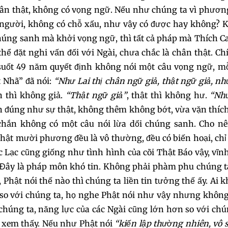
chân thật, không có vọng ngữ. Nếu như chúng ta vì phươn
073
074
07
i người, không có chỗ xấu, như vậy có được hay không?
 chúng sanh mà khởi vọng ngữ, thì tất cả pháp mà Thích 
076
077
078
hể đặt nghi vấn đối với Ngài, chưa chắc là chân thật. Ch
uốt 49 năm quyết định không nói một câu vọng ngữ, mỗ
079
080
081
t Nhã” đã nói:
“Như Lai thị chân ngữ giả, thật ngữ giả, n
082
083
08
 thì không giả.
“Thật ngữ giả”
, thật thì không hư.
“Nh
àn đúng như sự thật, không thêm không bớt, vừa vặn thíc
085
086
087
hắn không có một câu nói lừa dối chúng sanh. Cho nên
hật mười phương đều là vô thường, đều có biến hoại, chỉ
088
089
09
 Lạc cũng giống như tình hình của cõi Thật Báo vậy, vĩn
. Đây là pháp môn khó tin. Không phải phàm phu chúng 
091
092
093
, Phật nói thế nào thì chúng ta liền tin tưởng thế ấy. Ai k
n so với chúng ta, họ nghe Phật nói như vậy nhưng khô
094
095
09
 chúng ta, năng lực của các Ngài cũng lớn hơn so với chú
 xem thấy. Nếu như Phật nói
“kiến lập thường nhiên, vô 