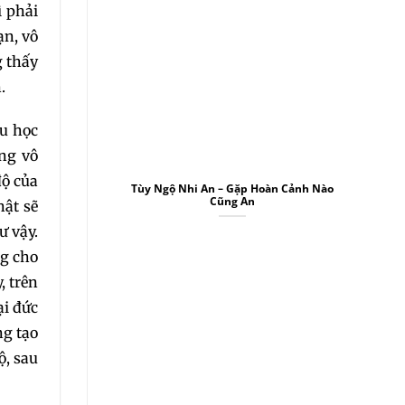
9
ì phải
ạn, vô
g thấy
.
ầu học
ơng vô
độ của
Tùy Ngộ Nhi An – Gặp Hoàn Cảnh Nào
Cũng An
ật sẽ
ư vậy.
ng cho
, trên
ại đức
ng tạo
ộ, sau