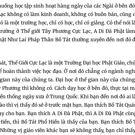
huống học tập sinh hoạt hàng ngày của các Ngài ở bên đó
073
074
07
Lạc không có làm kinh doanh, không có buôn bán, cũng 
 là một trường học, chỉ có học, chỉ có giảng. Có thể nói l
076
077
078
trường ở Thế giới Tây Phương Cực Lạc, A Di Đà Phật làm
Phật Như Lai Pháp Thân Bồ Tát thường xuyên đến nơi đó 
079
080
081
082
083
08
sát, Thế Giới Cực Lạc là một Trường Đại học Phật Giáo, ch
để hoàn thành việc học đạo. Ở nơi đó chẳng có ngành ng
085
086
087
gian này của chúng ta. Đại học ở thế gian này của chúng
ây Phương thì không có. Cách dạy học ở bên đó, thực tại m
088
089
09
ền thống ngày xưa ở Trung Quốc. Khi bạn đến nơi đó ai l
ào thì vị thầy đó sẽ ở trước mặt bạn. Bạn thích Bồ Tát Qu
091
092
093
 cho bạn. Bạn thích A Di Đà Phật, thì A Di Đà Phật cũ
094
095
09
iền, thì Bồ Tát Phổ Hiền là thầy của bạn. Bạn thích Bồ 
n. Những vị giáo viên khác bạn sẽ không thấy, bạn chỉ thấ