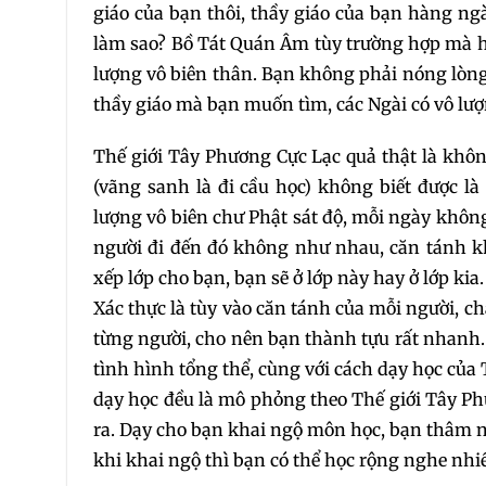
giáo của bạn thôi, thầy giáo của bạn hàng ng
làm sao? Bồ Tát Quán Âm tùy trường hợp mà hó
lượng vô biên thân. Bạn không phải nóng lòn
thầy giáo mà bạn muốn tìm, các Ngài có vô lượ
Thế giới Tây Phương Cực Lạc quả thật là không
(vãng sanh là đi cầu học) không biết được là
lượng vô biên chư Phật sát độ, mỗi ngày không
người đi đến đó không như nhau, căn tánh k
xếp lớp cho bạn, bạn sẽ ở lớp này hay ở lớp ki
Xác thực là tùy vào căn tánh của mỗi người, ch
từng người, cho nên bạn thành tựu rất nhanh.
tình hình tổng thể, cùng với cách dạy học của
dạy học đều là mô phỏng theo Thế giới Tây Phư
ra. Dạy cho bạn khai ngộ môn học, bạn thâm n
khi khai ngộ thì bạn có thể học rộng nghe nhi