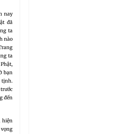
ôm nay
ật đã
úng ta
nh nào
Trang
ng ta
 Phật,
iờ bạn
 tịnh.
 trước
ng đến
i hiện
h vọng