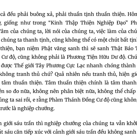
148
149
150
 cả đều phải buông xả, phải thuần tịnh thuần thiện. H
y, giống như trong “Kinh Thập Thiện Nghiệp Đạo” Ph
151
152
153
Tâm của chúng ta, lời nói của chúng ta, việc làm của ch
 chúng ta thanh tịnh, cũng không thể có một chút bất tị
154
155
156
 thiện, bạn niệm Phật vãng sanh thì sẽ sanh Thật Báo 
Cư độ, cũng không phải là Phương Tiện Hữu Dư độ. Chú
157
158
159
Đến được Thế giới Tây Phương Cực Lạc nhanh chóng thành
o không tranh thủ chứ? Quả nhiên nếu tranh thủ, hiện g
160
161
162
tu tâm thuần thiện. Tâm thuần thiện chính là tâm thanh
ên so đo nữa, không nên phân biệt nữa, không thể chấp
163
164
165
húng ta sai rồi, e rằng Phàm Thánh Đồng Cư độ cũng khô
trước là nghiệp chướng.
166
167
168
h giới sáu trần thì nghiệp chướng của chúng ta vẫn khở
169
170
171
t sáu căn tiếp xúc với cảnh giới sáu trần đều không san