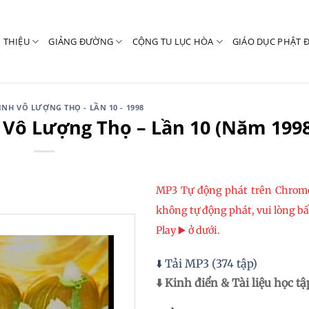
I THIỆU
GIẢNG ĐƯỜNG
CỘNG TU LỤC HÒA
GIÁO DỤC PHẬT 
INH VÔ LƯỢNG THỌ - LẦN 10 - 1998
h Vô Lượng Thọ – Lần 10 (Năm 199
MP3 Tự động phát trên Chrom
không tự động phát, vui lòng b
Play ▶️ ở dưới.
⬇️ Tải MP3 (374 tập)
⬇️ Kinh điển & Tài liệu học tậ