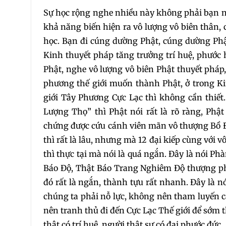
Sự học rộng nghe nhiều này không phải bạn ng
khả năng biến hiện ra vô lượng vô biên thân,
học. Bạn đi cúng dường Phật, cúng dường Phật
Kinh thuyết pháp tăng trưởng trí huệ, phước 
Phật, nghe vô lượng vô biên Phật thuyết pháp
phương thế giới muốn thành Phật, ở trong Kin
giới Tây Phương Cực Lạc thì không cần thiế
Lượng Thọ” thì Phật nói rất là rõ ràng, Ph
chứng được cứu cánh viên mãn vô thượng Bồ Đề 
thì rất là lâu, nhưng mà 12 đại kiếp cùng với 
thì thực tại mà nói là quá ngắn. Đây là nói 
Báo Độ, Thật Báo Trang Nghiêm Độ thượng ph
đó rất là ngắn, thành tựu rất nhanh. Đây là
chúng ta phải nỗ lực, không nên tham luyến cá
nên tranh thủ đi đến Cực Lạc Thế giới để sớm 
thật có trí huệ, người thật sự có đại phước đức.