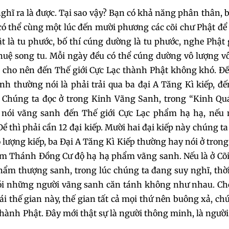
hĩ ra là được. Tại sao vậy? Bạn có khả năng phân thân, 
124
125
126
 có thể cùng một lúc đến mười phương các cõi chư Phật đ
 là tu phước, bố thí cúng dường là tu phước, nghe Phật
127
128
129
huệ song tu. Mỗi ngày đều có thể cúng dường vô lượng v
, cho nên đến Thế giới Cực Lạc thành Phật không khó. Đ
130
131
132
h thường nói là phải trải qua ba đại A Tăng Kì kiếp, đ
t. Chúng ta đọc ở trong Kinh Vãng Sanh, trong “Kinh Qu
133
134
135
ật nói vãng sanh đến Thế giới Cực Lạc phẩm hạ hạ, nếu
thì phải cần 12 đại kiếp. Mười hai đại kiếp này chúng t
136
137
138
vô lượng kiếp, ba Đại A Tăng Kì Kiếp thường hay nói ở tron
Phàm Thánh Đồng Cư độ hạ hạ phẩm vãng sanh. Nếu là ở Cõ
139
140
141
ẩm thượng sanh, trong lúc chúng ta đang suy nghĩ, thời
 nói những người vãng sanh căn tánh không như nhau. C
142
143
144
i thế gian này, thế gian tất cả mọi thứ nên buông xả, ch
thành Phật. Đây mới thật sự là người thông minh, là ngườ
145
146
147