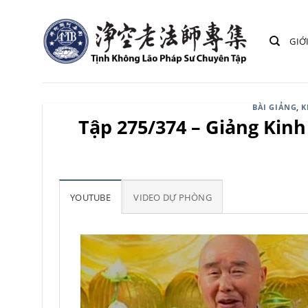
Bỏ
qua
GIỚ
nội
dung
BÀI GIẢNG
,
K
Tập 275/374 – Giảng Kin
YOUTUBE
VIDEO DỰ PHÒNG