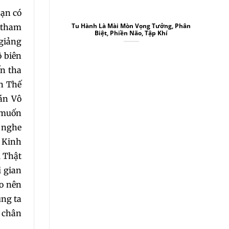
bạn có
Tu Hành Là Mài Mòn Vọng Tưởng, Phân
ể tham
Biệt, Phiền Não, Tập Khí
 giảng
ô biên
ến tha
ến Thế
án Vô
 muốn
a nghe
g Kinh
i Thật
 gian
ho nên
úng ta
i chân