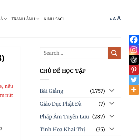
Increas
A
Reset
ĐÀ
TRANH ẢNH
KINH SÁCH
Decrease
A
A
font
font
font
size.
size.
size.
8)
CHỦ ĐỀ HỌC TẬP
e, nếu
Bài Giảng
(1.757)
ấm nút
Giáo Dục Phật Đà
(7)
Pháp Âm Tuyên Lưu
(287)
p
Tinh Hoa Khai Thị
(35)