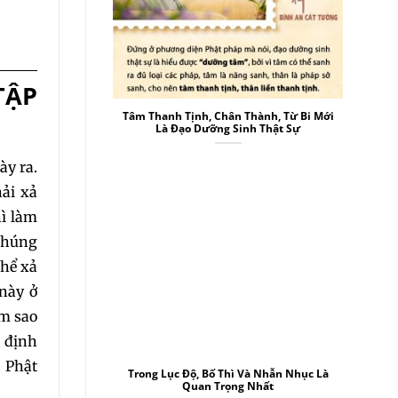
TẬP
0
Tâm Thanh Tịnh, Chân Thành, Từ Bi Mới
Là Đạo Dưỡng Sinh Thật Sự
ày ra.
ải xả
hì làm
 chúng
ể xả
2
 này ở
àm sao
5
à định
. Phật
Trong Lục Độ, Bố Thì Và Nhẫn Nhục Là
8
Quan Trọng Nhất