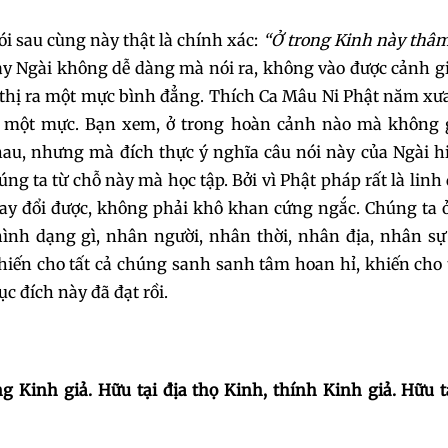
049
050
051
ói sau cùng này thật là chính xác:
“Ở trong Kinh này thâm
ày Ngài không dễ dàng mà nói ra, không vào được cảnh gi
052
053
054
 thị ra một mực bình đẳng. Thích Ca Mâu Ni Phật năm xưa
ư một mực. Bạn xem, ở trong hoàn cảnh nào mà không 
055
056
057
au, nhưng mà đích thực ý nghĩa câu nói này của Ngài h
úng ta từ chỗ này mà học tập. Bởi vì Phật pháp rất là linh
058
059
06
hay đổi được, không phải khô khan cứng ngắc. Chúng ta 
hình dạng gì, nhân người, nhân thời, nhân địa, nhân sự
061
062
063
hiến cho tất cả chúng sanh sanh tâm hoan hỉ, khiến cho 
c đích này đã đạt rồi.
064
065
06
067
068
069
 Kinh giả. Hữu tại địa thọ Kinh, thính Kinh giả. Hữu tạ
070
071
072