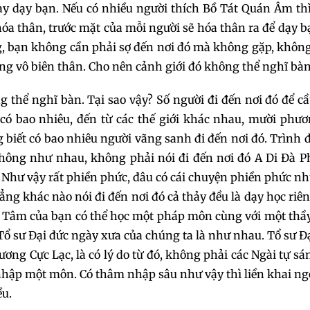
097
098
09
ày dạy bạn. Nếu có nhiều người thích Bồ Tát Quán Âm th
a thân, trước mặt của mỗi người sẽ hóa thân ra để dạy b
100
101
102
g, bạn không cần phải sợ đến nơi đó mà không gặp, khôn
ng vô biên thân. Cho nên cảnh giới đó không thể nghĩ bàn
103
104
105
 thể nghĩ bàn. Tại sao vậy? Số người đi đến nơi đó để c
 có bao nhiêu, đến từ các thế giới khác nhau, mười phư
106
107
108
 biết có bao nhiêu người vãng sanh đi đến nơi đó. Trình 
109
110
111
hông như nhau, không phải nói đi đến nơi đó A Di Đà Ph
a. Như vậy rất phiền phức, đâu có cái chuyện phiền phức nh
112
113
114
ẳng khác nào nói đi đến nơi đó cả thảy đều là dạy học riê
 Tâm của bạn có thể học một pháp môn cùng với một thầy
115
116
117
 Tổ sư Đại đức ngày xưa của chúng ta là như nhau. Tổ sư Đ
ơng Cực Lạc, là có lý do từ đó, không phải các Ngài tự sá
118
119
120
hập một môn. Có thâm nhập sâu như vậy thì liền khai ng
ều.
121
122
123