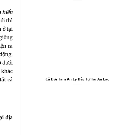
 hiển
ới thì
 ở tại
giống
iện ra
 động,
0
ở dưới
 khác
tất cả
Cả Đời Tâm An Lý Đắc Tự Tại An Lạc
6
i địa