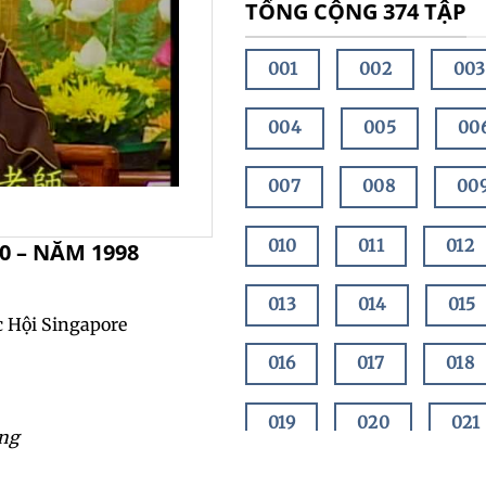
TỔNG CỘNG 374 TẬP
001
002
003
004
005
00
007
008
00
010
011
012
0 – NĂM 1998
013
014
015
c Hội Singapore
016
017
018
019
020
021
ang
022
023
02