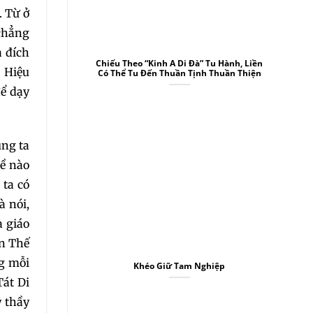
. Từ ở
5
chẳng
à đích
Chiếu Theo “Kinh A Di Đà” Tu Hành, Liền
 Hiệu
Có Thể Tu Đến Thuần Tịnh Thuần Thiện
để dạy
4
úng ta
hề nào
 ta có
à nói,
0
à giáo
án Thế
ng mỗi
Khéo Giữ Tam Nghiệp
6
Tát Di
y thầy