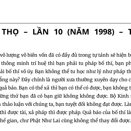
025
026
027
THỌ – LẦN 10 (NĂM 1998) – 
028
029
03
031
032
033
 vô lượng vô biên vốn đã có đầy đủ trong tự tánh sẽ hiện b
034
035
036
thông minh trí huệ thì bạn phải tu pháp bố thí, bạn ph
 bố thí vô úy. Bạn không thể tu học như lý như pháp t
037
038
039
hắng này? Đây chính là người xưa thường xuyên dạy cho
uả báo. Bạn có thể xả thì bạn có thể có được, bạn không th
040
041
04
iờ những thứ bạn đã có bạn giữ không không được. Bộ Kinh
 thảo luận với chúng ta, bạn tuyệt đối không đạt được. L
043
044
04
 thì được tài, xả pháp thì được pháp. Quả báo của bố thí l
thế gian, chư Phật Như Lai cũng không thể thay đổi được
046
047
04