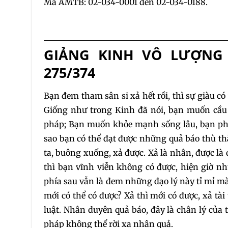
Mã AMTB: 02-034-0001 đến 02-034-0188.
GIẢNG KINH VÔ LƯỢNG 
275/374
Bạn đem tham sân si xả hết rồi, thì sự giàu có
Giống như trong Kinh đã nói, bạn muốn cầu 
pháp; Bạn muốn khỏe mạnh sống lâu, bạn phải
sao bạn có thể đạt được những quả báo thù t
ta, buông xuống, xả được. Xả là nhân, được là q
thì bạn vĩnh viễn không có được, hiện g
phía sau vẫn là đem những đạo lý này tỉ mỉ mà
mới có thể có được? Xả thì mới có được, xả tài
luật. Nhân duyên quả báo, đây là chân lý của 
pháp không thể rời xa nhân quả.