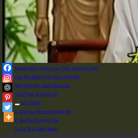
Chọn Di Đà Yếu Giải
Làm Việc Sai Thì Mới Sinh Bệnh
Súc Sanh Hiểu Lòng Người
Có Thể Giải Thì Có Thể Hành
Trà Thô Cơm Đạm Giữ Bình An
HỌC HỘI
Giới Thiệu Đạo Sư của Tịnh Tông Học Hội
Duyên Khởi Thành Lập Tịnh Tông Học Hội
Các Địa Điểm Tịnh Tông Học Hội
Mô Hình Vận Hành Độc Lập
Tịnh Tông & Chính Trị
SƯ THỪA
1. Giáo sư Phương Đông Mỹ
2. Đại Sư Chương Gia
3. Cư Sĩ Lý Bỉnh Nam
4. Cư Sĩ Hạ Liên Cư