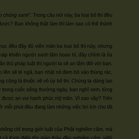
lập chúng sanh”.
Trong câu nói này, ba loại bố thí đều
được? Bạn không thật làm thì làm sao có thể thành
iều mục đều đầy đủ viên mãn ba loại bố thí này, nhưng
ủ pháp khiến người sanh tâm hoan hỉ, đây chính là lìa
n thủ pháp luật thì người ta sẽ an tâm đối với bạn,
ạp lên sẽ té ngã, bạn nhặt nó đem bỏ vào thùng rác,
g cũng là thuộc về vô úy bố thí. Chúng ta dùng lao
Ngay trong cuộc sống thường ngày, bạn nghĩ xem, từng
 qua được an vui hạnh phúc mỹ mãn. Vì sao vậy? Trên
ờ mỗi phút đều đang làm những việc lợi ích cho tất
không chỉ trong giới luật của Phật nghiêm cấm, mà
 cả Kinh điển tôn giáo thảy đều nghiêm cấm, vìđó