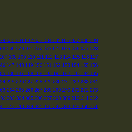
29
030
031
032
033
034
035
036
037
038
039
068
069
070
071
072
073
074
075
076
077
078
107
108
109
110
111
112
113
114
115
116
117
46
147
148
149
150
151
152
153
154
155
156
185
186
187
188
189
190
191
192
193
194
195
24
225
226
227
228
229
230
231
232
233
234
263
264
265
266
267
268
269
270
271
272
273
302
303
304
305
306
307
308
309
310
311
312
341
342
343
344
345
346
347
348
349
350
351