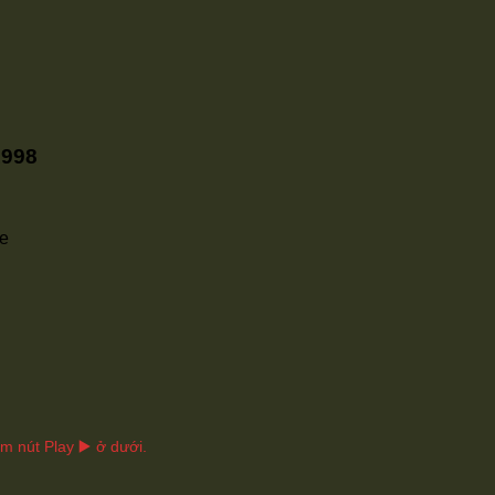
1998
re
 nút Play ▶️ ở dưới.