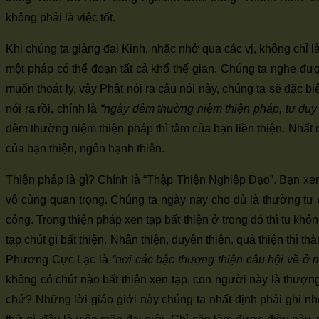
không phải là việc tốt.
Khi chúng ta giảng đại Kinh, nhắc nhở qua các vị, không chỉ l
một pháp có thể đoạn tất cả khổ thế gian. Chúng ta nghe đư
muốn thoát ly, vậy Phật nói ra câu nói này, chúng ta sẽ đặc bi
nói ra rồi, chính là
“ngày đêm thường niệm thiện pháp, tư duy 
đêm thường niệm thiện pháp thì tâm của bạn liền thiện. Nhất đ
của bạn thiện, ngôn hạnh thiện.
Thiện pháp là gì? Chính là “Thập Thiện Nghiệp Đạo”. Bạn xem,
vô cùng quan trọng. Chúng ta ngày nay cho dù là thường tư d
công. Trong thiện pháp xen tạp bất thiện ở trong đó thì tu kh
tạp chút gì bất thiện. Nhân thiện, duyên thiện, quả thiện thì
Phương Cực Lạc là
“nơi các bậc thượng thiện câu hội về ở 
không có chút nào bất thiện xen tạp, con người này là thượ
chứ? Những lời giáo giới này chúng ta nhất định phải ghi nhớ.