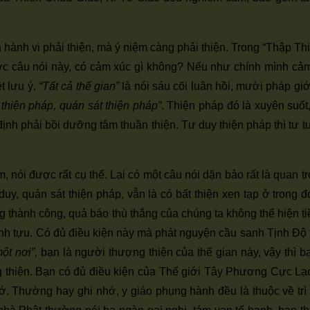
font
font
font
size.
size.
size.
à hành vi phải thiện, mà ý niệm càng phải thiện. Trong “Thập T
ợc câu nói này, có cảm xúc gì không? Nếu như chính mình cảm
ệt lưu ý.
“Tất cả thế gian”
là nói sáu cõi luân hồi, mười pháp giớ
thiện pháp, quán sát thiện pháp”
. Thiện pháp đó là xuyên suốt
ịnh phải bồi dưỡng tâm thuần thiện. Tư duy thiện pháp thì tư t
 nói được rất cụ thể. Lại có một câu nói dặn bảo rất là quan t
uy, quán sát thiện pháp, vẫn là có bất thiện xen tạp ở trong 
ông thành công, quả báo thù thắng của chúng ta không thể hiện 
 thành tựu. Có đủ điều kiện này mà phát nguyện cầu sanh Tịnh Đ
một nơi”,
bạn là người thượng thiện của thế gian này, vậy thì b
ng thiện. Bạn có đủ điều kiện của Thế giới Tây Phương Cực Lạ
 Thường hay ghi nhớ, y giáo phụng hành đều là thuộc về trì giớ