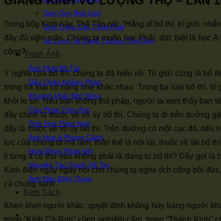
GIẢNG KINH VÔ LƯỢNG THỌ – LẦN 10 
Tam Quy Ngũ Giới
Trong bổn Kinh này, Thế Tôn nói:
“Hằng dĩ bố thí, trì giới, nh
Giới Thiệu Các Tông Phái
đầy đủ viên mãn. Chúng ta muốn học Phật, đặc biệt là học A 
Sơ Lược Về Danh Tướng (Tên Gọi)
công?
Tranh Ảnh
Ảnh Phật Bồ Tát
Ý nghĩa của bố thí, chúng ta đã hiểu rồi. Trì giới cũng là bố t
Dấu Chân Hoằng Pháp
trong ba loại có nặng nhẹ khác nhau. Trong ba loại bố thí, t
Khoảnh khắc Đời Sống
khỏi lo sợ. Nếu bạn không thủ pháp, người ta xem thấy bạn sẽ 
Thư Pháp Trên Ảnh
đây chính là thuộc về vô úy bố thí. Chúng ta đi trên đường gặ
Tinh Hoa Pháp Ngữ
đây là thuộc về vô úy bố thí. Trên đường có một cục đá, nếu 
Ảnh Hoa & Phong Cảnh
lực của chúng ta mà làm, thân thể là nội tài, thuộc về tài bố 
Hoạt Động Pháp Hội
li từng tí có thứ nào không phải là đang tu bố thí? Đây gọi 
Nguyên Tác Tranh Vẽ Tay
Kinh điển ngày ngày nói cho chúng ta nghe tích công bồi đức
Ảnh Nền Điện Thoại
cả chúng sanh.
Kinh Sách
Khen khợi người khác, quyết định không hủy báng người khác
trong “Kinh Cô-Ran” cũng nghiêm cấm, trong “Thánh Kinh” c