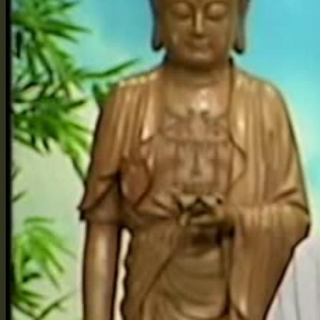
Vì Sao Xuất Gia
Bí Quyết Giảng Kinh
Học Tập Sư Thừa
Đồng Tham Đạo Hữu
Truyền Pháp Qua Mạng
Quả Báo Của Bản Thân
Hồi Quy Tịnh Độ
Bảo Vật Vô Giá
Cuốn Sách Nho Đầu Tiên
Cuốn Kinh Phật Đầu Tiên
Từ Không Vọng Ngữ Mà Bắt Đầu
Giới Thiệu Thiện Tri Thức
Hoằng Pháp & Hộ Pháp
Tôi Đến Để Làm Hộ Pháp
Phê Bình và Hủy Báng
Hai Chìa Khóa Học Phật Học Nho