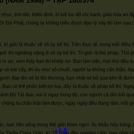
(NĂM 1998) – TẬP 180/374
ẫn nhục, tinh tấn, thiền định, trí tuệ lục độ chi hạnh, giáo hóa an 
Di Đà Phật, chúng ta không hiểu được đạo lý này thì làm sao 
hí, trì giới là thuộc về vô úy bố thí. Trên thực tế, trong mỗi đ
rì giới thì nghiêng nặng ở vô úy bố thí. Trì giới là thủ pháp. Th
lo sợ, xem thấy bạn thì khiếp sợ. Bạn làm việc, mọi thứ đều tuâ
p vỏ trái cây, thí dụ như vỏ chuối, người ta không cẩn thận, đ
người đạp lên sẽ bị tổn thương, bạn nhặt nó bỏ qua bên lề đườn
thí. Bạn có thể phân biệt lợi hại, đây là thuộc về pháp bố thí. 
là hành Bồ Tát đạo, vui ở ngay trong đó, con người cả đời trải
, chúng ta chân thật làm được, ngày ngày đều đang làm, mỗi gi
, bạn liền sống trong thế giới khen ngợi. Ác khẩu hủy báng, 
Increase
A
Reset
Decrease
A
A
ủa Thiên Chúa Giáo, Ki-Tô Giáo đều nghiêm cấm, bao gồm tất