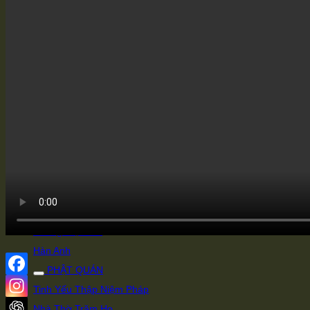
SƯ TRƯỞNG
Pháp Sư Diễn Bồi
Chu Ban Đạo (Phu Nhân)
Ảnh Mẫu Thân của Lão Pháp Sư
PHÁP NGỮ
Pháp Ngữ (Sơ Tục Biên)
Pháp Ngữ (Tục Biên)
Pháp Ngữ (Tam Biên)
Pháp Ngữ (Đoản Biên)
ĐẠO HỮU
Chu Kính Trụ
Hoàng Niệm Tổ
Hàn Anh
PHẬT QUÁN
Tinh Yếu Thập Niệm Pháp
Nhà Thờ Trăm Họ