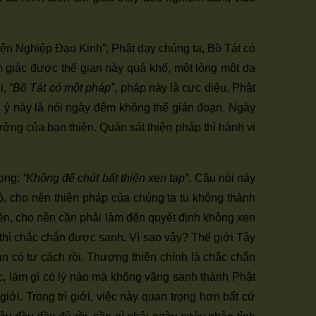
hiện Nghiệp Đạo Kinh”, Phật dạy chúng ta, Bồ Tát có
 giác được thế gian này quá khổ, một lòng một dạ
i.
“Bồ Tát có một pháp”
, pháp này là cực diệu. Phật
, ý này là nói ngày đêm không thể gián đoạn. Ngày
ưởng của bạn thiện. Quán sát thiện pháp thì hành vi
rọng:
“Không để chút bất thiện xen tạp”
. Câu nói này
đó, cho nên thiện pháp của chúng ta tu không thành
tiền, cho nên cần phải làm đến quyết định không xen
ộ thì chắc chắn được sanh
.
Vì sao vậy? Thế giới Tây
ạn có tư cách rồi. Thượng thiện chính là chắc chắn
c, làm gì có lý nào mà không vãng sanh thành Phật
i. Trong trì giới, việc này quan trọng hơn bất cứ