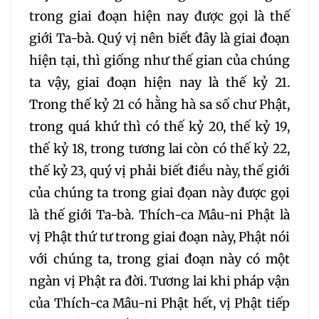
236
237
238
trong giai đoạn hiện nay được gọi là thế
giới Ta-bà. Quý vị nên biết đây là giai đoạn
239
240
241
hiện tại, thì giống như thế gian của chúng
ta vậy, giai đoạn hiện nay là thế kỷ 21.
242
243
244
Trong thế kỷ 21 có hằng hà sa số chư Phật,
trong quá khứ thì có thế kỷ 20, thế kỷ 19,
245
246
247
thế kỷ 18, trong tương lai còn có thế kỷ 22,
thế kỷ 23, quý vị phải biết điều này, thế giới
248
249
250
của chúng ta trong giai đọan này được gọi
là thế giới Ta-bà. Thích-ca Mâu-ni Phật là
251
252
253
vị Phật thứ tư trong giai đoạn này, Phật nói
với chúng ta, trong giai đoạn này có một
254
255
256
ngàn vị Phật ra đời. Tương lai khi pháp vận
257
258
259
của Thích-ca Mâu-ni Phật hết, vị Phật tiếp