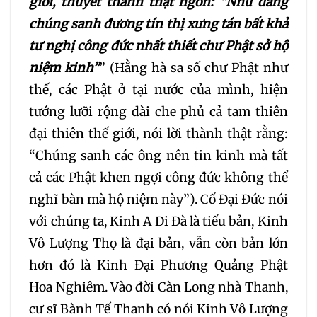
giới, thuyết thành thật ngôn: “Nhữ đẳng
chúng sanh đương tín thị xưng tán bất khả
tư nghị công đức nhất thiết chư Phật sở hộ
niệm kinh”
” (Hằng hà sa số chư Phật như
thế, các Phật ở tại nước của mình, hiện
tướng lưỡi rộng dài che phủ cả tam thiên
đại thiên thế giới, nói lời thành thật rằng:
“Chúng sanh các ông nên tin kinh mà tất
cả các Phật khen ngợi công đức không thể
nghĩ bàn mà hộ niệm này”). Cổ Đại Đức nói
với chúng ta, Kinh A Di Đà là tiểu bản, Kinh
Vô Lượng Thọ là đại bản, vẫn còn bản lớn
hơn đó là Kinh Đại Phương Quảng Phật
Hoa Nghiêm. Vào đời Càn Long nhà Thanh,
cư sĩ Bành Tế Thanh có nói Kinh Vô Lượng