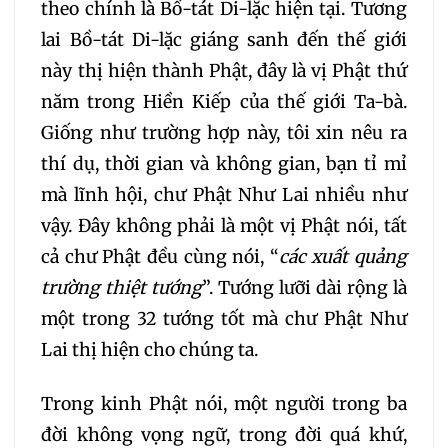
theo chính là Bồ-tát Di-lặc hiện tại. Tương
260
261
262
lai Bồ-tát Di-lặc giáng sanh đến thế giới
này thị hiện thành Phật, đây là vị Phật thứ
263
264
265
năm trong Hiền Kiếp của thế giới Ta-bà.
Giống như trường hợp này, tôi xin nêu ra
266
267
268
thí dụ, thời gian và không gian, bạn tỉ mỉ
mà lĩnh hội, chư Phật Như Lai nhiều như
269
270
271
vậy. Đây không phải là một vị Phật nói, tất
cả chư Phật đều cùng nói, “
các xuất quảng
272
273
274
trường thiệt tướng
”. Tướng lưỡi dài rộng là
một trong 32 tướng tốt mà chư Phật Như
275
276
277
Lai thị hiện cho chúng ta.
278
279
280
Trong kinh Phật nói, một người trong ba
đời không vọng ngữ, trong đời quá khứ,