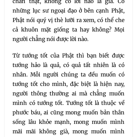
chân thật, không có lời nào là giả. Có
những lục sư ngoại đạo ở bên cạnh Phật,
305
306
307
Phật nói quý vị thè lưỡi ra xem, có thể che
308
309
310
cả khuôn mặt giống ta hay không? Mọi
người chẳng nói được lời nào.
311
312
313
314
Từ tướng tốt của Phật thì bạn biết được
tướng hảo là quả, có quả tất nhiên là có
315
316
317
318
nhân. Mỗi người chúng ta đều muốn có
tướng tốt cho mình, đặc biệt là hiện nay,
319
320
321
người thông thường ai mà chẳng muốn
322
323
324
mình có tướng tốt. Tướng tốt là thuộc về
phước báu, ai cũng mong muốn bản thân
325
326
327
sống lâu khỏe mạnh, mong muốn mình
mãi mãi không già, mong muốn mình