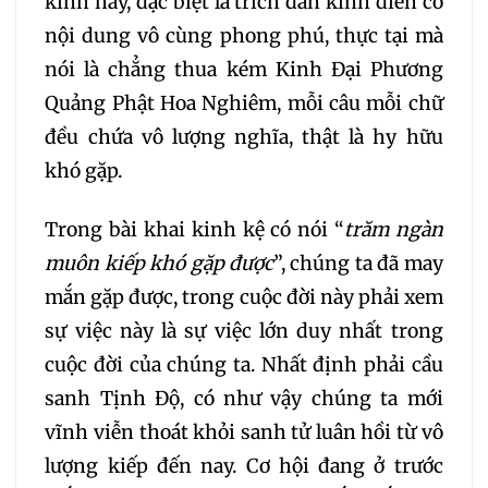
kinh này, đặc biệt là trích dẫn kinh điển có
124
125
126
127
nội dung vô cùng phong phú, thực tại mà
nói là chẳng thua kém Kinh Đại Phương
128
129
130
131
Quảng Phật Hoa Nghiêm, mỗi câu mỗi chữ
132
133
134
135
đều chứa vô lượng nghĩa, thật là hy hữu
khó gặp.
136
137
138
139
Trong bài khai kinh kệ có nói “
trăm ngàn
muôn kiếp khó gặp được
”, chúng ta đã may
140
141
142
143
mắn gặp được, trong cuộc đời này phải xem
sự việc này là sự việc lớn duy nhất trong
144
145
146
147
cuộc đời của chúng ta. Nhất định phải cầu
148
149
150
151
sanh Tịnh Độ, có như vậy chúng ta mới
vĩnh viễn thoát khỏi sanh tử luân hồi từ vô
152
153
154
155
lượng kiếp đến nay. Cơ hội đang ở trước