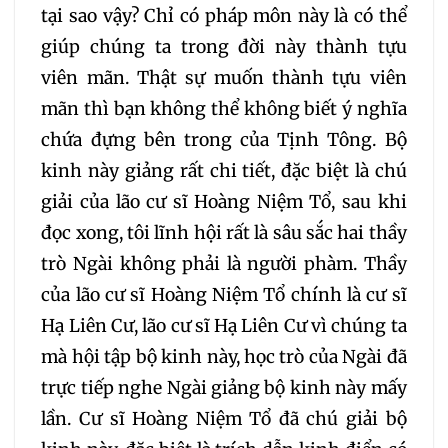
tại sao vậy? Chỉ có pháp môn này là có thể
099
100
101
giúp chúng ta trong đời này thành tựu
viên mãn. Thật sự muốn thành tựu viên
102
103
104
mãn thì bạn không thể không biết ý nghĩa
chứa đựng bên trong của Tịnh Tông. Bộ
105
106
107
kinh này giảng rất chi tiết, đặc biệt là chú
giải của lão cư sĩ Hoàng Niệm Tổ, sau khi
108
109
110
111
đọc xong, tôi lĩnh hội rất là sâu sắc hai thầy
trò Ngài không phải là người phàm. Thầy
112
113
114
115
của lão cư sĩ Hoàng Niệm Tổ chính là cư sĩ
Hạ Liên Cư, lão cư sĩ Hạ Liên Cư vì chúng ta
116
117
118
119
mà hội tập bộ kinh này, học trò của Ngài đã
trực tiếp nghe Ngài giảng bộ kinh này mấy
120
121
122
123
lần. Cư sĩ Hoàng Niệm Tổ đã chú giải bộ