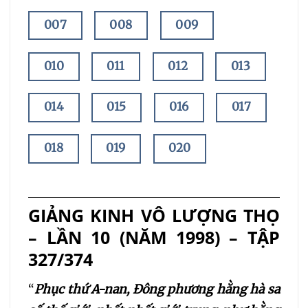
007
008
009
010
011
012
013
014
015
016
017
018
019
020
021
022
023
GIẢNG KINH VÔ LƯỢNG THỌ
024
025
026
– LẦN 10 (NĂM 1998) – TẬP
327/374
027
028
029
“
Phục thứ A-nan, Đông phương hằng hà sa