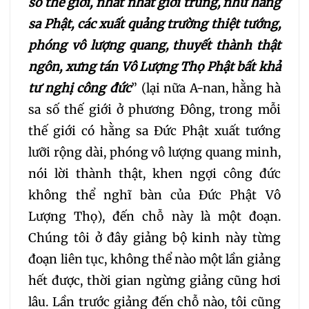
số thế giới, nhất nhất giới trung, như hằng
030
031
032
sa Phật, các xuất quảng trường thiệt tướng,
033
034
035
phóng vô lượng quang, thuyết thành thật
ngôn, xưng tán Vô Lượng Thọ Phật bất khả
036
037
038
tư nghị công đức
” (lại nữa A-nan, hằng hà
sa số thế giới ở phương Đông, trong mỗi
039
040
041
thế giới có hằng sa Đức Phật xuất tướng
lưỡi rộng dài, phóng vô lượng quang minh,
042
043
044
nói lời thành thật, khen ngợi công đức
không thể nghĩ bàn của Đức Phật Vô
045
046
047
Lượng Thọ), đến chỗ này là một đoạn.
Chúng tôi ở đây giảng bộ kinh này từng
048
049
050
đoạn liên tục, không thể nào một lần giảng
hết được, thời gian ngừng giảng cũng hơi
051
052
053
lâu. Lần trước giảng đến chỗ nào, tôi cũng