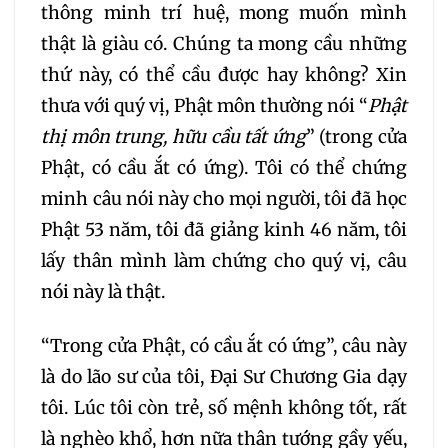
328
329
330
thông minh trí huệ, mong muốn mình
thật là giàu có. Chúng ta mong cầu những
331
332
333
thứ này, có thể cầu được hay không? Xin
thưa với quý vị, Phật môn thường nói “
Phật
334
335
336
thị môn trung, hữu cầu tất ứng
” (trong cửa
Phật, có cầu ắt có ứng). Tôi có thể chứng
337
338
339
minh câu nói này cho mọi người, tôi đã học
Phật 53 năm, tôi đã giảng kinh 46 năm, tôi
340
341
342
lấy thân mình làm chứng cho quý vị, câu
nói này là thật.
343
344
345
“Trong cửa Phật, có cầu ắt có ứng”, câu này
346
347
348
là do lão sư của tôi, Đại Sư Chương Gia dạy
tôi. Lúc tôi còn trẻ, số mệnh không tốt, rất
349
350
351
là nghèo khổ, hơn nữa thân tướng gầy yếu,