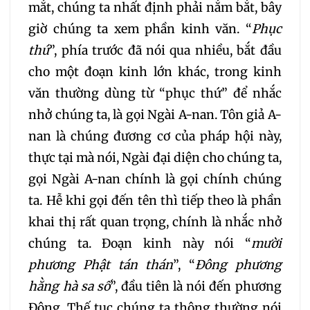
mắt, chúng ta nhất định phải nắm bắt, bây
156
157
158
159
giờ chúng ta xem phần kinh văn. “
Phục
thứ
”, phía trước đã nói qua nhiều, bắt đầu
160
161
162
163
cho một đoạn kinh lớn khác, trong kinh
văn thường dùng từ “phục thứ” để nhắc
164
165
166
167
nhở chúng ta, là gọi Ngài A-nan. Tôn giả A-
nan là chúng đương cơ của pháp hội này,
168
169
170
171
thực tại mà nói, Ngài đại diện cho chúng ta,
gọi Ngài A-nan chính là gọi chính chúng
172
173
174
175
ta. Hễ khi gọi đến tên thì tiếp theo là phần
khai thị rất quan trọng, chính là nhắc nhở
176
177
178
179
chúng ta. Đoạn kinh này nói “
mười
phương Phật tán thán
”, “
Đông phương
180
181
182
183
hằng hà sa số
”, đầu tiên là nói đến phương
Đông. Thế tục chúng ta thông thường nói