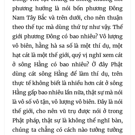
184
185
186
187
phương hướng là nói bốn phương Đông
Nam Tây Bắc và trên dưới, cho nên thuận
188
189
190
191
theo thế tục mà dùng thứ tự như vậy. Thế
giới phương Đông có bao nhiêu? Vô lượng
192
193
194
195
vô biên, hằng hà sa số là một thí dụ, một
hạt cát là một thế giới, quý vị nghĩ xem cát
196
197
198
199
ở sông Hằng có bao nhiêu? Ở đây Phật
200
201
202
dùng cát sông Hằng để làm thí dụ, trên
thực tế không biết là nhiều hơn cát ở sông
203
204
205
Hằng gấp bao nhiêu lần nữa, thật sự mà nói
là vô số vô tận, vô lượng vô biên. Đây là nói
206
207
208
thế giới, cho nên vũ trụ được nói ở trong
Phật pháp, thật sự là không thể nghĩ bàn,
209
210
211
212
chúng ta chẳng có cách nào tưởng tưởng