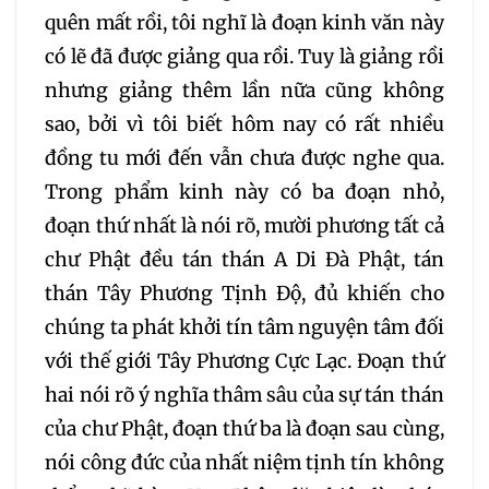
quên mất rồi, tôi nghĩ là đoạn kinh văn này
054
055
056
có lẽ đã được giảng qua rồi. Tuy là giảng rồi
nhưng giảng thêm lần nữa cũng không
057
058
059
sao, bởi vì tôi biết hôm nay có rất nhiều
đồng tu mới đến vẫn chưa được nghe qua.
060
061
062
Trong phẩm kinh này có ba đoạn nhỏ,
đoạn thứ nhất là nói rõ, mười phương tất cả
063
064
065
chư Phật đều tán thán A Di Đà Phật, tán
thán Tây Phương Tịnh Độ, đủ khiến cho
066
067
068
chúng ta phát khởi tín tâm nguyện tâm đối
với thế giới Tây Phương Cực Lạc. Đoạn thứ
069
070
071
hai nói rõ ý nghĩa thâm sâu của sự tán thán
của chư Phật, đoạn thứ ba là đoạn sau cùng,
072
073
074
nói công đức của nhất niệm tịnh tín không