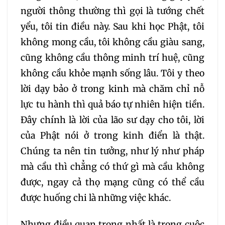
người thông thường thì gọi là tướng chết
352
353
354
yểu, tôi tin điều này. Sau khi học Phật, tôi
không mong cầu, tôi không cầu giàu sang,
355
356
357
cũng không cầu thông minh trí huệ, cũng
không cầu khỏe mạnh sống lâu. Tôi y theo
358
359
360
lời dạy bảo ở trong kinh mà chăm chỉ nỗ
lực tu hành thì quả báo tự nhiên hiện tiền.
361
362
363
Đây chính là lời của lão sư dạy cho tôi, lời
của Phật nói ở trong kinh điển là thật.
364
365
366
Chúng ta nên tin tưởng, như lý như pháp
mà cầu thì chẳng có thứ gì mà cầu không
367
368
369
được, ngay cả thọ mạng cũng có thể cầu
được huống chi là những việc khác.
370
371
372
Nhưng điều quan trọng nhất là trong cuộc