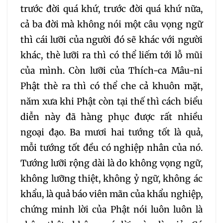
281
282
283
trước đời quá khứ, trước đời quá khứ nữa,
cả ba đời mà không nói một câu vọng ngữ
284
285
286
thì cái lưỡi của người đó sẽ khác với người
khác, thè lưỡi ra thì có thể liếm tới lỗ mũi
287
288
289
của mình. Còn lưỡi của Thích-ca Mâu-ni
Phật thè ra thì có thể che cả khuôn mặt,
290
291
292
năm xưa khi Phật còn tại thế thì cách biểu
diễn này đã hàng phục được rất nhiều
293
294
295
ngoại đạo. Ba mươi hai tướng tốt là quả,
mỗi tướng tốt đều có nghiệp nhân của nó.
296
297
298
Tướng lưỡi rộng dài là do không vọng ngữ,
không lưỡng thiệt, không ỷ ngữ, không ác
299
300
301
khẩu, là quả báo viên mãn của khẩu nghiệp,
chứng minh lời của Phật nói luôn luôn là
302
303
304