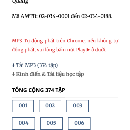
Quang
Mã AMTB: 02-034-0001 đến 02-034-0188.
MP3 Tự động phát trên Chrome, nếu không tự
động phát, vui lòng bấm nút Play ▶️ ở dưới.
⬇️ Tải MP3 (374 tập)
⬇️ Kinh điển & Tài liệu học tập
TỔNG CỘNG 374 TẬP
001
002
003
004
005
006