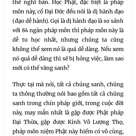
075
076
077
thể nghĩ bàn. Học Phật, đặc biệt là pháp
môn này, cổ Đại Đức đều nói là dị hành đạo
078
079
080
(đạo dễ hành). Gọi là dị hành đạo là so sánh
với 84 ngàn pháp môn thì pháp môn này là
081
082
083
dễ tu học nhất, nhưng chúng ta cũng
không thể xem nó là quá dễ dàng. Nếu xem
084
085
086
nó quá dễ dàng thì sẽ bị hỏng việc, làm sao
mới có thể vãng sanh?
087
088
089
Thực tại mà nói, tất cả chúng sanh, chúng
090
091
092
ta thông thường nói bao gồm tất cả chúng
sanh trong chín pháp giới, trong cuộc đời
093
094
095
này, may mắn nhất là gặp được Phật pháp
Đại Thừa, gặp được Kinh Vô Lượng Thọ,
096
097
098
pháp môn niệm Phật này hiếm có vô cùng,