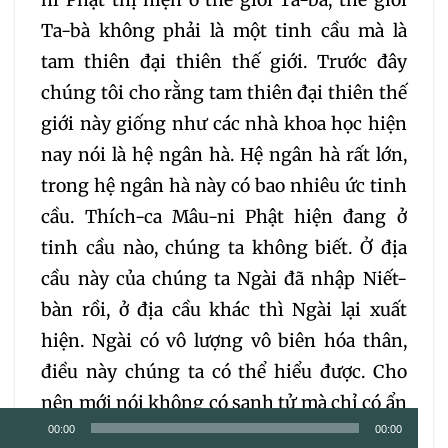
ni Phật thị hiện ở thế giới Ta-bà, thế giới
Ta-bà không phải là một tinh cầu mà là
tam thiên đại thiên thế giới. Trước đây
chúng tôi cho rằng tam thiên đại thiên thế
giới này giống như các nhà khoa học hiện
nay nói là hệ ngân hà. Hệ ngân hà rất lớn,
trong hệ ngân hà này có bao nhiêu ức tinh
cầu. Thích-ca Mâu-ni Phật hiện đang ở
tinh cầu nào, chúng ta không biết. Ở địa
cầu này của chúng ta Ngài đã nhập Niết-
bàn rồi, ở địa cầu khác thì Ngài lại xuất
hiện. Ngài có vô lượng vô biên hóa thân,
điều này chúng ta có thể hiểu được. Cho
nên mới nói không có sanh tử mà chỉ có ẩn
Trình
00:00
00:00
hiện, khi nào thì xuất hiện? Có duyên thì