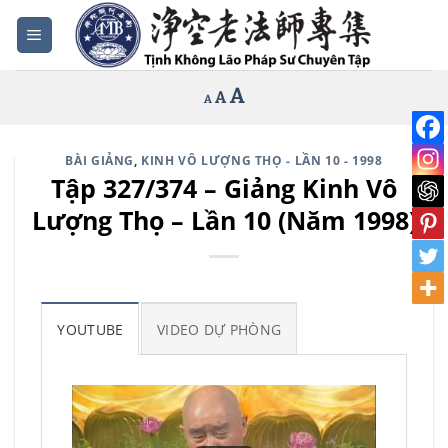
Bỏ
qua
nội
Increase
A
Reset
A
Decrease
A
dung
font
font
font
size.
size.
size.
BÀI GIẢNG
,
KINH VÔ LƯỢNG THỌ - LẦN 10 - 1998
Tập 327/374 – Giảng Kinh Vô
Lượng Thọ – Lần 10 (Năm 1998)
YOUTUBE
VIDEO DỰ PHÒNG