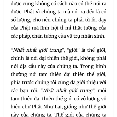
được cũng không có cách nào có thể nói ra
213
214
215
216
được. Phật vì chúng ta mà nói ra đều là có
số lượng, cho nên chúng ta phải từ lời dạy
217
218
219
220
của Phật mà lĩnh hội tỉ mỉ thật tướng của
các pháp, chân tướng của vũ trụ nhân sinh.
221
222
223
“
Nhất nhất giới trung
”, “giới” là thế giới,
224
225
226
chính là nói đại thiên thế giới, không phải
nói địa cầu này của chúng ta. Trong kinh
227
228
229
thường nói tam thiên đại thiên thế giới,
phía trước chúng tôi cũng đã giới thiệu với
230
231
232
các bạn rồi. “
Nhất nhất giới trung
”, mỗi
tam thiên đại thiên thế giới có vô lượng vô
233
234
235
biên chư Phật Như Lai, giống như thế giới
này của chúng ta. Thế giới của chúng ta