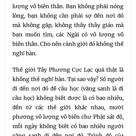
lượng vô biên thân. Bạn không phải nóng
213
214
215
216
lòng, bạn không cần phải sợ đến nơi đó
mà không gặp, không thấy thầy giáo mà
217
218
219
220
bạn muốn tìm, các Ngài có vô lượng vô
biên thân. Cho nên cảnh giới đó không thể
221
222
223
nghĩ bàn.
224
225
226
Thế giới Tây Phương Cực Lạc quả thật là
không thể nghĩ bàn. Tại sao vậy? Số người
227
228
229
đi đến nơi đó để cầu học (vãng sanh là đi
cầu học) không biết được là có bao nhiêu,
230
231
232
đến từ các thế giới khác nhau, mười
phương vô lượng vô biên chư Phật sát độ,
233
234
235
mỗi ngày không biết có bao nhiêu người
vãng sanh đi đến nơi đó. Trình độ của