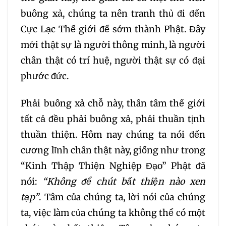
328
329
330
buông xả, chúng ta nên tranh thủ đi đến
Cực Lạc Thế giới để sớm thành Phật. Đây
331
332
333
mới thật sự là người thông minh, là người
chân thật có trí huệ, người thật sự có đại
334
335
336
phước đức.
337
338
339
Phải buông xả chỗ này, thân tâm thế giới
tất cả đều phải buông xả, phải thuần tịnh
340
341
342
thuần thiện. Hôm nay chúng ta nói đến
cương lĩnh chân thật này, giống như trong
343
344
345
“Kinh Thập Thiện Nghiệp Đạo” Phật đã
nói:
“Không để chút bất thiện nào xen
346
347
348
tạp”
. Tâm của chúng ta, lời nói của chúng
ta, việc làm của chúng ta không thể có một
349
350
351