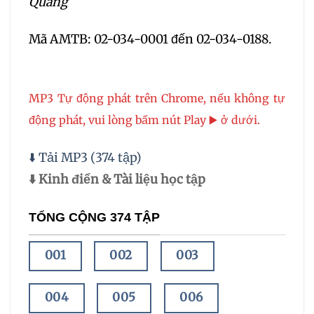
Quang
Mã AMTB: 02-034-0001 đến 02-034-0188.
MP3 Tự động phát trên Chrome, nếu không tự
động phát, vui lòng bấm nút Play ▶️ ở dưới.
⬇️ Tải MP3 (374 tập)
⬇️ Kinh điển & Tài liệu học tập
TỔNG CỘNG 374 TẬP
001
002
003
004
005
006