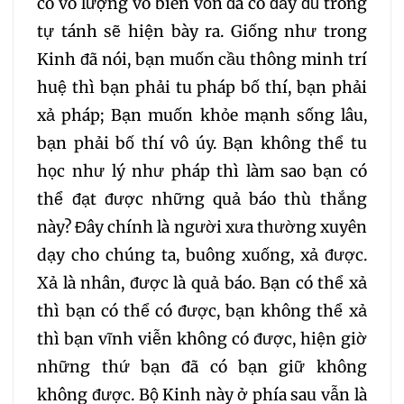
có vô lượng vô biên vốn đã có đầy đủ trong
030
031
032
tự tánh sẽ hiện bày ra. Giống như trong
033
034
035
Kinh đã nói, bạn muốn cầu thông minh trí
huệ thì bạn phải tu pháp bố thí, bạn phải
036
037
038
xả pháp; Bạn muốn khỏe mạnh sống lâu,
bạn phải bố thí vô úy. Bạn không thể tu
039
040
041
học như lý như pháp thì làm sao bạn có
thể đạt được những quả báo thù thắng
042
043
044
này? Đây chính là người xưa thường xuyên
dạy cho chúng ta, buông xuống, xả được.
045
046
047
Xả là nhân, được là quả báo. Bạn có thể xả
thì bạn có thể có được, bạn không thể xả
048
049
050
thì bạn vĩnh viễn không có được, hiện giờ
những thứ bạn đã có bạn giữ không
051
052
053
không được. Bộ Kinh này ở phía sau vẫn là