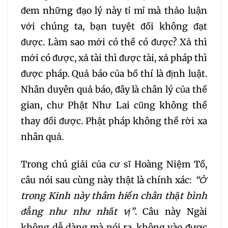
đem những đạo lý này tỉ mỉ mà thảo luận
054
055
056
với chúng ta, bạn tuyệt đối không đạt
được. Làm sao mới có thể có được? Xả thì
057
058
059
mới có được, xả tài thì được tài, xả pháp thì
được pháp. Quả báo của bố thí là định luật.
060
061
062
Nhân duyên quả báo, đây là chân lý của thế
gian, chư Phật Như Lai cũng không thể
063
064
065
thay đổi được. Phật pháp không thể rời xa
nhân quả.
066
067
068
Trong chú giải của cư sĩ Hoàng Niệm Tổ,
069
070
071
câu nói sau cùng này thật là chính xác:
“Ở
trong Kinh này thâm hiển chân thật bình
072
073
074
đẳng như như nhất vị”
. Câu này Ngài
không dễ dàng mà nói ra, không vào được