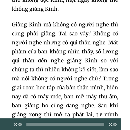
thể không đọc Kinh, một ngày không thể
không giảng Kinh.
Giảng Kinh mà không có người nghe thì
cũng phải giảng. Tại sao vậy? Không có
người nghe nhưng có quỉ thần nghe. Mắt
phàm của bạn không nhìn thấy, số lượng
quỉ thần đến nghe giảng Kinh so với
chúng ta thì nhiều không kể siết, làm sao
mà nói không có người nghe chứ? Trong
giai đoạn học tập của bản thân mình, hiện
nay đã có máy móc, bạn mở máy thu âm,
bạn giảng họ cũng đang nghe. Sau khi
giảng xong thì mở ra phát lại, tự mình
Trình
nghe lại những điều đã giảng. Bạn giảng
00:00
00:00