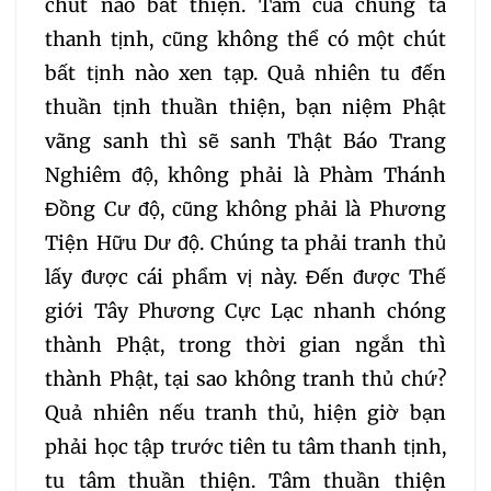
chút nào bất thiện. Tâm của chúng ta
352
353
354
thanh tịnh, cũng không thể có một chút
bất tịnh nào xen tạp. Quả nhiên tu đến
355
356
357
thuần tịnh thuần thiện, bạn niệm Phật
vãng sanh thì sẽ sanh Thật Báo Trang
358
359
360
Nghiêm độ, không phải là Phàm Thánh
Đồng Cư độ, cũng không phải là Phương
361
362
363
Tiện Hữu Dư độ. Chúng ta phải tranh thủ
lấy được cái phẩm vị này. Đến được Thế
364
365
366
giới Tây Phương Cực Lạc nhanh chóng
thành Phật, trong thời gian ngắn thì
367
368
369
thành Phật, tại sao không tranh thủ chứ?
Quả nhiên nếu tranh thủ, hiện giờ bạn
370
371
372
phải học tập trước tiên tu tâm thanh tịnh,
tu tâm thuần thiện. Tâm thuần thiện