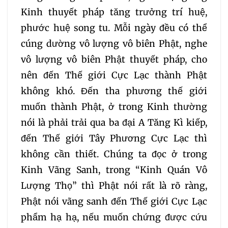
281
282
283
Kinh thuyết pháp tăng trưởng trí huệ,
phước huệ song tu. Mỗi ngày đều có thể
284
285
286
cúng dường vô lượng vô biên Phật, nghe
vô lượng vô biên Phật thuyết pháp, cho
287
288
289
nên đến Thế giới Cực Lạc thành Phật
không khó. Đến tha phương thế giới
290
291
292
muốn thành Phật, ở trong Kinh thường
nói là phải trải qua ba đại A Tăng Kì kiếp,
293
294
295
đến Thế giới Tây Phương Cực Lạc thì
không cần thiết. Chúng ta đọc ở trong
296
297
298
Kinh Vãng Sanh, trong “Kinh Quán Vô
299
300
301
Lượng Thọ” thì Phật nói rất là rõ ràng,
Phật nói vãng sanh đến Thế giới Cực Lạc
302
303
304
phẩm hạ hạ, nếu muốn chứng được cứu