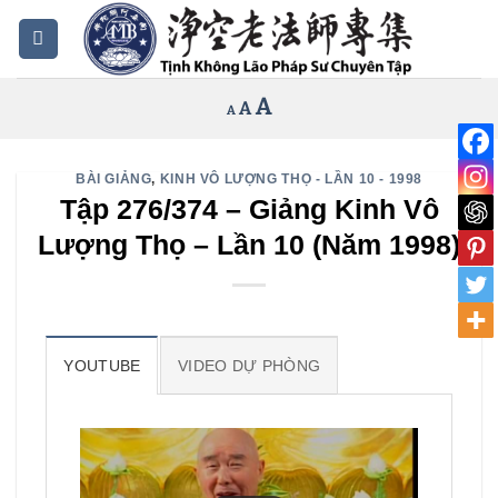
Bỏ
qua
nội
Increase
A
Reset
A
Decrease
A
dung
font
font
font
size.
size.
size.
BÀI GIẢNG
,
KINH VÔ LƯỢNG THỌ - LẦN 10 - 1998
Tập 276/374 – Giảng Kinh Vô
Lượng Thọ – Lần 10 (Năm 1998)
YOUTUBE
VIDEO DỰ PHÒNG