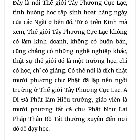
124
125
126
127
Đây là nói Thế giới Tây Phương Cực Lạc,
tình huống học tập sinh hoạt hàng ngày
128
129
130
131
của các Ngài ở bên đó. Từ ở trên Kinh mà
xem, Thế giới Tây Phương Cực Lạc không
132
133
134
135
có làm kinh doanh, không có buôn bán,
cũng chẳng có những nghề nghiệp khác,
136
137
138
139
thật sự thế giới đó là một trường học, chỉ
có học, chỉ có giảng. Có thể nói là đích thật
140
141
142
143
mười phương chư Phật đã lập nên ngôi
trường ở Thế giới Tây Phương Cực Lạc, A
144
145
146
147
Di Đà Phật làm Hiệu trưởng, giáo viên là
mười phương tất cả chư Phật Như Lai
148
149
150
151
Pháp Thân Bồ Tát thường xuyên đến nơi
đó để dạy học.
152
153
154
155