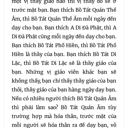
một vị thầy giáo nào thì vị thầy đó sẽ ở
184
185
186
187
trước mặt bạn. Bạn thích Bồ Tát Quán Thế
Âm, thì Bồ Tát Quán Thế Âm mỗi ngày đến
188
189
190
191
dạy cho bạn. Bạn thích A Di Đà Phật, thì A
192
193
194
195
Di Đà Phật cũng mỗi ngày đến dạy cho bạn.
Bạn thích Bồ Tát Phổ Hiền, thì Bồ Tát Phổ
196
197
198
199
Hiền là thầy của bạn. Bạn thích Bồ Tát Di
Lặc, thì Bồ Tát Di Lặc sẽ là thầy giáo của
200
201
202
bạn. Những vị giáo viên khác bạn sẽ
không thấy, bạn chỉ thấy thầy giáo của bạn
203
204
205
thôi, thầy giáo của bạn hàng ngày dạy bạn.
Nếu có nhiều người thích Bồ Tát Quán Âm
206
207
208
thì phải làm sao? Bồ Tát Quán Âm tùy
trường hợp mà hóa thân, trước mặt của
209
210
211
212
mỗi người sẽ hóa thân ra để dạy bạn, vô