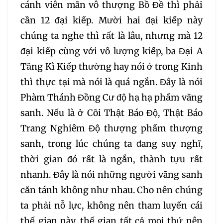
cánh viên mãn vô thượng Bồ Đề thì phải
305
306
307
cần 12 đại kiếp. Mười hai đại kiếp này
chúng ta nghe thì rất là lâu, nhưng mà 12
308
309
310
đại kiếp cùng với vô lượng kiếp, ba Đại A
Tăng Kì Kiếp thường hay nói ở trong Kinh
311
312
313
314
thì thực tại mà nói là quá ngắn. Đây là nói
Phàm Thánh Đồng Cư độ hạ hạ phẩm vãng
315
316
317
318
sanh. Nếu là ở Cõi Thật Báo Độ, Thật Báo
Trang Nghiêm Độ thượng phẩm thượng
319
320
321
sanh, trong lúc chúng ta đang suy nghĩ,
thời gian đó rất là ngắn, thành tựu rất
322
323
324
nhanh. Đây là nói những người vãng sanh
căn tánh không như nhau. Cho nên chúng
325
326
327
ta phải nỗ lực, không nên tham luyến cái
thế gian này, thế gian tất cả mọi thứ nên