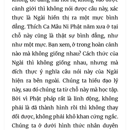
075
076
077
cảnh giới thì không nói được câu này, xác
thực là Ngài hiển thị ra một mực bình
078
079
080
đẳng. Thích Ca Mâu Ni Phật năm xưa ở tại
chỗ này cũng là thật sự bình đẳng, như
081
082
083
như một mực. Bạn xem, ở trong hoàn cảnh
084
085
086
nào mà không giống nhau? Cách thức của
Ngài thì không giống nhau, nhưng mà
087
088
089
đích thực ý nghĩa câu nói này của Ngài
hiện ra bên ngoài. Chúng ta hiểu đạo lý
090
091
092
này, sau đó chúng ta từ chỗ này mà học tập.
Bởi vì Phật pháp rất là linh động, không
093
094
095
phải là đã thành hình rồi thì không thay
đổi được, không phải khô khan cứng ngắc.
096
097
098
Chúng ta ở dưới hình thức nhân duyên