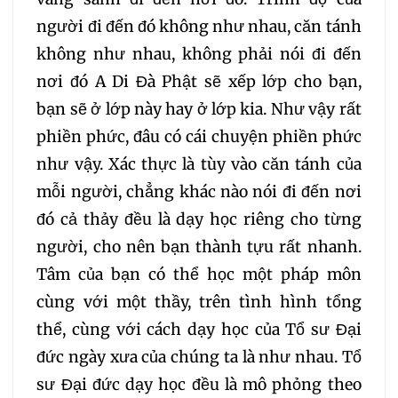
236
237
238
người đi đến đó không như nhau, căn tánh
không như nhau, không phải nói đi đến
239
240
241
nơi đó A Di Đà Phật sẽ xếp lớp cho bạn,
bạn sẽ ở lớp này hay ở lớp kia. Như vậy rất
242
243
244
phiền phức, đâu có cái chuyện phiền phức
như vậy. Xác thực là tùy vào căn tánh của
245
246
247
mỗi người, chẳng khác nào nói đi đến nơi
248
249
250
đó cả thảy đều là dạy học riêng cho từng
người, cho nên bạn thành tựu rất nhanh.
251
252
253
Tâm của bạn có thể học một pháp môn
cùng với một thầy, trên tình hình tổng
254
255
256
thể, cùng với cách dạy học của Tổ sư Đại
đức ngày xưa của chúng ta là như nhau. Tổ
257
258
259
sư Đại đức dạy học đều là mô phỏng theo