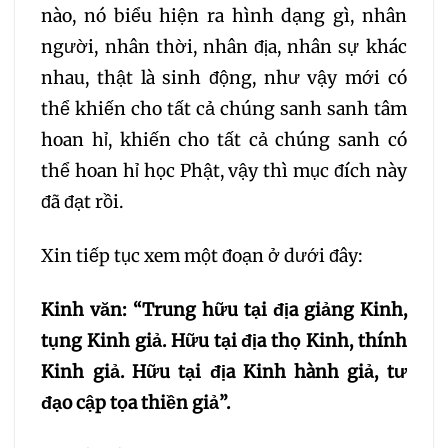
nào, nó biểu hiện ra hình dạng gì, nhân
099
100
101
người, nhân thời, nhân địa, nhân sự khác
nhau, thật là sinh động, như vậy mới có
102
103
104
thể khiến cho tất cả chúng sanh sanh tâm
hoan hỉ, khiến cho tất cả chúng sanh có
105
106
107
thể hoan hỉ học Phật, vậy thì mục đích này
đã đạt rồi.
108
109
110
111
Xin tiếp tục xem một đoạn ở dưới đây:
112
113
114
115
Kinh văn: “Trung hữu tại địa giảng Kinh,
116
117
118
119
tụng Kinh giả. Hữu tại địa thọ Kinh, thính
Kinh giả. Hữu tại địa Kinh hành giả, tư
120
121
122
123
đạo cập tọa thiền giả”.