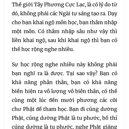
Thế giới Tây Phương Cực Lạc, là có lý do từ
260
261
262
đó, không phải các Ngài tự sáng tạo ra. Dạy
cho bạn khai ngộ môn học, bạn thâm nhập
263
264
265
một môn. Có thâm nhập sâu như vậy thì
liền khai ngộ, sau khi khai ngộ thì bạn có
266
267
268
thể học rộng nghe nhiều.
269
270
271
Sự học rộng nghe nhiều này không phải
bạn nghĩ ra là được. Tại sao vậy? Bạn có
272
273
274
khả năng phân thân, bạn có khả năng
biến hiện ra vô lượng vô biên thân, có thể
275
276
277
cùng một lúc đến mười phương các cõi
chư Phật để tham học. Bạn đi cúng dường
278
279
280
Phật, cúng dường Phật là tu phước, bố thí
cúng dường là tu phước, nghe Phật giảng