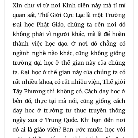
Xin chư vị từ nơi Kinh điển này mà tỉ mỉ
156
157
158
159
quan sát, Thế Giới Cực Lạc là một Trường
Đại học Phật Giáo, chúng ta đến nơi đó
160
161
162
163
không phải vì người khác, mà là để hoàn
thành việc học đạo. Ở nơi đó chẳng có
164
165
166
167
ngành nghề nào khác, cũng không giống
trường đại học ở thế gian này của chúng
168
169
170
171
ta. Đại học ở thế gian này của chúng ta có
rất nhiều khoa, có rất nhiều viện, Thế giới
172
173
174
175
Tây Phương thì không có. Cách dạy học ở
bên đó, thực tại mà nói, cũng giống cách
176
177
178
179
dạy học ở trường tư thục truyền thống
ngày xưa ở Trung Quốc. Khi bạn đến nơi
180
181
182
183
đó ai là giáo viên? Bạn ước muốn học với