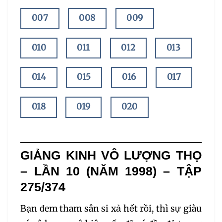
007
008
009
010
011
012
013
014
015
016
017
018
019
020
021
022
023
GIẢNG KINH VÔ LƯỢNG THỌ
024
025
026
– LẦN 10 (NĂM 1998) – TẬP
275/374
027
028
029
Bạn đem tham sân si xả hết rồi, thì sự giàu