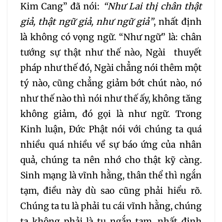
Kim Cang” đã nói:
“Như Lai thị chân thật
213
214
215
216
giả, thật ngữ giả, như ngữ giả”
, nhất định
là không có vọng ngữ. “Như ngữ” là: chân
217
218
219
220
tướng sự thật như thế nào, Ngài thuyết
pháp như thế đó, Ngài chẳng nói thêm một
221
222
223
tý nào, cũng chẳng giảm bớt chút nào, nó
như thế nào thì nói như thế ấy, không tăng
224
225
226
không giảm, đó gọi là như ngữ. Trong
Kinh luận, Đức Phật nói với chúng ta quá
227
228
229
nhiều quá nhiều về sự báo ứng của nhân
quả, chúng ta nên nhớ cho thật kỹ càng.
230
231
232
Sinh mạng là vĩnh hằng, thân thể thì ngắn
tạm, điều này dù sao cũng phải hiểu rõ.
233
234
235
Chúng ta tu là phải tu cái vĩnh hằng, chúng
ta không phải là tu ngắn tạm, nhất định