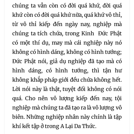
328
329
330
chúng ta vẫn còn có đời quá khứ, đời quá
khứ còn có đời quá khứ nữa, quá khứ vô thỉ,
331
332
333
từ vô thỉ kiếp đến ngày nay, nghiệp mà
chúng ta tích chứa, trong Kinh Đức Phật
334
335
336
có một thí dụ, may mà cái nghiệp này nó
không có hình dáng, không có hình tướng;
337
338
339
Đức Phật nói, giả dụ nghiệp đã tạo mà có
hình dáng, có hình tướng, thì tận hư
340
341
342
không khắp pháp giới đều chứa không hết.
Lời nói này là thật, tuyệt đối không có nói
343
344
345
quá. Cho nên vô lượng kiếp đến nay, tội
nghiệp mà chúng ta đã tạo ra là vô lượng vô
346
347
348
biên. Những nghiệp nhân này chính là tập
khí kết tập ở trong A Lại Da Thức.
349
350
351