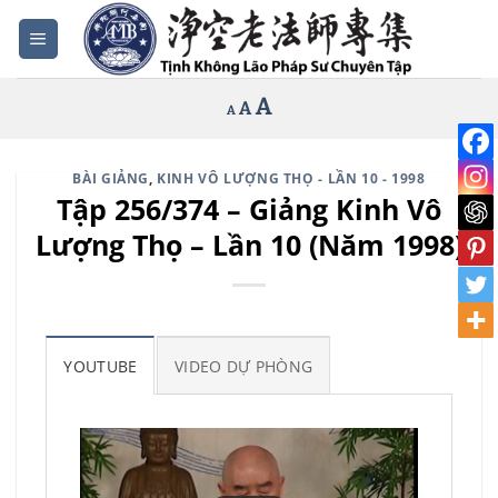
Bỏ
qua
nội
Increase
A
Reset
A
Decrease
A
dung
font
font
font
size.
size.
size.
BÀI GIẢNG
,
KINH VÔ LƯỢNG THỌ - LẦN 10 - 1998
Tập 256/374 – Giảng Kinh Vô
Lượng Thọ – Lần 10 (Năm 1998)
YOUTUBE
VIDEO DỰ PHÒNG