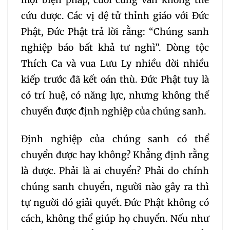
cứu được. Các vị đệ tử thỉnh giáo với Đức
099
100
101
Phật, Đức Phật trả lời rằng: “Chúng sanh
nghiệp báo bất khả tư nghì”. Dòng tộc
102
103
104
Thích Ca và vua Lưu Ly nhiều đời nhiều
kiếp trước đã kết oán thù. Đức Phật tuy là
105
106
107
có trí huệ, có năng lực, nhưng không thể
108
109
110
111
chuyển được định nghiệp của chúng sanh.
Định nghiệp của chúng sanh có thể
112
113
114
115
chuyển được hay không? Khẳng định rằng
là được. Phải là ai chuyển? Phải do chính
116
117
118
119
chúng sanh chuyển, người nào gây ra thì
120
121
122
123
tự người đó giải quyết. Đức Phật không có
cách, không thể giúp họ chuyển. Nếu như