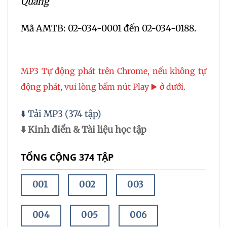
Quang
Mã AMTB: 02-034-0001 đến 02-034-0188.
MP3 Tự động phát trên Chrome, nếu không tự
động phát, vui lòng bấm nút Play ▶️ ở dưới.
⬇️ Tải MP3 (374 tập)
⬇️ Kinh điển & Tài liệu học tập
TỔNG CỘNG 374 TẬP
001
002
003
004
005
006