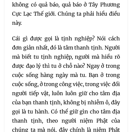
không có quả báo, quả báo ở Tây Phương
260
261
262
Cực Lạc Thế giới. Chúng ta phải hiểu điều
này.
263
264
265
Cái gì được gọi là tịnh nghiệp? Nói cách
266
267
268
đơn giản nhất, đó là tâm thanh tịnh. Người
mà biết tu tịnh nghiệp, người mà hiểu rõ
269
270
271
được đạo lý thì tu ở chỗ nào? Ngay ở trong
cuộc sống hàng ngày mà tu. Bạn ở trong
272
273
274
cuộc sống, ở trong công việc, trong việc đối
người tiếp vật, luôn luôn giữ cho tâm địa
275
276
277
của bạn thanh tịnh, không bị nhiễm ô, đây
gọi là tu hành. Có thể giữ gìn cho tâm địa
278
279
280
thanh tịnh, theo người niệm Phật của
chúng ta mà nói, đây chính là niệm Phật