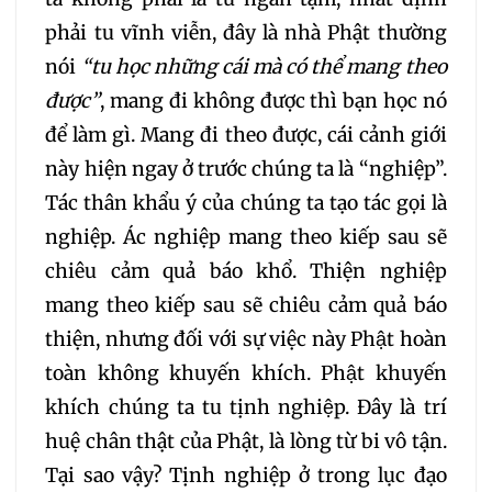
236
237
238
phải tu vĩnh viễn, đây là nhà Phật thường
nói
“tu học những cái mà có thể mang theo
239
240
241
được”
, mang đi không được thì bạn học nó
để làm gì. Mang đi theo được, cái cảnh giới
242
243
244
này hiện ngay ở trước chúng ta là “nghiệp”.
Tác thân khẩu ý của chúng ta tạo tác gọi là
245
246
247
nghiệp. Ác nghiệp mang theo kiếp sau sẽ
248
249
250
chiêu cảm quả báo khổ. Thiện nghiệp
mang theo kiếp sau sẽ chiêu cảm quả báo
251
252
253
thiện, nhưng đối với sự việc này Phật hoàn
toàn không khuyến khích. Phật khuyến
254
255
256
khích chúng ta tu tịnh nghiệp. Đây là trí
huệ chân thật của Phật, là lòng từ bi vô tận.
257
258
259
Tại sao vậy? Tịnh nghiệp ở trong lục đạo