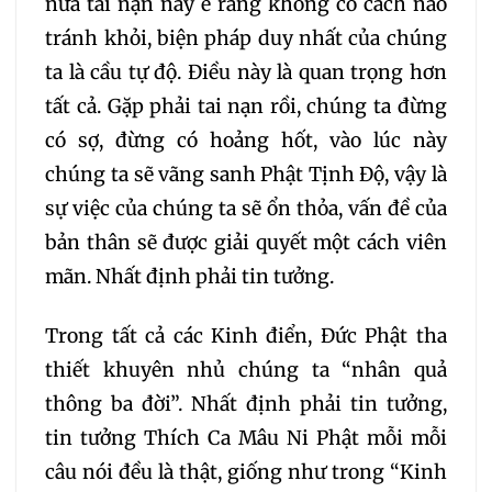
nữa tai nạn này e rằng không có cách nào
184
185
186
187
tránh khỏi, biện pháp duy nhất của chúng
ta là cầu tự độ. Điều này là quan trọng hơn
188
189
190
191
tất cả. Gặp phải tai nạn rồi, chúng ta đừng
192
193
194
195
có sợ, đừng có hoảng hốt, vào lúc này
chúng ta sẽ vãng sanh Phật Tịnh Độ, vậy là
196
197
198
199
sự việc của chúng ta sẽ ổn thỏa, vấn đề của
bản thân sẽ được giải quyết một cách viên
200
201
202
mãn. Nhất định phải tin tưởng.
203
204
205
Trong tất cả các Kinh điển, Đức Phật tha
thiết khuyên nhủ chúng ta “nhân quả
206
207
208
thông ba đời”. Nhất định phải tin tưởng,
tin tưởng Thích Ca Mâu Ni Phật mỗi mỗi
209
210
211
212
câu nói đều là thật, giống như trong “Kinh