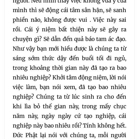
người. Nếu nhìn thấy việc không vừa ý của
mình thì sẽ động cái tâm sân hận, sẽ sanh
305
306
307
phiền não, không được vui . Việc này sai
rồi. Cái ý niệm bất thiện này sẽ gây ra
308
309
310
chuyện gì? Sẽ dẫn đến quả báo tam ác đạo.
311
312
313
314
Như vậy bạn mới hiểu được là chúng ta từ
sáng sớm thức dậy đến buổi tối đi ngủ,
315
316
317
318
trong khoảng thời gian này đã tạo ra bao
nhiêu nghiệp? Khởi tâm động niệm, lời nói
319
320
321
việc làm, bạn nói xem, đã tạo bao nhiêu
nghiệp? Chúng ta từ lúc sinh ra cho đến
322
323
324
khi lìa bỏ thế gian này, trong mấy chục
năm này, ngày ngày cứ tạo nghiệp, cái
325
326
327
nghiệp này bao nhiêu rồi? Tính không hết.
Đức Phật lại nói với chúng ta, mỗi người