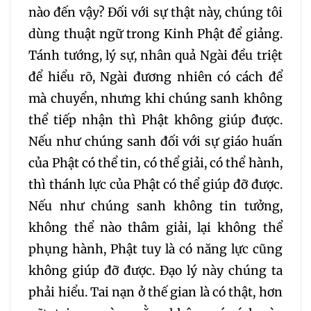
nào đến vậy? Đối với sự thật này, chúng tôi
156
157
158
159
dùng thuật ngữ trong Kinh Phật để giảng.
Tánh tướng, lý sự, nhân quả Ngài đều triệt
160
161
162
163
để hiểu rõ, Ngài đương nhiên có cách để
mà chuyển, nhưng khi chúng sanh không
164
165
166
167
thể tiếp nhận thì Phật không giúp được.
Nếu như chúng sanh đối với sự giáo huấn
168
169
170
171
của Phật có thể tin, có thể giải, có thể hành,
thì thánh lực của Phật có thể giúp đỡ được.
172
173
174
175
Nếu như chúng sanh không tin tưởng,
không thể nào thâm giải, lại không thể
176
177
178
179
phụng hành, Phật tuy là có năng lực cũng
không giúp đỡ được. Đạo lý này chúng ta
180
181
182
183
phải hiểu. Tai nạn ở thế gian là có thật, hơn