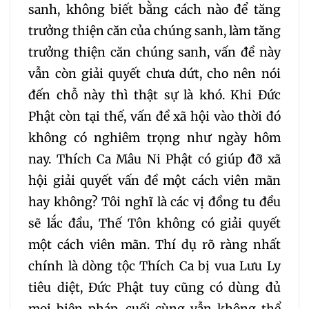
075
076
077
sanh, không biết bằng cách nào để tăng
trưởng thiện căn của chúng sanh, làm tăng
078
079
080
trưởng thiện căn chúng sanh, vấn đề này
vẫn còn giải quyết chưa dứt, cho nên nói
081
082
083
đến chỗ này thì thật sự là khó. Khi Đức
Phật còn tại thế, vấn đề xã hội vào thời đó
084
085
086
không có nghiêm trọng như ngày hôm
nay. Thích Ca Mâu Ni Phật có giúp đỡ xã
087
088
089
hội giải quyết vấn đề một cách viên mãn
hay không? Tôi nghĩ là các vị đồng tu đều
090
091
092
sẽ lắc đầu, Thế Tôn không có giải quyết
một cách viên mãn. Thí dụ rõ ràng nhất
093
094
095
chính là dòng tộc Thích Ca bị vua Lưu Ly
tiêu diệt, Đức Phật tuy cũng có dùng đủ
096
097
098
mọi biện pháp, cuối cùng vẫn không thể