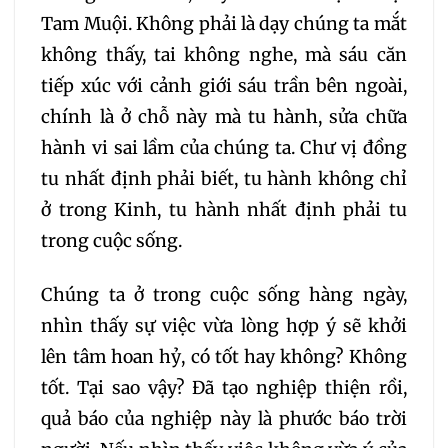
281
282
283
Tam Muội. Không phải là dạy chúng ta mắt
không thấy, tai không nghe, mà sáu căn
284
285
286
tiếp xúc với cảnh giới sáu trần bên ngoài,
chính là ở chỗ này mà tu hành, sửa chữa
287
288
289
hành vi sai lầm của chúng ta. Chư vị đồng
tu nhất định phải biết, tu hành không chỉ
290
291
292
ở trong Kinh, tu hành nhất định phải tu
trong cuộc sống.
293
294
295
Chúng ta ở trong cuộc sống hàng ngày,
296
297
298
nhìn thấy sự việc vừa lòng hợp ý sẽ khởi
lên tâm hoan hỷ, có tốt hay không? Không
299
300
301
tốt. Tại sao vậy? Đã tạo nghiệp thiện rồi,
quả báo của nghiệp này là phước báo trời
302
303
304