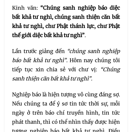
030
031
032
Kinh văn:
“Chúng sanh nghiệp báo diệc
bất khả tư nghì, chúng sanh thiện căn bất
033
034
035
khả tư nghì, chư Phật thánh lực, chư Phật
thế giới diệc bất khả tư nghì”
.
036
037
038
Lần trước giảng đến
“chúng sanh nghiệp
039
040
041
báo bất khả tư nghì”
. Hôm nay chúng tôi
tiếp tục xin chia sẻ với chư vị:
“Chúng
042
043
044
sanh thiện căn bất khả tư nghì”
.
045
046
047
Nghiệp báo là hiện tượng vô cùng đáng sợ.
Nếu chúng ta để ý sơ tin tức thời sự, mỗi
048
049
050
ngày ở trên báo chí truyền hình, tin tức
phát thanh, thì có thể nhìn thấy được hiện
051
052
053
tượng nghiệp báo bất khả tư nghì. Điều