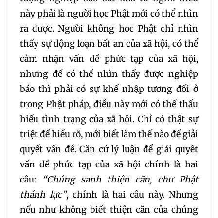
này phải là người học Phật mới có thể nhìn
054
055
056
ra được. Người không học Phật chỉ nhìn
thấy sự động loạn bất an của xã hội, có thể
057
058
059
cảm nhận vấn đề phức tạp của xã hội,
nhưng để có thể nhìn thấy được nghiệp
060
061
062
báo thì phải có sự khế nhập tương đối ở
trong Phật pháp, điều này mới có thể thấu
063
064
065
hiểu tình trạng của xã hội. Chỉ có thật sự
066
067
068
triệt để hiểu rõ, mới biết làm thế nào để giải
quyết vấn đề. Căn cứ lý luận để giải quyết
069
070
071
vấn đề phức tạp của xã hội chính là hai
câu:
“Chúng sanh thiện căn, chư Phật
072
073
074
thánh lực”
, chính là hai câu này. Nhưng
nếu như không biết thiện căn của chúng