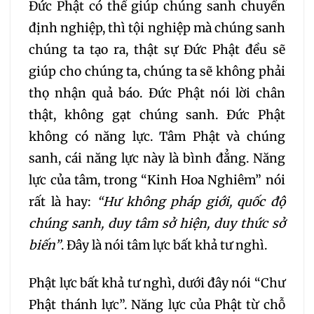
124
125
126
127
Đức Phật có thể giúp chúng sanh chuyển
định nghiệp, thì tội nghiệp mà chúng sanh
128
129
130
131
chúng ta tạo ra, thật sự Đức Phật đều sẽ
giúp cho chúng ta, chúng ta sẽ không phải
132
133
134
135
thọ nhận quả báo. Đức Phật nói lời chân
thật, không gạt chúng sanh. Đức Phật
136
137
138
139
không có năng lực. Tâm Phật và chúng
sanh, cái năng lực này là bình đẳng. Năng
140
141
142
143
lực của tâm, trong “Kinh Hoa Nghiêm” nói
rất là hay:
“Hư không pháp giới, quốc độ
144
145
146
147
chúng sanh, duy tâm sở hiện, duy thức sở
biến”
. Đây là nói tâm lực bất khả tư nghì.
148
149
150
151
Phật lực bất khả tư nghì, dưới đây nói “Chư
152
153
154
155
Phật thánh lực”. Năng lực của Phật từ chỗ