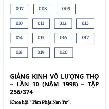
007
008
009
010
011
012
013
014
015
016
017
018
019
020
021
022
023
GIẢNG KINH VÔ LƯỢNG THỌ
024
025
026
– LẦN 10 (NĂM 1998) – TẬP
256/374
027
028
029
Khoa hội “Tâm Phật Nan Tư”
.