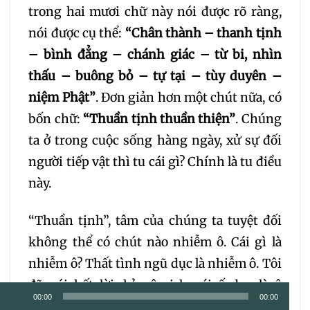
trong hai mươi chữ này nói được rõ ràng,
nói được cụ thể:
“Chân thành – thanh tịnh
– bình đẳng – chánh giác – từ bi, nhìn
thấu – buông bỏ – tự tại – tùy duyên –
niệm Phật”
. Đơn giản hơn một chút nữa, có
bốn chữ:
“Thuần tịnh thuần thiện”
. Chúng
ta ở trong cuộc sống hàng ngày, xử sự đối
người tiếp vật thì tu cái gì? Chính là tu điều
này.
“Thuần tịnh”, tâm của chúng ta tuyệt đối
không thể có chút nào nhiễm ô. Cái gì là
nhiễm ô? Thất tình ngũ dục là nhiễm ô. Tôi
đã nói hết lời, hỉ nộ ai lạc ái ố dục là ô
Trình
00:00
00:00
nhiễm, phải cảnh giác. Cái sự ô nhiễm này