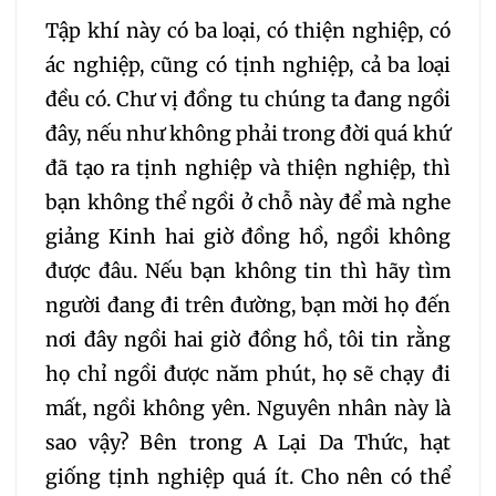
Tập khí này có ba loại, có thiện nghiệp, có
352
353
354
ác nghiệp, cũng có tịnh nghiệp, cả ba loại
đều có. Chư vị đồng tu chúng ta đang ngồi
355
356
357
đây, nếu như không phải trong đời quá khứ
đã tạo ra tịnh nghiệp và thiện nghiệp, thì
358
359
360
bạn không thể ngồi ở chỗ này để mà nghe
giảng Kinh hai giờ đồng hồ, ngồi không
361
362
363
được đâu. Nếu bạn không tin thì hãy tìm
364
365
366
người đang đi trên đường, bạn mời họ đến
nơi đây ngồi hai giờ đồng hồ, tôi tin rằng
367
368
369
họ chỉ ngồi được năm phút, họ sẽ chạy đi
mất, ngồi không yên. Nguyên nhân này là
370
371
372
sao vậy? Bên trong A Lại Da Thức, hạt
giống tịnh nghiệp quá ít. Cho nên có thể