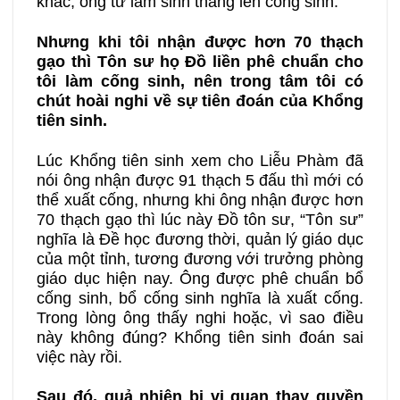
khác, ông từ lẫm sinh thăng lên cống sinh.
Nhưng khi tôi nhận được hơn 70 thạch
gạo thì Tôn sư họ Đồ liền phê chuẩn cho
tôi làm cống sinh, nên trong tâm tôi có
chút hoài nghi về sự tiên đoán của Khổng
tiên sinh.
Lúc Khổng tiên sinh xem cho Liễu Phàm đã
nói ông nhận được 91 thạch 5 đấu thì mới có
thể xuất cống, nhưng khi ông nhận được hơn
70 thạch gạo thì lúc này Đồ tôn sư, “Tôn sư”
nghĩa là Đề học đương thời, quản lý giáo dục
của một tỉnh, tương đương với trưởng phòng
giáo dục hiện nay. Ông được phê chuẩn bổ
cống sinh, bổ cống sinh nghĩa là xuất cống.
Trong lòng ông thấy nghi hoặc, vì sao điều
này không đúng? Khổng tiên sinh đoán sai
việc này rồi.
Sau đó, quả nhiên bị vị quan thay quyền