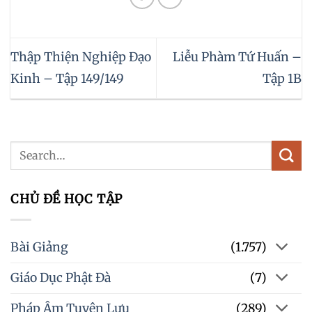
Thập Thiện Nghiệp Đạo
Liễu Phàm Tứ Huấn –
Kinh – Tập 149/149
Tập 1B
CHỦ ĐỀ HỌC TẬP
Bài Giảng
(1.757)
Giáo Dục Phật Đà
(7)
Pháp Âm Tuyên Lưu
(289)