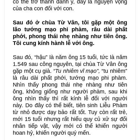
có thể trở thành danh y, đây là nguyện vọng
của cha con đối với con.
Sau đó ở chùa Từ Vân, tôi gặp một ông
lão tướng mạo phi phàm, râu dài phất
phới, phong thái nhẹ nhàng như tiên ông.
Tôi cung kính hành lễ với ông.
Sau đó, “hậu” là năm ông 15 tuổi, tức là năm
1.549 sau công nguyên, tại chùa Từ Vân ông
gặp một cụ già.
“Tu nhiêm vĩ mạo”,
“tu nhiêm”
là râu dài phất phới, tướng mạo phi phàm.
Nhìn thấy phong thái nhẹ nhàng như tiên
ông, không giống như người phàm, sau khi
ông nhìn thấy thì rất kính lễ đối với người
này. Do đây có thể biết, tiên sinh Liễu Phàm
từ nhỏ được dạy bảo rất tốt. Tuy còn rất trẻ,
mới 15 tuổi nhưng rất hiểu quy củ xử sự đối
nhân tiếp vật, vậy mới có thể khiến người
hoan hỷ, khiến người quý mến.