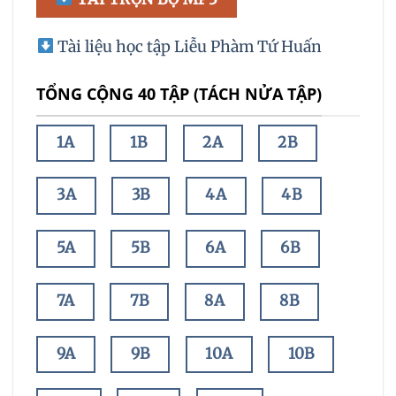
Tài liệu học tập Liễu Phàm Tứ Huấn
TỔNG CỘNG 40 TẬP (TÁCH NỬA TẬP)
1A
1B
2A
2B
3A
3B
4A
4B
5A
5B
6A
6B
7A
7B
8A
8B
9A
9B
10A
10B