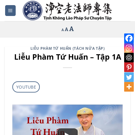
Bỏ
qua
nội
Increase
A
Reset
A
Decrease
A
dung
font
font
font
size.
size.
size.
LIỄU PHÀM TỨ HUẤN (TÁCH NỬA TẬP)
Liễu Phàm Tứ Huấn – Tập 1A
YOUTUBE