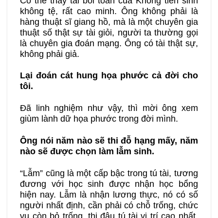
Có thể thấy tài bói toán của Khổng tiên sinh
không tệ, rất cao minh. Ông không phải là
hàng thuật sĩ giang hồ, mà là một chuyên gia
thuật số thật sự tài giỏi, người ta thường gọi
là chuyên gia đoán mạng. Ông có tài thật sự,
không phải giả.
Lại đoán cát hung họa phước cả đời cho
tôi.
Đã linh nghiệm như vậy, thì mời ông xem
giùm lành dữ họa phước trong đời mình.
Ông nói năm nào sẽ thi đỗ hạng mấy, năm
nào sẽ được chọn làm lẫm sinh.
“Lẫm” cũng là một cấp bậc trong tú tài, tương
đương với học sinh được nhận học bổng
hiện nay. Lẫm là nhận lương thực, nó có số
người nhất định, cần phải có chỗ trống, chức
vụ còn bỏ trống, thi đậu tú tài vị trí cao nhất,