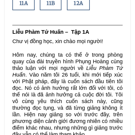
11A
11B
12A
12B
13A
13B
Liễu Phàm Tứ Huấn
– Tập 1A
14A
14B
15A
Chư vị đồng học, xin chào mọi người!
Hôm nay, chúng ta có thể ở trong phòng
15B
16A
16B
quay của đài truyền hình Phụng Hoàng cùng
thảo luận với mọi người về
Liễu Phàm Tứ
Huấn
. Vào năm tôi 26 tuổi, khi mới tiếp xúc
17A
17B
18A
với Phật pháp, đây là cuốn sách đầu tiên tôi
đọc. Nó có ảnh hưởng rất lớn đối với tôi, có
18B
19A
19B
thể nói là đã ảnh hưởng cả cuộc đời tôi. Tôi
vô cùng yêu thích cuốn sách này, cũng
thường đọc tụng, và đã từng giảng không ít
20A
20B
lần. Hiện nay giảng so với trước đây, trên
phương diện cảnh giới đương nhiên có nhiều
điểm khác nhau, nhưng những gì giảng trước
đây vẫn có thể làm tham khảo.