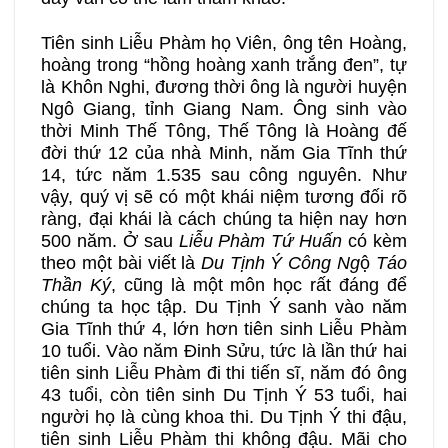
Tiên sinh Liễu Phàm họ Viên, ông tên Hoàng,
hoàng trong “hồng hoàng xanh trắng đen”, tự
là Khôn Nghi, đương thời ông là người huyện
Ngô Giang, tỉnh Giang Nam. Ông sinh vào
thời Minh Thế Tông, Thế Tông là Hoàng đế
đời thứ 12 của nhà Minh, năm Gia Tĩnh thứ
14, tức năm 1.535 sau công nguyên. Như
vậy, quý vị sẽ có một khái niệm tương đối rõ
ràng, đại khái là cách chúng ta hiện nay hơn
500 năm. Ở sau
Liễu Phàm Tứ Huấn
có kèm
theo một bài viết là
Du Tịnh Ý Công Ng
ộ
Táo
Thần Ký
, cũng là một môn học rất đáng để
chúng ta học tập. Du Tịnh Ý sanh vào năm
Gia Tĩnh thứ 4, lớn hơn tiên sinh Liễu Phàm
10 tuổi. Vào năm Đinh Sửu, tức là lần thứ hai
tiên sinh Liễu Phàm đi thi tiến sĩ, năm đó ông
43 tuổi, còn tiên sinh Du Tịnh Ý 53 tuổi, hai
người họ là cùng khoa thi. Du Tịnh Ý thi đậu,
tiên sinh Liễu Phàm thi không đậu. Mãi cho