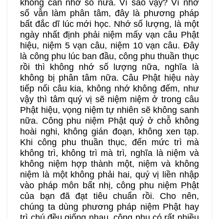
không cần nhớ số nữa. Vì sao vậy? Vì nhớ
số vẫn làm phân tâm, đây là phương pháp
bất đắc dĩ lúc mới học. Nhớ số lượng, là một
ngày nhất định phải niệm mấy vạn câu Phật
hiệu, niệm 5 vạn câu, niệm 10 vạn câu. Đây
là công phu lúc ban đầu, công phu thuần thục
rồi thì không nhớ số lượng nữa, nghĩa là
không bị phân tâm nữa. Câu Phật hiệu này
tiếp nối câu kia, không nhớ không đếm, như
vậy thì tâm quý vị sẽ niệm niệm ở trong câu
Phật hiệu, vọng niệm tự nhiên sẽ không sanh
nữa. Công phu niệm Phật quý ở chỗ không
hoài nghi, không gián đoạn, không xen tạp.
Khi công phu thuần thục, đến mức trì mà
không trì, không trì mà trì
,
nghĩa là niệm và
không niệm hợp thành một, niệm và không
niệm là một không phải hai, quý vị liền nhập
vào pháp môn bất nhị, công phu niệm Phật
của bạn đã đạt tiêu chuẩn rồi. Cho nên,
chúng ta dùng phương pháp niệm Phật hay
trì chú đều giống nhau, công phu có rất nhiều