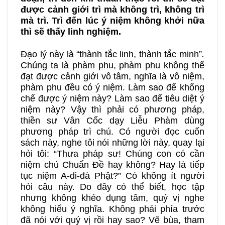
được cảnh giới trì mà không trì, không trì
mà trì. Trì đến lúc ý niệm không khởi nữa
thì sẽ thấy linh nghiệm.
Đạo lý này là “thành tắc linh, thành tắc minh”
.
Chúng ta là phàm phu, phàm phu không thể
đạt được cảnh giới vô tâm, nghĩa là vô niệm,
phàm phu đều có ý niệm. Làm sao để khống
chế được ý niệm này? Làm sao để tiêu diệt ý
niệm này? Vậy thì phải có phương pháp,
thiền sư Vân Cốc dạy Liễu Phàm dùng
phương pháp trì chú. Có người đọc cuốn
sách này, nghe tôi nói những lời này, quay lại
hỏi tôi: “Thưa pháp sư! Chúng con có cần
niệm chú Chuẩn Đề hay không? Hay là tiếp
tục niệm A-di-đà Phật?” Có không ít người
hỏi câu này. Do đây có thể biết, học tập
nhưng không khéo dụng tâm, quý vị nghe
không hiểu ý nghĩa. Không phải phía trước
đã nói với quý vị rồi hay sao? Vẽ bùa, tham