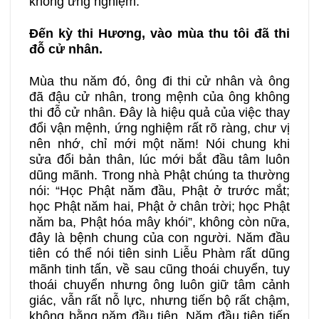
không ứng nghiệm.
Đến kỳ thi Hương, vào mùa thu tôi đã thi
đỗ cử nhân.
Mùa thu năm đó, ông đi thi cử nhân và ông
đã đậu cử nhân, trong mệnh của ông không
thi đỗ cử nhân. Đây là hiệu quả của việc thay
đổi vận mệnh, ứng nghiệm rất rõ ràng, chư vị
nên nhớ, chỉ mới một năm! Nói chung khi
sửa đổi bản thân, lúc mới bắt đầu tâm luôn
dũng mãnh. Trong nhà Phật chúng ta thường
nói: “Học Phật năm đầu, Phật ở trước mắt;
học Phật năm hai, Phật ở chân trời; học Phật
năm ba, Phật hóa mây khói”, không còn nữa,
đây là bệnh chung của con người. Năm đầu
tiên có thể nói tiên sinh Liễu Phàm rất dũng
mãnh tinh tấn, về sau cũng thoái chuyển, tuy
thoái chuyển nhưng ông luôn giữ tâm cảnh
giác, vẫn rất nỗ lực, nhưng tiến bộ rất chậm,
không bằng năm đầu tiên. Năm đầu tiên tiến