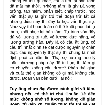
không có thứ gì khác, chỉ là tìm lại bản tánh
đã mất mà thôi”. “Phóng tâm” là gì? Là vọng
tưởng, tạp niệm, phân biệt, chấp trước, học
vấn thật sự là gì? Có thể đoạn trừ tất cả
những điều này thì đây là học vấn thực sự.
Như vậy thì hoàn toàn có thể khôi phục lại tự
tánh, khôi phục lại bản tâm. Tự tánh vốn đầy
đủ vô lượng trí tuệ, vô lượng đức năng, vô
lượng tướng hảo. Đây là có cầu ắt ứng, có
cầu thì nhất định sẽ đạt được nguyên lý chân
thật, cầu nguyên lý thật sự thì chúng ta nhất
định phải có niềm tin. Thật sự nương theo lý
luận phương pháp này để tu học, thì làm gì
có chuyện không cầu được? Pháp thế gian
và xuất thế gian không có gì mà không cầu
được. Đoạn văn bên dưới lại nói:
Tuy ông chưa đạt được cảnh giới vô tâm,
nhưng nếu có thể trì chú Chuẩn Đề đến
mức không nhớ số lượng, không để gián
đoạn, trì đến khi thuần thục rồi thì sẽ đạt