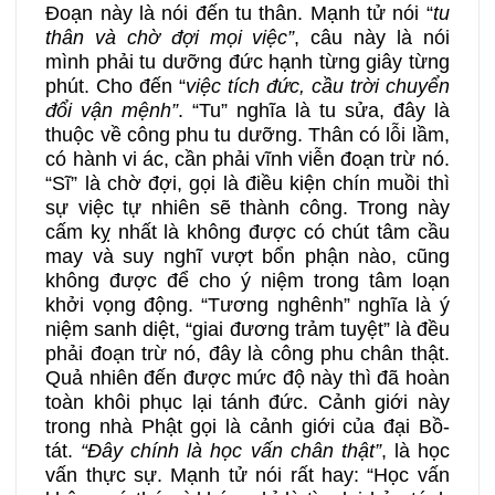
Đoạn này là nói đến tu thân. Mạnh tử nói “
tu
thân và chờ đợi mọi việc”
, câu này là nói
mình phải tu dưỡng đức hạnh từng giây từng
phút. Cho đến “
việc tích đức, cầu trời chuyển
đổi vận mệnh”
. “Tu” nghĩa là tu sửa, đây là
thuộc về công phu tu dưỡng. Thân có lỗi lầm,
có hành vi ác, cần phải vĩnh viễn đoạn trừ nó.
“Sĩ” là chờ đợi, gọi là điều kiện chín muồi thì
sự việc tự nhiên sẽ thành công. Trong này
cấm kỵ nhất là không được có chút tâm cầu
may và suy nghĩ vượt bổn phận nào, cũng
không được để cho ý niệm trong tâm loạn
khởi vọng động. “Tương nghênh” nghĩa là ý
niệm sanh diệt, “giai đương trảm tuyệt” là đều
phải đoạn trừ nó, đây là công phu chân thật.
Quả nhiên đến được mức độ này thì đã hoàn
toàn khôi phục lại tánh đức. Cảnh giới này
trong nhà Phật gọi là cảnh giới của đại Bồ-
tát.
“Đây chính là học vấn chân thật”
, là học
vấn thực sự. Mạnh tử nói rất hay: “Học vấn