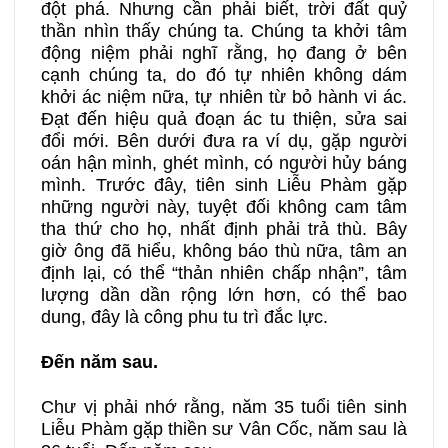
đột phá. Nhưng cần phải biết, trời đất quỷ
thần nhìn thấy chúng ta. Chúng ta khởi tâm
động niệm phải nghĩ rằng, họ đang ở bên
cạnh chúng ta, do đó tự nhiên không dám
khởi ác niệm nữa, tự nhiên từ bỏ hành vi ác.
Đạt đến hiệu quả đoạn ác tu thiện, sửa sai
đổi mới. Bên dưới đưa ra ví dụ, gặp người
oán hận mình, ghét mình, có người hủy báng
mình. Trước đây, tiên sinh Liễu Phàm gặp
những người này, tuyệt đối không cam tâm
tha thứ cho họ, nhất định phải trả thù. Bây
giờ ông đã hiểu, không báo thù nữa, tâm an
định lại, có thể “thản nhiên chấp nhận”, tâm
lượng dần dần rộng lớn hơn, có thể bao
dung, đây là công phu tu trì đắc lực.
Đến năm sau.
Chư vị phải nhớ rằng, năm 35 tuổi tiên sinh
Liễu Phàm gặp thiền sư Vân Cốc, năm sau là