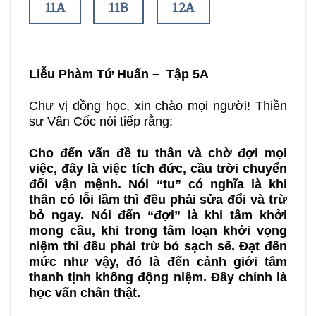
11A
11B
12A
12B
13A
13B
Liễu Phàm Tứ Huấn
– Tập 5A
14A
14B
15A
Chư vị đồng học, xin chào mọi người! Thiền
sư Vân Cốc nói tiếp rằng:
15B
16A
16B
Cho đến vấn đề tu thân và chờ đợi mọi
việc, đây là việc tích đức
,
cầu trời chuyển
17A
17B
18A
đổi vận mệnh. Nói “tu” có nghĩa là khi
thân có lỗi lầm thì đều phải sửa đổi và trừ
bỏ ngay. Nói đến “đợi” là khi tâm khởi
18B
19A
19B
mong cầu, khi trong tâm loạn khởi vọng
niệm thì đều phải trừ bỏ sạch sẽ. Đạt đến
20A
20B
mức như vậy, đó là đến cảnh giới tâm
thanh tịnh không động niệm. Đây chính là
học vấn chân thật.