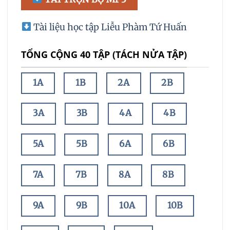
Tài liệu học tập Liễu Phàm Tứ Huấn
TỔNG CỘNG 40 TẬP (TÁCH NỬA TẬP)
1A
1B
2A
2B
3A
3B
4A
4B
5A
5B
6A
6B
7A
7B
8A
8B
9A
9B
10A
10B