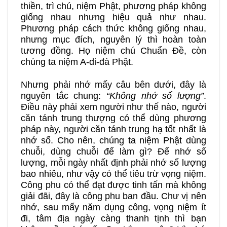
thiền, trì chú, niệm Phật, phương pháp không
giống nhau nhưng hiệu quả như nhau.
Phương pháp cách thức không giống nhau,
nhưng mục đích, nguyên lý thì hoàn toàn
tương đồng. Họ niệm chú Chuẩn Đề, còn
chúng ta niệm A-di-đà Phật.
Nhưng phải nhớ mấy câu bên dưới, đây là
nguyên tắc chung:
“Không nhớ số lượng”
.
Điều này phải xem người như thế nào, người
căn tánh trung thượng có thể dùng phương
pháp này, người căn tánh trung hạ tốt nhất là
nhớ số. Cho nên, chúng ta niệm Phật dùng
chuỗi, dùng chuỗi để làm gì? Để nhớ số
lượng, mỗi ngày nhất định phải nhớ số lượng
bao nhiêu, như vậy có thể tiêu trừ vọng niệm.
Công phu có thể đạt được tinh tấn mà không
giải đãi, đây là công phu ban đầu. Chư vị nên
nhớ, sau mấy năm dụng công, vọng niệm ít
đi, tâm địa ngày càng thanh tịnh thì bạn