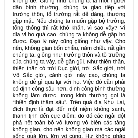
không dễ. Giống như chúng ta là một người
dân bình thường, chúng ta giao tiếp với
trưởng thôn, tổ trưởng rất dễ dàng, thường
gặp mặt. Nếu chúng ta muốn gặp bộ trưởng,
tổng thống thì rất khó khăn, vì sao vậy? Vì
địa vị họ quá cao, chúng ta không dễ gặp họ
được. Đạo lý này cũng giống như vậy. Cho
nên, không gian bốn chiều, năm chiều rất gần
chúng ta, giống như trưởng thôn và tổ trưởng
của chúng ta vậy, dễ gần gũi. Như thiên thần,
thiên thần có trời Dục giới, trời Sắc giới, trời
Vô Sắc giới, cảnh giới này cao, chúng ta
không dễ gì qua lại với họ. Việc đó cần phải
có định công sâu hơn, định công bình thường
không làm được, trong kinh thường gọi là
“thiền định thâm sâu”
.
Trên quả địa Như Lai,
đích thực là đạt đến một niệm không sanh,
thanh tịnh đến cực điểm; do đó các ngài đột
phá hết toàn bộ vô lượng vô biên các tầng
không gian, cho nên không gian mà các ngài
sống quá lớn, lớn vô cùng. Hư không pháp