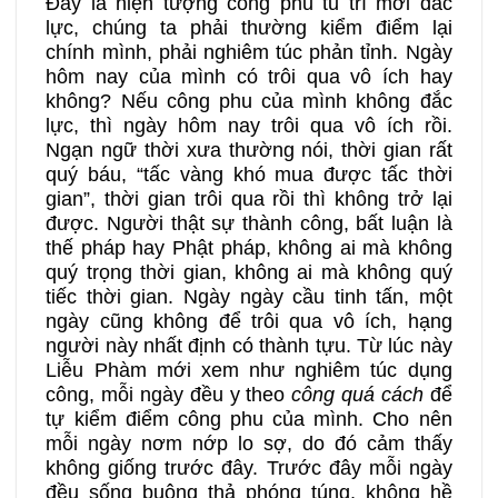
Đây là hiện tượng công phu tu trì mới đắc
lực, chúng ta phải thường kiểm điểm lại
chính mình, phải nghiêm túc phản tỉnh. Ngày
hôm nay của mình có trôi qua vô ích hay
không? Nếu công phu của mình không đắc
lực, thì ngày hôm nay trôi qua vô ích rồi.
Ngạn ngữ thời xưa thường nói, thời gian rất
quý báu, “tấc vàng khó mua được tấc thời
gian”, thời gian trôi qua rồi thì không trở lại
được. Người thật sự thành công, bất luận là
thế pháp hay Phật pháp, không ai mà không
quý trọng thời gian, không ai mà không quý
tiếc thời gian. Ngày ngày cầu tinh tấn, một
ngày cũng không để trôi qua vô ích, hạng
người này nhất định có thành tựu. Từ lúc này
Liễu Phàm mới xem như nghiêm túc dụng
công, mỗi ngày đều y theo
công quá cách
để
tự kiểm điểm công phu của mình. Cho nên
mỗi ngày nơm nớp lo sợ, do đó cảm thấy
không giống trước đây. Trước đây mỗi ngày
đều sống buông thả phóng túng, không hề