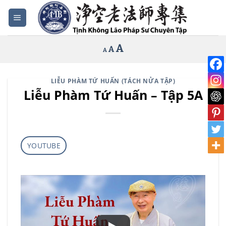
Bỏ
qua
nội
Increase
A
Reset
A
Decrease
A
dung
font
font
font
size.
size.
size.
LIỄU PHÀM TỨ HUẤN (TÁCH NỬA TẬP)
Liễu Phàm Tứ Huấn – Tập 5A
YOUTUBE