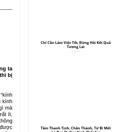
Chỉ Cần Làm Việc Tốt, Đừng Hỏi Kết Quả
Tương Lai
ng ta
hì bị
 “kính
 kính
 gì mà
ất ít,
không
u được
Tâm Thanh Tịnh, Chân Thành, Từ Bi Mới