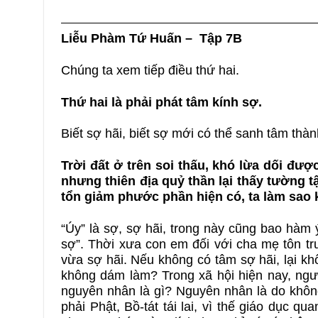
Liễu Phàm Tứ Huấn
– Tập 7B
Chúng ta xem tiếp điều thứ hai.
Thứ hai là phải phát tâm kính sợ.
Biết sợ hãi, biết sợ mới có thể sanh tâm thàn
Trời đất ở trên soi thấu, khó lừa dối đượ
nhưng thiên địa quỷ thần lại thấy tường tậ
tổn giảm phước phần hiện có, ta làm sao
“Úy” là sợ, sợ hãi, trong này cũng bao hàm 
sợ”. Thời xưa con em đối với cha mẹ tôn tr
vừa sợ hãi. Nếu không có tâm sợ hãi, lại kh
không dám làm? Trong xã hội hiện nay, người 
nguyên nhân là gì? Nguyên nhân là do khôn
phải Phật, Bồ-tát tái lai, vì thế giáo dục q