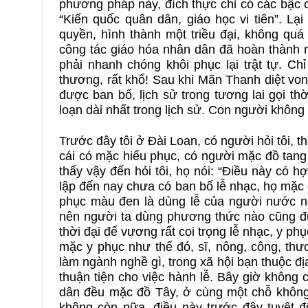
phương pháp này, đích thực chỉ có các bậc c
“Kiến quốc quân dân, giáo học vi tiên”. Lạ
quyền, hình thành một triều đại, không quá
công tác giáo hóa nhân dân đã hoàn thành rồi
phải nhanh chóng khôi phục lại trật tự. Ch
thương, rất khổ! Sau khi Mãn Thanh diệt vo
được ban bố, lịch sử trong tương lai gọi thời
loạn dài nhất trong lịch sử. Con người không 
Trước đây tôi ở Đài Loan, có người hỏi tôi, 
cái có mặc hiếu phục, có người mặc đồ tang
thấy vậy đến hỏi tôi, họ nói: “Điều này có 
lập đến nay chưa có ban bố lễ nhạc, họ mặc 
phục màu đen là dùng lễ của người nước ngo
nên người ta dùng phương thức nào cũng đư
thời đại đế vương rất coi trọng lễ nhạc, y p
mặc y phục như thế đó, sĩ, nông, công, thư
làm ngành nghề gì, trong xã hội bạn thuộc địa
thuận tiện cho việc hành lễ. Bây giờ không
dân đều mặc đồ Tây, ở cùng một chỗ không th
không còn nữa, điều này trước đây tuyệt đ