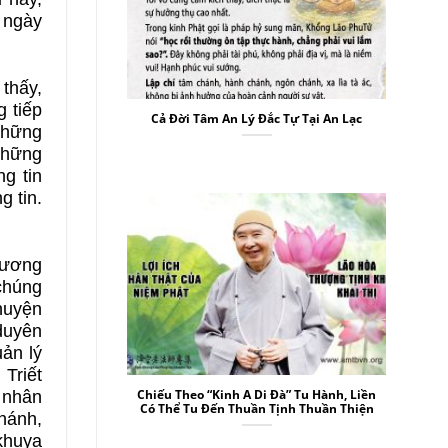
 ngày
 thấy,
g tiếp
Cả Đời Tâm An Lý Đắc Tự Tại An Lạc
những
 những
g tin
g tin.
thương
 chúng
chuyện
duyên
uản lý
 Triết
Chiếu Theo “Kinh A Di Đà” Tu Hành, Liền
 nhân
Có Thể Tu Đến Thuần Tịnh Thuần Thiện
Khánh,
khuya