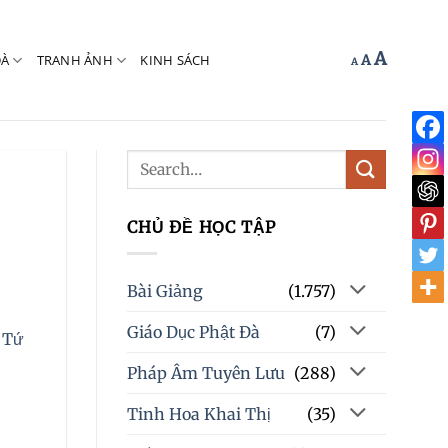
Increas
A
Reset
ĐÀ
TRANH ẢNH
KINH SÁCH
Decrease
A
A
font
font
font
size.
size.
size.
CHỦ ĐỀ HỌC TẬP
Bài Giảng
(1.757)
Giáo Dục Phật Đà
(7)
m Tứ
Pháp Âm Tuyên Lưu
(288)
Tinh Hoa Khai Thị
(35)