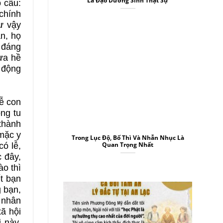
Là Đạo Dưỡng Sinh Thật Sự
ó câu:
chính
ư vậy
ắn, họ
 đáng
ưa hề
n động
lễ con
ng tu
 thành
 mặc y
Trong Lục Độ, Bố Thì Và Nhẫn Nhục Là
Quan Trọng Nhất
ó lễ,
 đây,
ào thì
t bạn
g bạn,
 nhân
xã hội
 này,