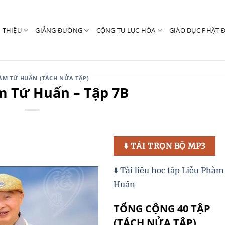
I THIỆU
GIẢNG ĐƯỜNG
CỘNG TU LỤC HÒA
GIÁO DỤC PHẬT 
HÀM TỨ HUẤN (TÁCH NỬA TẬP)
m Tứ Huấn – Tập 7B
⬇️ TẢI TRỌN BỘ MP3
⬇️ Tài liệu học tập Liễu Phà
Huấn
TỔNG CỘNG 40 TẬP
(TÁCH NỬA TẬP)