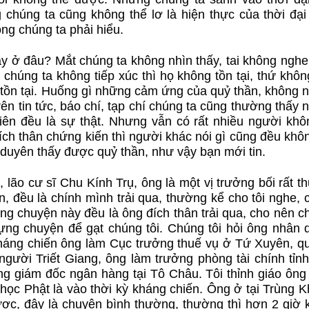
chúng ta cũng không thể lơ là hiện thực của thời đại
ng chúng ta phải hiểu.
ậy ở đâu? Mắt chúng ta không nhìn thấy, tai không nghe
chúng ta không tiếp xúc thì họ không tồn tại, thứ khôn
 tồn tại. Huống gì những cảm ứng của quỷ thần, không 
 trên tin tức, báo chí, tạp chí chúng ta cũng thường thấy
n đều là sự thật. Nhưng vẫn có rất nhiều người khôn
ch thân chứng kiến thì người khác nói gì cũng đều khôn
duyên thấy được quỷ thần, như vậy bạn mới tin.
 lão cư sĩ Chu Kính Trụ, ông là một vị trưởng bối rất 
n, đều là chính mình trải qua, thường kể cho tôi nghe,
ững chuyện này đều là ông đích thân trải qua, cho nên 
dựng chuyện để gạt chúng tôi. Chúng tôi hỏi ông nhân 
 kháng chiến ông làm Cục trưởng thuế vụ ở Tứ Xuyên, q
người Triết Giang, ông làm trưởng phòng tài chính tỉnh
g giám đốc ngân hàng tại Tô Châu. Tôi thỉnh giáo ông
 học Phật là vào thời kỳ kháng chiến. Ông ở tại Trùng 
c, đây là chuyện bình thường, thường thì hơn 2 giờ 