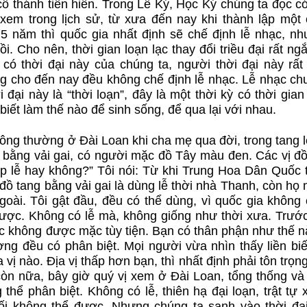
ổ thánh tiên hiền. Trong Lễ Ký, Học Ký chúng ta đọc c
i xem trong lịch sử, từ xưa đến nay khi thành lập một 
 5 năm thì quốc gia nhất định sẽ chế định lễ nhạc, nh
. Cho nên, thời gian loạn lạc thay đổi triều đại rất ng
ỉ có thời đại này của chúng ta, người thời đại này rất
ng cho đến nay đều không chế định lễ nhạc. Lễ nhạc ch
 đại này là “thời loạn”, đây là một thời kỳ có thời gia
biết làm thế nào để sinh sống, để qua lại với nhau.
thông thường ở Đài Loan khi cha mẹ qua đời, trong tang 
 bằng vải gai, có người mặc đồ Tây màu đen. Các vị đồ
hợp lễ hay không?” Tôi nói: Từ khi Trung Hoa Dân Quốc
đồ tang bằng vải gai là dùng lễ thời nhà Thanh, còn họ
ài. Tôi gật đầu, đều có thể dùng, vì quốc gia không c
ợc. Không có lễ mà, không giống như thời xưa. Trước
hục không được mặc tùy tiện. Bạn có thân phận như thế n
ơng đều có phân biệt. Mọi người vừa nhìn thấy liền biế
 vị nào. Địa vị thấp hơn bạn, thì nhất định phải tôn trọn
 còn nữa, bây giờ quý vị xem ở Đài Loan, tổng thống và
ể phân biệt. Không có lễ, thiên hạ đại loạn, trật tự 
ối không thể được. Nhưng chúng ta sanh vào thời đại