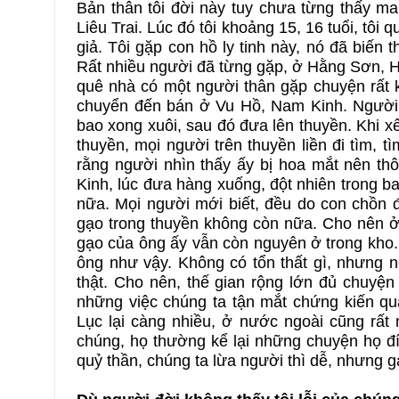
Bản thân tôi đời này tuy chưa từng thấy ma 
Liêu Trai. Lúc đó tôi khoảng 15, 16 tuổi, tôi q
giả. Tôi gặp con hồ ly tinh này, nó đã biế
Rất nhiều người đã từng gặp, ở Hằng Sơn, H
quê nhà có một người thân gặp chuyện rất k
chuyển đến bán ở Vu Hồ, Nam Kinh. Người 
bao xong xuôi, sau đó đưa lên thuyền. Khi x
thuyền, mọi người trên thuyền liền đi tìm, 
rằng người nhìn thấy ấy bị hoa mắt nên th
Kinh, lúc đưa hàng xuống, đột nhiên trong 
nữa. Mọi người mới biết, đều do con chồn đó
gạo trong thuyền không còn nữa. Cho nên ở 
gạo của ông ấy vẫn còn nguyên ở trong kho. 
ông như vậy. Không có tổn thất gì, nhưng n
thật. Cho nên, thế gian rộng lớn đủ chuyện 
những việc chúng ta tận mắt chứng kiến qu
Lục lại càng nhiều, ở nước ngoài cũng rất n
chúng, họ thường kể lại những chuyện họ đíc
quỷ thần, chúng ta lừa người thì dễ, nhưng gạt