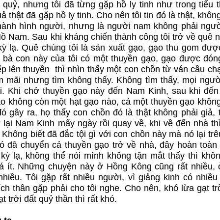
quỷ, nhưng tôi đã từng gặp hồ ly tinh như trong tiểu 
uả thật đã gặp hồ ly tinh. Cho nên tôi tin đó là thật, khôn
n thành hình người, nhưng là người nam không phải ngườ
ồ Nam. Sau khi kháng chiến thành công tôi trở về quê n
ỳ lạ. Quê chúng tôi là sản xuất gạo, gạo thu gom đượ
bà con này của tôi có một thuyền gạo, gạo được đón
ếp lên thuyền thì nhìn thấy một con chồn từ ván cầu ch
tìm mãi nhưng tìm không thấy. Không tìm thấy, mọi ngư
ôi. Khi chở thuyền gạo này đến Nam Kinh, sau khi đế
bao không còn một hạt gạo nào, cả một thuyền gạo không
 gây ra, họ thấy con chồn đó là thật không phải giả, 
lại Nam Kinh mấy ngày rồi quay về, khi về đến nhà thì
Không biết đã đắc tội gì với con chồn này mà nó lại tr
ó đã chuyển cả thuyền gạo trở về nhà, đây hoàn toàn 
kỳ lạ, không thể nói mình không tận mắt thấy thì khôn
á ít. Những chuyện này ở Hồng Kông cũng rất nhiều, 
hiều. Tôi gặp rất nhiều người, vì giảng kinh có nhiều
h thân gặp phải cho tôi nghe. Cho nên, khó lừa gạt tr
 trời đất quỷ thần thì rất khó.