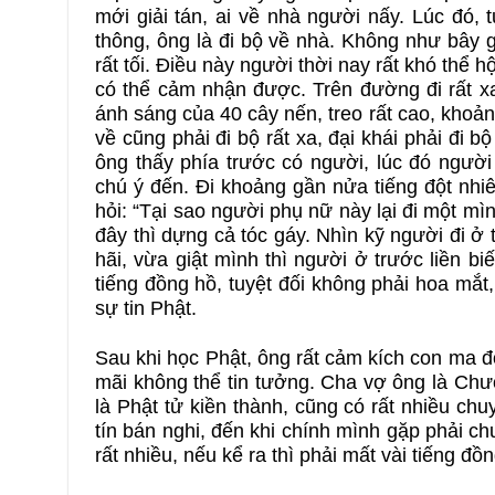
mới giải tán, ai về nhà người nấy. Lúc đó,
thông, ông là đi bộ về nhà. Không như bây 
rất tối. Điều này người thời nay rất khó thể h
có thể cảm nhận được. Trên đường đi rất 
ánh sáng của 40 cây nến, treo rất cao, khoảng
về cũng phải đi bộ rất xa, đại khái phải đi
ông thấy phía trước có người, lúc đó ngườ
chú ý đến. Đi khoảng gần nửa tiếng đột nhi
hỏi: “Tại sao người phụ nữ này lại đi một m
đây thì dựng cả tóc gáy. Nhìn kỹ người đi ở 
hãi, vừa giật mình thì người ở trước liền 
tiếng đồng hồ, tuyệt đối không phải hoa mắt
sự tin Phật.
Sau khi học Phật, ông rất cảm kích con ma đ
mãi không thể tin tưởng. Cha vợ ông là Chươ
là Phật tử kiền thành, cũng có rất nhiều c
tín bán nghi, đến khi chính mình gặp phải ch
rất nhiều, nếu kể ra thì phải mất vài tiếng đồn