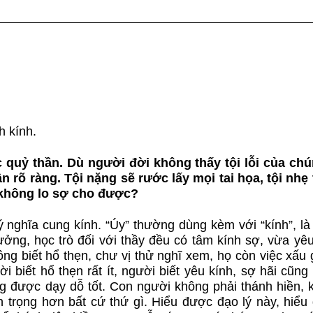
13A
13B
14A
14B
15A
15B
16A
16B
17A
h kính.
17B
18A
18B
c quỷ thần. Dù người đời không thấy tội lỗi của chú
19A
19B
20A
n rõ ràng. Tội nặng sẽ rước lấy mọi tai họa, tội nhẹ t
 không lo sợ cho được?
20B
ý nghĩa cung kính. “Úy” thường dùng kèm với “kính”, là
ưởng, học trò đối với thầy đều có tâm kính sợ, vừa yêu
ông biết hổ thẹn, chư vị thử nghĩ xem, họ còn việc xấu
biết hổ thẹn rất ít, người biết yêu kính, sợ hãi cũng r
g được dạy dỗ tốt. Con người không phải thánh hiền, 
uan trọng hơn bất cứ thứ gì. Hiểu được đạo lý này, hiể