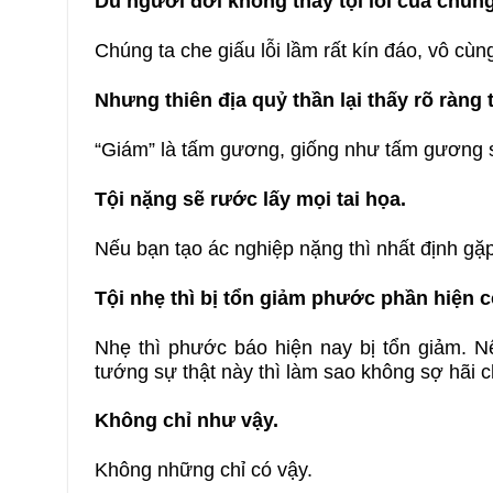
Dù người đời không thấy tội lỗi của chúng
Chúng ta che giấu lỗi lầm rất kín đáo, vô cù
Nhưng thiên địa quỷ thần lại thấy rõ ràng 
“Giám” là tấm gương, giống như tấm gương soi
Tội nặng sẽ rước lấy mọi tai họa.
Nếu bạn tạo ác nghiệp nặng thì nhất định gặ
Tội nhẹ thì bị tổn giảm phước phần hiện c
Nhẹ thì phước báo hiện nay bị tổn giảm. N
tướng sự thật này thì làm sao không sợ hãi 
Không chỉ như vậy.
Không những chỉ có vậy.