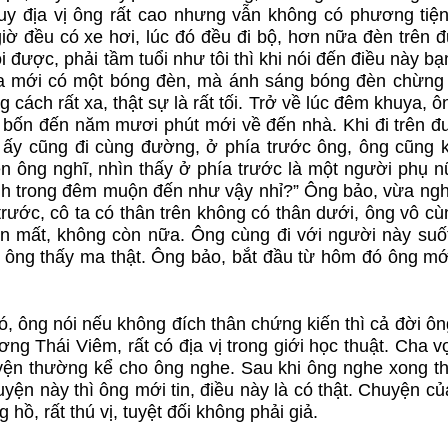
 tuy địa vị ông rất cao nhưng vẫn không có phương tiện
giờ đều có xe hơi, lúc đó đều đi bộ, hơn nữa đèn trên 
ội được, phải tầm tuổi như tôi thì khi nói đến điều này b
xa mới có một bóng đèn, mà ánh sáng bóng đèn chừng
 cách rất xa, thật sự là rất tối. Trở về lúc đêm khuya, ô
 bộ bốn đến năm mươi phút mới về đến nhà. Khi đi trên 
i ấy cũng đi cùng đường, ở phía trước ông, ông cũng 
ên ông nghĩ, nhìn thấy ở phía trước là một người phụ n
ình trong đêm muộn đến như vậy nhỉ?” Ông bảo, vừa ng
trước, cô ta có thân trên không có thân dưới, ông vô c
biến mất, không còn nữa. Ông cùng đi với người này suố
, ông thấy ma thật. Ông bảo, bắt đầu từ hôm đó ông mớ
ó, ông nói nếu không đích thân chứng kiến thì cả đời ô
ng Thái Viêm, rất có địa vị trong giới học thuật. Cha 
huyện thường kể cho ông nghe. Sau khi ông nghe xong th
uyện này thì ông mới tin, điều này là có thật. Chuyện c
g hồ, rất thú vị, tuyệt đối không phải giả.