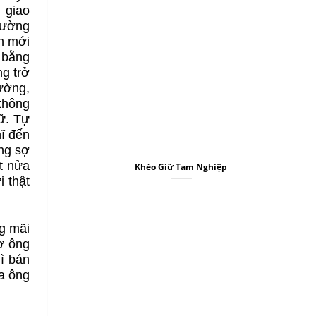
 giao
đường
ạn mới
 bằng
ng trở
đường,
không
ữ. Tự
hĩ đến
ùng sợ
t nửa
Khéo Giữ Tam Nghiệp
i thật
ng mãi
vợ ông
ì bán
ủa ông