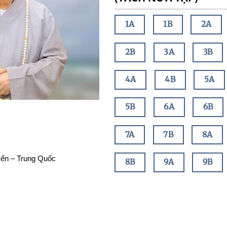
1A
1B
2A
2B
3A
3B
4A
4B
5A
5B
6A
6B
7A
7B
8A
yến – Trung Quốc
8B
9A
9B
10A
10B
11A
11B
12A
12B