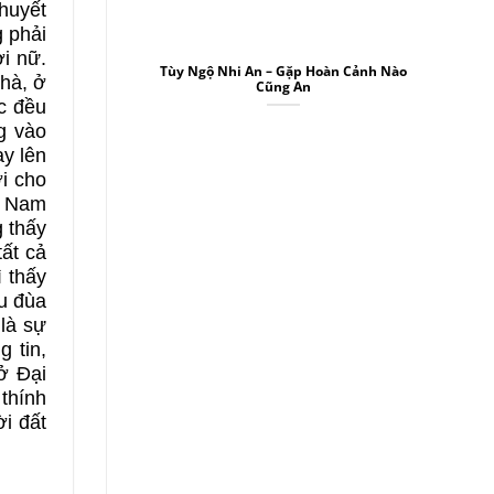
thuyết
g phải
i nữ.
Tùy Ngộ Nhi An – Gặp Hoàn Cảnh Nào
hà, ở
Cũng An
c đều
g vào
ạy lên
ời cho
n Nam
 thấy
tất cả
 thấy
êu đùa
là sự
g tin,
ở Đại
 thính
ời đất