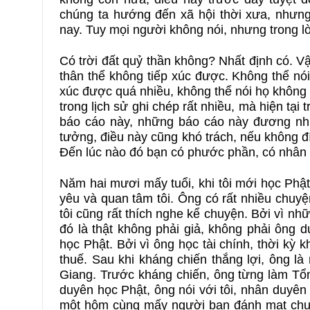
chúng ta hướng đến xã hội thời xưa, nhưng 
nay. Tuy mọi người không nói, nhưng trong lò
Có trời đất quỷ thần không? Nhất định có. V
thân thể không tiếp xúc được. Không thể nói 
xúc được quá nhiều, không thể nói họ không
trong lịch sử ghi chép rất nhiều, mà hiện tại
báo cáo này, những báo cáo này đương nhiê
tưởng, điều này cũng khó trách, nếu không đí
Đến lúc nào đó bạn có phước phần, có nhân 
Năm hai mươi mấy tuổi, khi tôi mới học Phật,
yêu và quan tâm tôi. Ông có rất nhiều chuyệ
tôi cũng rất thích nghe kể chuyện. Bởi vì nh
đó là thật không phải giả, không phải ông 
học Phật. Bởi vì ông học tài chính, thời kỳ
thuế. Sau khi kháng chiến thắng lợi, ông là 
Giang. Trước kháng chiến, ông từng làm Tổn
duyên học Phật, ông nói với tôi, nhân duyên
một hôm cùng mấy người bạn đánh mạt chượ