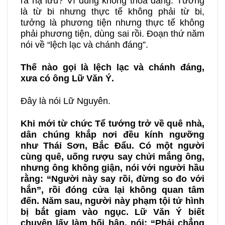
ra hạ lưu? Vì dùng không thỏa đáng. Tưởng
là từ bi nhưng thực tế không phải từ bi,
tưởng là phương tiện nhưng thực tế không
phải phương tiện, dùng sai rồi. Đoạn thứ năm
nói về “lệch lạc và chánh đáng”.
Thế nào gọi là lệch lạc và chánh đáng,
xưa có ông Lữ Văn Ý.
Đây là nói Lữ Nguyên.
Khi mới từ chức Tể tướng trở về quê nhà,
dân chúng khắp nơi đều kính ngưỡng
như Thái Sơn, Bắc Đẩu. Có một người
cùng quê, uống rượu say chửi mắng ông,
nhưng ông không giận, nói với người hầu
rằng: “Người này say rồi, đừng so đo với
hắn”, rồi đóng cửa lại không quan tâm
đến. Năm sau, người này phạm tội tử hình
bị bắt giam vào ngục. Lữ Văn Ý biết
chuyện lấy làm hối hận, nói:
“
Phải chẳng