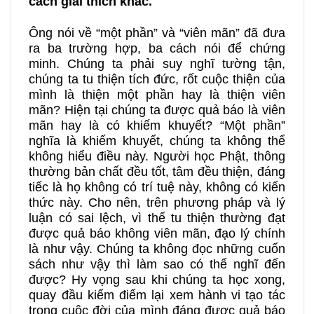
cách giải thích khác.
Ông nói về “một phần” và “viên mãn” đã đưa
ra ba trường hợp, ba cách nói để chứng
minh. Chúng ta phải suy nghĩ tường tận,
chúng ta tu thiện tích đức, rốt cuộc thiện của
mình là thiện một phần hay là thiện viên
mãn? Hiện tại chúng ta được quả báo là viên
mãn hay là có khiếm khuyết? “Một phần”
nghĩa là khiếm khuyết, chúng ta không thể
không hiểu điều này. Người học Phật, thông
thường bản chất đều tốt, tâm đều thiện, đáng
tiếc là họ không có trí tuệ này, không có kiến
thức này. Cho nên, trên phương pháp và lý
luận có sai lệch, vì thế tu thiện thường đạt
được quả báo không viên mãn, đạo lý chính
là như vậy. Chúng ta không đọc những cuốn
sách như vậy thì làm sao có thể nghĩ đến
được? Hy vọng sau khi chúng ta học xong,
quay đầu kiểm điểm lại xem hành vi tạo tác
trong cuộc đời của mình đáng được quả báo