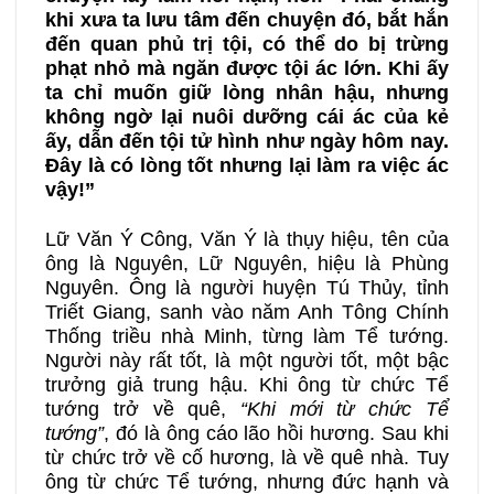
khi xưa ta lưu tâm đến chuyện đó, bắt hắn
đến quan phủ trị tội, có thể do bị trừng
phạt nhỏ mà ngăn được tội ác lớn. Khi ấy
ta chỉ muốn giữ lòng nhân hậu, nhưng
không ngờ lại nuôi dưỡng cái ác của kẻ
ấy, dẫn đến tội tử hình như ngày hôm nay.
Đây là có lòng tốt nhưng lại làm ra việc ác
vậy!”
Lữ Văn Ý Công, Văn Ý là thụy hiệu, tên của
ông là Nguyên, Lữ Nguyên, hiệu là Phùng
Nguyên. Ông là người huyện Tú Thủy, tỉnh
Triết Giang, sanh vào năm Anh Tông Chính
Thống triều nhà Minh, từng làm Tể tướng.
Người này rất tốt, là một người tốt, một bậc
trưởng giả trung hậu. Khi ông từ chức Tể
tướng trở về quê,
“Khi mới từ chức Tể
tướng”
, đó là ông cáo lão hồi hương. Sau khi
từ chức trở về cố hương, là về quê nhà. Tuy
ông từ chức Tể tướng, nhưng đức hạnh và