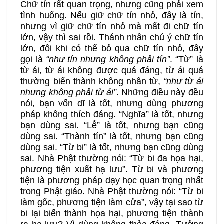
Chữ tín rất quan trọng, nhưng cũng phải xem
tình huống. Nếu giữ chữ tín nhỏ, đây là tín,
nhưng vì giữ chữ tín nhỏ mà mất đi chữ tín
lớn, vậy thì sai rồi. Thánh nhân chú ý chữ tín
lớn, đôi khi có thể bỏ qua chữ tín nhỏ, đây
gọi là
“như tín nhưng không phải tín”
. “Từ” là
từ ái, từ ái không được quá đáng, từ ái quá
thường biến thành không nhân từ,
“như từ ái
nhưng không phải từ ái”
. Những điều này đều
nói, bạn vốn dĩ là tốt, nhưng dùng phương
pháp không thích đáng. “Nghĩa” là tốt, nhưng
bạn dùng sai. “Lễ” là tốt, nhưng bạn cũng
dùng sai. “Thành tín” là tốt, nhưng bạn cũng
dùng sai. “Từ bi” là tốt, nhưng bạn cũng dùng
sai. Nhà Phật thường nói: “Từ bi đa họa hại,
phương tiện xuất hạ lưu”. Từ bi và phương
tiện là phương pháp dạy học quan trọng nhất
trong Phật giáo. Nhà Phật thường nói: “Từ bi
làm gốc, phương tiện làm cửa”, vậy tại sao từ
bi lại biến thành họa hại, phương tiện thành