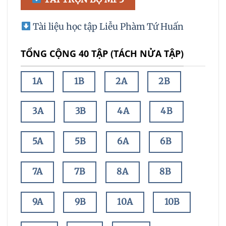
Tài liệu học tập Liễu Phàm Tứ Huấn
TỔNG CỘNG 40 TẬP (TÁCH NỬA TẬP)
1A
1B
2A
2B
3A
3B
4A
4B
5A
5B
6A
6B
7A
7B
8A
8B
9A
9B
10A
10B