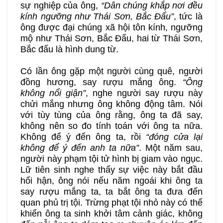
sự nghiệp của ông,
“Dân chúng khắp nơi đều
kính ngưỡng như Thái Sơn, Bắc Đẩu”
, tức là
ông được đại chúng xã hội tôn kính, ngưỡng
mộ như Thái Sơn, Bắc Đẩu, hai từ Thái Sơn,
Bắc đẩu là hình dung từ.
Có lần ông gặp một người cùng quê, người
đồng hương, say rượu mắng ông.
“Ông
không nổi giận”
, nghe người say rượu này
chửi mắng nhưng ông không động tâm. Nói
với tùy tùng của ông rằng, ông ta đã say,
không nên so đo tính toán với ông ta nữa.
Không để ý đến ông ta, rồi
“đóng cửa lại
không để ý đến anh ta nữa”
. Một năm sau,
người này phạm tội tử hình bị giam vào ngục.
Lữ tiên sinh nghe thấy sự việc này bắt đầu
hối hận, ông nói nếu năm ngoái khi ông ta
say rượu mắng ta, ta bắt ông ta đưa đến
quan phủ trị tội. Trừng phạt tội nhỏ này có thể
khiến ông ta sinh khởi tâm cảnh giác, không