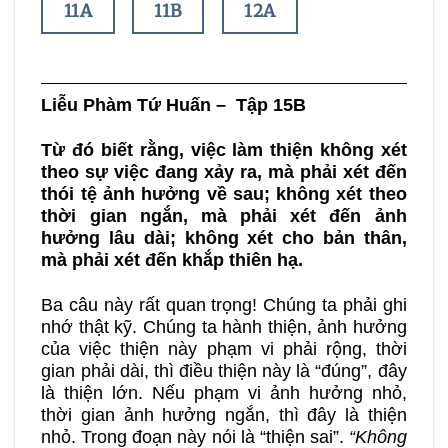
11A
11B
12A
12B
13A
13B
Liễu Phàm Tứ Huấn
– Tập 15B
14A
14B
15A
Từ đó biết rằng, việc làm thiện không xét
theo sự việc đang xảy ra, mà phải xét đến
15B
16A
16B
thói tệ ảnh hưởng về sau; không xét theo
thời gian ngắn, mà phải xét đến ảnh
hưởng lâu dài; không xét cho bản thân,
17A
17B
18A
mà phải xét đến khắp thiên hạ.
Ba câu này rất quan trọng! Chúng ta phải ghi
18B
19A
19B
nhớ thật kỹ. Chúng ta hành thiện, ảnh hưởng
của việc thiện này phạm vi phải rộng, thời
20A
20B
gian phải dài, thì điều thiện này là “đúng”, đây
là thiện lớn. Nếu phạm vi ảnh hưởng nhỏ,
thời gian ảnh hưởng ngắn, thì đây là thiện
nhỏ. Trong đoạn này nói là “thiện sai”.
“Không