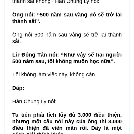
thành sắt không? Hán Chung Ly nói:
Ông nói:
“
500 năm sau vàng đó sẽ trở lại
thành sắt”.
Ông nói 500 năm sau vàng sẽ trở lại thành
sắt.
Lữ Động Tân nói:
“
Như vậy sẽ hại người
500 năm sau, tôi không muốn học nữa”.
Tôi không làm việc này, không cần.
Đáp
:
Hán Chung Ly nói:
Tu tiên phải tích lũy đủ 3.000 điều thiện,
nhưng một câu nói này của ông thì 3.000
điều thiện đã viên mãn rồi. Đây là một