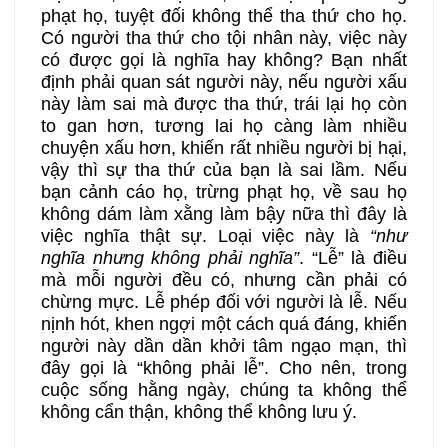
phạt họ, tuyệt đối không thể tha thứ cho họ.
Có người tha thứ cho tội nhân này, việc này
có được gọi là nghĩa hay không? Bạn nhất
định phải quan sát người này, nếu người xấu
này làm sai mà được tha thứ, trái lại họ còn
to gan hơn, tương lai họ càng làm nhiều
chuyện xấu hơn, khiến rất nhiều người bị hại,
vậy thì sự tha thứ của bạn là sai lầm. Nếu
bạn cảnh cáo họ, trừng phạt họ, về sau họ
không dám làm xằng làm bậy nữa thì đây là
việc nghĩa thật sự. Loại việc này là
“như
nghĩa nhưng không phải nghĩa”
. “Lễ” là điều
mà mỗi người đều có, nhưng cần phải có
chừng mực. Lễ phép đối với người là lễ. Nếu
nịnh hót, khen ngợi một cách quá đáng, khiến
người này dần dần khởi tâm ngạo mạn, thì
đây gọi là “không phải lễ”. Cho nên, trong
cuộc sống hằng ngày, chúng ta không thể
không cẩn thận, không thể không lưu ý.