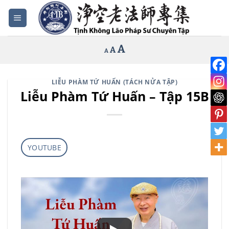
Bỏ
qua
nội
Increase
A
Reset
A
Decrease
A
dung
font
font
font
size.
size.
size.
LIỄU PHÀM TỨ HUẤN (TÁCH NỬA TẬP)
Liễu Phàm Tứ Huấn – Tập 15B
YOUTUBE