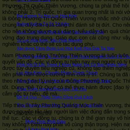
Phương Trì Quốc Thiên Vương, chúng ta phải thể hội rằ
Cộng Tu Lục Hòa
không phải 2. Trì quốc, trì gia quan trọng nhất là nói
Đại Cương Tu Học Lục Hòa Kính
là Đông Phương Trì Quốc Thiên Vương nhắc nhở chúng 
Buông Xuống Tà Tri Tà Kiến
chúng ta, dây đàn quá căng thì đánh sẽ bị đứt. Cho nên
cho nên không được quá đáng. Nếu dây đàn quá chùng
Mười Tâm Niệm Phật & Mười Tâm Hướng Phật
vững đạo trung dung. Giáo dục con cái cũng như vậ
Tu Lục Hòa Kính- Văn Phát Nguyện
nghiêm khắc có thể sẽ có tác dụng phụ.
Xây dựng Tăng Đoàn Lục Hòa Kính Hóa Giải Tai Nạn
Nam Phương Tăng Trưởng Thiên Vương là luôn luôn nhắ
Tu Hoa Nghiêm Áo Chỉ Vọng Tận Hoàn Nguyên Quán Đề Yế
quyết vấn đề. Các vị đồng tu hiện nay mọi người có lý 
Phật Hỏi Di Lặc Trong 1 Khảy Ngón Tay Có Bao Nhiêu Niệm
được tùy duyên tiêu nghiệp cũ, không tạo thêm nghiệp
Lục Hòa Kính - Chuyển Phàm Thành Thánh
nên phải nắm được cương lĩnh của lý trí. Chúng ta đ
theo những đạo lý này của Đông Phương Trì Quốc Th
Tăng Đoàn Tu Lục Hòa Kính - Định Khóa Mỗi Ngày
tốt. Dùng “Đệ Tử Quy” có thể thực hành được [đạo 
Thập Thiện Nghiệp Đạo Kinh Tiết Yếu
cắm gốc từ hiếu, đễ mà.
Đệ Tử Quy - Thập Thiện Công Quá Cách
Tiếp theo là Tây Phương Quảng Mục Thiên Vương, thời 
Thái Thượng Cảm Ứng Thiên Công Quá Cách
được nguyên tắc làm người làm việc đúng đắn trong sự 
Giáo Dục Phật Đà
thế tục. Các vị đồng tu, chúng ta ở thế gian này vô
Nhận Thức Phật Giáo
hay không? Điều này phải vô cùng thận trọng. Hiện na
Lễ Nghi Phật Môn