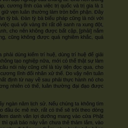
 cương lĩnh của việc trị quốc và trị gia là 1
thể giữ vẹn luân thường làm tròn bổn phận. Đây
tỳ bà. Đàn tỳ bà biểu pháp cũng là nói với
iệc quá vội vàng thì rất dễ sanh ra xung đột,
nh, cho nên không được bất cập, [phải] nắm
ỏng, cũng không được quá nghiêm khắc, quá
ải dùng kiếm trí huệ, dùng trí huệ để giải
 không tạo nghiệp nữa, mới có thể thật sự làm
âu nói này cũng chỉ là tùy tiện đọc qua, cho
cương lĩnh đối nhân xử thế. Do vậy nên tuân
 định từ nay về sau phải thực hành nó cho
ng nhiên có thể, luân thường đại đạo được
mấy ngàn năm lịch sử. Nếu chúng ta không tìm
o đầu óc mê mờ, rất có thể sẽ trôi theo dòng
ại đem danh văn lợi dưỡng mang vào cửa Phật
g thì quả báo này vẫn chưa thê thảm lắm, vào