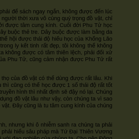
g phải để sách ngay ngắn, không được đến lúc
 người thời xưa vô cùng quý trọng đồ vật, chỉ
khởi được tâm cung kính. Cuối đời Phu Tử học
dây buộc thẻ tre. Dây buộc được làm bằng da
hể thể hội được thái độ hiếu học của Khổng Lão
ng ly kết tinh rất đẹp, tôi không thể không
ta không được có tâm thiên lệch, phải đối xử
 của Phu Tử, cũng cảm nhận được Phu Tử rất
 thọ của đồ vật có thể dùng được rất lâu. Khi
thì cũng có thể học được 1 số thái độ rất tốt
ruyền hình thì nhất định sẽ đậy nó lại. Chúng
 dụng đồ vật lâu như vậy, còn chúng ta vì sao
ồ vật. Đây cũng là tu tâm cung kính của chúng
nh, nhưng khi ô nhiễm sanh ra chúng ta phải
 ta phải hiểu sâu pháp mà Tứ Đại Thiên Vương
ối với đạo nghiệp của chúng ta. Cho nên Đông