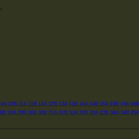
u
10A
10B
11A
11B
12A
12B
13A
13B
14A
14B
15A
15B
16A
16
8B
29A
29B
30A
30B
31A
31B
32A
32B
33A
33B
34A
34B
35