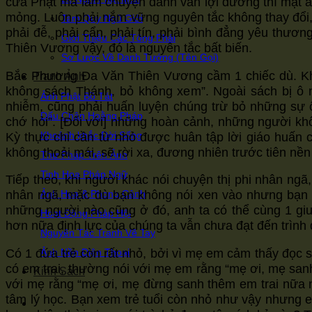
cửa Phật mà làm chuyện danh văn lợi dưỡng thì mặt ả
mỏng. Luôn phải nắm vững nguyên tắc không thay đổi, 
Tam Quy Ngũ Giới
phải đễ, phải cẩn, phải tín, phải bình đẳng yêu thư
Giới Thiệu Các Tông Phái
Thiên Vương vậy, đó là nguyên tắc bất biến.
Sơ Lược Về Danh Tướng (Tên Gọi)
Bắc Phương Đa Văn Thiên Vương cầm 1 chiếc dù. Khi 
Tranh Ảnh
không sách Thánh, bỏ không xem”. Ngoài sách bị ô 
Ảnh Phật Bồ Tát
nhiễm, cũng phải huấn luyện chúng trừ bỏ những sự ô 
Dấu Chân Hoằng Pháp
chớ hỏi”. [Đối với] những hoàn cảnh, những người khôn
Khoảnh khắc Đời Sống
Kỳ thực chỉ cần từ nhỏ được huân tập lời giáo huấn 
không thoải mái, sẽ rời xa, đương nhiên trước tiên n
Thư Pháp Trên Ảnh
Tinh Hoa Pháp Ngữ
Tiếp theo, khi người khác nói chuyện thị phi nhân ngã,
Ảnh Hoa & Phong Cảnh
nhân ngã, mặc dù bạn không nói xen vào nhưng bạn ng
những người nào cũng ở đó, anh ta có thể cùng 1 giuộ
Hoạt Động Pháp Hội
hơn nữa định lực của chúng ta vẫn chưa đạt đến trình đ
Nguyên Tác Tranh Vẽ Tay
Có 1 đứa trẻ còn rất nhỏ, bởi vì mẹ em cảm thấy đọc 
Ảnh Nền Điện Thoại
có em trai, thường nói với mẹ em rằng “mẹ ơi, mẹ san
Kinh Sách
với mẹ rằng “mẹ ơi, mẹ đừng sanh thêm em trai nữa n
tâm lý học. Bạn xem trẻ tuổi còn nhỏ như vậy nhưng e