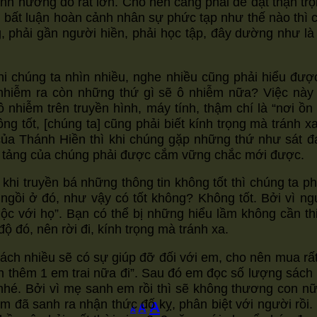
nh hưởng đó rất lớn. Cho nên càng phải dè dặt thận tr
bất luận hoàn cảnh nhân sự phức tạp như thế nào thì c
ơng, phải gần người hiền, phải học tập, đây dường như
chúng ta nhìn nhiều, nghe nhiều cũng phải hiểu được
nhiễm ra còn những thứ gì sẽ ô nhiễm nữa? Việc này
nhiễm trên truyền hình, máy tính, thậm chí là “nơi ồn
g tốt, [chúng ta] cũng phải biết kính trọng mà tránh x
của Thánh Hiền thì khi chúng gặp những thứ như sát đ
ền tảng của chúng phải được cắm vững chắc mới được.
 khi truyền bá những thông tin không tốt thì chúng ta ph
ồi ở đó, như vậy có tốt không? Không tốt. Bởi vì ngư
c với họ”. Bạn có thể bị những hiểu lầm không cần thiế
ộ đó, nên rời đi, kính trọng mà tránh xa.
sách nhiều sẽ có sự giúp đỡ đối với em, cho nên mua r
h thêm 1 em trai nữa đi”. Sau đó em đọc số lượng sách 
hé. Bởi vì mẹ sanh em rồi thì sẽ không thương con nữ
m đã sanh ra nhận thức đố kỵ, phân biệt với người rồi
Increase
A
Reset
Decrease
A
A