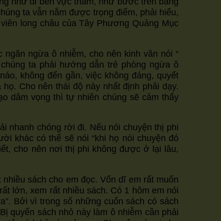
ọng như đi bên vực thẳm, như bước trên băng
húng ta vẫn nắm được trọng điểm, phải hiếu,
 là viên long châu của Tây Phương Quảng Mục
 ngăn ngừa ô nhiễm, cho nên kinh văn nói “
 chúng ta phải hướng dẫn trẻ phòng ngừa ô
 náo, không đến gần, việc không đáng, quyết
a họ. Cho nên thái độ này nhất định phải dạy.
ạo dâm vọng thì tự nhiên chúng sẽ cảm thấy
ải nhanh chóng rời đi. Nếu nói chuyện thị phi
ời khác có thể sẽ nói “khi họ nói chuyện đó
t, cho nên nơi thị phi không được ở lại lâu,
ất nhiều sách cho em đọc. Vốn dĩ em rất muốn
rất lớn, xem rất nhiều sách. Có 1 hôm em nói
a”. Bởi vì trong số những cuốn sách có sách
. Bị quyển sách nhỏ này làm ô nhiễm cần phải