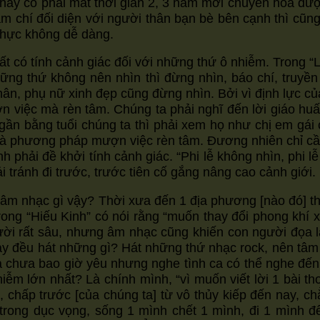
Thầy cô phải mất thời gian 2, 3 năm mới chuyển hóa đư
font
font
font
thậm chí đối diện với người thân bạn bè bên cạnh thì c
size.
size.
size.
 thực không dễ dàng.
ất có tính cảnh giác đối với những thứ ô nhiễm. Trong “
Những thứ không nên nhìn thì đừng nhìn, báo chí, truyề
ân, phụ nữ xinh đẹp cũng đừng nhìn. Bởi vì định lực c
ợn việc mà rèn tâm. Chúng ta phải nghĩ đến lời giáo h
n bằng tuổi chúng ta thì phải xem họ như chị em gái 
g là phương pháp mượn việc rèn tâm. Đương nhiên chỉ c
h phải đề khởi tính cảnh giác. “Phi lễ không nhìn, phi l
 tránh đi trước, trước tiên cố gắng nâng cao cảnh giới.
âm nhạc gì vậy? Thời xưa đến 1 địa phương [nào đó] thì
ong “Hiếu Kinh” có nói rằng “muốn thay đổi phong khí xã
i rất sâu, nhưng âm nhạc cũng khiến con người đọa lạ
y đều hát những gì? Hát những thứ nhạc rock, nên tâm đ
 là chưa bao giờ yêu nhưng nghe tình ca có thể nghe đ
nhiễm lớn nhất? Là chính mình, “vì muốn viết lời 1 bài
chấp trước [của chúng ta] từ vô thủy kiếp đến nay, ch
rong dục vọng, sống 1 mình chết 1 mình, đi 1 mình đến