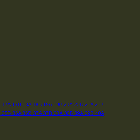
B
17A
17B
18A
18B
19A
19B
20A
20B
21A
21B
A
35B
36A
36B
37A
37B
38A
38B
39A
39B
40A