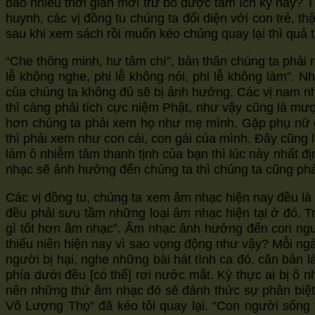
bao nhiêu thời gian mới trừ bỏ được tâm ích kỷ này? 
huynh, các vị đồng tu chúng ta đối diện với con trẻ, 
sau khi xem sách rồi muốn kéo chúng quay lại thì quả
“Che thông minh, hư tâm chí”, bản thân chúng ta phải r
lễ không nghe, phi lễ không nói, phi lễ không làm”. 
của chúng ta không đủ sẽ bị ảnh hưởng. Các vị nam nh
thì càng phải tích cực niệm Phật, như vậy cũng là mư
hơn chúng ta phải xem họ như mẹ mình. Gặp phụ nữ gầ
thì phải xem như con cái, con gái của mình. Đây cũn
làm ô nhiễm tâm thanh tịnh của bạn thì lúc này nhất địn
nhạc sẽ ảnh hưởng đến chúng ta thì chúng ta cũng phải
Các vị đồng tu, chúng ta xem âm nhạc hiện nay đều là 
đều phải sưu tầm những loại âm nhạc hiện tại ở đó. Tr
gì tốt hơn âm nhạc”. Âm nhạc ảnh hưởng đến con ngườ
thiếu niên hiện nay vì sao vọng động như vậy? Mỗi ngà
người bị hại, nghe những bài hát tình ca đó, căn bản
phía dưới đều [có thể] rơi nước mắt. Kỳ thực ai bị ô 
nên những thứ âm nhạc đó sẽ đánh thức sự phân biệt, 
Vô Lượng Thọ” đã kéo tôi quay lại. “Con người sống t