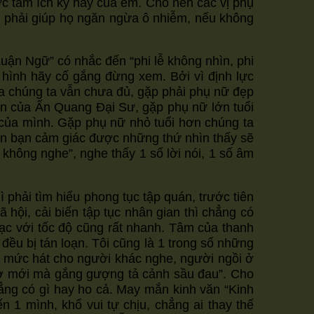
ợc tâm ích kỷ này của em. Cho nên các vị phụ
ũng phải giúp họ ngăn ngừa ô nhiễm, nếu không
Luận Ngữ” có nhắc đến “phi lễ không nhìn, phi
n hình hãy cố gắng đừng xem. Bởi vì định lực
ủa chúng ta vẫn chưa đủ, gặp phải phụ nữ đẹp
uấn của Ấn Quang Đại Sư, gặp phụ nữ lớn tuổi
của mình. Gặp phụ nữ nhỏ tuổi hơn chúng ta
ần bạn cảm giác được những thứ nhìn thấy sẽ
ễ không nghe”, nghe thấy 1 số lời nói, 1 số âm
 phải tìm hiểu phong tục tập quán, trước tiên
 hội, cải biến tập tục nhân gian thì chẳng có
c với tốc độ cũng rất nhanh. Tâm của thanh
ều bị tán loạn. Tôi cũng là 1 trong số những
ến mức hát cho người khác nghe, người ngồi ở
 thơ mới mà gắng gượng tả cảnh sầu đau”. Cho
ẳng có gì hay ho cả. May mắn kinh văn “Kinh
 1 mình, khổ vui tự chịu, chẳng ai thay thế