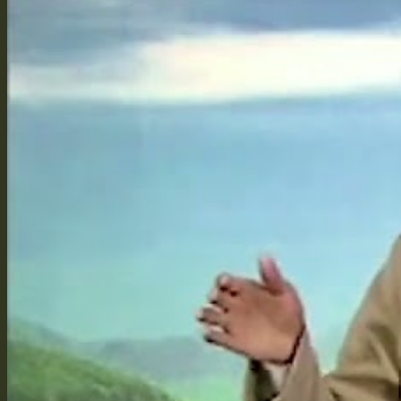
Vì Sao Xuất Gia
Bí Quyết Giảng Kinh
Học Tập Sư Thừa
Đồng Tham Đạo Hữu
Truyền Pháp Qua Mạng
Quả Báo Của Bản Thân
Hồi Quy Tịnh Độ
Bảo Vật Vô Giá
Cuốn Sách Nho Đầu Tiên
Cuốn Kinh Phật Đầu Tiên
Từ Không Vọng Ngữ Mà Bắt Đầu
Giới Thiệu Thiện Tri Thức
Hoằng Pháp & Hộ Pháp
Tôi Đến Để Làm Hộ Pháp
Phê Bình và Hủy Báng
Hai Chìa Khóa Học Phật Học Nho