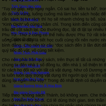
Tịnh Tông Học Viện
“Tuy có gấp, xếp ngay ngắn. Có sai hư, liền tu bổ”, 
Thôn Di Đà
đó do vội vàng, luống cuống mà làm bẩn sách hoặc để mấ
cần sách bị hư rách thì họ sẽ nhanh chóng tu bổ, sửa
Niệm Phật Đường
“Kinh Dịch” vô cùng chăm chỉ. Trong kinh điển cũng 
Đa Nguyên Văn Hóa
trâu để cột sách lại. Do thường đọc, lật đi lật lại nhi
Học Phong & Đạo Phong
Phu Tử. Thứ 2 cũng có thể hiểu được Phu Tử rất trân
Giảng Đường
uống. Bởi vì đây là tiết học cuối cùng rồi nên nước n
bình đẳng. Cho nên từ câu “đọc sách đến 3 lần đứt 
Video / Bài giảng mới
quý tiếc đồ vật, vô cùng tiết kiệm.
Nhận Thức Phật Giáo
Giáo Dục Căn Bản
Cho nên phải trân quý sách, trên thực tế tất cả những
chúng ta đến nhà 1 số đồng tu, đến nhà 1 số thiện tri 
Tịnh Độ Ngũ Kinh
từ cách họ đối xử với tất cả vật dụng. Như cô Dương nh
Giảng Tòa Hoa Nghiêm
ta luôn luôn quý trọng vật dụng thì người quý vật thì
Kinh Luận Đại Thừa
dùng lại ngắn như vậy? Trong đó nhất định có duyên cớ
ta.
Giảng Đường Nhân Ái Hòa Bình
Bài giảng Chuyên Đề
Tiếp theo “không sách Thánh, bỏ không xem. Che thôn
Khai Thị Đàm Thoại
đem ô nhiễm trừ bỏ đi. Có lẽ dùng thời gian, tinh th
đại biểu. Vì sao vào cửa chùa thì nhắc nhở chúng ta 
Học Phật Vấn Đáp