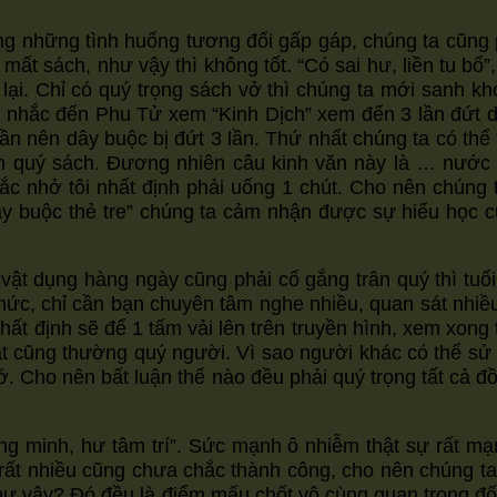
trong những tình huống tương đối gấp gáp, chúng ta cũn
t sách, như vậy thì không tốt. “Có sai hư, liền tu bổ”,
 lại. Chỉ có quý trọng sách vở thì chúng ta mới sanh 
có nhắc đến Phu Tử xem “Kinh Dịch” xem đến 3 lần đứt 
ều lần nên dây buộc bị đứt 3 lần. Thứ nhất chúng ta có t
 quý sách. Đương nhiên câu kinh văn này là … nước tro
hắc nhở tôi nhất định phải uống 1 chút. Cho nên chúng 
dây buộc thẻ tre” chúng ta cảm nhận được sự hiếu học
 vật dụng hàng ngày cũng phải cố gắng trân quý thì tuổi
thức, chỉ cần bạn chuyên tâm nghe nhiều, quan sát nhiều 
ất định sẽ để 1 tấm vải lên trên truyền hình, xem xong t
 vật cũng thường quý người. Vì sao người khác có thể sử
. Cho nên bất luận thế nào đều phải quý trọng tất cả đ
g minh, hư tâm trí”. Sức mạnh ô nhiễm thật sự rất mạ
ần rất nhiều cũng chưa chắc thành công, cho nên chúng
như vậy? Đó đều là điểm mấu chốt vô cùng quan trọng đ