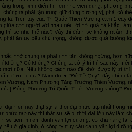
ng trong kinh điển thì lớn nhỏ viên dung, phương pháp,
 với chúng ta phải tận trung giữ đúng cương vị, phải có 
ta. Trên tay của Trì Quốc Thiên Vương cầm 1 cây đàn 
 giữa con người với nhau nếu lời nói quá hà khắc, làm v
 thì sẽ như thế nào? Vậy thì đánh sẽ không ra âm tha
y, phải ân uy đều chú trọng, không được quá buông l
c nhở chúng ta phải tinh tấn không ngừng, hơn nữa ph
u
trí không? Có không? Chúng ta có lý trí thì sau này mới
 mới nữa. Nếu không cách nào đề khởi được lý trí thì c
ã nắm được chưa? Nắm được “Đệ Tử Quy”, đây chính là 
iên Vương, Nam Phương Tăng Trưởng Thiên Vương, nhất
lý của] Đông Phương Trì Quốc Thiên Vương không? Đươ
đại hiện nay thật sự là thời đại phức tạp nhất trong 
phức tạp này thì thật sự sẽ bị thời đại lớn này làm ch
 hình sẽ tiêm nhiễm danh văn lợi dưỡng, có khả năng l
y nếu ở gia đình, ở công ty truy cầu danh văn lợi dưỡn