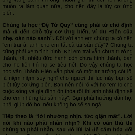
muốn ra làm quan nữa, cho nên đây là tùy cơ ứng
biến.
Chúng ta học “Đệ Tử Quy” cũng phải từ chỗ định
mà đi đến chỗ tùy cơ ứng biến, ví dụ “tiền của
nhẹ, oán nào sanh”.
Đối với anh em chúng ta có nên
“em trai à, anh cho em tất cả tài sản đấy”? Chúng ta
cũng phải xem tình hình. Khi em trai vẫn chưa trưởng
thành, rất nhiều đức hạnh còn chưa hình thành, bạn
cho họ tiền thì họ sẽ tiêu hết. Do vậy chúng ta học
học vấn Thánh Hiền vẫn phải có một tư tưởng cốt lõi
là niệm niệm suy nghĩ cho người thì lúc này bạn sẽ
biết tùy cơ ứng biến. Bạn nên nói rõ với họ “em lo cho
cuộc sống và gia đình ổn thỏa rồi thì anh nhất định sẽ
cho em những tài sản này”. Bạn phải hướng dẫn họ,
phải giúp đỡ họ, nếu không họ sẽ sa ngã.
Tiếp theo là “lời nhường nhịn, tức giận mất”. Lời
nói khi nào phải nhẫn nhịn? Khi có oán thù thì
chúng ta phải nhẫn, sau đó lùi lại để cảm hóa đối