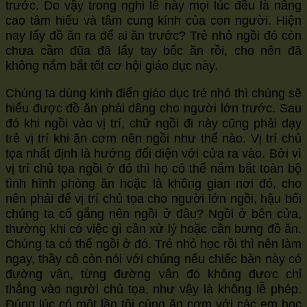
trước. Do vậy trong nghi lễ này mọi lúc đều là nâng
cao tâm hiếu và tâm cung kính của con người. Hiện
nay lấy đồ ăn ra để ai ăn trước? Trẻ nhỏ ngồi đó còn
chưa cầm đũa đã lấy tay bốc ăn rồi, cho nên đã
không nắm bắt tốt cơ hội giáo dục này.
Chúng ta dùng kinh điển giáo dục trẻ nhỏ thì chúng sẽ
hiểu được đồ ăn phải dâng cho người lớn trước. Sau
đó khi ngồi vào vị trí, chữ ngồi đi này cũng phải dạy
trẻ vị trí khi ăn cơm nên ngồi như thế nào. Vị trí chủ
tọa nhất định là hướng đối diện với cửa ra vào. Bởi vì
vị trí chủ tọa ngồi ở đó thì họ có thể nắm bắt toàn bộ
tình hình phòng ăn hoặc là không gian nơi đó, cho
nên phải để vị trí chủ tọa cho người lớn ngồi, hậu bối
chúng ta cố gắng nên ngồi ở đâu? Ngồi ở bên cửa,
thường khi có việc gì cần xử lý hoặc cần bưng đồ ăn.
Chúng ta có thể ngồi ở đó. Trẻ nhỏ học rồi thì nên làm
ngay, thầy cô còn nói với chúng nếu chiếc bàn này có
đường vân, từng đường vân đó không được chỉ
thẳng vào người chủ tọa, như vậy là không lễ phép.
Đúng lúc có một lần tôi cùng ăn cơm với các em học