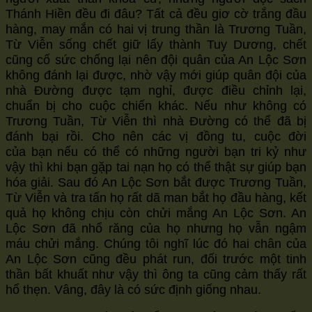
Thánh Hiền đều đi đâu? Tất cả đều giơ cờ trắng đầu
hàng, may mắn có hai vị trung thần là Trương Tuần,
Từ Viễn sống chết giữ lấy thành Tuy Dương, chết
cũng cố sức chống lại nên đội quân của An Lộc Sơn
không đánh lại được, nhờ vậy mới giúp quân đội của
nhà Đường được tạm nghỉ, được điều chỉnh lại,
chuẩn bị cho cuộc chiến khác. Nếu như không có
Trương Tuần, Từ Viễn thì nhà Đường có thể đã bị
đánh bại rồi. Cho nên các vị đồng tu, cuộc đời
của bạn nếu có thể có những người bạn tri kỷ như
vậy thì khi bạn gặp tai nạn họ có thể thật sự giúp bạn
hóa giải. Sau đó An Lộc Sơn bắt được Trương Tuần,
Từ Viễn và tra tấn họ rất dã man bắt họ đầu hàng, kết
quả họ không chịu còn chửi mắng An Lộc Sơn. An
Lộc Sơn đã nhổ răng của họ nhưng họ vẫn ngậm
máu chửi mắng. Chúng tôi nghĩ lúc đó hai chân của
An Lộc Sơn cũng đều phát run, đối trước một tinh
thần bất khuất như vậy thì ông ta cũng cảm thấy rất
hổ thẹn. Vâng, đây là có sức định giống nhau.