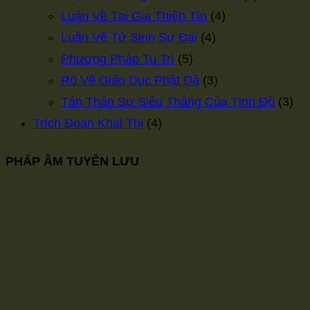
Luận Về Tại Gia Thiện Tín
(4)
Luận Về Tử Sinh Sự Đại
(4)
Phương Pháp Tu Trì
(5)
Rõ Về Giáo Dục Phật Đà
(3)
Tán Thán Sự Siêu Thắng Của Tịnh Độ
(3)
Trích Đoạn Khai Thị
(4)
PHÁP ÂM TUYÊN LƯU