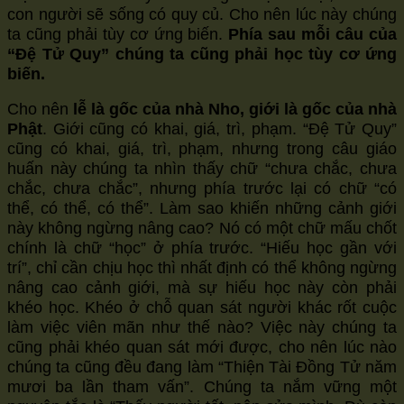
con người sẽ sống có quy củ. Cho nên lúc này chúng
ta cũng phải tùy cơ ứng biến.
Phía sau mỗi câu của
“Đệ Tử Quy” chúng ta cũng phải học tùy cơ ứng
biến.
Cho nên
lễ là gốc của nhà Nho, giới là gốc của nhà
Phật
. Giới cũng có khai, giá, trì, phạm. “Đệ Tử Quy”
cũng có khai, giá, trì, phạm, nhưng trong câu giáo
huấn này chúng ta nhìn thấy chữ “chưa chắc, chưa
chắc, chưa chắc”, nhưng phía trước lại có chữ “có
thể, có thể, có thể”. Làm sao khiến những cảnh giới
này không ngừng nâng cao? Nó có một chữ mấu chốt
chính là chữ “học” ở phía trước. “Hiếu học gần với
trí”, chỉ cần chịu học thì nhất định có thể không ngừng
nâng cao cảnh giới, mà sự hiếu học này còn phải
khéo học. Khéo ở chỗ quan sát người khác rốt cuộc
làm việc viên mãn như thế nào? Việc này chúng ta
cũng phải khéo quan sát mới được, cho nên lúc nào
chúng ta cũng đều đang làm “Thiện Tài Đồng Tử năm
mươi ba lần tham vấn”. Chúng ta nắm vững một