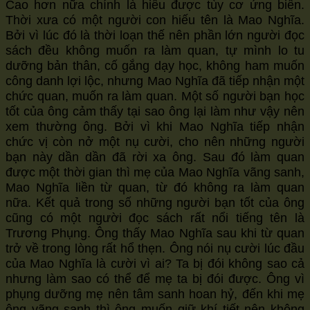
Cao hơn nữa chính là hiểu được tùy cơ ứng biến.
Thời xưa có một người con hiếu tên là Mao Nghĩa.
Bởi vì lúc đó là thời loạn thế nên phần lớn người đọc
sách đều không muốn ra làm quan, tự mình lo tu
dưỡng bản thân, cố gắng dạy học, không ham muốn
công danh lợi lộc, nhưng Mao Nghĩa đã tiếp nhận một
chức quan, muốn ra làm quan. Một số người bạn học
tốt của ông cảm thấy tại sao ông lại làm như vậy nên
xem thường ông. Bởi vì khi Mao Nghĩa tiếp nhận
chức vị còn nở một nụ cười, cho nên những người
bạn này dần dần đã rời xa ông. Sau đó làm quan
được một thời gian thì mẹ của Mao Nghĩa vãng sanh,
Mao Nghĩa liền từ quan, từ đó không ra làm quan
nữa. Kết quả trong số những người bạn tốt của ông
cũng có một người đọc sách rất nổi tiếng tên là
Trương Phụng. Ông thấy Mao Nghĩa sau khi từ quan
trở về trong lòng rất hổ thẹn. Ông nói nụ cười lúc đầu
của Mao Nghĩa là cười vì ai? Ta bị đói không sao cả
nhưng làm sao có thể để mẹ ta bị đói được. Ông vì
phụng dưỡng mẹ nên tâm sanh hoan hỷ, đến khi mẹ
ông vãng sanh thì ông muốn giữ khí tiết nên không