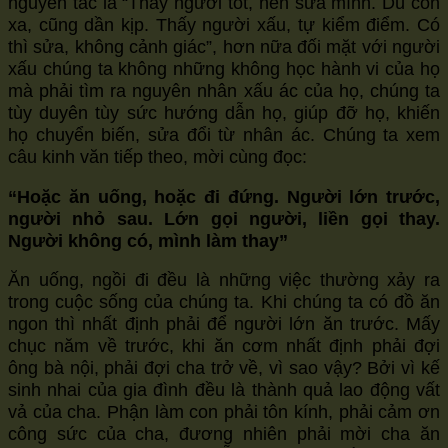
nguyên tắc là “Thấy người tốt, nên sửa mình. Dù còn
xa, cũng dần kịp. Thấy người xấu, tự kiểm điểm. Có
thì sửa, không cảnh giác”, hơn nữa đối mặt với người
xấu chúng ta không những không học hành vi của họ
mà phải tìm ra nguyên nhân xấu ác của họ, chúng ta
tùy duyên tùy sức hướng dẫn họ, giúp đỡ họ, khiến
họ chuyển biến, sửa đổi từ nhân ác. Chúng ta xem
câu kinh văn tiếp theo, mời cùng đọc:
“Hoặc ăn uống, hoặc đi đứng. Người lớn trước,
người nhỏ sau. Lớn gọi người, liền gọi thay.
Người không có, mình làm thay”
Ăn uống, ngồi đi đều là những việc thường xảy ra
trong cuộc sống của chúng ta. Khi chúng ta có đồ ăn
ngon thì nhất định phải để người lớn ăn trước. Mấy
chục năm về trước, khi ăn cơm nhất định phải đợi
ông bà nội, phải đợi cha trở về, vì sao vậy? Bởi vì kế
sinh nhai của gia đình đều là thành quả lao động vất
vả của cha. Phận làm con phải tôn kính, phải cảm ơn
công sức của cha, đương nhiên phải mời cha ăn