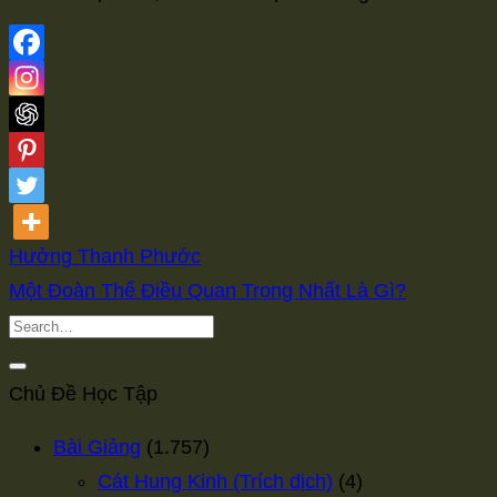
Hưởng Thanh Phước
Một Đoàn Thể Điều Quan Trọng Nhất Là Gì?
Chủ Đề Học Tập
Bài Giảng
(1.757)
Cát Hung Kinh (Trích dịch)
(4)