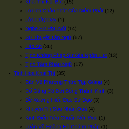
Khai Thị Nổi Bật
(15)
Lợi Ích Chân Thật Của Niệm Phật
(12)
Lời Thầy Dạy
(1)
Nghe Sư Phụ Nói
(14)
Sư Thuyết Tân Ngữ
(67)
Tảo An
(36)
Tịnh Không Pháp Sư Gia Ngôn Lục
(13)
Tịnh Tâm Pháp Ngữ
(17)
Tinh Hoa Khai Thị
(35)
Bàn Về Phương Thức Tập Giảng
(4)
Cố Gắng Có Đời Sống Thành Kính
(3)
Đề Xướng Hiếu Đạo Sư Đạo
(3)
Khuyên Tin Sâu Nhân Quả
(4)
Kinh Điển Tiêu Chuẩn Nên Đọc
(1)
Luận Về Hoằng Hộ Chánh Pháp
(1)