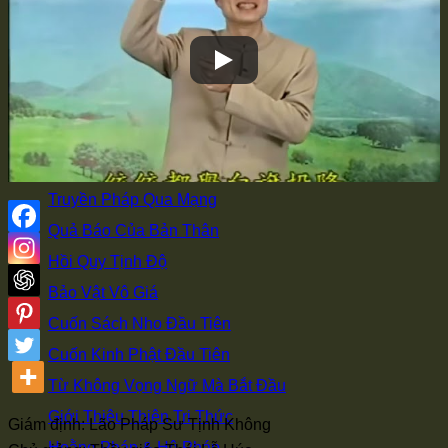
Đi học ở Từ Đường
Có Duyên Với Phật
Vì Sao Xuất Gia
Bí Quyết Giảng Kinh
Học Tập Sư Thừa
Đồng Tham Đạo Hữu
Truyền Pháp Qua Mạng
Quả Báo Của Bản Thân
Hồi Quy Tịnh Độ
Bảo Vật Vô Giá
Cuốn Sách Nho Đầu Tiên
Cuốn Kinh Phật Đầu Tiên
Từ Không Vọng Ngữ Mà Bắt Đầu
Giới Thiệu Thiện Tri Thức
Giám định: Lão Pháp Sư Tịnh Không
Hoằng Pháp & Hộ Pháp