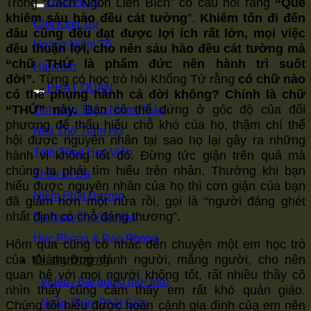
ĐẠO HỮU
Trong “Cách Ngôn Liên Bích” có câu nói rằng
“Quẻ
khiêm sáu hào đều cát tường
”.
Khiêm tốn đi đến
Chu Kính Trụ
đâu cũng đều đạt được lợi ích rất lớn, mọi việc
Hoàng Niệm Tổ
đều thuận lợi, cho nên sáu hào đều cát tường mà
“chữ THỨ là phẩm đức nên hành trì suốt
Hàn Anh
đời”.
Từng có học trò hỏi Khổng Tử rằng
có chữ nào
PHẬT QUÁN
có thể phụng hành cả đời không? Chính là chữ
“THỨ” này.
Bạn có thể đứng ở góc độ của đối
Tinh Yếu Thập Niệm Pháp
phương để thấu hiểu chỗ khó của họ, thậm chí thể
Nhà Thờ Trăm Họ
hội được nguyên nhân tại sao họ lại gây ra những
Tịnh Tông Học Viện
hành vi không tốt đó. Đừng tức giận trên quả mà
chúng ta phải tìm hiểu trên nhân. Thường khi bạn
Thôn Di Đà
hiểu được nguyên nhân của họ thì cơn giận của bạn
Niệm Phật Đường
đã giảm hơn một nửa rồi, gọi là “người đáng ghét
nhất định có chỗ đáng thương”.
Đa Nguyên Văn Hóa
Học Phong & Đạo Phong
Hôm qua cũng có nhắc đến chuyện một em học trò
của tôi thường đánh người, mắng người, cho nên
Giảng Đường
quan hệ với mọi người không tốt, rất nhiều thầy cô
Video / Bài giảng mới
nhìn thấy cũng cảm thấy em rất khó quản giáo.
Nhận Thức Phật Giáo
Chúng tôi hiểu được hoàn cảnh gia đình của em nên