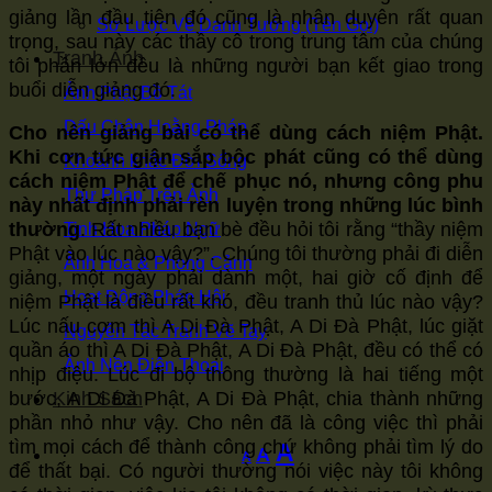
giảng lần đầu tiên đó cũng là nhân duyên rất quan
Sơ Lược Về Danh Tướng (Tên Gọi)
trọng, sau này các thầy cô trong trung tâm của chúng
Tranh Ảnh
tôi phần lớn đều là những người bạn kết giao trong
buổi diễn giảng đó.
Ảnh Phật Bồ Tát
Dấu Chân Hoằng Pháp
Cho nên giảng bài có thể dùng cách niệm Phật.
Khi cơn tức giận sắp bộc phát cũng có thể dùng
Khoảnh khắc Đời Sống
cách niệm Phật để chế phục nó, nhưng công phu
Thư Pháp Trên Ảnh
này nhất định phải rèn luyện trong những lúc bình
thường
. Rất nhiều bạn bè đều hỏi tôi rằng “thầy niệm
Tinh Hoa Pháp Ngữ
Phật vào lúc nào vậy?”. Chúng tôi thường phải đi diễn
Ảnh Hoa & Phong Cảnh
giảng, một ngày phải dành một, hai giờ cố định để
Hoạt Động Pháp Hội
niệm Phật là điều rất khó, đều tranh thủ lúc nào vậy?
Lúc nấu cơm thì A Di Đà Phật, A Di Đà Phật, lúc giặt
Nguyên Tác Tranh Vẽ Tay
quần áo thì A Di Đà Phật, A Di Đà Phật, đều có thể có
Ảnh Nền Điện Thoại
nhịp điệu. Lúc đi bộ thông thường là hai tiếng một
bước, A Di Đà Phật, A Di Đà Phật, chia thành những
Kinh Sách
phần nhỏ như vậy. Cho nên đã là công việc thì phải
tìm mọi cách để thành công chứ không phải tìm lý do
Increase
A
Reset
Decrease
A
A
để thất bại. Có người thường nói việc này tôi không
font
font
font