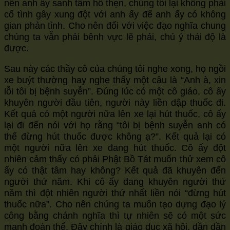
nên anh ấy sanh tâm hổ thẹn, chúng tôi lại không phải
cố tình gây xung đột với anh ấy để anh ấy có không
gian phản tỉnh. Cho nên đối với việc đạo nghĩa chung
chúng ta vẫn phải bênh vực lẽ phải, chú ý thái độ là
được.
Sau này các thầy cô của chúng tôi nghe xong, họ ngồi
xe buýt thường hay nghe thấy một câu là “Anh à, xin
lỗi tôi bị bệnh suyễn”. Đúng lúc có một cô giáo, cô ấy
khuyên người đầu tiên, người này liền dập thuốc đi.
Kết quả có một người nữa lên xe lại hút thuốc, cô ấy
lại đi đến nói với họ rằng “tôi bị bệnh suyễn anh có
thể đừng hút thuốc được không ạ?”. Kết quả lại có
một người nữa lên xe đang hút thuốc. Cô ấy đột
nhiên cảm thấy có phải Phật Bồ Tát muốn thử xem cô
ấy có thật tâm hay không? Kết quả đã khuyên đến
người thứ năm. Khi cô ấy đang khuyên người thứ
năm thì đột nhiên người thứ nhất liền nói “đừng hút
thuốc nữa”. Cho nên chúng ta muốn tạo dựng đạo lý
công bằng chánh nghĩa thì tự nhiên sẽ có một sức
mạnh đoàn thể. Đây chính là giáo dục xã hội, dần dần