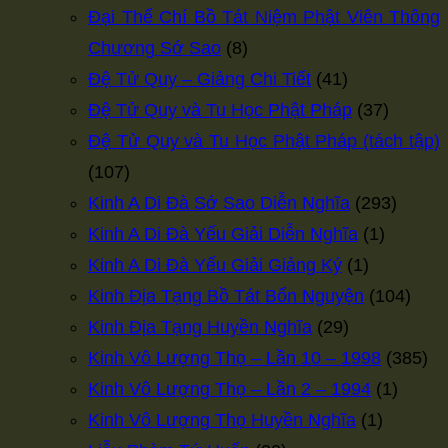
Đại Thế Chí Bồ Tát Niệm Phật Viên Thông
Chương Sớ Sao
(8)
Đệ Tử Quy – Giảng Chi Tiết
(41)
Đệ Tử Quy và Tu Học Phật Pháp
(37)
Đệ Tử Quy và Tu Học Phật Pháp (tách tập)
(107)
Kinh A Di Đà Sớ Sao Diễn Nghĩa
(293)
Kinh A Di Đà Yếu Giải Diễn Nghĩa
(1)
Kinh A Di Đà Yếu Giải Giảng Ký
(1)
Kinh Địa Tạng Bồ Tát Bổn Nguyện
(104)
Kinh Địa Tạng Huyền Nghĩa
(29)
Kinh Vô Lượng Thọ – Lần 10 – 1998
(385)
Kinh Vô Lượng Thọ – Lần 2 – 1994
(1)
Kinh Vô Lượng Thọ Huyền Nghĩa
(1)