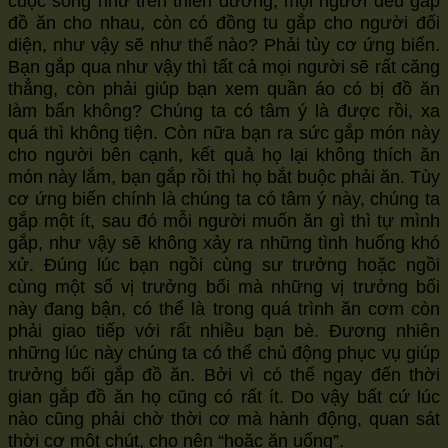
cuộc sống như trên thiên đường, mọi người đều gắp
đồ ăn cho nhau, còn có đồng tu gắp cho người đối
diện, như vậy sẽ như thế nào? Phải tùy cơ ứng biến.
Bạn gắp qua như vậy thì tất cả mọi người sẽ rất căng
thẳng, còn phải giúp bạn xem quần áo có bị đồ ăn
làm bẩn không? Chúng ta có tâm ý là được rồi, xa
quá thì không tiện. Còn nữa bạn ra sức gắp món này
cho người bên cạnh, kết quả họ lại không thích ăn
món này lắm, bạn gắp rồi thì họ bắt buộc phải ăn. Tùy
cơ ứng biến chính là chúng ta có tâm ý này, chúng ta
gắp một ít, sau đó mỗi người muốn ăn gì thì tự mình
gắp, như vậy sẽ không xảy ra những tình huống khó
xử. Đúng lúc bạn ngồi cùng sư trưởng hoặc ngồi
cùng một số vị trưởng bối mà những vị trưởng bối
này đang bận, có thể là trong quá trình ăn cơm còn
phải giao tiếp với rất nhiều bạn bè. Đương nhiên
những lúc này chúng ta có thể chủ động phục vụ giúp
trưởng bối gắp đồ ăn. Bởi vì có thể ngay đến thời
gian gắp đồ ăn họ cũng có rất ít. Do vậy bất cứ lúc
nào cũng phải chờ thời cơ mà hành động, quan sát
thời cơ một chút, cho nên “hoặc ăn uống”.