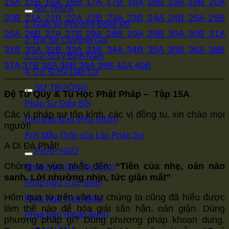
15A
15B
16A
16B
17A
17B
18A
18B
19A
19B
20A
SƯ THỪA
20B
21A
21B
22A
22B
23A
23B
24A
24B
25A
25B
1. Giáo sư Phương Đông Mỹ
26A
26B
27A
27B
28A
28B
29A
29B
30A
30B
31A
2. Đại Sư Chương Gia
31B
32A
32B
33A
33B
34A
34B
35A
35B
36A
36B
3. Cư Sĩ Lý Bỉnh Nam
37A
37B
38A
38B
39A
39B
40A
40B
4. Cư Sĩ Hạ Liên Cư
SƯ TRƯỞNG
Đệ Tử Quy & Tu Học Phật Pháp – Tập 15A
Pháp Sư Diễn Bồi
Các vị pháp sư tôn kính, các vị đồng tu, xin chào mọi
Chu Ban Đạo (Phu Nhân)
người!
Ảnh Mẫu Thân của Lão Pháp Sư
A Di Đà Phật!
PHÁP NGỮ
Chúng ta vừa nhắc đến:
“Tiền của nhẹ, oán nào
Pháp Ngữ (Sơ Tục Biên)
sanh. Lời nhường nhịn, tức giận mất”
Pháp Ngữ (Tục Biên)
Hôm qua từ trên văn tự chúng ta cũng đã hiểu được
Pháp Ngữ (Tam Biên)
làm thế nào để hóa giải sân hận, oán giận. Dùng
Pháp Ngữ (Đoản Biên)
phương pháp gì? Dùng phương pháp khoan dung.