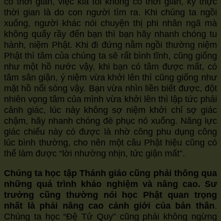
có thời gian, việc kia tôi không có thời gian, kỳ thực
size.
size.
thời gian là do con người tìm ra. Khi chúng ta ngồi
size.
xuống, người khác nói chuyện thị phi nhân ngã mà
không quấy rầy đến bạn thì bạn hãy nhanh chóng tu
hành, niệm Phật. Khi đi đứng nằm ngồi thường niệm
Phật thì tâm của chúng ta sẽ rất bình tĩnh, cũng giống
như một hồ nước vậy, khi bạn có tâm được mất, có
tâm sân giận, ý niệm vừa khởi lên thì cũng giống như
mặt hồ nổi sóng vậy. Bạn vừa nhìn liền biết được, đột
nhiên vọng tâm của mình vừa khởi lên thì lập tức phải
cảnh giác, lúc này không sợ niệm khởi chỉ sợ giác
chậm, hãy nhanh chóng đè phục nó xuống. Năng lực
giác chiếu này có được là nhờ công phu dụng công
lúc bình thường, cho nên một câu Phật hiệu cũng có
thể làm được “lời nhường nhịn, tức giận mất”.
Chúng ta học tập Thánh giáo cũng phải thông qua
những quá trình khảo nghiệm và nâng cao. Sư
trưởng cũng thường nói học Phật quan trọng
nhất là phải nâng cao cảnh giới của bản thân
.
Chúng ta học “Đệ Tử Quy” cũng phải không ngừng