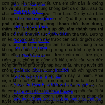
cơn giận liền tiêu tan hết. Cha em căn bản là không
Giáo Dục Căn Bản
trở về nhà, mẹ em cũng không biết đã đi đâu, sau đó
Tịnh Độ Ngũ Kinh
cha em lại lấy vợ người Thái Lan. Cô ấy căn bản
không cách nào dạy dỗ con trẻ. Quả thực
chúng ta
Giảng Tòa Hoa Nghiêm
phải dùng một tấm lòng khoan thứ, bao dung,
Kinh Luận Đại Thừa
thậm chí là dùng tâm giúp đỡ, tâm thành tựu thì
Giảng Đường Nhân Ái Hòa Bình
liền có thể chuyển tức giận thành tha thứ.
Đương
nhiên, trong quá trình này trước tiên phải từ giới được
Bài giảng Chuyên Đề
định, từ định khai huệ thì tâm từ bi của chúng ta sẽ
Khai Thị Đàm Thoại
không khó hiển lộ, nhưng trong quá trình này trước
tiên cũng phải điều phục được cảm xúc, tức giận.
Học Phật Vấn Đáp
Hôm qua, chúng ta cũng đã hiểu, một câu vạn đức
Cộng Tu Lục Hòa
hồng danh là phương pháp hay nhất, nhưng tuyệt đối
không phải lúc xảy ra xung đột lời nói với người thì
Đại Cương Tu Học Lục Hòa Kính
mới lấy câu vạn đức hồng danh này ra niệm. Phải
Buông Xuống Tà Tri Tà Kiến
niệm khi nào? Chúng ta nên nghe theo lời dạy bảo
Mười Tâm Niệm Phật & Mười Tâm Hướng Phật
của Đại Sư Ấn Quang là đi đứng nằm ngồi, mặc áo
ăn cơm, từ sáng đến tối, từ tối đến sáng một câu Phật
Tu Lục Hòa Kính- Văn Phát Nguyện
hiệu không cho gián đoạn. Đây là phương pháp rất
Xây dựng Tăng Đoàn Lục Hòa Kính Hóa Giải Tai
tuyệt diệu, rất quan trọng. Rất nhiều bạn nói rằng