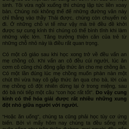
sinh. Tôi vừa ngồi xuống thì chúng lập tức liền xoay
bàn. Chúng nói không thể để những đường vân này
chỉ thẳng vào thầy Thái được, chúng còn chuyển nó
đi. Ở những chỗ vi tế như vậy mà trẻ đều đề khởi
được sự cung kính thì chúng có thể bình tĩnh khi làm
những việc lớn. Tăng trưởng thiện căn của trẻ từ
những chỗ nhỏ này là điều rất quan trọng.
Có một cô giáo sau khi học xong trở về đều vấn an
mẹ chồng cô. Khi vấn an cô đều cúi người, lúc ăn
cơm cô cũng chủ động gắp thức ăn cho mẹ chồng ăn.
Có một lần đúng lúc mẹ chồng muốn phàn nàn một
chút thì vừa hay cô gắp thức ăn qua cho bà, lời của
mẹ chồng cô đột nhiên dừng lại ở trong miệng, sau
đó bà nói tiếp một câu “con học rất tốt”.
Do vậy cung
kính có thể hóa giải được rất nhiều những xung
đột nhỏ giữa người với người.
“Hoặc ăn uống”, chúng ta cũng phải học tùy cơ ứng
biến. Bởi vì mấy hôm nay chúng ta đều sống một