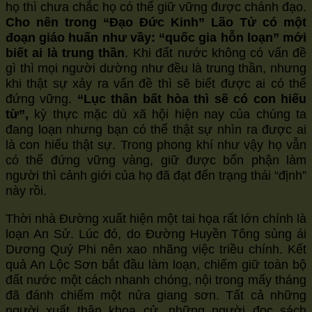
họ thì chưa chắc họ có thể giữ vững được chánh đạo.
Cho nên trong “Đạo Đức Kinh” Lão Tử có một
đoạn giáo huấn như vầy: “quốc gia hỗn loạn” mới
biết ai là trung thần
. Khi đất nước không có vấn đề
gì thì mọi người dường như đều là trung thần, nhưng
khi thật sự xảy ra vấn đề thì sẽ biết được ai có thể
đứng vững.
“Lục thân bất hòa thì sẽ có con hiếu
từ”,
kỳ thực mặc dù xã hội hiện nay của chúng ta
đang loạn nhưng bạn có thể thật sự nhìn ra được ai
là con hiếu thật sự. Trong phong khí như vậy họ vẫn
có thể đứng vững vàng, giữ được bổn phận làm
người thì cảnh giới của họ đã đạt đến trạng thái “định”
này rồi.
Thời nhà Đường xuất hiện một tai họa rất lớn chính là
loạn An Sử. Lúc đó, do Đường Huyền Tông sủng ái
Dương Quý Phi nên xao nhãng việc triều chính. Kết
quả An Lộc Sơn bắt đầu làm loạn, chiếm giữ toàn bộ
đất nước một cách nhanh chóng, nội trong mấy tháng
đã đánh chiếm một nửa giang sơn. Tất cả những
người xuất thân khoa cử, những người đọc sách