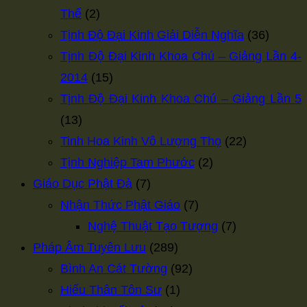
Thế
(2)
Tịnh Độ Đại Kinh Giải Diễn Nghĩa
(36)
Tịnh Độ Đại Kinh Khoa Chú – Giảng Lần 4-
2014
(15)
Tịnh Độ Đại Kinh Khoa Chú – Giảng Lần 5
(13)
Tinh Hoa Kinh Vô Lượng Thọ
(22)
Tịnh Nghiệp Tam Phước
(2)
Giáo Dục Phật Đà
(7)
Nhận Thức Phật Giáo
(7)
Nghệ Thuật Tạo Tượng
(7)
Pháp Âm Tuyên Lưu
(289)
Bình An Cát Tường
(92)
Hiếu Thân Tôn Sư
(1)