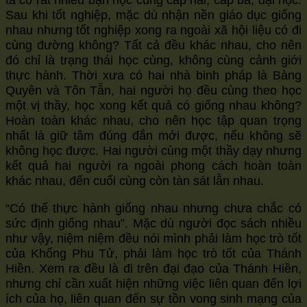
ta có rất nhiều bạn học cùng cấp hai, cấp ba, đại học.
Sau khi tốt nghiệp, mặc dù nhận nền giáo dục giống
nhau nhưng tốt nghiệp xong ra ngoài xã hội liệu có đi
cùng đường không? Tất cả đều khác nhau, cho nên
đó chỉ là trạng thái học cùng, không cùng cảnh giới
thực hành. Thời xưa có hai nhà binh pháp là Bàng
Quyên và Tôn Tẫn, hai người họ đều cùng theo học
một vị thầy, học xong kết quả có giống nhau không?
Hoàn toàn khác nhau, cho nên học tập quan trọng
nhất là giữ tâm đúng đắn mới được, nếu không sẽ
không học được. Hai người cùng một thầy dạy nhưng
kết quả hai người ra ngoài phong cách hoàn toàn
khác nhau, đến cuối cùng còn tàn sát lẫn nhau.
“Có thể thực hành giống nhau nhưng chưa chắc có
sức định giống nhau”. Mặc dù người đọc sách nhiều
như vậy, niệm niệm đều nói mình phải làm học trò tốt
của Khổng Phu Tử, phải làm học trò tốt của Thánh
Hiền. Xem ra đều là đi trên đại đạo của Thánh Hiền,
nhưng chỉ cần xuất hiện những việc liên quan đến lợi
ích của họ, liên quan đến sự tồn vong sinh mạng của