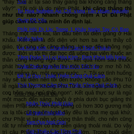
“thầy Thái à! tại sao thầy giảng bài không căng thẳng
Nạn
vậy?”. Tôi nói là do niệm Phật,
khi căng thẳng thì
Tu Hoa Nghiêm Áo Chỉ Vọng Tận Hoàn Nguyên
như thế nào? Nhanh chóng niệm A Di Đà Phật
Quán Đề Yếu
giúp cảm xúc của mình ổn định lại.
Phật Hỏi Di Lặc Trong 1 Khảy Ngón Tay Có Bao
Tháng một năm kia, lần đầu tiên tôi diễn giảng ở Hải
Nhiêu Niệm
Khẩu. Kết quả là đối diện với hơn ba trăm thầy cô
giáo, tôi cũng rất căng thẳng, lại sợ đến không ngủ
Lục Hòa Kính - Chuyển Phàm Thành Thánh
được. Bởi vì tôi thi đại học đã uống hai viên thuốc an
Tăng Đoàn Tu Lục Hòa Kính - Định Khóa Mỗi Ngày
thần cũng không ngủ được, kết quả hôm sau thuốc
phát huy tác dụng nên thi một cách mơ mơ hồ hồ,
Thập Thiện Nghiệp Đạo Kinh Tiết Yếu
“một miếng ăn, một ngụm nước…”. Tôi sợ tình huống
Đệ Tử Quy - Thập Thiện Công Quá Cách
này sẽ tái diễn nên tôi đến trước Khổng Lão Phu Tử
Thái Thượng Cảm Ứng Thiên Công Quá Cách
lễ ngài ba lạy: “Không Phu Tử à, xin ngài phù hộ cho
con hôm nay ngủ thật ngon”. Kết quả thực sự là ngủ
Giáo Dục Phật Đà
một mạch đến sáng. Ngồi ở phía dưới bục giảng thì
Nhận Thức Phật Giáo
niệm Phật suốt, lên bục giảng có hơn 300 gương mặt
xa lạ tôi cũng luôn nghĩ đây đều là cha mẹ quá khứ,
Lễ Nghi Phật Môn
chư Phật vị lai nên vô cùng thân thiết, cho nên cũng
Tam Quy Ngũ Giới
rất tự nhiên mới có thể diễn giảng thoải mái. Do vậy
Giới Thiệu Các Tông Phái
trì câu Phật hiệu có lợi ích rất lớn. Trong buổi diễn