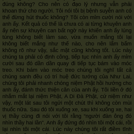
đúng không? Cho nên có đạo lý nhưng vẫn phải
khoan thứ cho người. Tôi nói tôi bị bệnh suyễn anh có
thể đừng hút thuốc không? Tôi còn mỉm cười nói với
anh ấy. Kết quả có thể là chưa có ai từng khuyên anh
ấy nên sự khuyên can bất ngờ này khiến anh ấy lúng
túng không biết làm sao, vừa muốn mắng tôi lại
không biết mắng như thế nào, cho nên lẩm bẩm
không rõ như vậy, sắc mặt cũng không tốt. Lúc này
chúng ta phải có định công, tiếp tục nhìn anh ấy mỉm
cười sau đó dần dần quay đi tiếp tục bám vào móc
treo. Khi bám vào móc treo chúng tôi nghĩ tất cả
chúng sanh đều có trí huệ đức tướng của Như Lai,
chúng tôi phải nhanh chóng niệm Phật hồi hướng cho
anh ấy, đánh thức thiện căn của anh ấy. Tôi liền ở đó
nhắm mắt lại niệm Phật, A Di Đà Phật, cứ niệm như
vậy, một lát sau tôi ngửi một chút thì không còn mùi
thuốc nữa. Sau đó tôi xuống xe, sau khi xuống xe, hai
vị thầy cùng đi nói với tôi rằng “người đàn ông đó
nhìn thầy hai lần”. Anh ấy đứng đó nhìn tôi một cái, rồi
lại nhìn tôi một cái. Lúc này chúng tôi rất điềm tĩnh