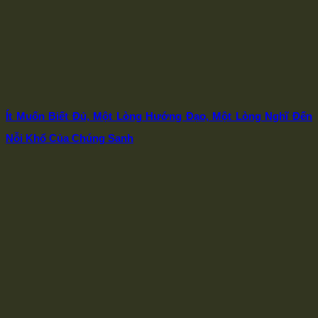
Ít Muốn Biết Đủ, Một Lòng Hướng Đạo, Một Lòng Nghĩ Đến
Nỗi Khổ Của Chúng Sanh