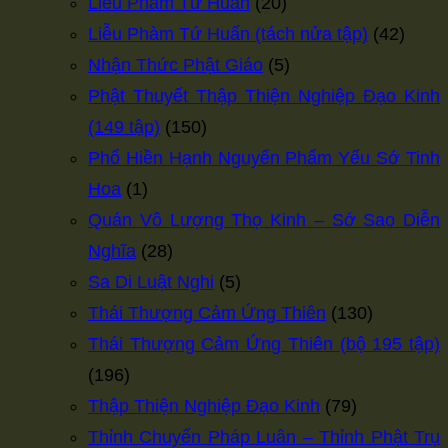
Liễu Phàm Tứ Huấn
(20)
Liễu Phàm Tứ Huấn (tách nửa tập)
(42)
Nhận Thức Phật Giáo
(5)
Phật Thuyết Thập Thiện Nghiệp Đạo Kinh
(149 tập)
(150)
Phổ Hiền Hạnh Nguyển Phẩm Yếu Sớ Tinh
Hoa
(1)
Quán Vô Lượng Thọ Kinh – Sớ Sao Diễn
Nghĩa
(28)
Sa Di Luật Nghi
(5)
Thái Thượng Cảm Ứng Thiên
(130)
Thái Thượng Cảm Ứng Thiên (bộ 195 tập)
(196)
Thập Thiện Nghiệp Đạo Kinh
(79)
Thỉnh Chuyển Pháp Luân – Thỉnh Phật Trụ