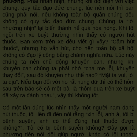
phương
. Phải nhẫn nhịn, nhưng khi đối diện với việc
chung, quy tắc đạo đức chung, lúc nên nói thì bạn
cũng phải nói, nếu không toàn bộ quần chúng đều
không có quy tắc đạo đức chung. Chúng ta “lời
nhường nhịn” lại biến thành nể quá hóa hỏng. Khi tôi
ngồi trên xe buýt thường nhìn thấy có người hút
thuốc. Bạn xem trên xe đều viết gì vậy? “Cấm hút
thuốc”, nhưng họ vẫn hút, cho nên toàn bộ xã hội
không có đạo lý công bằng chánh nghĩa nữa. Lúc này
chúng ta nên chủ động khuyên can, nhưng khi
khuyên can chúng ta phải nhớ “cha mẹ lỗi, khuyên
thay đổi”, sau đó khuyên như thế nào? “Mặt ta vui, lời
ta dịu”. Nếu bạn đối với họ rất hung dữ thì có thể hôm
sau trên báo sẽ có một bài là “hôm qua trên xe buýt
đã xảy ra đánh nhau”, vậy thì không tốt.
Có một lần đúng lúc nhìn thấy một người nam đang
hút thuốc, tôi liền đi đến nói rằng “xin lỗi, anh à, tôi bị
bệnh suyễn, anh có thể đừng hút thuốc được
không?”. Tôi có bị bệnh suyễn không? Đây gọi là
phương tiện nói dối giúp người khác có lối thoát,