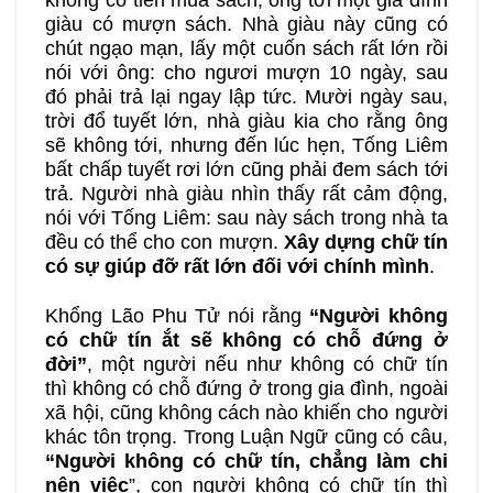
không có tiền mua sách, ông tới một gia đình
giàu có mượn sách. Nhà giàu này cũng có
chút ngạo mạn, lấy một cuốn sách rất lớn rồi
nói với ông: cho ngươi mượn 10 ngày, sau
đó phải trả lại ngay lập tức. Mười ngày sau,
trời đổ tuyết lớn, nhà giàu kia cho rằng ông
sẽ không tới, nhưng đến lúc hẹn, Tống Liêm
bất chấp tuyết rơi lớn cũng phải đem sách tới
trả. Người nhà giàu nhìn thấy rất cảm động,
nói với Tống Liêm: sau này sách trong nhà ta
đều có thể cho con mượn.
Xây dựng chữ tín
có sự giúp đỡ rất lớn đối với chính mình
.
Khổng Lão Phu Tử nói rằng
“
N
gười không
có chữ tín ắt sẽ không có chỗ đứng ở
đời”
, một người nếu như không có chữ tín
thì không có chỗ đứng ở trong gia đình, ngoài
xã hội, cũng không cách nào khiến cho người
khác tôn trọng. Trong Luận Ngữ cũng có câu,
“Người không có chữ tín, chẳng làm chi
nên việc
”, con người không có chữ tín thì