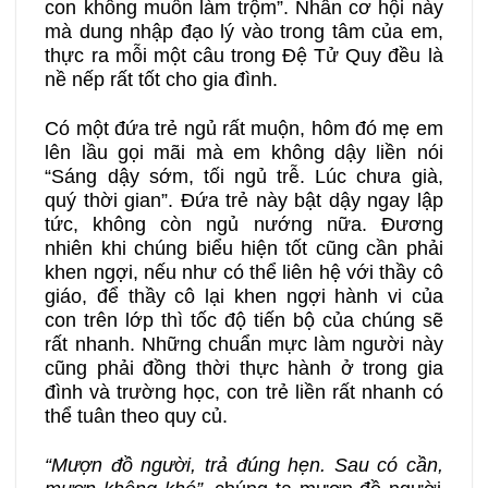
con không muốn làm trộm”. Nhân cơ hội này
mà dung nhập đạo lý vào trong tâm của em,
thực ra mỗi một câu trong Đệ Tử Quy đều là
nề nếp rất tốt cho gia đình.
Có một đứa trẻ ngủ rất muộn, hôm đó mẹ em
lên lầu gọi mãi mà em không dậy liền nói
“Sáng dậy sớm, tối ngủ trễ. Lúc chưa già,
quý thời gian”. Đứa trẻ này bật dậy ngay lập
tức, không còn ngủ nướng nữa. Đương
nhiên khi chúng biểu hiện tốt cũng cần phải
khen ngợi, nếu như có thể liên hệ với thầy cô
giáo, để thầy cô lại khen ngợi hành vi của
con trên lớp thì tốc độ tiến bộ của chúng sẽ
rất nhanh. Những chuẩn mực làm người này
cũng phải đồng thời thực hành ở trong gia
đình và trường học, con trẻ liền rất nhanh có
thể tuân theo quy củ.
“Mượn đồ người
,
trả đúng hẹn
.
S
au có cần
,