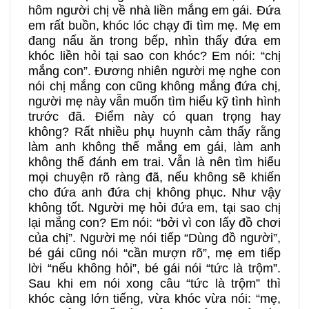
hôm người chị về nhà liền mắng em gái. Đứa
em rất buồn, khóc lóc chạy đi tìm mẹ. Mẹ em
đang nấu ăn trong bếp, nhìn thấy đứa em
khóc liền hỏi tại sao con khóc? Em nói: “chị
mắng con”. Đương nhiên người mẹ nghe con
nói chị mắng con cũng không mắng đứa chị,
người mẹ này vẫn muốn tìm hiểu kỹ tình hình
trước đã. Điểm này có quan trọng hay
không? Rất nhiều phụ huynh cảm thấy rằng
làm anh không thể mắng em gái, làm anh
không thể đánh em trai. Vẫn là nên tìm hiểu
mọi chuyện rõ ràng đã, nếu không sẽ khiến
cho đứa anh đứa chị không phục. Như vậy
không tốt. Người mẹ hỏi đứa em, tại sao chị
lại mắng con? Em nói: “bởi vì con lấy đồ chơi
của chị”. Người mẹ nói tiếp “Dùng đồ người”,
bé gái cũng nói “cần mượn rõ”, mẹ em tiếp
lời “nếu không hỏi”, bé gái nói “tức là trộm”.
Sau khi em nói xong câu “tức là trộm” thì
khóc càng lớn tiếng, vừa khóc vừa nói: “mẹ,