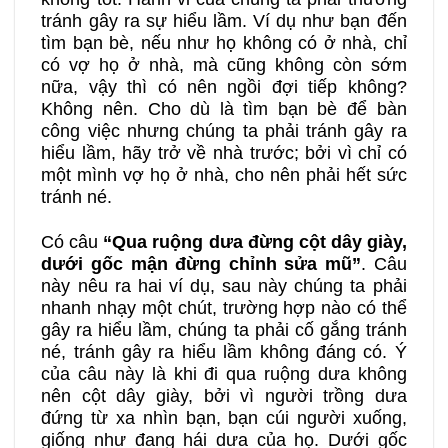
tránh gây ra sự hiểu lầm. Ví dụ như bạn đến
tìm bạn bè, nếu như họ không có ở nhà, chỉ
có vợ họ ở nhà, mà cũng không còn sớm
nữa, vậy thì có nên ngồi đợi tiếp không?
Không nên. Cho dù là tìm bạn bè để bàn
công việc nhưng chúng ta phải tránh gây ra
hiểu lầm, hãy trở về nhà trước; bởi vì chỉ có
một mình vợ họ ở nhà, cho nên phải hết sức
tránh né.
Có câu
“Qua ruộng dưa đừng cột dây giày,
dưới gốc mận đừng chỉnh sửa mũ”
. Câu
này nêu ra hai ví dụ, sau này chúng ta phải
nhanh nhạy một chút, trường hợp nào có thể
gây ra hiểu lầm, chúng ta phải cố gắng tránh
né, tránh gây ra hiểu lầm không đáng có. Ý
của câu này là khi đi qua ruộng dưa không
nên cột dây giày, bởi vì người trồng dưa
đứng từ xa nhìn bạn, bạn cúi người xuống,
giống như đang hái dưa của họ. Dưới gốc