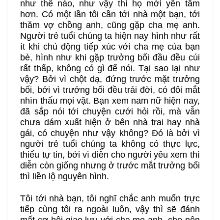
như thế nào, như vậy thì họ mới yên tâm
hơn. Có một lần tôi cần tới nhà một bạn, tới
thăm vợ chồng anh, cũng gặp cha mẹ anh.
Người trẻ tuổi chúng ta hiện nay hình như rất
ít khi chủ động tiếp xúc với cha mẹ của bạn
bè, hình như khi gặp trưởng bối đầu đều cúi
rất thấp, không có gì để nói. Tại sao lại như
vậy? Bởi vì chột dạ, đứng trước mặt trưởng
bối, bởi vì trưởng bối đều trải đời, có đôi mắt
nhìn thấu mọi vật. Bạn xem nam nữ hiện nay,
đã sắp nói tới chuyện cưới hỏi rồi, mà vẫn
chưa dám xuất hiện ở bên nhà trai hay nhà
gái, có chuyện như vậy không? Đó là bởi vì
người trẻ tuổi chúng ta không có thực lực,
thiếu tự tin, bởi vì diễn cho người yêu xem thì
diễn còn giống nhưng ở trước mắt trưởng bối
thì liền lộ nguyên hình.
Tôi tới nhà bạn, tôi nghĩ chắc anh muốn trực
tiếp cùng tôi ra ngoài luôn, vậy thì sẽ đánh
mất cơ hội giao lưu với cha mẹ anh, cho nên