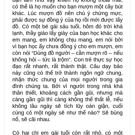
có thể là họ muốn cho bạn mượn một cây bút
khác. Lúc mượn đồ nên chú ý chừng mực,
phải được sự đồng ý của họ rồi mới được lấy
đồ. Có một bé gái sáu tuổi, hôm đó trời khá
lạnh, thầy giáo lấy giày của bạn học khác cho
em mang, em không chịu mang, em nói bởi
vì bạn học ấy chưa đồng ý cho em mượn, em
còn nói “Dùng đồ người – cần mượn rõ – nếu
không hỏi – tức là trộm”. Con trẻ thực sự học
đạo rất nhanh, rất thành thật. Câu dạy bảo
này cũng có thể trở thành ngôn ngữ chung,
nhận thức chung của mọi người trong gia
đình chúng ta. Bởi vì người trong nhà khá
thân thiết, khoảng cách gần gũi, nhưng mà
càng gần gũi thì càng không thể thất lễ, nếu
không lâu ngày sẽ tích lũy oán giận, cuối
cùng có một ngày sẽ như thế nào? Sẽ bùng
nổ, sẽ cãi nhau.
Có hai chị em gái tuổi còn rất nhỏ, có một