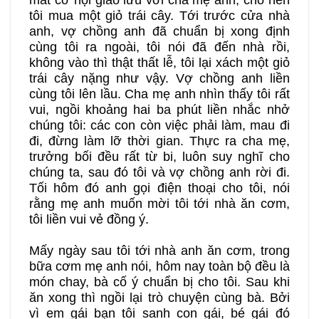
tôi mua một giỏ trái cây. Tới trước cửa nhà
anh, vợ chồng anh đã chuẩn bị xong định
cùng tôi ra ngoài, tôi nói đã đến nhà rồi,
không vào thì thật thất lễ, tôi lại xách một giỏ
trái cây nặng như vậy. Vợ chồng anh liền
cùng tôi lên lầu. Cha mẹ anh nhìn thấy tôi rất
vui, ngồi khoảng hai ba phút liền nhắc nhở
chúng tôi: các con còn việc phải làm, mau đi
đi, đừng làm lỡ thời gian. Thực ra cha mẹ,
trưởng bối đều rất từ bi, luôn suy nghĩ cho
chúng ta, sau đó tôi và vợ chồng anh rời đi.
Tối hôm đó anh gọi điện thoại cho tôi, nói
rằng mẹ anh muốn mời tôi tới nhà ăn cơm,
tôi liền vui vẻ đồng ý.
Mấy ngày sau tôi tới nhà anh ăn cơm, trong
bữa cơm mẹ anh nói, hôm nay toàn bộ đều là
món chay, bà cố ý chuẩn bị cho tôi. Sau khi
ăn xong thì ngồi lại trò chuyện cùng bà. Bởi
vì em gái bạn tôi sanh con gái, bé gái đó