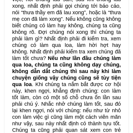
xong, nhất định phải gọi chúng tới báo cáo,
33B
34A
34B
nói “thưa thầy em đã lau xong”, hoặc là “thưa
mẹ con đã làm xong”. Nếu không cũng không
biết chúng có làm hay không, chúng ta cũng
35A
35B
36A
không rõ. Đợi chúng nói xong thì chúng ta
phải làm gì? Nhất định phải đi kiểm tra, xem
36B
37A
37B
chúng có làm qua loa, làm hời hợt hay
không. Nhất định phải kiểm tra xem chúng đã
làm tốt chưa?
Nếu như lần đầu chúng làm
38A
38B
39A
qua loa, chúng ta cũng không dạy chúng,
không dẫn dắt chúng thì sau này khi làm
chuyện giống vậy chúng cũng sẽ tùy tiện
39B
40A
40B
qua loa
. Khi chúng ta nắm bắt được cơ hội
này, khen ngợi, khẳng định chúng: con làm
tốt làm, còn có một số chỗ chưa ổn lần sau
phải chú ý. Nhắc nhở chúng làm tốt, sau đó
lại khen ngợi, nói với chúng: nếu như từ nhỏ
con làm việc gì cũng làm một cách viên mãn
như vậy, sau này nhất định có thành tựu tốt.
Chúng ta cũng phải quan sát xem con trẻ