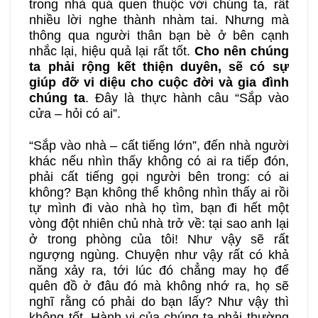
trong nhà quá quen thuộc với chúng ta, rất
nhiều lời nghe thành nhàm tai. Nhưng mà
thông qua người thân bạn bè ở bên cạnh
nhắc lại, hiệu quả lại rất tốt.
Cho nên
chúng
ta phải rộng kết thiện duyên, sẽ có sự
giúp đỡ vi diệu cho cuộc đời và gia đình
chúng ta
. Đây là thực hành câu “Sắp vào
cửa – hỏi có ai”.
“Sắp vào nhà – cất tiếng lớn”, đến nhà người
khác nếu nhìn thấy không có ai ra tiếp đón,
phải cất tiếng gọi người bên trong: có ai
không? Bạn không thể không nhìn thấy ai rồi
tự mình đi vào nhà họ tìm, bạn đi hết một
vòng đột nhiên chủ nhà trở về: tại sao anh lại
ở trong phòng của tôi! Như vậy sẽ rất
ngượng ngùng. Chuyện như vậy rất có khả
năng xảy ra, tới lúc đó chẳng may họ để
quên đồ ở đâu đó mà không nhớ ra, họ sẽ
nghĩ rằng có phải do bạn lấy? Như vậy thì
không tốt. Hành vi của chúng ta phải thường