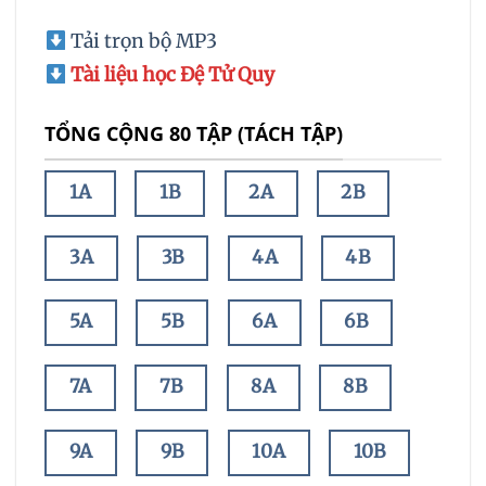
Tải trọn bộ MP3
Tài liệu học Đệ Tử Quy
TỔNG CỘNG 80 TẬP (TÁCH TẬP)
1A
1B
2A
2B
3A
3B
4A
4B
5A
5B
6A
6B
7A
7B
8A
8B
9A
9B
10A
10B