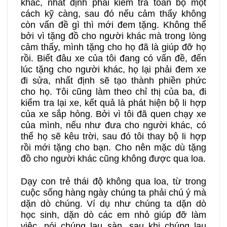
khác, nhất định phải kiểm tra toàn bộ một
cách kỹ càng, sau đó nếu cảm thấy không
còn vấn đề gì thì mới đem tặng. Không thể
23A
23B
24A
bởi vì tặng đồ cho người khác mà trong lòng
cảm thấy, mình tặng cho họ đã là giúp đỡ họ
rồi. Biết đâu xe của tôi đang có vấn đề, đến
24B
25A
25B
lúc tặng cho người khác, họ lại phải đem xe
đi sửa, nhất định sẽ tạo thành phiền phức
26A
26B
27A
cho họ. Tôi cũng làm theo chỉ thị của ba, đi
kiểm tra lại xe, kết quả là phát hiện bộ li hợp
của xe sắp hỏng. Bởi vì tôi đã quen chạy xe
27B
28A
28B
của mình, nếu như đưa cho người khác, có
thể họ sẽ kêu trời, sau đó tôi thay bộ li hợp
rồi mới tặng cho bạn. Cho nên mặc dù tặng
29A
29B
30A
đồ cho người khác cũng không được qua loa.
30B
31A
31B
Dạy con trẻ thái độ không qua loa, từ trong
cuộc sống hàng ngày chúng ta phải chú ý mà
dặn dò chúng. Ví dụ như chúng ta dặn dò
32A
32B
33A
học sinh, dặn dò các em nhỏ giúp đỡ làm
việc, nói chúng lau sàn, sau khi chúng lau