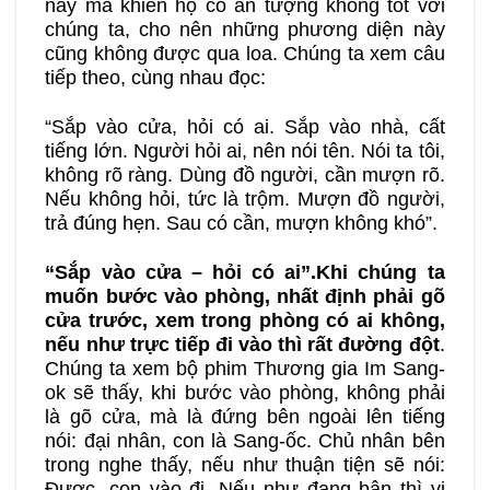
này mà khiến họ có ấn tượng không tốt với
chúng ta, cho nên những phương diện này
cũng không được qua loa. Chúng ta xem câu
tiếp theo, cùng nhau đọc:
“Sắp vào cửa, hỏi có ai. Sắp vào nhà, cất
tiếng lớn. Người hỏi ai, nên nói tên. Nói ta tôi,
không rõ ràng. Dùng đồ người, cần mượn rõ.
Nếu không hỏi, tức là trộm. Mượn đồ người,
trả đúng hẹn. Sau có cần, mượn không khó”.
“Sắp vào cửa – hỏi có ai”
.K
hi chúng ta
muốn bước vào phòng, nhất định phải gõ
cửa trước, xem trong phòng có ai không,
nếu như trực tiếp đi vào thì rất đường đột
.
Chúng ta xem bộ phim Thương gia Im Sang-
ok sẽ thấy, khi bước vào phòng, không phải
là gõ cửa, mà là đứng bên ngoài lên tiếng
nói: đại nhân, con là Sang-ốc. Chủ nhân bên
trong nghe thấy, nếu như thuận tiện sẽ nói:
Được, con vào đi. Nếu như đang bận thì vị