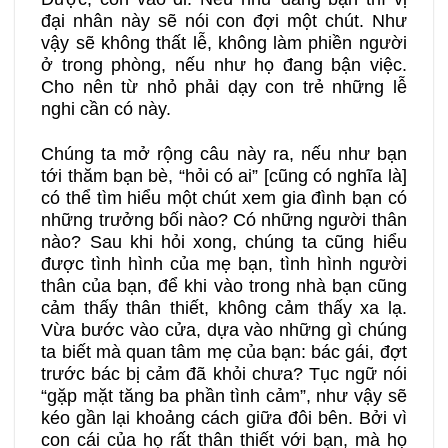
đại nhân này sẽ nói con đợi một chút. Như
vậy sẽ không thất lễ, không làm phiền người
ở trong phòng, nếu như họ đang bận việc.
Cho nên từ nhỏ phải dạy con trẻ những lễ
nghi cần có này.
Chúng ta mở rộng câu này ra, nếu như bạn
tới thăm bạn bè, “hỏi có ai” [cũng có nghĩa là]
có thể tìm hiểu một chút xem gia đình bạn có
những trưởng bối nào? Có những người thân
nào? Sau khi hỏi xong, chúng ta cũng hiểu
được tình hình của mẹ bạn, tình hình người
thân của bạn, để khi vào trong nhà bạn cũng
cảm thấy thân thiết, không cảm thấy xa lạ.
Vừa bước vào cửa, dựa vào những gì chúng
ta biết mà quan tâm mẹ của bạn: bác gái, đợt
trước bác bị cảm đã khỏi chưa? Tục ngữ nói
“gặp mặt tăng ba phần tình cảm”, như vậy sẽ
kéo gần lại khoảng cách giữa đôi bên. Bởi vì
con cái của họ rất thân thiết với bạn, mà họ