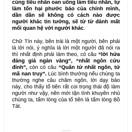
cùng tiểu nhân oan uổng làm tiểu nhân, tự
làm tổn hại phước báo của chính mình,
dần dần sẽ không có cách nào được
người khác tin tưởng, sẽ từ từ đánh mất
mối quan hệ với người khác
.
Chữ Tín này, bên trái là một người, bên phải
là lời nói, ý nghĩa là lời một người đã nói ra
thì nhất định phải làm theo, có câu
“lời hứa
đáng giá ngàn vàng”, “nhất ngôn cửu
đỉnh”,
còn có câu
“Quân tử nhất ngôn, tứ
mã nan truy”.
Lúc bình thường nếu chúng ta
thường nghe câu châm ngôn, lời dạy bảo
này, cho thấy tổ tiên rất coi trọng thái độ làm
người như vậy, nên mới tận tình khuyên nhủ
chúng ta, tấm lòng của tổ tiên là tấm lòng Bồ
Tát.