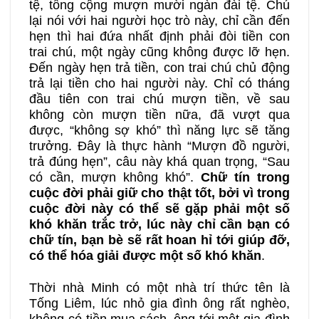
tệ, tổng cộng mượn mười ngàn đài tệ. Chú
lại nói với hai người học trò này, chỉ cần đến
hẹn thì hai đứa nhất định phải đòi tiền con
trai chú, một ngày cũng không được lỡ hẹn.
Đến ngày hẹn trả tiền, con trai chú chủ động
trả lại tiền cho hai người này. Chỉ có tháng
đầu tiên con trai chú mượn tiền, về sau
không còn mượn tiền nữa, đã vượt qua
được, “không sợ khó” thì năng lực sẽ tăng
trưởng. Đây là thực hành “Mượn đồ người,
trả đúng hẹn”, câu này khá quan trọng, “Sau
có cần, mượn không khó”.
Chữ tín trong
cuộc đời phải giữ cho thật tốt, bởi vì trong
cuộc đời này có thể sẽ gặp phải một số
khó khăn trắc trở, lúc này chỉ cần bạn có
chữ tín, bạn bè sẽ rất hoan hỉ tới giúp đỡ,
có thể hóa giải được một số khó khăn
.
Thời nhà Minh có một nhà trí thức tên là
Tống Liêm, lúc nhỏ gia đình ông rất nghèo,