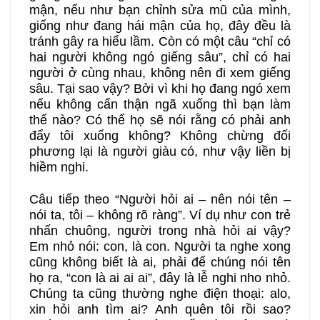
mận, nếu như bạn chỉnh sửa mũ của mình,
giống như đang hái mận của họ, đây đều là
tránh gây ra hiểu lầm. Còn có một câu “chỉ có
hai người không ngó giếng sâu”, chỉ có hai
người ở cùng nhau, không nên đi xem giếng
sâu. Tại sao vậy? Bởi vì khi họ đang ngó xem
nếu không cẩn thận ngã xuống thì bạn làm
thế nào? Có thể họ sẽ nói rằng có phải anh
đẩy tôi xuống không? Không chừng đối
phương lại là người giàu có, như vậy liền bị
hiềm nghi.
Câu tiếp theo “Người hỏi ai – nên nói tên –
nói ta, tôi – không rõ ràng”. Ví dụ như con trẻ
nhấn chuông, người trong nhà hỏi ai vậy?
Em nhỏ nói: con, là con. Người ta nghe xong
cũng không biết là ai, phải để chúng nói tên
họ ra, “con là ai ai ai”, đây là lễ nghi nho nhỏ.
Chúng ta cũng thường nghe điện thoại: alo,
xin hỏi anh tìm ai? Anh quên tôi rồi sao?