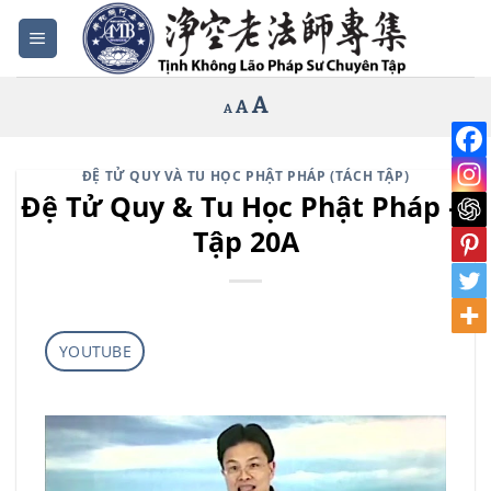
Bỏ
qua
nội
Increase
A
Reset
A
Decrease
A
dung
font
font
font
size.
size.
size.
ĐỆ TỬ QUY VÀ TU HỌC PHẬT PHÁP (TÁCH TẬP)
Đệ Tử Quy & Tu Học Phật Pháp –
Tập 20A
YOUTUBE