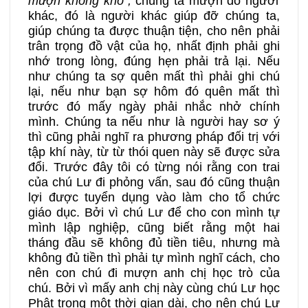
mượn không khó”,
chúng ta mượn đồ người
khác, đó là người khác giúp đỡ chúng ta,
giúp chúng ta được thuận tiện, cho nên phải
trân trọng đồ vật của họ, nhất định phải ghi
nhớ trong lòng, đúng hẹn phải trả lại. Nếu
như chúng ta sợ quên mất thì phải ghi chú
lại, nếu như bạn sợ hôm đó quên mất thì
trước đó mấy ngày phải nhắc nhở chính
mình. Chúng ta nếu như là người hay sơ ý
thì cũng phải nghĩ ra phương pháp đối trị với
tập khí này, từ từ thói quen này sẽ được sửa
đổi. Trước đây tôi có từng nói rằng con trai
của chú Lư đi phỏng vấn, sau đó cũng thuận
lợi được tuyển dụng vào làm cho tổ chức
giáo dục. Bởi vì chú Lư để cho con mình tự
mình lập nghiệp, cũng biết rằng một hai
tháng đầu sẽ không đủ tiền tiêu, nhưng mà
không đủ tiền thì phải tự mình nghĩ cách, cho
nên con chú đi mượn anh chị học trò của
chú. Bởi vì mấy anh chị này cùng chú Lư học
Phật trong một thời gian dài, cho nên chú Lư