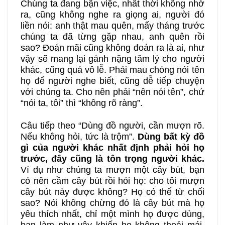
Chúng ta đang bận việc, nhất thời không nhớ
ra, cũng không nghe ra giọng ai, người đó
liền nói: anh thật mau quên, mấy tháng trước
chúng ta đã từng gặp nhau, anh quên rồi
sao? Đoán mãi cũng không đoán ra là ai, như
vậy sẽ mang lại gánh nặng tâm lý cho người
khác, cũng quá vô lễ. Phải mau chóng nói tên
họ để người nghe biết, cũng dễ tiếp chuyện
với chúng ta. Cho nên phải “nên nói tên”, chứ
“nói ta, tôi” thì “không rõ ràng”.
Câu tiếp theo “Dùng đồ người, cần mượn rõ.
Nếu không hỏi, tức là trộm”.
Dùng bất kỳ đồ
gì của người khác nhất định phải hỏi họ
trước, đây cũng là tôn trọng người khác.
Ví dụ như chúng ta mượn một cây bút, bạn
có nên cầm cây bút rồi hỏi họ: cho tôi mượn
cây bút này được không? Họ có thể từ chối
sao? Nói không chừng đó là cây bút mà họ
yêu thích nhất, chỉ một mình họ được dùng,
bạn làm như vậy khiến họ không thoải mái,