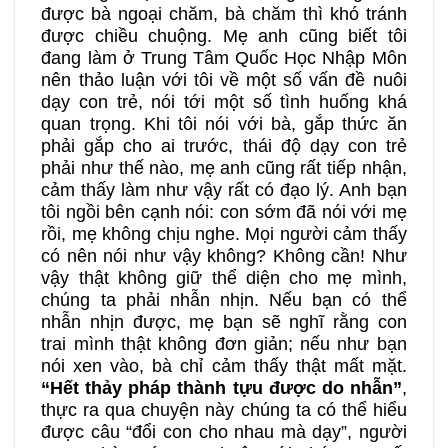
được bà ngoại chăm, bà chăm thì khó tránh
được chiều chuộng. Mẹ anh cũng biết tôi
đang làm ở Trung Tâm Quốc Học Nhập Môn
nên thảo luận với tôi về một số vấn đề nuôi
dạy con trẻ, nói tới một số tình huống khá
quan trọng. Khi tôi nói với bà, gắp thức ăn
phải gắp cho ai trước, thái độ dạy con trẻ
phải như thế nào, mẹ anh cũng rất tiếp nhận,
cảm thấy làm như vậy rất có đạo lý. Anh bạn
tôi ngồi bên cạnh nói: con sớm đã nói với mẹ
rồi, mẹ không chịu nghe. Mọi người cảm thấy
có nên nói như vậy không? Không cần! Như
vậy thật không giữ thể diện cho mẹ mình,
chúng ta phải nhẫn nhịn. Nếu bạn có thể
nhẫn nhịn được, mẹ bạn sẽ nghĩ rằng con
trai mình thật không đơn giản; nếu như bạn
nói xen vào, bà chỉ cảm thấy thật mất mặt.
“Hết thảy pháp thành tựu được do nhẫn”
,
thực ra qua chuyện này chúng ta có thể hiểu
được câu “đổi con cho nhau mà dạy”, người