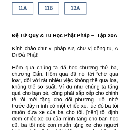
11A
11B
12A
12B
13A
13B
Đệ Tử Quy & Tu Học Phật Pháp – Tập 20A
14A
14B
15A
Kính chào chư vị pháp sư, chư vị đồng tu, A
Di Đà Phật!
15B
16A
16B
Hôm qua chúng ta đã học chương thứ ba,
chương Cẩn. Hôm qua đã nói tới “chớ qua
17A
17B
18A
loa”, đối với rất nhiều việc không thể qua loa,
không thể sơ suất. Ví dụ như chúng ta tặng
quà cho bạn bè, cũng phải sắp xếp cho chỉnh
18B
19A
19B
tề rồi mới tặng cho đối phương. Tôi nhớ
trước đây mình có một chiếc xe, lúc đó ba tôi
20A
20B
21A
muốn đưa xe của ba cho tôi, [nên] tôi định
đem chiếc xe cũ của mình tặng cho bạn học
cũ, ba tôi nói: con muốn tặng xe cho người
21B
22A
22B