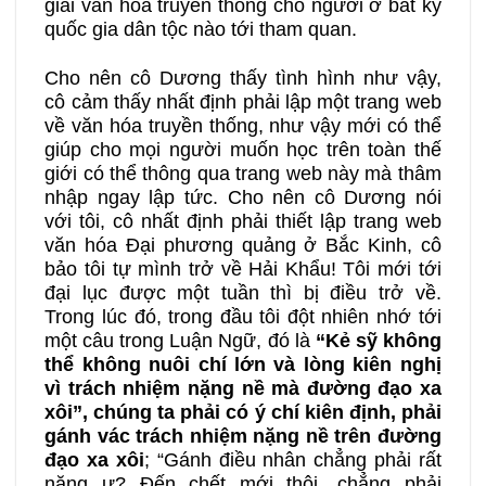
giải văn hóa truyền thống cho người ở bất kỳ
quốc gia dân tộc nào tới tham quan.
Cho nên cô Dương thấy tình hình như vậy,
cô cảm thấy nhất định phải lập một trang web
về văn hóa truyền thống, như vậy mới có thể
giúp cho mọi người muốn học trên toàn thế
giới có thể thông qua trang web này mà thâm
nhập ngay lập tức. Cho nên cô Dương nói
với tôi, cô nhất định phải thiết lập trang web
văn hóa Đại phương quảng ở Bắc Kinh, cô
bảo tôi tự mình trở về Hải Khẩu! Tôi mới tới
đại lục được một tuần thì bị điều trở về.
Trong lúc đó, trong đầu tôi đột nhiên nhớ tới
một câu trong Luận Ngữ, đó là
“Kẻ sỹ không
thể không nuôi chí lớn và lòng kiên nghị
vì trách nhiệm nặng nề mà đường đạo xa
xôi”, chúng ta phải có ý chí kiên định, phải
gánh vác trách nhiệm nặng nề trên đường
đạo xa xôi
; “Gánh điều nhân chẳng phải rất
nặng ư? Đến chết mới thôi, chẳng phải