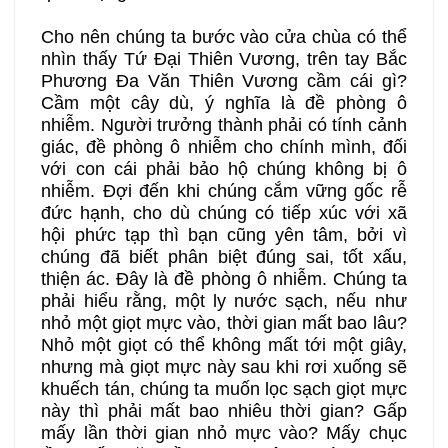
Cho nên chúng ta bước vào cửa chùa có thể
nhìn thấy Tứ Đại Thiên Vương, trên tay Bắc
Phương Đa Văn Thiên Vương cầm cái gì?
Cầm một cây dù, ý nghĩa là đề phòng ô
nhiễm. Người trưởng thành phải có tính cảnh
giác, đề phòng ô nhiễm cho chính mình, đối
với con cái phải bảo hộ chúng không bị ô
nhiễm. Đợi đến khi chúng cắm vững gốc rễ
đức hạnh, cho dù chúng có tiếp xúc với xã
hội phức tạp thì bạn cũng yên tâm, bởi vì
chúng đã biết phân biệt đúng sai, tốt xấu,
thiện ác. Đây là đề phòng ô nhiễm. Chúng ta
phải hiểu rằng, một ly nước sạch, nếu như
nhỏ một giọt mực vào, thời gian mất bao lâu?
Nhỏ một giọt có thể không mất tới một giây,
nhưng mà giọt mực này sau khi rơi xuống sẽ
khuếch tán, chúng ta muốn lọc sạch giọt mực
này thì phải mất bao nhiêu thời gian? Gấp
mấy lần thời gian nhỏ mực vào? Mấy chục