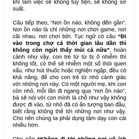
khi làm việc sẽ không tùy tiện, sẽ không sơ
suất.
Câu tiếp theo, “Nơi ồn náo, không đến gần”.
Nơi ồn náo là chỉ những nơi chơi game, nơi
cãi nhau, nơi chơi bời. Tục ngữ có câu
“
Đ
i
vào trong
chợ
cá thời gian lâu
dần
thì
không còn ngửi thấy mùi
cá nữa
”
, hoàn
cảnh như vậy, con trẻ từ từ bị ô nhiễm thì
không tốt, có thể sẽ nhiễm một số thói quen
xấu, như hút thuốc hoặc nghiện ngập, đều có
khả năng, để cho con trẻ từ nhỏ cảnh giác
với những nơi này. Có một người mẹ, khi con
còn nhỏ, mỗi lần đi ngang qua “nơi ồn náo”,
bà sẽ nói với con mình là chỗ như vậy không
được đi vào, từ nhỏ đã có ấn tượng ban đầu,
biết rằng không thể tới những nơi như vậy.
Cho nên chúng ta phải dụng tâm dạy con cái
nhiều hơn.
Cho nên
“Không đi tới những nơi vô ích