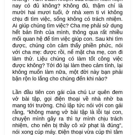
nay có đủ không? Không đủ, thậm chí là
33B
34A
34B
mười hai mươi tuổi, ở nhà xem ti vi không
chịu đi tìm việc, sống không có trách nhiệm.
Ai giúp chúng tìm việc? Cha mẹ phải sử dụng
35A
35B
36A
hết bản lĩnh của mình, thông qua rất nhiều
mối quan hệ để tìm việc giúp con. Sau khi tìm
36B
37A
37B
được, chúng còn cảm thấy phiền phức, nói
với cha mẹ: được rồi, nể mặt cha mẹ, con đi
làm thử. Liệu chúng có làm tốt công việc
38A
38B
39A
được không? Tới đó lại làm theo cảm tính, lại
không muốn làm nữa, một đời này bạn phải
bận rộn lo lắng cho chúng đến khi nào?
39B
40A
40B
Lần đầu tiên con gái của chú Lư quên đem
vở bài tập, gọi điện thoại về nhà nhờ ba
mang tới trường. Chú lập tức nói với con gái
rằng, “không mang vở bài tập là lỗi tại con,
chuyện mình gây ra thì tự mình chịu trách
nhiệm, cho nên bị thầy cô xử phạt là đúng”,
nói xong cúp máy. Điện thoại vừa cúp thì tâm