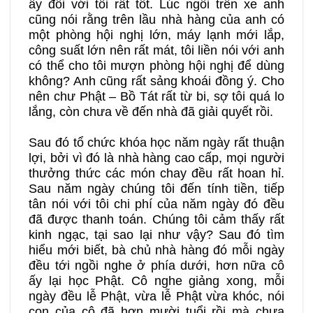
ấy đối với tôi rất tốt. Lúc ngồi trên xe anh
cũng nói rằng trên lầu nhà hàng của anh có
một phòng hội nghị lớn, máy lạnh mới lắp,
công suất lớn nên rất mát, tôi liền nói với anh
có thể cho tôi mượn phòng hội nghị để dùng
không? Anh cũng rất sảng khoái đồng ý. Cho
nên chư Phật – Bồ Tát rất từ bi, sợ tôi quá lo
lắng, còn chưa về đến nhà đã giải quyết rồi.
Sau đó tổ chức khóa học năm ngày rất thuận
lợi, bởi vì đó là nhà hàng cao cấp, mọi người
thưởng thức các món chay đều rất hoan hỉ.
Sau năm ngày chúng tôi đến tính tiền, tiếp
tân nói với tôi chi phí của năm ngày đó đều
đã được thanh toán. Chúng tôi cảm thấy rất
kinh ngạc, tại sao lại như vậy? Sau đó tìm
hiểu mới biết, bà chủ nhà hàng đó mỗi ngày
đều tới ngồi nghe ở phía dưới, hơn nữa cô
ấy lại học Phật. Cô nghe giảng xong, mỗi
ngày đều lễ Phật, vừa lễ Phật vừa khóc, nói
con của cô đã hơn mười tuổi rồi mà chưa