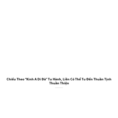
Chiếu Theo “Kinh A Di Đà” Tu Hành, Liền Có Thể Tu Đến Thuần Tịnh
Thuần Thiện