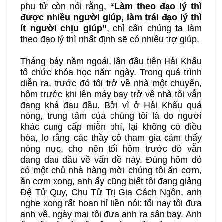
phu tử còn nói rằng,
“Làm theo đạo lý thì
được nhiều người giúp, làm trái đạo lý thì
ít người chịu giúp”
, chỉ cần chúng ta làm
theo đạo lý thì nhất định sẽ có nhiều trợ giúp.
Tháng bảy năm ngoái, lần đầu tiên Hải Khẩu
tổ chức khóa học năm ngày. Trong quá trình
diễn ra, trước đó tôi trở về nhà một chuyến,
hôm trước khi lên máy bay trở về nhà tôi vẫn
đang khá đau đầu. Bởi vì ở Hải Khẩu quá
nóng, trung tâm của chúng tôi là do người
khác cung cấp miễn phí, lại không có điều
hòa, lo rằng các thầy cô tham gia cảm thấy
nóng nực, cho nên tối hôm trước đó vẫn
đang đau đầu về vấn đề này. Đúng hôm đó
có một chủ nhà hàng mời chúng tôi ăn cơm,
ăn cơm xong, anh ấy cũng biết tôi đang giảng
Đệ Tử Quy, Chu Tử Trị Gia Cách Ngôn, anh
nghe xong rất hoan hỉ liền nói: tối nay tôi đưa
anh về, ngày mai tôi đưa anh ra sân bay. Anh