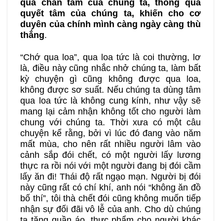
qua chân tâm của chúng ta, thông qua
quyết tâm của chúng ta, khiến cho cơ
duyên của chính mình càng ngày càng thù
thắng
.
“Chớ qua loa”, qua loa tức là coi thường, lơ
là, điều này cũng nhắc nhở chúng ta, làm bất
kỳ chuyện gì cũng không được qua loa,
không được sơ suất. Nếu chúng ta dùng tâm
qua loa tức là không cung kính, như vậy sẽ
mang lại cảm nhận không tốt cho người làm
chung với chúng ta. Thời xưa có một câu
chuyện kể rằng, bởi vì lúc đó đang vào năm
mất mùa, cho nên rất nhiều người lâm vào
cảnh sắp đói chết, có một người lấy lương
thực ra rồi nói với một người đang bị đói cầm
lấy ăn đi! Thái độ rất ngạo mạn. Người bị đói
này cũng rất có chí khí, anh nói “không ăn đồ
bố thí”, tôi thà chết đói cũng không muốn tiếp
nhận sự đối đãi vô lễ của anh. Cho dù chúng
ta tặng quần áo, thực phẩm cho người khác