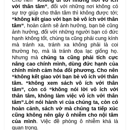
với thân tâm”
, đối với những nơi không có
sự trợ giúp cho thân tâm thì không được tới;
“không kết giao với bạn bè vô ích với thân
tâm”
, hoàn cảnh sẽ ảnh hưởng, bạn bè cũng
ảnh hưởng, đối với những người bạn có đức
hạnh không tốt, chúng ta cũng phải cung kính
mà tránh xa, tránh xa không phải là coi
thường họ, mà là tránh đọa lạc giống họ.
Nhưng mà
chúng ta cũng phải tích cực
nâng cao chính mình, dùng đức hạnh của
chính mình cảm hóa đối phương
. C
ho nên
“không kết giao với bạn bè vô ích với thân
tâm. “không xem sách vô ích với thân
tâm”, còn có “không nói lời vô ích với
thân tâm, không làm việc vô ích với thân
tâm”
.L
ời nói hành vi của chúng ta, còn có
hoàn cảnh, sách vở mà chúng ta tiếp xúc
cũng không nên gây ô nhiễm cho nội tâm
của mình
. Việc đề phòng ô nhiễm khá là
quan trọng.