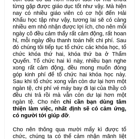
từng gặp được giáo dục tốt như vậy. Mà hiện
nay có nhiều giáo viên có cơ hội đến Hải
Khẩu học tập như vậy, tương lai sẽ có càng
nhiều em nhỏ nhận được lợi ích, cho nên mỗi
ngày cô đều cảm thấy rất cảm động, rất hoan
hỉ, mỗi ngày đều thanh toán hết chi phí. Sau
đó chúng tôi tiếp tục tổ chức các khóa học, tổ
chức khóa thứ hai, khóa thứ ba ở Thẩm
Quyến. Tổ chức hai kì này, nhiều bạn nghe
xong rất cảm động, đều mong muốn đóng
góp kinh phí để tổ chức hai khóa học này.
Sau khi tổ chức xong vẫn còn dư lại hơn một
ngàn tệ, chi phí vé máy bay đi lại của thầy cô
đều chi trả rồi mà vẫn còn dư lại hơn một
ngàn tệ. Cho nên
chỉ cần bạn dùng tâm
thiện làm việc, nhất định sẽ có cảm ứng,
có người tới giúp đỡ
.
Cho nên thông qua mười mấy kì được tổ
chức, chúng ta có thể cảm nhận mãnh liệt