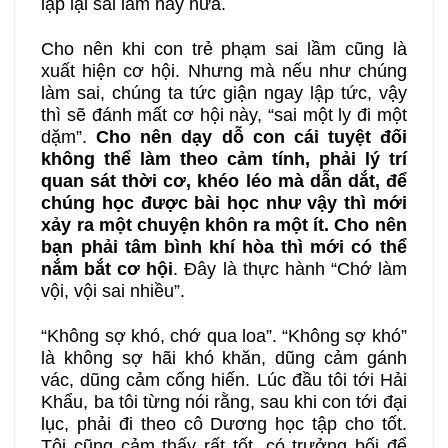
lặp lại sai lầm này nữa.
Cho nên khi con trẻ phạm sai lầm cũng là
xuất hiện cơ hội. Nhưng mà nếu như chúng
làm sai, chúng ta tức giận ngay lập tức, vậy
thì sẽ đánh mất cơ hội này, “sai một ly đi một
dặm”.
Cho nên
dạy dỗ con cái tuyệt đối
không thể làm theo cảm tính, phải lý trí
quan sát thời cơ, khéo léo
mà
dẫn dắt, để
chúng học được bài học như vậy thì mới
xảy ra một chuyện khôn ra một ít. Cho nên
bạn phải tâm bình khí hòa thì mới có thể
nắm bắt cơ hội
. Đây là thực hành “Chớ làm
vội, vội sai nhiều”.
“Không sợ khó, chớ qua loa”. “Không sợ khó”
là không sợ hãi khó khăn, dũng cảm gánh
vác, dũng cảm cống hiến. Lúc đầu tôi tới Hải
Khẩu, ba tôi từng nói rằng, sau khi con tới đại
lục, phải đi theo cô Dương học tập cho tốt.
Tôi cũng cảm thấy rất tốt, có trưởng bối để