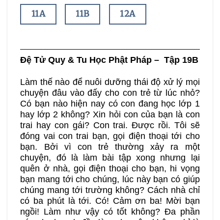
11A
11B
12A
12B
13A
13B
Đệ Tử Quy & Tu Học Phật Pháp – Tập 19B
14A
14B
15A
Làm thế nào để nuôi dưỡng thái độ xử lý mọi
chuyện đâu vào đấy cho con trẻ từ lúc nhỏ?
15B
16A
16B
Có bạn nào hiện nay có con đang học lớp 1
hay lớp 2 không? Xin hỏi con của bạn là con
trai hay con gái? Con trai. Được rồi. Tôi sẽ
17A
17B
18A
đóng vai con trai bạn, gọi điện thoại tới cho
bạn. Bởi vì con trẻ thường xảy ra một
chuyện, đó là làm bài tập xong nhưng lại
18B
19A
19B
quên ở nhà, gọi điện thoại cho bạn, hi vọng
bạn mang tới cho chúng, lúc này bạn có giúp
20A
20B
21A
chúng mang tới trường không? Cách nhà chỉ
có ba phút là tới. Có! Cảm ơn ba! Mời bạn
ngồi! Làm như vậy có tốt không? Đa phần
21B
22A
22B