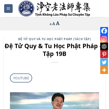
Bỏ
qua
nội
Increase
A
Reset
A
Decrease
A
dung
font
font
font
size.
size.
size.
ĐỆ TỬ QUY VÀ TU HỌC PHẬT PHÁP (TÁCH TẬP)
Đệ Tử Quy & Tu Học Phật Pháp –
Tập 19B
YOUTUBE