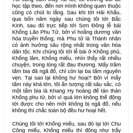
học tập theo, đến nơi mình không quen thuộc
cũng có chút lo lắng. Sau khi tới Hải Khẩu,
qua bốn năm ngày sau chúng tôi tới Bắc
Kinh, sau đó trực tiếp tới Sơn Đông lễ bái
Khổng Lão Phu Tử, bởi vì hoằng dương văn
hóa truyền thống, mà Phu tử là Thánh nhân
có ảnh hưởng sâu rộng nhất trong văn hóa
dân tộc. Khi chúng tôi tới lễ bái ở Khổng phủ,
Khổng lâm, Khổng miếu, nhìn thấy rất nhiều
chuyện, trong lòng rất đau thương. Mấy trăm
tấm bia đã ngã đổ, chỉ còn lại ba tấm nguyên
vẹn. Tại sao lại không hư hoại? Bởi vì mấy
tấm này khá lớn, tôi ấn tượng rất sâu sắc, có
một tấm bia là Khang Hy hoàng đế tán thán
Khổng phu tử, bởi vì quá lớn không thể động
tới được cho nên mới không bị ngã đổ, nếu
không thì chắc toàn bộ đều hư hoại hết.
Chúng tôi tới Khổng miếu, sau đó lại tới Chu
Công miếu, Khổng miếu thì đông như trẩy