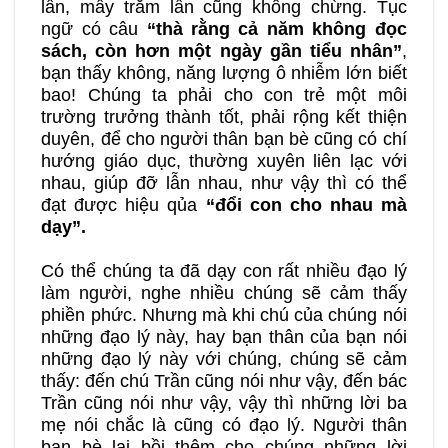
lần, mấy trăm lần cũng không chừng. Tục
ngữ có câu
“thà rằng cả năm không đọc
sách, còn hơn một ngày gần tiểu nhân”
,
bạn thấy không, năng lượng ô nhiễm lớn biết
bao! Chúng ta phải cho con trẻ một môi
trường trưởng thành tốt, phải rộng kết thiện
duyên, để cho người thân bạn bè cũng có chí
hướng giáo dục, thường xuyên liên lạc với
nhau, giúp đỡ lẫn nhau, như vậy thì có thể
đạt được hiệu qủa
“đổi con cho nhau mà
dạy”.
Có thể chúng ta đã dạy con rất nhiều đạo lý
làm người, nghe nhiều chúng sẽ cảm thấy
phiền phức. Nhưng mà khi chú của chúng nói
những đạo lý này, hay bạn thân của bạn nói
những đạo lý này với chúng, chúng sẽ cảm
thấy: đến chú Trần cũng nói như vậy, đến bác
Trần cũng nói như vậy, vậy thì những lời ba
mẹ nói chắc là cũng có đạo lý. Người thân
bạn bè lại bồi thêm cho chúng những lời