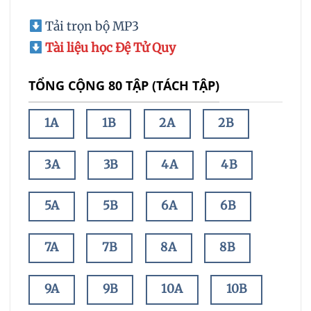
Tải trọn bộ MP3
Tài liệu học Đệ Tử Quy
TỔNG CỘNG 80 TẬP (TÁCH TẬP)
1A
1B
2A
2B
3A
3B
4A
4B
5A
5B
6A
6B
7A
7B
8A
8B
9A
9B
10A
10B