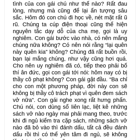
tình của con gái chú như thế nào? Rất đau
lòng, nhưng mà cũng để lại ấn tượng sâu
sắc. Hôm đó con chú đi học về, nét mặt rất ũ
rũ. Chúng ta cúp điện thoại cũng thể hiện
nguyên tắc dạy dỗ của cha mẹ, gọi là uy
nghiêm. Con gái bước vào nhà, có nên mắng
chúng nữa không? Có nên nói rằng “lại quên
này quên kia” không? Chúng đã rất buồn rồi,
bạn lại mắng chúng, như vậy cũng hơi quá.
Cho nên uy nghiêm đã có, tiếp theo phải bố
thí ân đức, gọi con gái tới nói: hôm nay có bị
thầy cô phạt không? Con gái gật đầu. “Ba chỉ
cho con một phương pháp, đời này con sẽ
không bị thầy cô trách phạt vì quên đem sách
vở nữa”. Con gái nghe xong rất hưng phấn.
Chú nói, con dùng sổ liên lạc, liệt kê những
sách vở nào ngày mai phải mang theo, trước
khi đi ngủ kiểm tra cặp sách, những sách vở
nào đã bỏ vào thì đánh dấu, tất cả đều đánh
dấu rồi thì có thể yên tâm đi ngủ, sẽ không