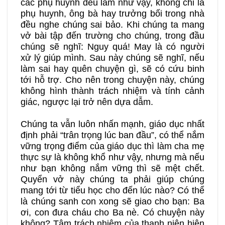
các phụ huynh đều làm như vậy, không chỉ là
phụ huynh, ông bà hay trưởng bối trong nhà
đều nghe chúng sai bảo. Khi chúng ta mang
23A
23B
24A
vở bài tập đến trường cho chúng, trong đầu
chúng sẽ nghĩ: Nguy quá! May là có người
xử lý giúp mình. Sau này chúng sẽ nghĩ, nếu
24B
25A
25B
làm sai hay quên chuyện gì, sẽ có cứu binh
tới hỗ trợ. Cho nên trong chuyện này, chúng
26A
26B
27A
không hình thành trách nhiệm và tính cảnh
giác, ngược lại trở nên dựa dẫm.
27B
28A
28B
Chúng ta vẫn luôn nhấn mạnh, giáo dục nhất
định phải “trân trọng lúc ban đầu”, có thể nắm
vững trọng điểm của giáo dục thì làm cha mẹ
29A
29B
30A
thực sự là không khổ như vậy, nhưng mà nếu
như bạn không nắm vững thì sẽ mệt chết.
30B
31A
31B
Quyển vở này chúng ta phải giúp chúng
mang tới từ tiểu học cho đến lúc nào? Có thể
là chúng sanh con xong sẽ giao cho bạn: Ba
32A
32B
33A
ơi, con đưa cháu cho Ba nè. Có chuyện này
không? Tâm trách nhiệm của thanh niên hiện