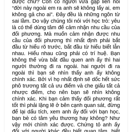
được chứ? Còn có người vừa gặp liền nói
“đời này ngoài em ra anh sẽ không lấy ai, em
không gả cho ai”. Đây đều là những ngôn từ
sai lầm. Do vậy chúng tôi nói với học trò: yêu
là có thể dùng tâm để cảm nhận nhu cầu của
đối phương. Mà muốn cảm nhận được nhu
cầu của đối phương thì nhất định phải bắt
đầu từ hiểu rõ trước, bắt đầu từ hiểu biết lẫn
nhau. Hiểu nhau cũng phải có trí huệ. Bạn
không thể vừa bắt đầu quen anh ấy thì hai
người thường đi ra ngoài. hai người đi ra
ngoài thì bạn sẽ nhìn thấy anh ấy không
chính xác. Bởi vì họ nhất định sẽ dốc hết sức
phô trương tất cả ưu điểm và che giấu tất cả
nhược điểm, cho nên bạn sẽ nhìn không
chính xác. Khi bạn cảm thấy đối phương rất
tốt thì phải lặng lẽ ở bên cạnh quan sát, đừng
để lại dấu tích, xem anh ấy đối với bạn học,
bạn bè có tâm yêu thương hay không? Như
vậy mới chính xác được. Chứng tỏ anh ấy
đối với người khác đều biết quan tâm, biết