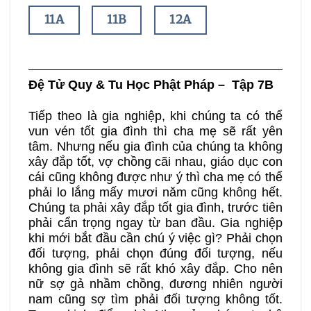
11A
11B
12A
12B
13A
13B
Đệ Tử Quy & Tu Học Phật Pháp – Tập 7B
14A
14B
15A
Tiếp theo là gia nghiệp, khi chúng ta có thể
vun vén tốt gia đình thì cha mẹ sẽ rất yên
15B
16A
16B
tâm. Nhưng nếu gia đình của chúng ta không
xây đắp tốt, vợ chồng cãi nhau, giáo dục con
cái cũng không được như ý thì cha mẹ có thể
17A
17B
18A
phải lo lắng mấy mươi năm cũng không hết.
Chúng ta phải xây đắp tốt gia đình, trước tiên
phải cẩn trọng ngay từ ban đầu. Gia nghiệp
18B
19A
19B
khi mới bắt đầu cần chú ý việc gì? Phải chọn
đối tượng, phải chọn đúng đối tượng, nếu
20A
20B
21A
không gia đình sẽ rất khó xây đắp. Cho nên
nữ sợ gả nhầm chồng, đương nhiên người
nam cũng sợ tìm phải đối tượng không tốt.
21B
22A
22B