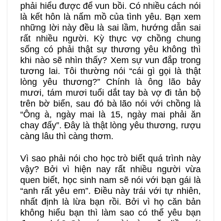
phải hiểu được để vun bồi. Có nhiều cách nói
là kết hôn là nấm mồ của tình yêu. Bạn xem
những lời này đều là sai lầm, hướng dẫn sai
rất nhiều người. Kỳ thực vợ chồng chung
sống có phải thật sự thương yêu không thì
khi nào sẽ nhìn thấy? Xem sự vun đắp trong
tương lai. Tôi thường nói “cái gì gọi là thật
lòng yêu thương?” Chính là ông lão bảy
mươi, tám mươi tuổi dắt tay bà vợ đi tản bộ
trên bờ biển, sau đó bà lão nói với chồng là
“Ông à, ngày mai là 15, ngày mai phải ăn
chay đấy”. Đây là thật lòng yêu thương, rượu
càng lâu thì càng thơm.
Vì sao phải nói cho học trò biết quá trình này
vậy? Bởi vì hiện nay rất nhiều người vừa
quen biết, học sinh nam sẽ nói với bạn gái là
“anh rất yêu em”. Điều này trái với tự nhiên,
nhất định là lừa bạn rồi. Bởi vì họ căn bản
không hiểu bạn thì làm sao có thể yêu bạn