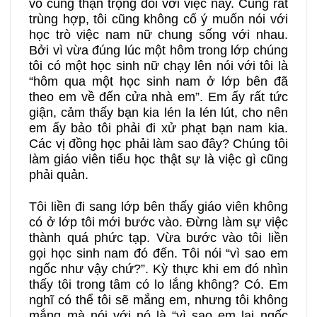
vô cùng thận trọng đối với việc này. Cũng rất
trùng hợp, tôi cũng không cố ý muốn nói với
học trò việc nam nữ chung sống với nhau.
Bởi vì vừa đúng lúc một hôm trong lớp chúng
tôi có một học sinh nữ chạy lên nói với tôi là
“hôm qua một học sinh nam ở lớp bên đã
theo em về đến cửa nhà em”. Em ấy rất tức
giận, cảm thấy bạn kia lén la lén lút, cho nên
em ấy bảo tôi phải đi xử phạt bạn nam kia.
Các vị đồng học phải làm sao đây? Chúng tôi
làm giáo viên tiểu học thật sự là việc gì cũng
phải quản.
Tôi liền đi sang lớp bên thấy giáo viên không
có ở lớp tôi mới bước vào. Đừng làm sự việc
thành quá phức tạp. Vừa bước vào tôi liền
gọi học sinh nam đó đến. Tôi nói “vì sao em
ngốc như vậy chứ?”. Kỳ thực khi em đó nhìn
thấy tôi trong tâm có lo lắng không? Có. Em
nghĩ có thể tôi sẽ mắng em, nhưng tôi không
mắng mà nói với nó là “vì sao em lại ngốc