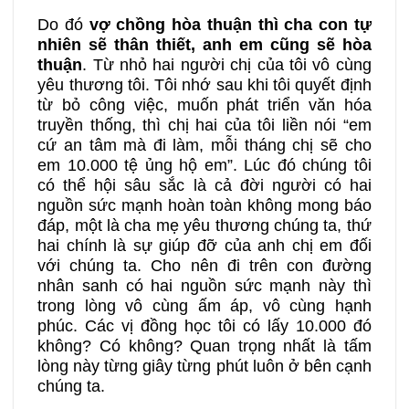
Do đó
vợ chồng hòa thuận thì cha con tự
nhiên sẽ thân thiết, anh em cũng sẽ hòa
thuận
. Từ nhỏ hai người chị của tôi vô cùng
yêu thương tôi. Tôi nhớ sau khi tôi quyết định
từ bỏ công việc, muốn phát triển văn hóa
truyền thống, thì chị hai của tôi liền nói “em
cứ an tâm mà đi làm, mỗi tháng chị sẽ cho
em 10.000 tệ ủng hộ em”. Lúc đó chúng tôi
có thể hội sâu sắc là cả đời người có hai
nguồn sức mạnh hoàn toàn không mong báo
đáp, một là cha mẹ yêu thương chúng ta, thứ
hai chính là sự giúp đỡ của anh chị em đối
với chúng ta. Cho nên đi trên con đường
nhân sanh có hai nguồn sức mạnh này thì
trong lòng vô cùng ấm áp, vô cùng hạnh
phúc. Các vị đồng học tôi có lấy 10.000 đó
không? Có không? Quan trọng nhất là tấm
lòng này từng giây từng phút luôn ở bên cạnh
chúng ta.