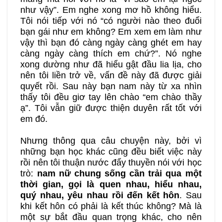
như vậy”. Em nghe xong mơ hồ không hiểu.
Tôi nói tiếp với nó “có người nào theo đuổi
bạn gái như em không? Em xem em làm như
vậy thì bạn đó càng ngày càng ghét em hay
càng ngày càng thích em chứ?”. Nó nghe
xong dường như đã hiểu gật đầu lia lịa, cho
nên tôi liền trở về, vấn đề này đã được giải
quyết rồi. Sau này bạn nam này từ xa nhìn
thấy tôi đều giơ tay lên chào “em chào thầy
ạ”. Tôi vẫn giữ được thiện duyên rất tốt với
em đó.
Nhưng thông qua câu chuyện này, bởi vì
những bạn học khác cũng đều biết việc này
rồi nên tôi thuận nước đẩy thuyền nói với học
trò:
nam nữ chung sống cần trải qua một
thời gian, gọi là
quen nhau, hiểu nhau,
quý nhau, yêu nhau rồi đến kết hôn
. Sau
khi kết hôn có phải là kết thúc không? Mà là
một sự bắt đầu quan trọng khác, cho nên