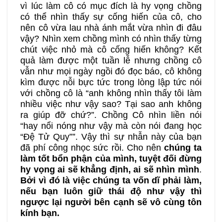
vì lúc làm cô có mục đích là hy vọng chồng
có thể nhìn thấy sự cống hiến của cô, cho
nên cô vừa lau nhà ánh mắt vừa nhìn đi đâu
vậy? Nhìn xem chồng mình có nhìn thấy từng
chút việc nhỏ mà cô cống hiến không? Kết
quả làm được một tuần lễ nhưng chồng cô
vẫn như mọi ngày ngồi đó đọc báo, cô không
kìm được nỗi bực tức trong lòng lập tức nói
với chồng cô là “anh không nhìn thấy tôi làm
nhiều việc như vậy sao? Tại sao anh không
ra giúp đỡ chứ?”. Chồng Cô nhìn liền nói
“hay nổi nóng như vậy mà còn nói đang học
“Đệ Tử Quy””. Vậy thì sự nhẫn này của bạn
đã phí công nhọc sức rồi. Cho nên
chúng ta
làm tốt bổn phận của mình, tuyệt đối đừng
hy vọng ai sẽ khẳng định, ai sẽ nhìn mình
.
Bởi vì đó là việc chúng ta vốn dĩ phải làm,
nếu bạn luôn giữ thái độ như vậy thì
ngược lại người bên cạnh sẽ vô cùng tôn
kính bạn.