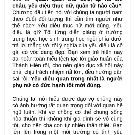
châu, yểu điệu thục nữ, quân tử hảo cầu”
.
33B
34A
34B
Chương đầu tiên nói với chúng ta người nam
theo đuổi đối tượng thì cần tìm người như
thế nào? Yểu điệu thục nữ mới đúng. Yểu
35A
35B
36A
điệu là gì? Tôi từng diễn giảng ở trường
trung học, học sinh trung học ngồi phía dưới
36B
37A
37B
trả lời thẳng với tôi ý nghĩa của yểu điệu là cô
gái có vóc dáng đẹp. Bạn xem trẻ hiện nay
đã hoàn toàn hiểu lệch lạc lời giáo huấn của
38A
38B
39A
Thánh Hiền rồi, cho nên giáo dục xã hội này
phải chịu trách nhiệm rất lớn, đều hướng dẫn
sai rồi.
Yểu điệu quan trọng nhất là người
39B
40A
40B
phụ nữ có đức hạnh tốt mới đúng.
Chúng ta mới hiểu được đạo vợ chồng này
có ảnh hưởng rất quan trọng đối với quan hệ
ngũ luân. Khi vợ chồng có thể chung sống
hòa thuận thì không khí gia đình sẽ vô cùng
tốt, cho nên cha con tự nhiên thân thiết. Bạn
lớn lên trong một môi trường có tình yêu