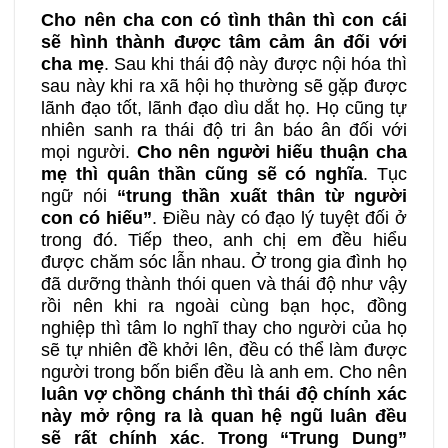
Cho nên cha con có tình thân thì con cái
sẽ hình thành được tâm cảm ân đối với
cha mẹ
. Sau khi thái độ này được nội hóa thì
sau này khi ra xã hội họ thường sẽ gặp được
lãnh đạo tốt, lãnh đạo dìu dắt họ. Họ cũng tự
nhiên sanh ra thái độ tri ân báo ân đối với
mọi người.
Cho nên người hiếu thuận cha
mẹ thì quân thần cũng sẽ có nghĩa
. Tục
ngữ nói
“trung thần xuất thân từ người
con có hiếu”
. Điều này có đạo lý tuyệt đối ở
trong đó. Tiếp theo, anh chị em đều hiểu
được chăm sóc lẫn nhau. Ở trong gia đình họ
đã dưỡng thành thói quen và thái độ như vậy
rồi nên khi ra ngoài cùng bạn học, đồng
nghiệp thì tâm lo nghĩ thay cho người của họ
sẽ tự nhiên đề khởi lên, đều có thể làm được
người trong bốn biển đều là anh em. Cho nên
luân vợ chồng chánh thì thái độ chính xác
này mở rộng ra là quan hệ ngũ luân đều
sẽ rất chính xác
.
Trong “Trung Dung”