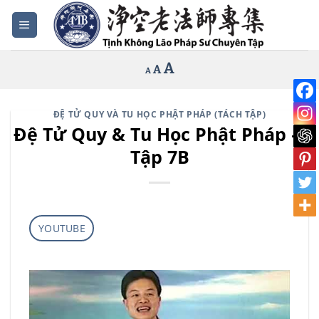
Bỏ
qua
nội
Increase
A
Reset
A
Decrease
A
dung
font
font
font
size.
size.
size.
ĐỆ TỬ QUY VÀ TU HỌC PHẬT PHÁP (TÁCH TẬP)
Đệ Tử Quy & Tu Học Phật Pháp –
Tập 7B
YOUTUBE