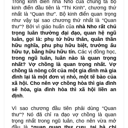
Trong kinh điển nhà Nho của chúng ta bộ
kinh điển đầu tiên là “Thi Kinh”, chương thứ
nhất là “Quan thư”. Bộ kinh điển quan trọng
23A
23B
24A
như vậy tại sao chương thứ nhất là “Quan
thư”? Bởi vì giáo huấn của
nhà Nho rất chú
trọng luân thường đại đạo, quan hệ ngũ
24B
25A
25B
luân, gọi là: phụ tử hữu thân, quân thần
hữu nghĩa, phu phụ hữu biệt, trưởng ấu
26A
26B
27A
hữu tự, bằng hữu hữu tín.
Các vị đồng học,
trong ngũ luân, luân nào là quan trọng
nhất? Vợ chồng là quan trọng nhất. Vợ
27B
28A
28B
chồng là nòng cốt của một gia đình mà gia
đình lại là một đơn vị nhỏ, một tế bào của
xã hội. Cho nên vợ chồng hòa thì gia đình
29A
29B
30A
sẽ hòa, gia đình hòa thì xã hội liền an
định
.
30B
31A
31B
Vì sao chương đầu tiên phải dùng “Quan
thư”? Nó đã chỉ ra đạo vợ chồng là quan
32A
32B
33A
trọng nhất trong ngũ luân, cho nên vừa mở
đầu là
“quan quan thư cưu, tại hà chi