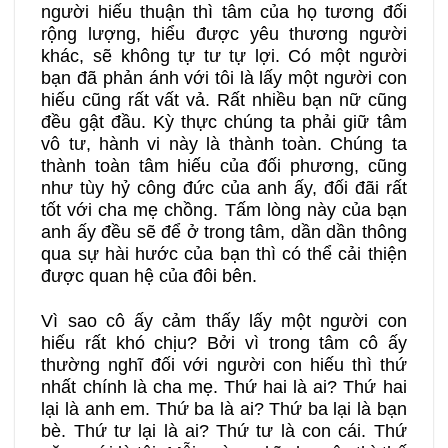
người hiếu thuận thì tâm của họ tương đối
rộng lượng, hiểu được yêu thương người
khác, sẽ không tự tư tự lợi. Có một người
bạn đã phản ánh với tôi là lấy một người con
hiếu cũng rất vất vả. Rất nhiều bạn nữ cũng
đều gật đầu. Kỳ thực chúng ta phải giữ tâm
vô tư, hành vi này là thành toàn. Chúng ta
thành toàn tâm hiếu của đối phương, cũng
như tùy hỷ công đức của anh ấy, đối đãi rất
tốt với cha mẹ chồng. Tấm lòng này của bạn
anh ấy đều sẽ để ở trong tâm, dần dần thông
qua sự hài hước của bạn thì có thể cải thiện
được quan hệ của đôi bên.
Vì sao cô ấy cảm thấy lấy một người con
hiếu rất khó chịu? Bởi vì trong tâm cô ấy
thường nghĩ đối với người con hiếu thì thứ
nhất chính là cha mẹ. Thứ hai là ai? Thứ hai
lại là anh em. Thứ ba là ai? Thứ ba lại là bạn
bè. Thứ tư lại là ai? Thứ tư là con cái. Thứ