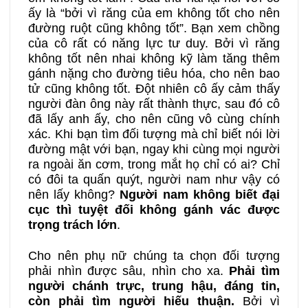
ấy là “bởi vì răng của em không tốt cho nên
đường ruột cũng không tốt”. Bạn xem chồng
của cô rất có năng lực tư duy. Bởi vì răng
không tốt nên nhai không kỹ làm tăng thêm
gánh nặng cho đường tiêu hóa, cho nên bao
tử cũng không tốt. Đột nhiên cô ấy cảm thấy
người đàn ông này rất thành thực, sau đó cô
đã lấy anh ấy, cho nên cũng vô cùng chính
xác. Khi bạn tìm đối tượng mà chỉ biết nói lời
đường mật với bạn, ngay khi cùng mọi người
ra ngoài ăn cơm, trong mắt họ chỉ có ai? Chỉ
có đôi ta quấn quýt, người nam như vậy có
nên lấy không?
Người nam không biết đại
cục thì tuyệt đối không gánh vác được
trọng trách lớn
.
Cho nên phụ nữ chúng ta chọn đối tượng
phải nhìn được sâu, nhìn cho xa.
Phải tìm
người chánh trực, trung hậu, đáng tin,
còn phải tìm người hiếu thuận.
Bởi vì