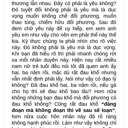
thương lẫn nhau. Đây có phải là yêu không?
Đó tuyệt đối không phải là yêu mà là dục
vọng muốn khống chế đối phương, muốn
thao túng, chiếm hữu đối phương. Sau đó
đem chữ yêu này để uy hiếp, em xem anh
yêu em như vậy cho nên em phải thế này thế
kia. Kỳ thực chúng ta phải nhìn cho rõ việc
này. Đó không phải là yêu mà là dục vọng.
Khi bạn đã hiểu rõ thì phải nhanh chóng rời
xa mối nhân duyên này. Hiện nay rất nhiều
nam nữ trẻ tuổi đều nói tôi đã quen anh ấy
hai, ba năm rồi, mặc dù rất đau khổ nhưng
vẫn nhất định phải lấy. Nói như vậy có đạo lý
không? Đã đau khổ hai, ba năm rồi, nếu gả
cho họ thì sẽ đau khổ bao lâu? Hơn nữa
không những bạn đau khổ mà đối phương có
đau khổ không? Cũng rất đau khổ
“đáng
đoạn mà không đoạn thì về sau sẽ loạn”
,
hơn nữa cuộc hôn nhân này đã rõ ràng
không hạnh phúc rồi. Làm như vậy không chỉ