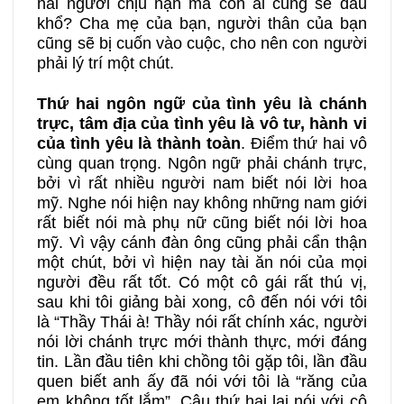
hai người chịu nạn mà còn ai cũng sẽ đau
khổ? Cha mẹ của bạn, người thân của bạn
cũng sẽ bị cuốn vào cuộc, cho nên con người
phải lý trí một chút.
Thứ hai ngôn ngữ của tình yêu là chánh
trực, tâm địa của tình yêu là vô tư, hành vi
của tình yêu là thành toàn
. Điểm thứ hai vô
cùng quan trọng. Ngôn ngữ phải chánh trực,
bởi vì rất nhiều người nam biết nói lời hoa
mỹ. Nghe nói hiện nay không những nam giới
rất biết nói mà phụ nữ cũng biết nói lời hoa
mỹ. Vì vậy cánh đàn ông cũng phải cẩn thận
một chút, bởi vì hiện nay tài ăn nói của mọi
người đều rất tốt. Có một cô gái rất thú vị,
sau khi tôi giảng bài xong, cô đến nói với tôi
là “Thầy Thái à! Thầy nói rất chính xác, người
nói lời chánh trực mới thành thực, mới đáng
tin. Lần đầu tiên khi chồng tôi gặp tôi, lần đầu
quen biết anh ấy đã nói với tôi là “răng của
em không tốt lắm”. Câu thứ hai lại nói với cô