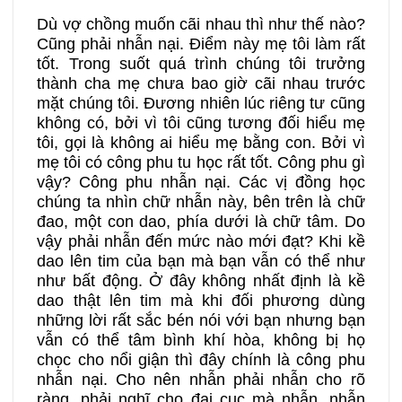
Dù vợ chồng muốn cãi nhau thì như thế nào?
Cũng phải nhẫn nại. Điểm này mẹ tôi làm rất
tốt. Trong suốt quá trình chúng tôi trưởng
thành cha mẹ chưa bao giờ cãi nhau trước
mặt chúng tôi. Đương nhiên lúc riêng tư cũng
không có, bởi vì tôi cũng tương đối hiểu mẹ
tôi, gọi là không ai hiểu mẹ bằng con. Bởi vì
mẹ tôi có công phu tu học rất tốt. Công phu gì
vậy? Công phu nhẫn nại. Các vị đồng học
chúng ta nhìn chữ nhẫn này, bên trên là chữ
đao, một con dao, phía dưới là chữ tâm. Do
vậy phải nhẫn đến mức nào mới đạt? Khi kề
dao lên tim của bạn mà bạn vẫn có thể như
như bất động. Ở đây không nhất định là kề
dao thật lên tim mà khi đối phương dùng
những lời rất sắc bén nói với bạn nhưng bạn
vẫn có thể tâm bình khí hòa, không bị họ
chọc cho nổi giận thì đây chính là công phu
nhẫn nại. Cho nên nhẫn phải nhẫn cho rõ
ràng, phải nghĩ cho đại cục mà nhẫn, nhẫn