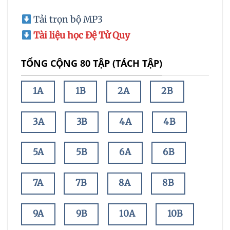
Tải trọn bộ MP3
Tài liệu học Đệ Tử Quy
TỔNG CỘNG 80 TẬP (TÁCH TẬP)
1A
1B
2A
2B
3A
3B
4A
4B
5A
5B
6A
6B
7A
7B
8A
8B
9A
9B
10A
10B