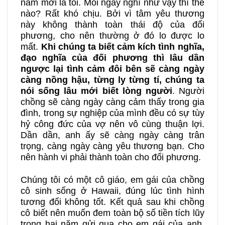
năm mới là tôi. Mỗi ngày nghĩ như vậy thì thế
nào? Rất khó chịu. Bởi vì tâm yêu thương
này không thành toàn thái độ của đối
phương, cho nên thường ở đó lo được lo
mất.
Khi chúng ta biết cảm kích tình nghĩa,
đạo nghĩa của đối phương thì lâu dần
ngược lại tình cảm đôi bên sẽ càng ngày
càng nồng hậu, từng ly từng tí, chúng ta
nói sống lâu mới biết lòng người
. Người
chồng sẽ càng ngày càng cảm thấy trong gia
đình, trong sự nghiệp của mình đều có sự tùy
hỷ công đức của vợ nên vô cùng thuận lợi.
Dần dần, anh ấy sẽ càng ngày càng trân
trọng, càng ngày càng yêu thương bạn. Cho
nên hành vi phải thành toàn cho đối phương.
Chúng tôi có một cô giáo, em gái của chồng
cô sinh sống ở Hawaii, đúng lúc tình hình
tương đối không tốt. Kết quả sau khi chồng
cô biết nên muốn đem toàn bộ số tiền tích lũy
trong hai năm gửi qua cho em gái của anh.