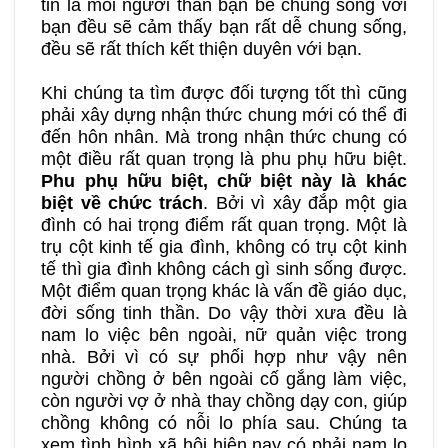
tin là mỗi người thân bạn bè chung sống với
bạn đều sẽ cảm thấy bạn rất dễ chung sống,
đều sẽ rất thích kết thiện duyên với bạn.
Khi chúng ta tìm được đối tượng tốt thì cũng
phải xây dựng nhận thức chung mới có thể đi
đến hôn nhân. Mà trong nhận thức chung có
một điều rất quan trọng là phu phụ hữu biệt.
Phu phụ hữu biệt, chữ biệt này là khác
biệt về chức trách
. Bởi vì xây đắp một gia
đình có hai trọng điểm rất quan trọng. Một là
trụ cột kinh tế gia đình, không có trụ cột kinh
tế thì gia đình không cách gì sinh sống được.
Một điểm quan trọng khác là vấn đề giáo dục,
đời sống tinh thần. Do vậy thời xưa đều là
nam lo việc bên ngoài, nữ quản việc trong
nhà. Bởi vì có sự phối hợp như vậy nên
người chồng ở bên ngoài cố gắng làm việc,
còn người vợ ở nhà thay chồng dạy con, giúp
chồng không có nỗi lo phía sau. Chúng ta
xem tình hình xã hội hiện nay có phải nam lo